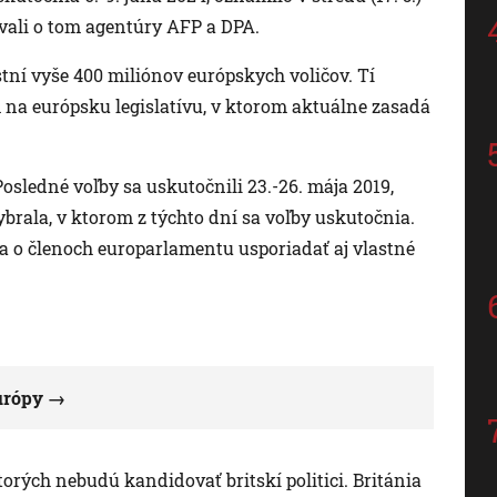
vali o tom agentúry AFP a DPA.
tní vyše 400 miliónov európskych voličov. Tí
na európsku legislatívu, v ktorom aktuálne zasadá
osledné voľby sa uskutočnili 23.-26. mája 2019,
ybrala, v ktorom z týchto dní sa voľby uskutočnia.
ia o členoch europarlamentu usporiadať aj vlastné
urópy
rých nebudú kandidovať britskí politici. Británia