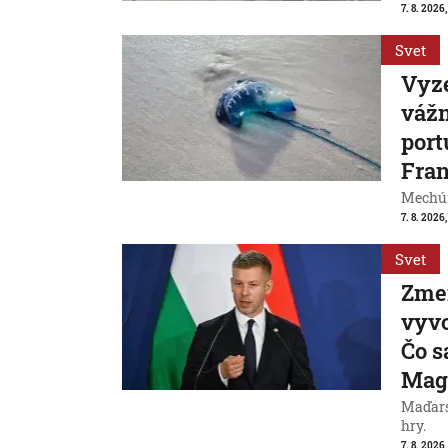
7. 8. 2026,
Svet
Vyze
váž
port
Fran
Mechúr
7. 8. 2026,
Svet
Zme
vyvo
Čo s
Mag
Maďarsk
hry.
7. 8. 2026,