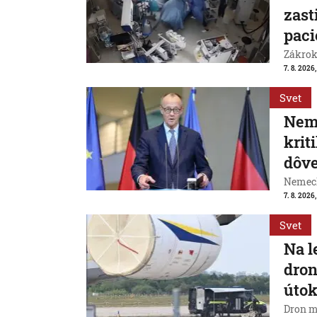
zast
paci
Zákrok 
7. 8. 2026,
Svet
Neme
krit
dôve
Nemeck
7. 8. 2026
Svet
Na l
dron
útok
Dron m