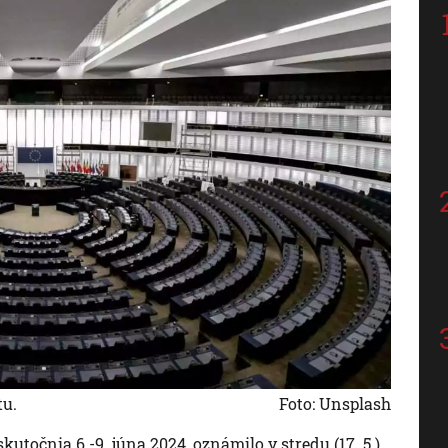
tu.
Foto: Unsplash
utočnia 6.-9. júna 2024, oznámilo v stredu (17. 5.)