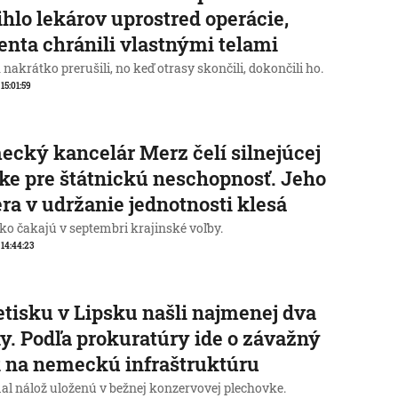
ihlo lekárov uprostred operácie,
enta chránili vlastnými telami
nakrátko prerušili, no keď otrasy skončili, dokončili ho.
 15:01:59
cký kancelár Merz čelí silnejúcej
ike pre štátnickú neschopnosť. Jeho
ra v udržanie jednotnosti klesá
o čakajú v septembri krajinské voľby.
, 14:44:23
etisku v Lipsku našli najmenej dva
y. Podľa prokuratúry ide o závažný
 na nemeckú infraštruktúru
al nálož uloženú v bežnej konzervovej plechovke.