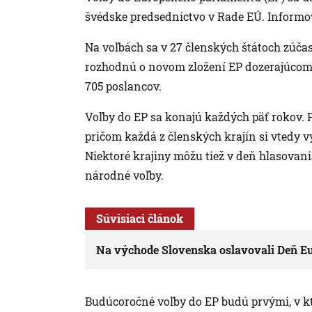
švédske predsedníctvo v Rade EÚ. Informo
Na voľbách sa v 27 členských štátoch zúčas
rozhodnú o novom zložení EP dozerajúcom 
705 poslancov.
Voľby do EP sa konajú každých päť rokov. P
pričom každá z členských krajín si vtedy v
Niektoré krajiny môžu tiež v deň hlasovan
národné voľby.
Súvisiaci článok
Na východe Slovenska oslavovali Deň E
Budúcoročné voľby do EP budú prvými, v kto