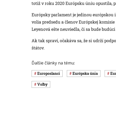
totiž v roku 2020 Európsku úniu opustila, 
Európsky parlament je jedinou európskou in
volia predsedu a členov Európskej komisie
Leyenová ešte neuviedla, či sa bude budúci 
Ak tak spraví, očakáva sa, že si udrží pod
štátov.
Ďalšie články na tému:
europoslanci
Európska únia
E
voľby