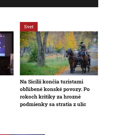
Svet
Svet
Na Sicílii končia turistami
Brno ukrýv
obľúbené konské povozy. Po
tajomný záž
rokoch kritiky za hrozné
sme sa doň iš
podmienky sa stratia z ulíc
kamerou