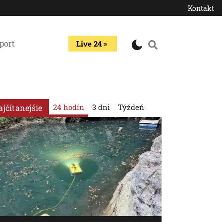
Kontakt
port
Live 24
24 hodín
3 dni
Týždeň
ajčítanejšie