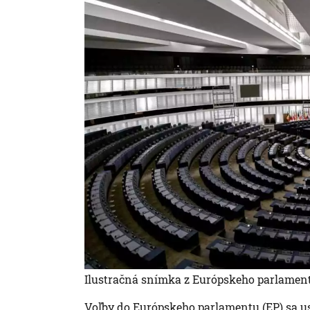
Ilustračná snímka z Európskeho parlamen
Voľby do Európskeho parlamentu (EP) sa usk