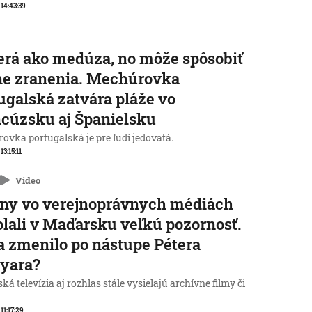
 14:43:39
rá ako medúza, no môže spôsobiť
ne zranenia. Mechúrovka
ugalská zatvára pláže vo
cúzsku aj Španielsku
ovka portugalská je pre ľudí jedovatá.
 13:15:11
Video
ny vo verejnoprávnych médiách
lali v Maďarsku veľkú pozornosť.
a zmenilo po nástupe Pétera
yara?
á televízia aj rozhlas stále vysielajú archívne filmy či
 11:17:29