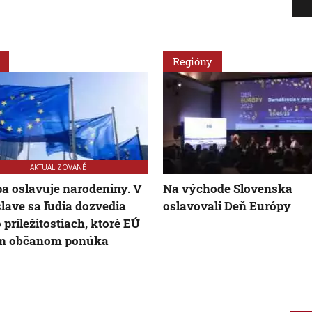
Regióny
AKTUALIZOVANÉ
a oslavuje narodeniny. V
Na východe Slovenska
slave sa ľudia dozvedia
oslavovali Deň Európy
o príležitostiach, ktoré EÚ
im občanom ponúka