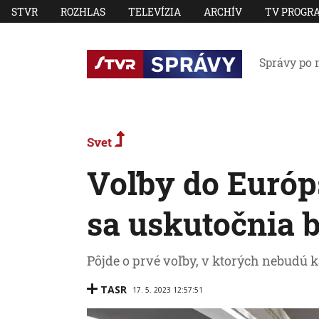
STVR
ROZHLAS
TELEVÍZIA
ARCHÍV
TV PROGR
Správy po 
Svet
Voľby do Euró
sa uskutočnia b
Pôjde o prvé voľby, v ktorých nebudú ka
TASR
17. 5. 2023 12:57:51