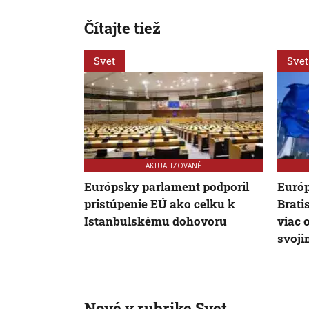
Čítajte tiež
Svet
Svet
AKTUALIZOVANÉ
Európsky parlament podporil
Európ
pristúpenie EÚ ako celku k
Brati
Istanbulskému dohovoru
viac 
svoj
Nové v rubrike Svet