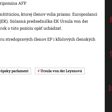
pripomína AFP.
štitúciou, ktorej členov volia priamo. Europoslanci
 (EK). Súčasná predsedníčka EK Ursula von der
rok o túto pozíciu opäť uchádzať.
poru stredopravých členov EP i kľúčových členských
urópsky parlament
Ursula von der Leyenová