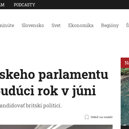
AM
PODCASTY
minúte
Slovensko
Svet
Ekonomika
Regióny
Š
N
pskeho parlamentu
udúci rok v júni
ndidovať britskí politici.
Odlož na neskôr