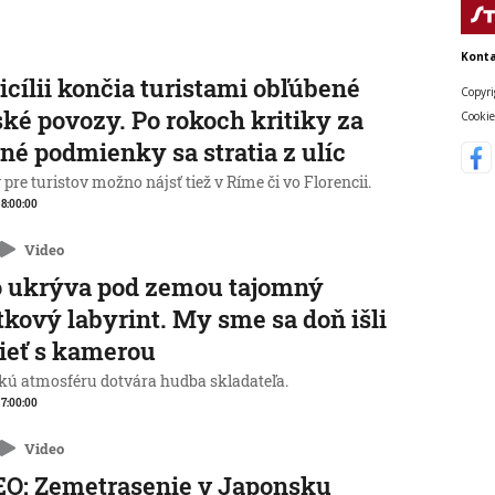
Konta
icílii končia turistami obľúbené
Copyri
ké povozy. Po rokoch kritiky za
Cookie
né podmienky sa stratia z ulíc
pre turistov možno nájsť tiež v Ríme či vo Florencii.
, 8:00:00
Video
o ukrýva pod zemou tajomný
tkový labyrint. My sme sa doň išli
ieť s kamerou
kú atmosféru dotvára hudba skladateľa.
, 7:00:00
Video
O: Zemetrasenie v Japonsku