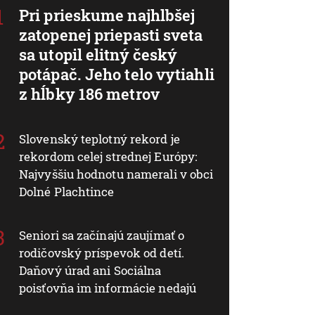
Pri prieskume najhlbšej
zatopenej priepasti sveta
sa utopil elitný český
potápač. Jeho telo vytiahli
z hĺbky 186 metrov
Slovenský teplotný rekord je
rekordom celej strednej Európy:
Najvyššiu hodnotu namerali v obci
Dolné Plachtince
Seniori sa začínajú zaujímať o
rodičovský príspevok od detí.
Daňový úrad ani Sociálna
poisťovňa im informácie nedajú