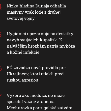
Nízka hladina Dunaja odhalila
masívny vrak lode z druhej
svetovej vojny
Hygienici upozorňujú na desiatky
nevyhovujúcich kúpalísk. K
najväčším hrozbám patria mykóza
a kožné infekcie
EÚ zavádza nové pravidlá pre
Ukrajincov, ktorí utiekli pred
ruskou agresiou
Vyzerá ako medúza, no môže
spôsobiť vážne zranenia.
Mechúrovka portugalská zatvára