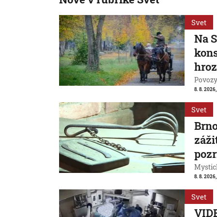
Svet
Na S
kons
hroz
Povozy 
8. 8. 2026
Svet
Brn
záži
pozr
Mystic
8. 8. 2026
Svet
VIDE