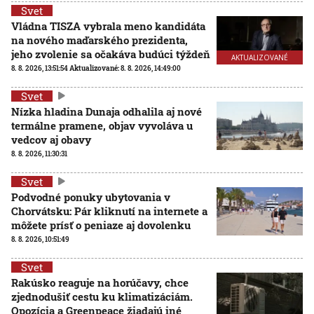
Svet
Vládna TISZA vybrala meno kandidáta
na nového maďarského prezidenta,
jeho zvolenie sa očakáva budúci týždeň
AKTUALIZOVANÉ
8. 8. 2026, 13:51:54
Aktualizované:
8. 8. 2026, 14:49:00
Svet
Nízka hladina Dunaja odhalila aj nové
termálne pramene, objav vyvoláva u
vedcov aj obavy
8. 8. 2026, 11:30:31
Svet
Podvodné ponuky ubytovania v
Chorvátsku: Pár kliknutí na internete a
môžete prísť o peniaze aj dovolenku
8. 8. 2026, 10:51:49
Svet
Rakúsko reaguje na horúčavy, chce
zjednodušiť cestu ku klimatizáciám.
Opozícia a Greenpeace žiadajú iné