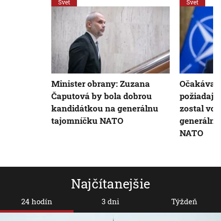
Svet
Svet
Minister obrany: Zuzana
Očakáva s
Čaputová by bola dobrou
požiadajú,
kandidátkou na generálnu
zostal vo 
tajomníčku NATO
generálne
NATO
Najčítanejšie
24 hodín
3 dni
Týždeň