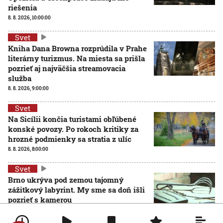
riešenia
8. 8. 2026, 10:00:00
Svet
Kniha Dana Browna rozprúdila v Prahe
literárny turizmus. Na miesta sa prišla
pozrieť aj najväčšia streamovacia
služba
8. 8. 2026, 9:00:00
Svet
Na Sicílii končia turistami obľúbené
konské povozy. Po rokoch kritiky za
hrozné podmienky sa stratia z ulíc
8. 8. 2026, 8:00:00
Svet
Brno ukrýva pod zemou tajomný
zážitkový labyrint. My sme sa doň išli
pozrieť s kamerou
8. 8. 2026, 7:00:00