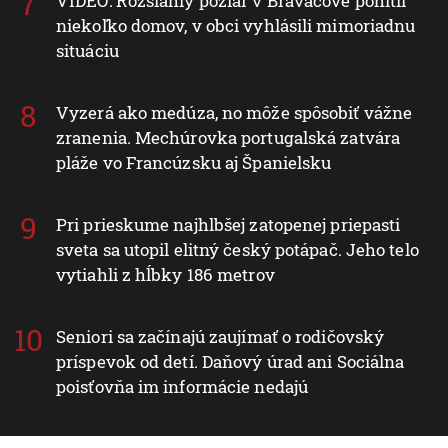
VIDEO: Rozsiahly požiar v Braväcove pohltil
niekoľko domov, v obci vyhlásili mimoriadnu
situáciu
Vyzerá ako medúza, no môže spôsobiť vážne
zranenia. Mechúrovka portugalská zatvára
pláže vo Francúzsku aj Španielsku
Pri prieskume najhlbšej zatopenej priepasti
sveta sa utopil elitný český potápač. Jeho telo
vytiahli z hĺbky 186 metrov
Seniori sa začínajú zaujímať o rodičovský
príspevok od detí. Daňový úrad ani Sociálna
poisťovňa im informácie nedajú