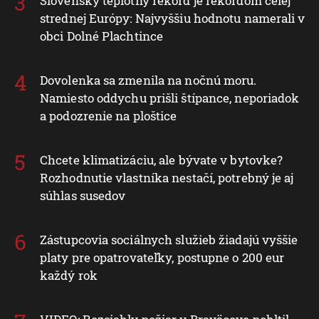
Slovenský teplotný rekord je rekordom celej
strednej Európy: Najvyššiu hodnotu namerali v
obci Dolné Plachtince
Dovolenka sa zmenila na nočnú moru.
Namiesto oddychu prišli štípance, neporiadok
a podozrenie na ploštice
Chcete klimatizáciu, ale bývate v bytovke?
Rozhodnutie vlastníka nestačí, potrebný je aj
súhlas susedov
Zástupcovia sociálnych služieb žiadajú vyššie
platy pre opatrovateľky, postupne o 200 eur
každý rok