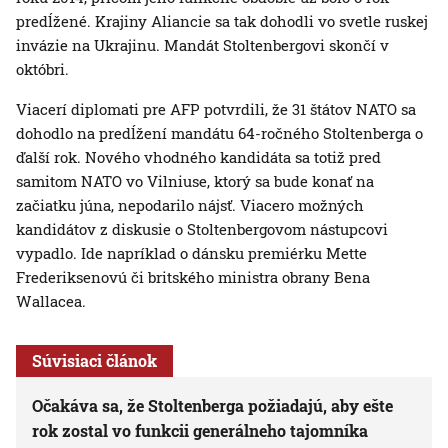
predĺžené. Krajiny Aliancie sa tak dohodli vo svetle ruskej
invázie na Ukrajinu. Mandát Stoltenbergovi skončí v
októbri.
Viacerí diplomati pre AFP potvrdili, že 31 štátov NATO sa
dohodlo na predĺžení mandátu 64-ročného Stoltenberga o
ďalší rok. Nového vhodného kandidáta sa totiž pred
samitom NATO vo Vilniuse, ktorý sa bude konať na
začiatku júna, nepodarilo nájsť. Viacero možných
kandidátov z diskusie o Stoltenbergovom nástupcovi
vypadlo. Ide napríklad o dánsku premiérku Mette
Frederiksenovú či britského ministra obrany Bena
Wallacea.
Súvisiaci článok
Očakáva sa, že Stoltenberga požiadajú, aby ešte
rok zostal vo funkcii generálneho tajomníka