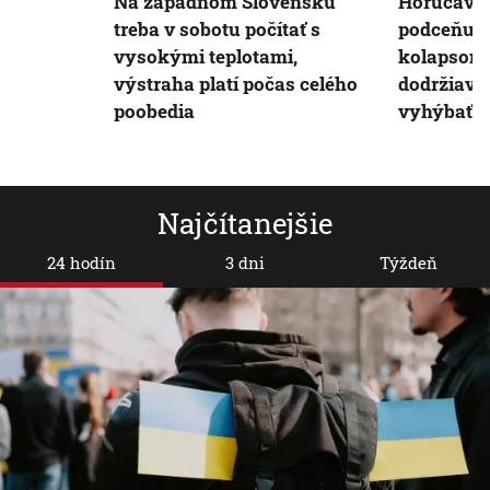
Na západnom Slovensku
Horúčavy 
treba v sobotu počítať s
podceňujú
vysokými teplotami,
kolapsom.
výstraha platí počas celého
dodržiavať
poobedia
vyhýbať s
Najčítanejšie
24 hodín
3 dni
Týždeň