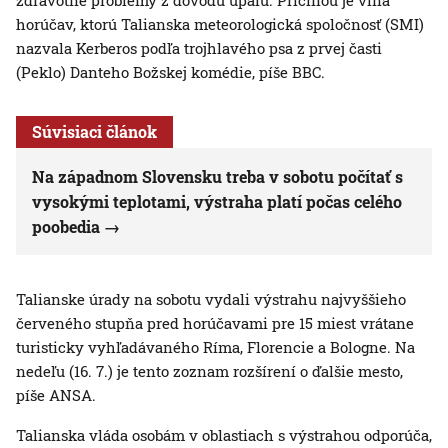
zdravotné problémy z dôvodu úpalu. Príčinou je vlna
horúčav, ktorú Talianska meteorologická spoločnosť (SMI)
nazvala Kerberos podľa trojhlavého psa z prvej časti
(Peklo) Danteho Božskej komédie, píše BBC.
Súvisiaci článok
Na západnom Slovensku treba v sobotu počítať s
vysokými teplotami, výstraha platí počas celého
poobedia
Talianske úrady na sobotu vydali výstrahu najvyššieho
červeného stupňa pred horúčavami pre 15 miest vrátane
turisticky vyhľadávaného Ríma, Florencie a Bologne. Na
nedeľu (16. 7.) je tento zoznam rozšírení o ďalšie mesto,
píše ANSA.
Talianska vláda osobám v oblastiach s výstrahou odporúča,