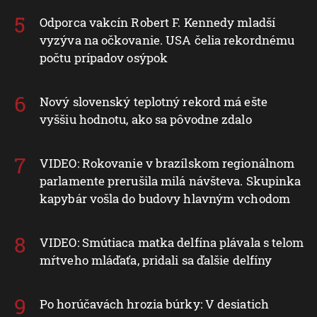
Odporca vakcín Robert F. Kennedy mladší
vyzýva na očkovanie. USA čelia rekordnému
počtu prípadov osýpok
Nový slovenský teplotný rekord má ešte
vyššiu hodnotu, ako sa pôvodne zdalo
VIDEO: Rokovanie v brazílskom regionálnom
parlamente prerušila milá návšteva. Skupinka
kapybár vošla do budovy hlavným vchodom
VIDEO: Smútiaca matka delfína plávala s telom
mŕtveho mláďaťa, pridali sa ďalšie delfíny
Po horúčavách hrozia búrky: V desiatich