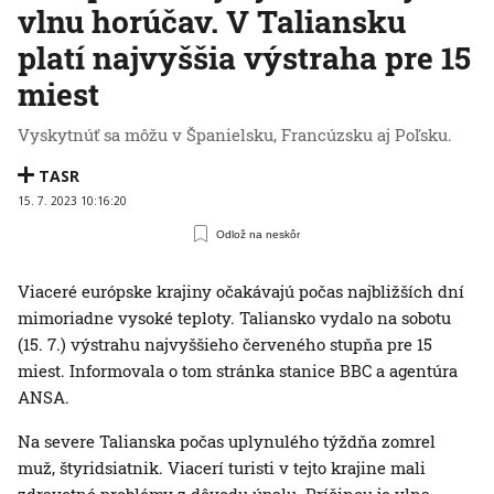
vlnu horúčav. V Taliansku
platí najvyššia výstraha pre 15
miest
Vyskytnúť sa môžu v Španielsku, Francúzsku aj Poľsku.
TASR
15. 7. 2023 10:16:20
Odlož na neskôr
Viaceré európske krajiny očakávajú počas najbližších dní
mimoriadne vysoké teploty. Taliansko vydalo na sobotu
(15. 7.) výstrahu najvyššieho červeného stupňa pre 15
miest. Informovala o tom stránka stanice BBC a agentúra
ANSA.
Na severe Talianska počas uplynulého týždňa zomrel
muž, štyridsiatnik. Viacerí turisti v tejto krajine mali