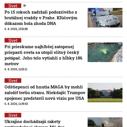
Svet
Po 15 rokoch zadržali podozrivého z
brutálnej vraždy v Prahe. Kľúčovým
dôkazom bola zhoda DNA
6. 8. 2026, 13:51:58
Svet
Pri prieskume najhlbšej zatopenej
priepasti sveta sa utopil elitný český
potápač. Jeho telo vytiahli z hĺbky 186
metrov
6. 8. 2026, 11:52:11
Svet
Odštiepenci od hnutia MAGA by mohli
založiť tretiu stranu. Niekdajší Trumpov
spojenec predstavil novú víziu pre USA
6. 8. 2026, 11:39:53
Svet
Ukrajine dochádzajú rakety
protivzdušnej obrany. Má dve