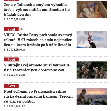
Žena v Taliansku omylom vyhodila
žreb s výhrou milión eur. Smetiari ho
hľadali dva dni
6. 8. 2026, 15:49:55
Svet
VIDEO: Britka Betty prekonala svetový
rekord. V 97 rokoch sa stala najstaršou
ženou, ktorá kráčala po krídle lietadla
6. 8. 2026, 15:40:24
Svet
V ukrajinskej armáde slúži takmer 16-
tisíc zahraničných dobrovoľníkov
6. 8. 2026, 14:26:05
Svet
Pred voľbami vo Francúzsku silnie
ruská dezinformačná kampaň. Terčom
sú viacerí politici
6. 8. 2026, 14:21:27