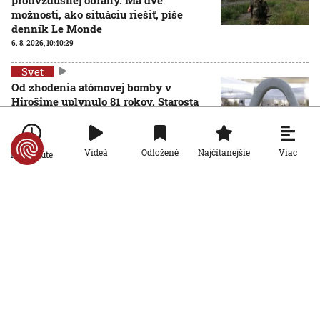
možnosti, ako situáciu riešiť, píše
denník Le Monde
6. 8. 2026, 10:40:29
Svet
Od zhodenia atómovej bomby v
Hirošime uplynulo 81 rokov. Starosta
mesta varoval pred zľahčovaním
AKTUALIZOVANÉ
neľudskosti jadrových zbraní
6. 8. 2026, 10:39:25
Aktualizované:
6. 8. 2026, 13:10:00
Viac
Videá
Odložené
Najčítanejšie
Po minúte
Svet
Dron s výbušninami, ktorý našli na
letisku, predstavuje novú úroveň
nebezpečenstva, tvrdí nemecký
minister vnútra
6. 8. 2026, 10:17:42
Svet
Pri ruskom bombardovaní Charkovskej
oblasti zahynuli traja ľudia. Rusko hlási
obeť po ukrajinskom dronovom útoku