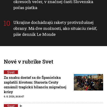
okresoch večer, v značnej časti Slovenska
počas piatka
Ukrajine dochádzajú rakety protivzdušnej
obrany. Má dve možnosti, ako situáciu riešiť,
píše denník Le Monde
Nové v rubrike Svet
Svet
Za snahu dostať sa do Španielska
zaplatili životom: Starosta Ceuty
oznámil tragickú bilanciu migračnej
krízy
6. 8. 2026, 16:16:47
Svet