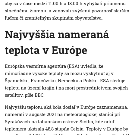
aby sa v čase medzi 11.00 h a 18.00 h vyhýbali priamemu
slnečnému žiareniu a venovali zvýšenú pozornosť starším
ľuďom či zraniteľným skupinám obyvateľstva.
Najvyššia nameraná
teplota v Európe
Európska vesmírna agentúra (ESA) uviedla, že
mimoriadne vysoké teploty sa môžu vyskytnúť aj v
Španielsku, Francúzsku, Nemecku a Poľsku. ESA sleduje
teplotu na území krajín i na mori prostredníctvom svojich
satelitov, píše BBC.
Najvyššiu teplotu, aká bola dosiaľ v Európe zaznamenaná,
namerali v auguste 2021 na meteorologickej stanici pri
Syrakúzach na talianskom ostrove Sicília, kde ortuť
teplomera ukázala 48,8 stupňa Celzia. Teploty v Európe by