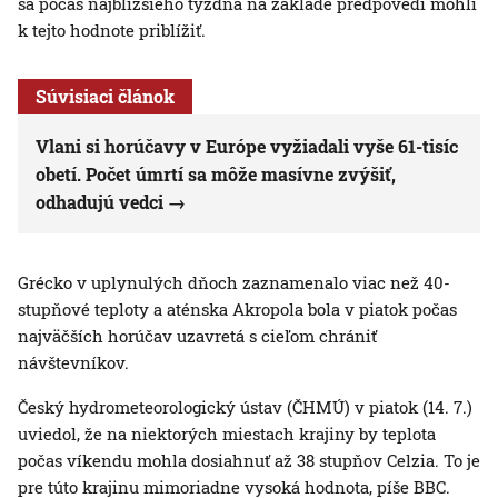
sa počas najbližšieho týždňa na základe predpovedí mohli
k tejto hodnote priblížiť.
Súvisiaci článok
Vlani si horúčavy v Európe vyžiadali vyše 61-tisíc
obetí. Počet úmrtí sa môže masívne zvýšiť,
odhadujú vedci
Grécko v uplynulých dňoch zaznamenalo viac než 40-
stupňové teploty a aténska Akropola bola v piatok počas
najväčších horúčav uzavretá s cieľom chrániť
návštevníkov.
Český hydrometeorologický ústav (ČHMÚ) v piatok (14. 7.)
uviedol, že na niektorých miestach krajiny by teplota
počas víkendu mohla dosiahnuť až 38 stupňov Celzia. To je
pre túto krajinu mimoriadne vysoká hodnota, píše BBC.