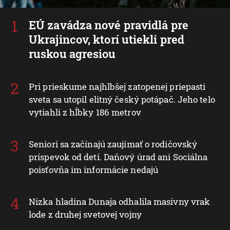
EÚ zavádza nové pravidlá pre
Ukrajincov, ktorí utiekli pred
ruskou agresiou
Pri prieskume najhlbšej zatopenej priepasti
sveta sa utopil elitný český potápač. Jeho telo
vytiahli z hĺbky 186 metrov
Seniori sa začínajú zaujímať o rodičovský
príspevok od detí. Daňový úrad ani Sociálna
poisťovňa im informácie nedajú
Nízka hladina Dunaja odhalila masívny vrak
lode z druhej svetovej vojny