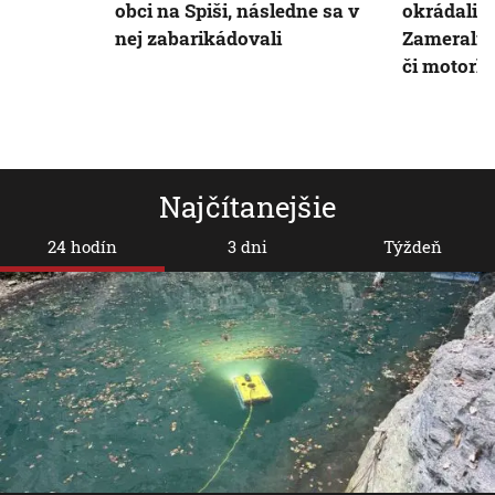
obci na Spiši, následne sa v
okrádali d
nej zabarikádovali
Zamerali s
či motork
Najčítanejšie
24 hodín
3 dni
Týždeň