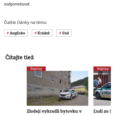
zodpovednosť.
Ďalšie články na tému:
Anglicko
krádež
súd
Čítajte tiež
Regióny
Regióny
Zlodeji vykradli bytovku v
Ľudí zo Sp