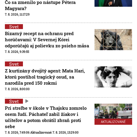
Čo sa zmenilo po nástupe Pétera
Magyara?
7. 8. 2026, 11:17:29
Svet
Bizarný recept na ochranu pred
horúčavami: V Severnej Kórei
odporúčajú aj polievku zo psieho mäsa
7. 8. 2026, 9:39:55
Svet
Z kurtizány dvojitý agent: Mata Hari,
ktorú postihol tragický osud, sa
narodila pred 150 rokmi
7. 8. 2026, 8:00:00
Svet
Pri streľbe v škole v Thajsku zomrelo
osem ľudí. Páchateľ zabil žiakov i
učiteľov a potom obrátil zbraň proti
AKTUALIZOVANÉ
sebe
7. 8. 2026, 7:49:06
Aktualizované:
7. 8. 2026, 13:29:00