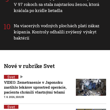
V 97 rokoch sa stala najstaršou ženou, ktorá
kráčala po krídle lietadla
Na viacerých vodných plochách platí zákaz
kúpania. Kontroly odhalili zvýšený výskyt
baktérií
Nové v rubrike Svet
Svet
VIDEO: Zemetrasenie v Japonsku
zastihlo lekárov uprostred operácie,
pacienta chránili vlastnými telami
7. 8. 2026, 15:01:59
Svet