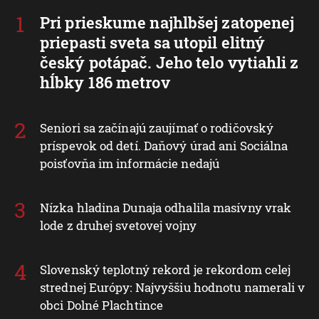
Pri prieskume najhlbšej zatopenej
priepasti sveta sa utopil elitný
český potápač. Jeho telo vytiahli z
hĺbky 186 metrov
Seniori sa začínajú zaujímať o rodičovský
príspevok od detí. Daňový úrad ani Sociálna
poisťovňa im informácie nedajú
Nízka hladina Dunaja odhalila masívny vrak
lode z druhej svetovej vojny
Slovenský teplotný rekord je rekordom celej
strednej Európy: Najvyššiu hodnotu namerali v
obci Dolné Plachtince