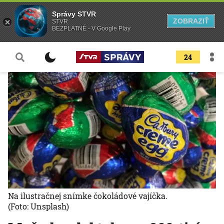
Správy STVR
ZOBRAZIŤ
STVR
BEZPLATNÉ - V Google Play
24
Na ilustračnej snímke čokoládové vajíčka.
(Foto: Unsplash)