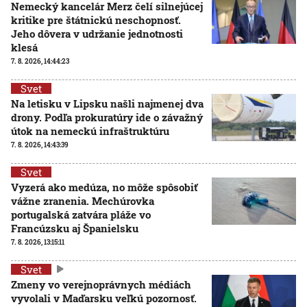
Nemecký kancelár Merz čelí silnejúcej
kritike pre štátnickú neschopnosť.
Jeho dôvera v udržanie jednotnosti
klesá
7. 8. 2026, 14:44:23
Svet
Na letisku v Lipsku našli najmenej dva
drony. Podľa prokuratúry ide o závažný
útok na nemeckú infraštruktúru
7. 8. 2026, 14:43:39
Svet
Vyzerá ako medúza, no môže spôsobiť
vážne zranenia. Mechúrovka
portugalská zatvára pláže vo
Francúzsku aj Španielsku
7. 8. 2026, 13:15:11
Svet
Zmeny vo verejnoprávnych médiách
vyvolali v Maďarsku veľkú pozornosť.