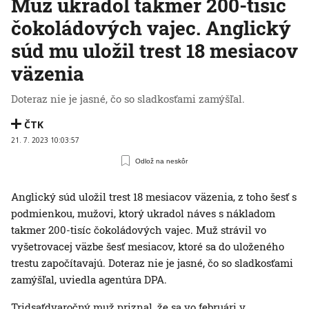
Muž ukradol takmer 200-tisíc
čokoládových vajec. Anglický
súd mu uložil trest 18 mesiacov
väzenia
Doteraz nie je jasné, čo so sladkosťami zamýšľal.
ČTK
21. 7. 2023 10:03:57
Odlož na neskôr
Anglický súd uložil trest 18 mesiacov väzenia, z toho šesť s
podmienkou, mužovi, ktorý ukradol náves s nákladom
takmer 200-tisíc čokoládových vajec. Muž strávil vo
vyšetrovacej väzbe šesť mesiacov, ktoré sa do uloženého
trestu započítavajú. Doteraz nie je jasné, čo so sladkosťami
zamýšľal, uviedla agentúra DPA.
Tridsaťdvaročný muž priznal, že sa vo februári v