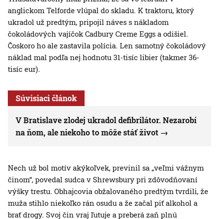
anglickom Telforde vlúpal do skladu. K traktoru, ktorý
ukradol už predtým, pripojil náves s nákladom
čokoládových vajíčok Cadbury Creme Eggs a odišiel.
Čoskoro ho ale zastavila polícia. Len samotný čokoládový
náklad mal podľa nej hodnotu 31-tisíc libier (takmer 36-
tisíc eur).
Súvisiaci článok
V Bratislave zlodej ukradol defibrilátor. Nezarobí
na ňom, ale niekoho to môže stáť život
Nech už bol motív akýkoľvek, previnil sa „veľmi vážnym
činom“, povedal sudca v Shrewsbury pri zdôvodňovaní
výšky trestu. Obhajcovia obžalovaného predtým tvrdili, že
muža stihlo niekoľko rán osudu a že začal piť alkohol a
brať drogy. Svoj čin vraj ľutuje a preberá zaň plnú