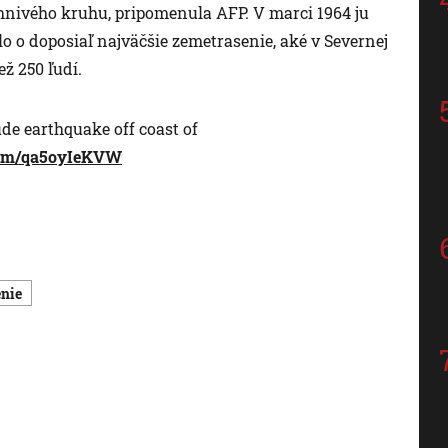
hnivého kruhu, pripomenula AFP. V marci 1964 ju
lo o doposiaľ najväčšie zemetrasenie, aké v Severnej
ž 250 ľudí.
e earthquake off coast of
.com/qa5oyIeKVW
enie