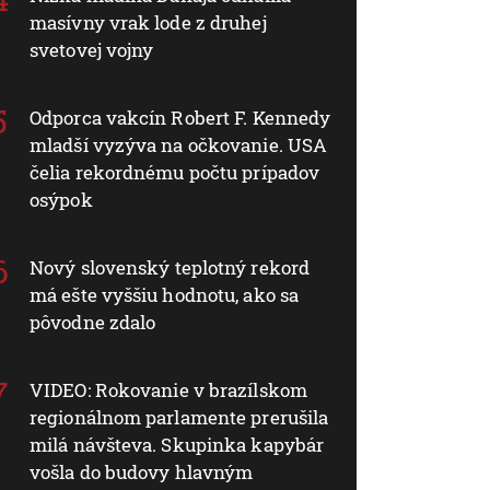
masívny vrak lode z druhej
svetovej vojny
Odporca vakcín Robert F. Kennedy
mladší vyzýva na očkovanie. USA
čelia rekordnému počtu prípadov
osýpok
Nový slovenský teplotný rekord
má ešte vyššiu hodnotu, ako sa
pôvodne zdalo
VIDEO: Rokovanie v brazílskom
regionálnom parlamente prerušila
milá návšteva. Skupinka kapybár
vošla do budovy hlavným