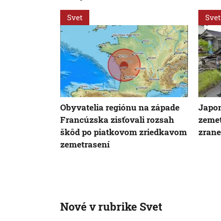
Svet
Svet
Obyvatelia regiónu na západe
Japon
Francúzska zisťovali rozsah
zemet
škôd po piatkovom zriedkavom
zrane
zemetrasení
Nové v rubrike Svet