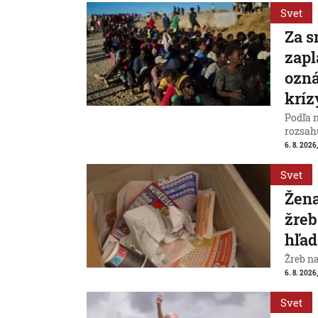
Svet
Za s
zapl
ozná
kríz
Podľa 
rozsah
6. 8. 2026,
Svet
Žena
žreb
hľad
Žreb n
6. 8. 2026,
Svet