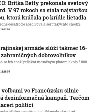
O: Britka Betty prekonala svetový
rd. V 97 rokoch sa stala najstaršou
u, ktorá kráčala po krídle lietadla
edné desaťročie absolvovala šesť takýchto chôdzí.
, 15:40:24
rajinskej armáde slúži takmer 16-
c zahraničných dobrovoľníkov
na sa ich snaží prilákať mesačným platom okolo 5 800
, 14:26:05
 voľbami vo Francúzsku silnie
ká dezinformačná kampaň. Terčom
iacerí politici
zska vládna agentúra identifikovala ako zdroj