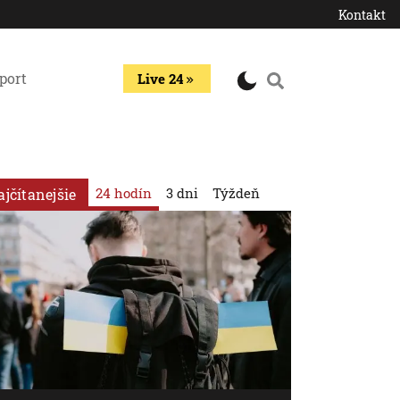
Kontakt
port
Live 24
24 hodín
3 dni
Týždeň
ajčítanejšie