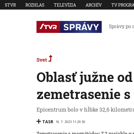
STVR
ROZHLAS
TELEVÍZIA
ARCHÍV
TV PROGR
Správy po 
Svet
Oblasť južne od
zemetrasenie s
Epicentrum bolo v hĺbke 32,6 kilometr
TASR
16. 7. 2023 11:20:30
Zemetrasenie s magnitúdou 7,2 zasiahlo v no