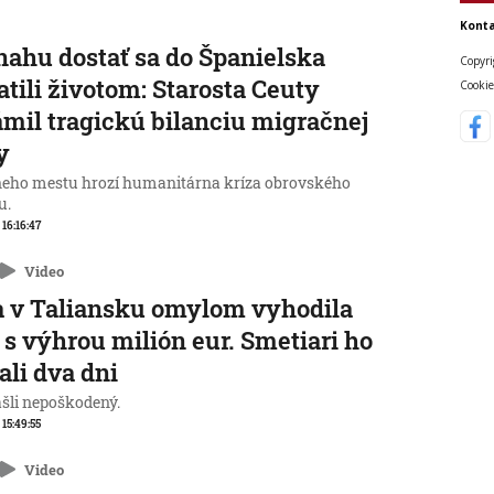
Konta
nahu dostať sa do Španielska
Copyri
atili životom: Starosta Ceuty
Cookie
mil tragickú bilanciu migračnej
y
neho mestu hrozí humanitárna kríza obrovského
u.
 16:16:47
Video
 v Taliansku omylom vyhodila
 s výhrou milión eur. Smetiari ho
ali dva dni
ašli nepoškodený.
 15:49:55
Video