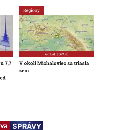
Regióny
Svet
AKTUALIZOVANÉ
u 7,7
V okolí Michaloviec sa triasla
Zemetraseni
zem
Zasiahlo ju
red