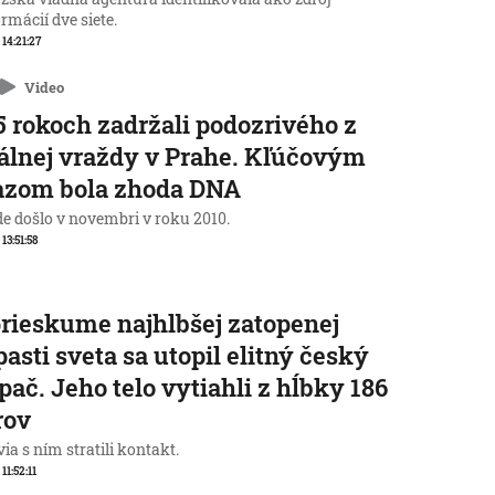
rmácií dve siete.
 14:21:27
Video
5 rokoch zadržali podozrivého z
álnej vraždy v Prahe. Kľúčovým
azom bola zhoda DNA
de došlo v novembri v roku 2010.
 13:51:58
prieskume najhlbšej zatopenej
pasti sveta sa utopil elitný český
pač. Jeho telo vytiahli z hĺbky 186
rov
ia s ním stratili kontakt.
 11:52:11