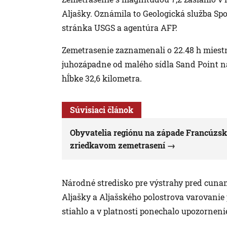
Aljašky. Oznámila to Geologická služba Sp
stránka USGS a agentúra AFP.
Zemetrasenie zaznamenali o 22.48 h miestn
juhozápadne od malého sídla Sand Point na
hĺbke 32,6 kilometra.
Súvisiaci článok
Obyvatelia regiónu na západe Francúzsk
zriedkavom zemetrasení
Národné stredisko pre výstrahy pred cunam
Aljašky a Aljašského polostrova varovani
stiahlo a v platnosti ponechalo upozorneni