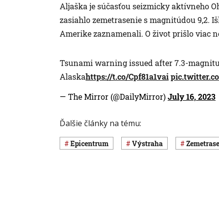
Aljaška je súčasťou seizmicky aktívneho O
zasiahlo zemetrasenie s magnitúdou 9,2. Iš
Amerike zaznamenali. O život prišlo viac ne
Tsunami warning issued after 7.3-magnitud
Alaska
https://t.co/Cpf81a1vai
pic.twitter
— The Mirror (@DailyMirror)
July 16, 2023
Ďalšie články na tému:
epicentrum
výstraha
zemetras