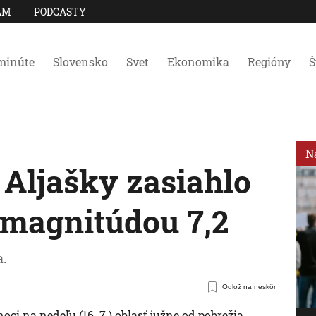
AM
PODCASTY
minúte
Slovensko
Svet
Ekonomika
Regióny
Š
N
 Aljašky zasiahlo
 magnitúdou 7,2
a.
Odlož na neskôr
ci na nedeľu (16. 7.) oblasť južne od pobrežia