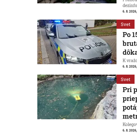
dezinfo
6. 8. 2026,
Svet
Po 1
brut
dôk
K vraž
6. 8. 2026,
Svet
Pri 
prie
potá
met
Kolegov
6. 8. 2026,