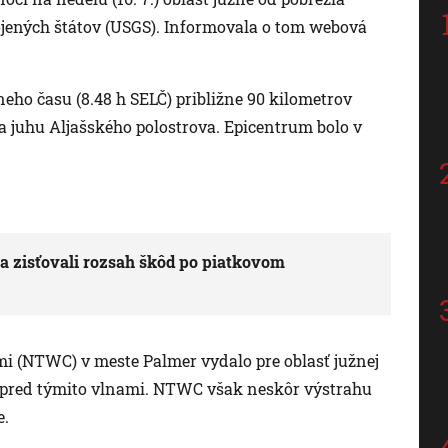
ojených štátov (USGS). Informovala o tom webová
eho času (8.48 h SELČ) približne 90 kilometrov
 juhu Aljašského polostrova. Epicentrum bolo v
a zisťovali rozsah škôd po piatkovom
i (NTWC) v meste Palmer vydalo pre oblasť južnej
e pred týmito vlnami. NTWC však neskôr výstrahu
e.