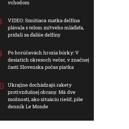
vchodom
VIDEO: Smútiaca matka delfína
plávala s telom mŕtveho mláďaťa,
pridali sa ďalšie delfíny
Po horúčavách hrozia búrky: V
desiatich okresoch večer, v značnej
časti Slovenska počas piatka
Ukrajine dochádzajú rakety
protivzdušnej obrany. Má dve
možnosti, ako situáciu riešiť, píše
denník Le Monde