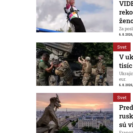
VIDE
reko
ženo
Za posl
6. 8. 2026
Svet
V uk
tisí
Ukraji
eur.
6. 8. 2026
Svet
Pred
rus
sú v
Francú