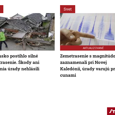
Svet
AKTUALIZOVANÉ
sko postihlo silné
Zemetrasenie s magnitúdo
rasenie. Škody ani
zaznamenali pri Novej
nia úrady nehlásili
Kaledónii, úrady varujú p
cunami