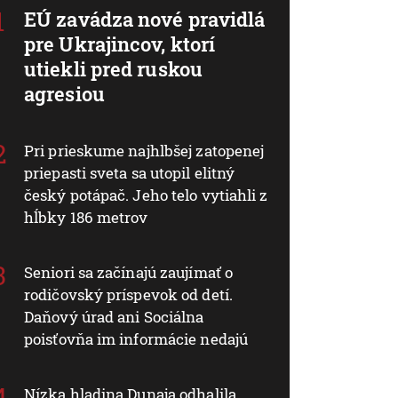
EÚ zavádza nové pravidlá
pre Ukrajincov, ktorí
utiekli pred ruskou
agresiou
Pri prieskume najhlbšej zatopenej
priepasti sveta sa utopil elitný
český potápač. Jeho telo vytiahli z
hĺbky 186 metrov
Seniori sa začínajú zaujímať o
rodičovský príspevok od detí.
Daňový úrad ani Sociálna
poisťovňa im informácie nedajú
Nízka hladina Dunaja odhalila