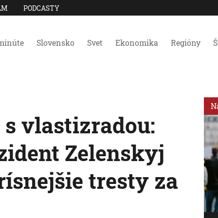
AM
PODCASTY
minúte
Slovensko
Svet
Ekonomika
Regióny
Š
N
s vlastizradou:
zident Zelenskyj
ísnejšie tresty za