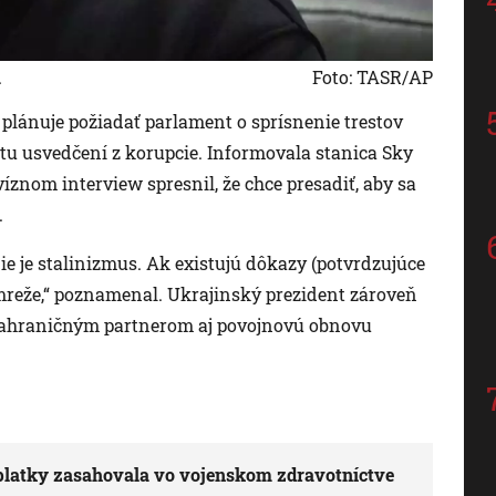
.
Foto: TASR/AP
plánuje požiadať parlament o sprísnenie trestov
iktu usvedčení z korupcie. Informovala stanica Sky
víznom interview spresnil, že chce presadiť, aby sa
.
ie je stalinizmus. Ak existujú dôkazy (potvrdzujúce
mreže,“ poznamenal. Ukrajinský prezident zároveň
čí zahraničným partnerom aj povojnovú obnovu
úplatky zasahovala vo vojenskom zdravotníctve