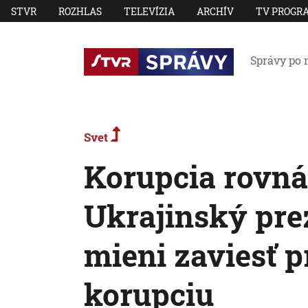
STVR
ROZHLAS
TELEVÍZIA
ARCHÍV
TV PROGR
Správy po 
Svet
Korupcia rovná 
Ukrajinský pre
mieni zaviesť pr
korupciu