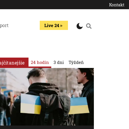
Kontakt
port
Live 24
24 hodín
3 dni
Týždeň
ajčítanejšie