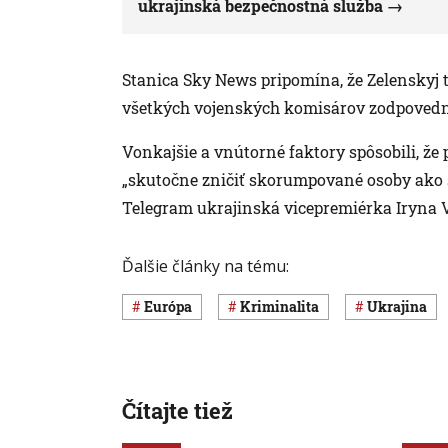
ukrajinská bezpečnostná služba
Stanica Sky News pripomína, že Zelenskyj 
všetkých vojenských komisárov zodpovedn
Vonkajšie a vnútorné faktory spôsobili, že 
„skutočne zničiť skorumpované osoby ako s
Telegram ukrajinská vicepremiérka Iryna 
Ďalšie články na tému:
Európa
Kriminalita
Ukrajina
Čítajte tiež