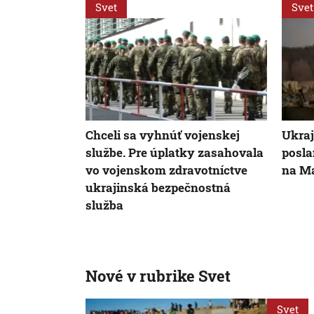
Svet
Svet
Chceli sa vyhnúť vojenskej
Ukraj
službe. Pre úplatky zasahovala
posla
vo vojenskom zdravotníctve
na M
ukrajinská bezpečnostná
služba
Nové v rubrike Svet
Svet