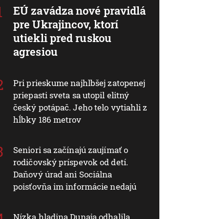
EÚ zavádza nové pravidlá
pre Ukrajincov, ktorí
utiekli pred ruskou
agresiou
Pri prieskume najhlbšej zatopenej
priepasti sveta sa utopil elitný
český potápač. Jeho telo vytiahli z
hĺbky 186 metrov
Seniori sa začínajú zaujímať o
rodičovský príspevok od detí.
Daňový úrad ani Sociálna
poisťovňa im informácie nedajú
Nízka hladina Dunaja odhalila