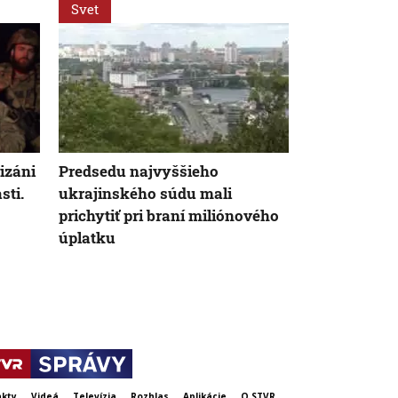
Svet
Svet
tizáni
Predsedu najvyššieho
Za snahu dos
sti.
ukrajinského súdu mali
Španielska z
prichytiť pri braní miliónového
Starosta Ce
úplatku
tragickú bil
krízy
kty
Videá
Televízia
Rozhlas
Aplikácie
O STVR