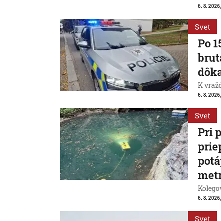
6. 8. 2026,
Svet
Po 1
brut
dôk
K vraž
6. 8. 2026,
Svet
Pri 
prie
potá
met
Kolegov
6. 8. 2026,
Svet