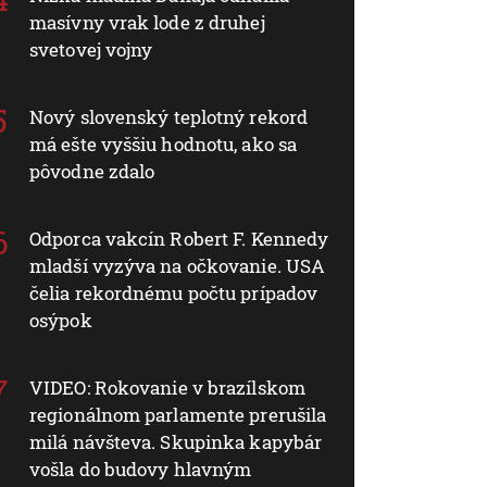
masívny vrak lode z druhej
svetovej vojny
Nový slovenský teplotný rekord
má ešte vyššiu hodnotu, ako sa
pôvodne zdalo
Odporca vakcín Robert F. Kennedy
mladší vyzýva na očkovanie. USA
čelia rekordnému počtu prípadov
osýpok
VIDEO: Rokovanie v brazílskom
regionálnom parlamente prerušila
milá návšteva. Skupinka kapybár
vošla do budovy hlavným