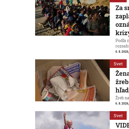
Za s
zapl
ozná
kríz
Podľa 
rozsah
6. 8. 2026,
Svet
Žena
žreb
hľad
Žreb n
6. 8. 2026,
Svet
VIDE