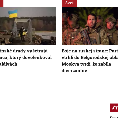
Svet
inské úrady vyšetrujú
Boje na ruskej strane: Par
nca, ktorý dovolenkoval
vtrhli do Belgorodskej obla
aldivách
Moskva tvrdí, že zabila
diverzantov
Konta