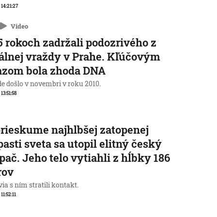
 14:21:27
Video
5 rokoch zadržali podozrivého z
álnej vraždy v Prahe. Kľúčovým
azom bola zhoda DNA
de došlo v novembri v roku 2010.
 13:51:58
prieskume najhlbšej zatopenej
pasti sveta sa utopil elitný český
pač. Jeho telo vytiahli z hĺbky 186
rov
ia s ním stratili kontakt.
 11:52:11