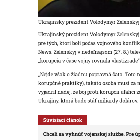
Ukrajinský prezident Volodymyr Zelenskyj
Ukrajinský prezident Volodymyr Zelenskyj 
pre tých, ktorí boli počas vojnového konfl
News. Zelenskyj v nedeľňajšom (27. 8.) tele
„korupcia v čase vojny rovnala vlastizrade“
„Nejde však o žiadnu popravná čata. Toto n
korupčné praktiky), takáto osoba musí za 
vyjadril nádej, že boj proti korupcii uľah
Ukrajiny, ktorá bude stáť miliardy dolárov.
Súvisiaci článok
Chceli sa vyhnúť vojenskej službe. Pre 