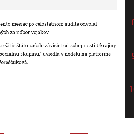
tento mesiac po celoštátnom audite odvolal
ých za nábor vojakov.
prežitie štátu začalo závisieť od schopnosti Ukrajiny
ociálnu skupinu,“ uviedla v nedeľu na platforme
Vereščuková.