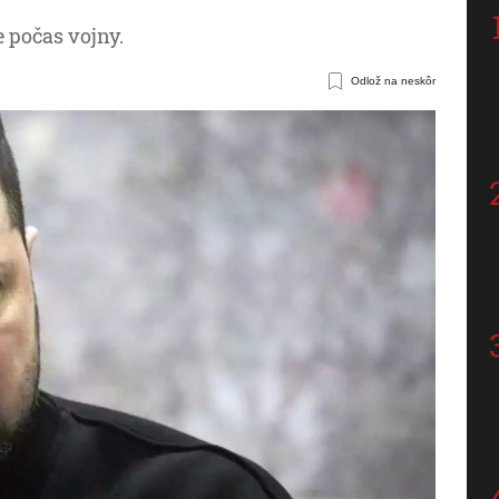
e počas vojny.
Odlož na neskôr