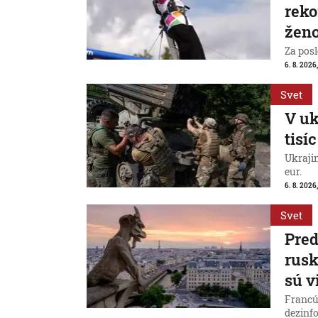
reko
ženo
Za posl
6. 8. 2026
Svet
V uk
tisí
Ukraji
eur.
6. 8. 2026
Svet
Pred
rus
sú v
Francú
dezinfo