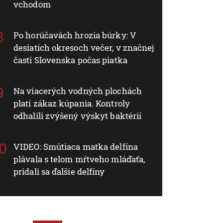
vchodom
Po horúčavách hrozia búrky: V
desiatich okresoch večer, v značnej
časti Slovenska počas piatka
Na viacerých vodných plochách
platí zákaz kúpania. Kontroly
odhalili zvýšený výskyt baktérií
VIDEO: Smútiaca matka delfína
plávala s telom mŕtveho mláďaťa,
pridali sa ďalšie delfíny