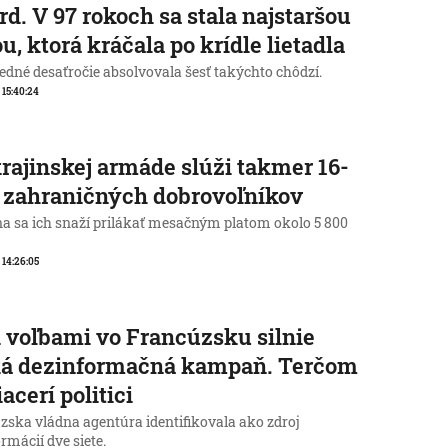
rd. V 97 rokoch sa stala najstaršou
u, ktorá kráčala po krídle lietadla
edné desaťročie absolvovala šesť takýchto chôdzí.
, 15:40:24
rajinskej armáde slúži takmer 16-
c zahraničných dobrovoľníkov
na sa ich snaží prilákať mesačným platom okolo 5 800
, 14:26:05
 voľbami vo Francúzsku silnie
ká dezinformačná kampaň. Terčom
iacerí politici
zska vládna agentúra identifikovala ako zdroj
rmácií dve siete.