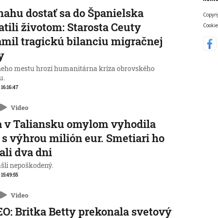
nahu dostať sa do Španielska
Copyri
atili životom: Starosta Ceuty
Cookie
mil tragickú bilanciu migračnej
y
neho mestu hrozí humanitárna kríza obrovského
u.
 16:16:47
Video
 v Taliansku omylom vyhodila
 s výhrou milión eur. Smetiari ho
ali dva dni
ašli nepoškodený.
 15:49:55
Video
O: Britka Betty prekonala svetový