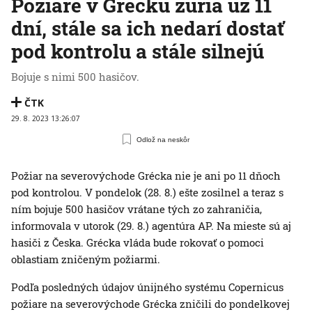
Požiare v Grécku zúria už 11
dní, stále sa ich nedarí dostať
pod kontrolu a stále silnejú
Bojuje s nimi 500 hasičov.
ČTK
29. 8. 2023 13:26:07
Odlož na neskôr
Požiar na severovýchode Grécka nie je ani po 11 dňoch
pod kontrolou. V pondelok (28. 8.) ešte zosilnel a teraz s
ním bojuje 500 hasičov vrátane tých zo zahraničia,
informovala v utorok (29. 8.) agentúra AP. Na mieste sú aj
hasiči z Česka. Grécka vláda bude rokovať o pomoci
oblastiam zničeným požiarmi.
Podľa posledných údajov únijného systému Copernicus
požiare na severovýchode Grécka zničili do pondelkovej