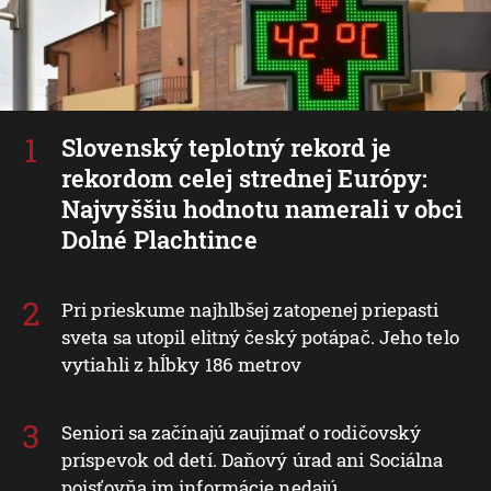
Slovenský teplotný rekord je
rekordom celej strednej Európy:
Najvyššiu hodnotu namerali v obci
Dolné Plachtince
Pri prieskume najhlbšej zatopenej priepasti
sveta sa utopil elitný český potápač. Jeho telo
vytiahli z hĺbky 186 metrov
Seniori sa začínajú zaujímať o rodičovský
príspevok od detí. Daňový úrad ani Sociálna
poisťovňa im informácie nedajú