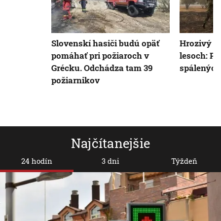
Slovenskí hasiči budú opäť
Hrozivý n
pomáhať pri požiaroch v
lesoch: Po 
Grécku. Odchádza tam 39
spálených 
požiarnikov
Najčítanejšie
24 hodín
3 dni
Týždeň