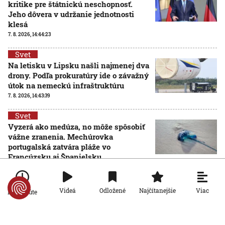
kritike pre štátnickú neschopnosť.
Jeho dôvera v udržanie jednotnosti
klesá
7. 8. 2026, 14:44:23
Svet
Na letisku v Lipsku našli najmenej dva
drony. Podľa prokuratúry ide o závažný
útok na nemeckú infraštruktúru
7. 8. 2026, 14:43:39
Svet
Vyzerá ako medúza, no môže spôsobiť
vážne zranenia. Mechúrovka
portugalská zatvára pláže vo
Francúzsku aj Španielsku
7. 8. 2026, 13:15:11
Svet
Viac
Videá
Odložené
Najčítanejšie
Po minúte
Zmeny vo verejnoprávnych médiách
vyvolali v Maďarsku veľkú pozornosť.
Čo sa zmenilo po nástupe Pétera