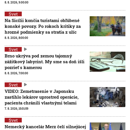
8. 8. 2026, 9:00:00
Svet
Na Sicílii končia turistami obľúbené
konské povozy. Po rokoch kritiky za
hrozné podmienky sa stratia z ulíc
8. 8. 2026, 8:00:00
Svet
Brno ukrýva pod zemou tajomný
zážitkový labyrint. My sme sa doň išli
pozrieť s kamerou
8. 8. 2026, 7:00:00
Svet
VIDEO: Zemetrasenie v Japonsku
zastihlo lekárov uprostred operácie,
pacienta chránili vlastnými telami
7. 8. 2026, 15:01:59
Svet
Nemecký kancelár Merz čelí silnejúcej