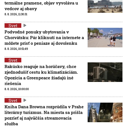
termálne pramene, objav vyvoláva u
vedcov aj obavy
8. 8. 2026, 11:30:31
Svet
Podvodné ponuky ubytovania v
Chorvátsku: Pár kliknutí na internete a
môžete prísť o peniaze aj dovolenku
8. 8. 2026, 10:51:49
Svet
Rakúsko reaguje na horúčavy, chce
zjednodušiť cestu ku klimatizáciám.
Opozícia a Greenpeace žiadajú iné
riešenia
8. 8. 2026, 10:00:00
Svet
Kniha Dana Browna rozprúdila v Prahe
literárny turizmus. Na miesta sa prišla
pozrieť aj najväčšia streamovacia
služba