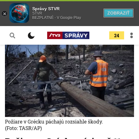
Správy STVR
ZOBRAZIŤ
STVR
BEZPLATNÉ - V Google Play
24
Požiare v Grécku páchajú rozsiahle škody.
(Foto: TASR/AP)