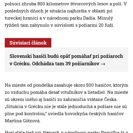
polnoci zhruba 800 kilometrov štvorcových lesov a polí. V
posledných dňoch je situácia najhoršia v oblasti pri
tureckej hranici a v národnom parku Dadia. Minulý
týždeň tam zahynulo v súvislosti s požiarmi 20 ľudí.
Súvisiaci článok
Slovenskí hasiči budú opäť pomáhať pri požiaroch
v Grécku. Odchádza tam 39 požiarnikov
Na mieste od pondelka zasahuje skoro 500 hasičov, ktorým
zo vzduchu pomáha desať vrtuľníkov a lietadiel. Na mieste
sú okrem iného aj hasiči zo zahraničia vrátane Česka.
„Situácia v Grécku nie je stále jednoduchá a požiare nie sú
plne pod kontrolou,“ uviedla hovorkyňa českých hasičov
Martina Götzová.
Horí stále tiež pri Aténach v národnom parku Parnitha či v