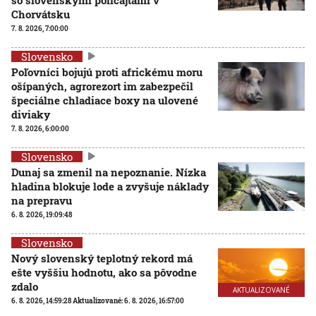
Chorvátsku
7. 8. 2026, 7:00:00
Slovensko
Poľovníci bojujú proti africkému moru
ošípaných, agrorezort im zabezpečil
špeciálne chladiace boxy na ulovené
diviaky
7. 8. 2026, 6:00:00
Slovensko
Dunaj sa zmenil na nepoznanie. Nízka
hladina blokuje lode a zvyšuje náklady
na prepravu
6. 8. 2026, 19:09:48
Slovensko
Nový slovenský teplotný rekord má
ešte vyššiu hodnotu, ako sa pôvodne
zdalo
AKTUALIZOVANÉ
6. 8. 2026, 14:59:28
Aktualizované:
6. 8. 2026, 16:57:00