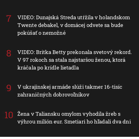
VIDEO: Dunajská Streda utŕžila v holandskom
Twente debakel, v domácej odvete sa bude
pokúšať o nemožné
VIDEO: Britka Betty prekonala svetový rekord.
V 97 rokoch sa stala najstaršou ženou, ktorá
kráčala po krídle lietadla
V ukrajinskej armáde slúži takmer 16-tisíc
zahraničných dobrovoľníkov
Žena v Taliansku omylom vyhodila žreb s
výhrou milión eur. Smetiari ho hľadali dva dni