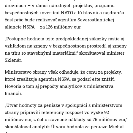
úrovniach – v rámci národných projektov, programu
bezpečnostných investícií NATO a tú hlavnú a najdrahšiu
časť prác bude realizovať agentúra Severoatlantickej
aliancie NSPA – za 126 miliónov eur.
„Postupne hodnota tejto predpokladanej zákazky rastie aj
vzhľadom na zmeny v bezpečnostnom prostredí, aj zmeny
na trhu so stavebnými materiálmi,“ skonštatoval minister
Sklenár.
Ministerstvo obrany však odhaduje, že cenu za projekty,
ktoré zrealizuje agentúra NSPA, sa podarí ešte znížiť.
Hovoria o tom aj prepočty analytikov z ministerstva
financií.
„Útvar hodnoty za peniaze v spolupráci s ministerstvom
obrany pripravili referenčný rozpočet vo výške 92
miliónov eur, z čoho stavebné náklady sú 75 miliónov eur,“
skonštatoval analytik Útvaru hodnota za peniaze Michal