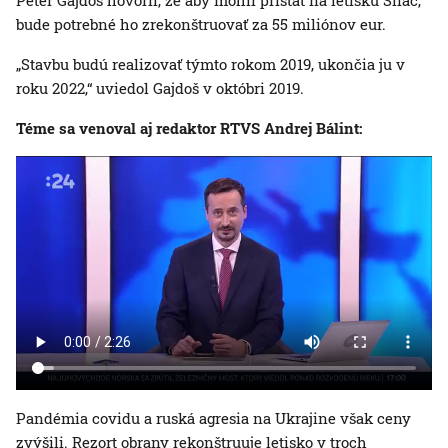
Peter Gajdoš hovoril, že aby mohli pristáť na letisku Sliač,
bude potrebné ho zrekonštruovať za 55 miliónov eur.
„Stavbu budú realizovať týmto rokom 2019, ukončia ju v
roku 2022,“ uviedol Gajdoš v októbri 2019.
Téme sa venoval aj redaktor RTVS Andrej Bálint:
Pandémia covidu a ruská agresia na Ukrajine však ceny
zvýšili. Rezort obrany rekonštruuje letisko v troch