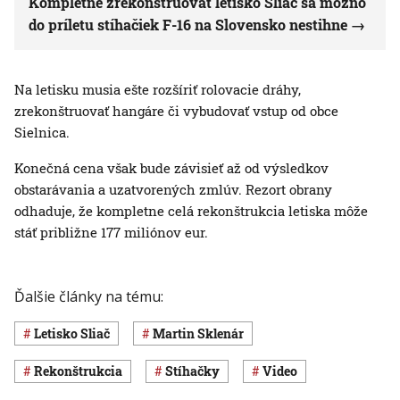
Kompletne zrekonštruovať letisko Sliač sa možno
do príletu stíhačiek F-16 na Slovensko nestihne
Na letisku musia ešte rozšíriť rolovacie dráhy,
zrekonštruovať hangáre či vybudovať vstup od obce
Sielnica.
Konečná cena však bude závisieť až od výsledkov
obstarávania a uzatvorených zmlúv. Rezort obrany
odhaduje, že kompletne celá rekonštrukcia letiska môže
stáť približne 177 miliónov eur.
Ďalšie články na tému:
letisko Sliač
Martin Sklenár
rekonštrukcia
stíhačky
Video