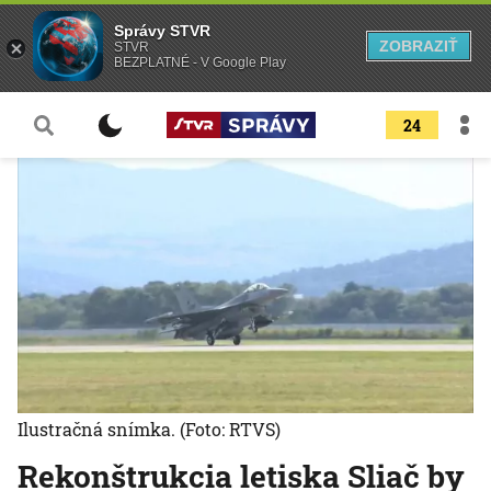
Správy STVR
ZOBRAZIŤ
STVR
BEZPLATNÉ - V Google Play
24
Ilustračná snímka.
(Foto: RTVS)
Rekonštrukcia letiska Sliač by