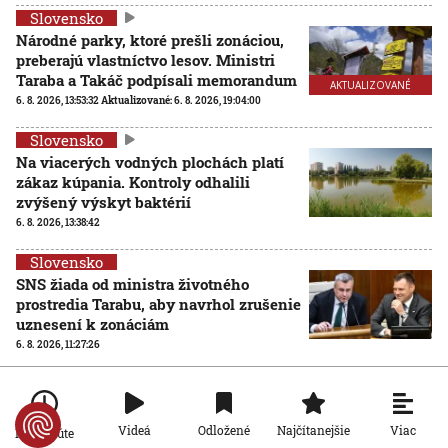
Slovensko
Národné parky, ktoré prešli zonáciou,
preberajú vlastníctvo lesov. Ministri
Taraba a Takáč podpísali memorandum
AKTUALIZOVANÉ
6. 8. 2026, 13:53:32
Aktualizované:
6. 8. 2026, 19:04:00
Slovensko
Na viacerých vodných plochách platí
zákaz kúpania. Kontroly odhalili
zvýšený výskyt baktérií
6. 8. 2026, 13:38:42
Slovensko
SNS žiada od ministra životného
prostredia Tarabu, aby navrhol zrušenie
uznesení k zonáciám
6. 8. 2026, 11:27:26
Slovensko
Nízka hladina Dunaja odhalila masívny
vrak lode z druhej svetovej vojny
Viac
Videá
Odložené
Najčítanejšie
Po minúte
6. 8. 2026, 10:33:39