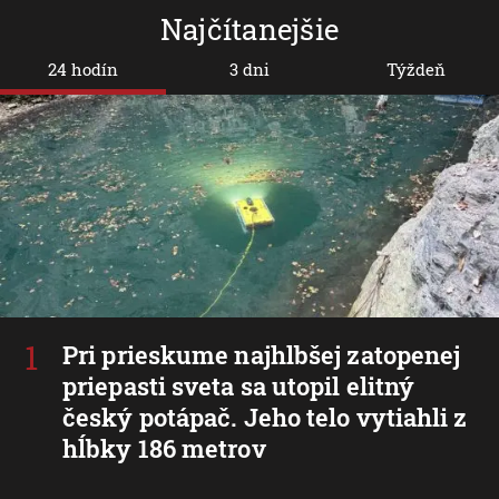
Najčítanejšie
24 hodín
3 dni
Týždeň
Pri prieskume najhlbšej zatopenej
priepasti sveta sa utopil elitný
český potápač. Jeho telo vytiahli z
hĺbky 186 metrov