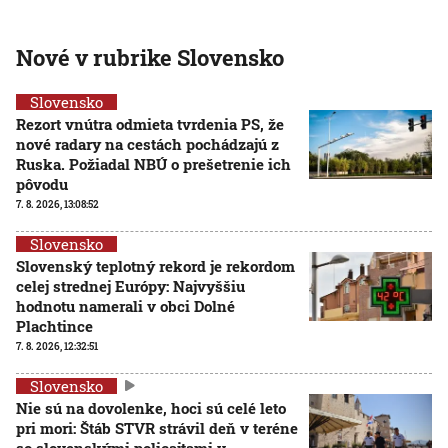
Nové v rubrike Slovensko
Slovensko
Rezort vnútra odmieta tvrdenia PS, že
nové radary na cestách pochádzajú z
Ruska. Požiadal NBÚ o prešetrenie ich
pôvodu
7. 8. 2026, 13:08:52
Slovensko
Slovenský teplotný rekord je rekordom
celej strednej Európy: Najvyššiu
hodnotu namerali v obci Dolné
Plachtince
7. 8. 2026, 12:32:51
Slovensko
Nie sú na dovolenke, hoci sú celé leto
pri mori: Štáb STVR strávil deň v teréne
so slovenskými policajtami v