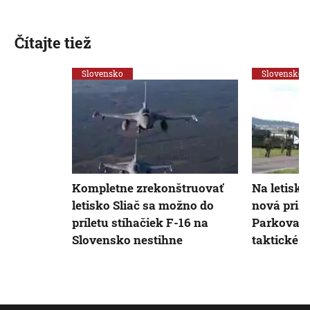
Čítajte tiež
Slovensko
Slovensko
Kompletne zrekonštruovať
Na letisku
letisko Sliač sa možno do
nová prist
príletu stíhačiek F-16 na
Parkovať 
Slovensko nestihne
taktické t