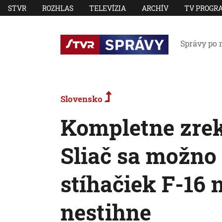
STVR
ROZHLAS
TELEVÍZIA
ARCHÍV
TV PROGR
Správy po 
Slovensko
Kompletne zrek
Sliač sa možno 
stíhačiek F-16 
nestihne