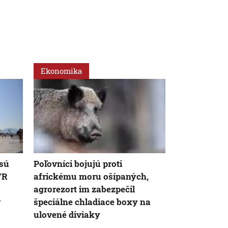
Ekonomika
Slovensko
 sú
Poľovníci bojujú proti
Dunaj sa zm
VR
africkému moru ošípaných,
Nízka hladin
agrorezort im zabezpečil
zvyšuje nák
v
špeciálne chladiace boxy na
ulovené diviaky