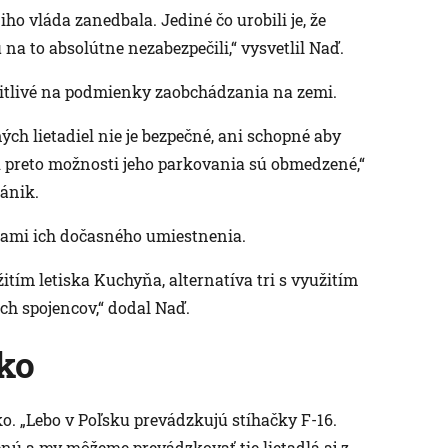
iho vláda zanedbala. Jediné čo urobili je, že
 na to absolútne nezabezpečili,“ vysvetlil Naď.
citlivé na podmienky zaobchádzania na zemi.
iných lietadiel nie je bezpečné, ani schopné aby
A preto možnosti jeho parkovania sú obmedzené,“
ránik.
ťami ich dočasného umiestnenia.
itím letiska Kuchyňa, alternatíva tri s využitím
ch spojencov,“ dodal Naď.
sko
o. „Lebo v Poľsku prevádzkujú stíhačky F-16.
nú a my môžeme prevádzkovať tie lietadlá aj z