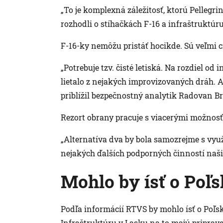
„To je komplexná záležitosť, ktorú Pellegrin
rozhodli o stíhačkách F-16 a infraštruktúru
F-16-ky nemôžu pristáť hocikde. Sú veľmi 
„Potrebuje tzv. čisté letiská. Na rozdiel od 
lietalo z nejakých improvizovaných dráh. 
priblížil bezpečnostný analytik Radovan B
Rezort obrany pracuje s viacerými možnos
„Alternatíva dva by bola samozrejme s využ
nejakých ďalších podporných činností naši
Mohlo by ísť o Poľ
Podľa informácií RTVS by mohlo ísť o Poľsk
Infraštruktúru v Lasku na to majú priprave