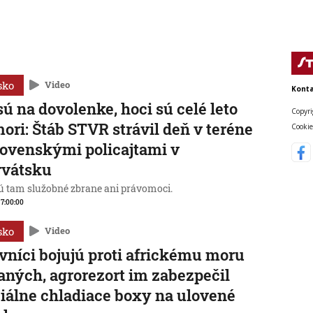
sko
Video
Konta
sú na dovolenke, hoci sú celé leto
Copyri
mori: Štáb STVR strávil deň v teréne
Cookie
lovenskými policajtami v
rvátsku
 tam služobné zbrane ani právomoci.
, 7:00:00
sko
Video
vníci bojujú proti africkému moru
aných, agrorezort im zabezpečil
iálne chladiace boxy na ulovené