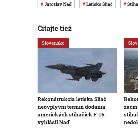
Jaroslav Naď
letisko Sliač
stíh
Čítajte tiež
Slovensko
Slo
Rekonštrukcia letiska Sliač
Rekon
neovplyvní termín dodania
začín
amerických stíhačiek F-16,
stíha
vyhlásil Naď
nedo