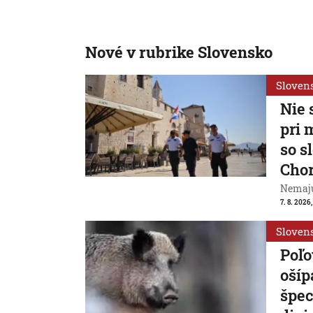
Nové v rubrike Slovensko
Sloven
Nie 
pri 
so s
Cho
Nemajú
7. 8. 2026
Sloven
Poľo
ošíp
špec