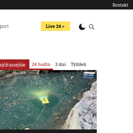
Kontakt
port
Live 24
24 hodín
3 dni
Týždeň
ajčítanejšie