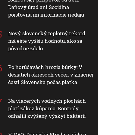
Daňový úrad ani Sociálna
poisťovňa im informácie nedajú
Nový slovenský teplotný rekord
má ešte vyššiu hodnotu, ako sa
pôvodne zdalo
Po horúčavách hrozia búrky: V
desiatich okresoch večer, v značnej
časti Slovenska počas piatka
Na viacerých vodných plochách
platí zákaz kúpania. Kontroly
odhalili zvýšený výskyt baktérií
VIDEO: Dunajská Streda utŕžila v