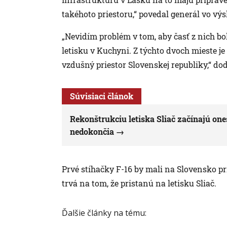
takéhoto priestoru,“ povedal generál vo vý
„Nevidím problém v tom, aby časť z nich bo
letisku v Kuchyni. Z týchto dvoch mieste 
vzdušný priestor Slovenskej republiky,“ do
Súvisiaci článok
Rekonštrukciu letiska Sliač začínajú ones
nedokončia
Prvé stíhačky F-16 by mali na Slovensko pr
trvá na tom, že pristanú na letisku Sliač.
Ďalšie články na tému: