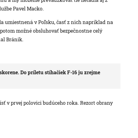
službe Pavel Macko.
la umiestnená v Poľsku, časť z nich napríklad na
je potom možné obsluhovať bezpečnostne celý
dal Bránik.
korene. Do príletu stíhačiek F-16 ju zrejme
ísť v prvej polovici budúceho roka. Rezort obrany