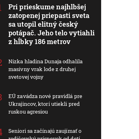
Pri prieskume najhlbšej
zatopenej priepasti sveta
sa utopil elitný český
potápač. Jeho telo vytiahli
z hĺbky 186 metrov
Nízka hladina Dunaja odhalila
masívny vrak lode z druhej
svetovej vojny
EÚ zavádza nové pravidlá pre
Ukrajincov, ktorí utiekli pred
ruskou agresiou
Seniori sa začínajú zaujímať o
rodičovský príspevok od detí.