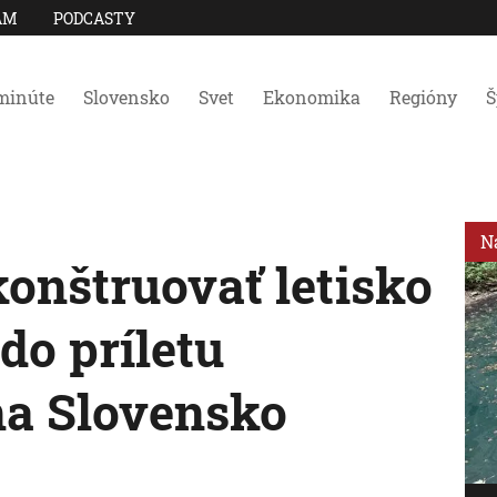
AM
PODCASTY
minúte
Slovensko
Svet
Ekonomika
Regióny
Š
N
onštruovať letisko
do príletu
na Slovensko