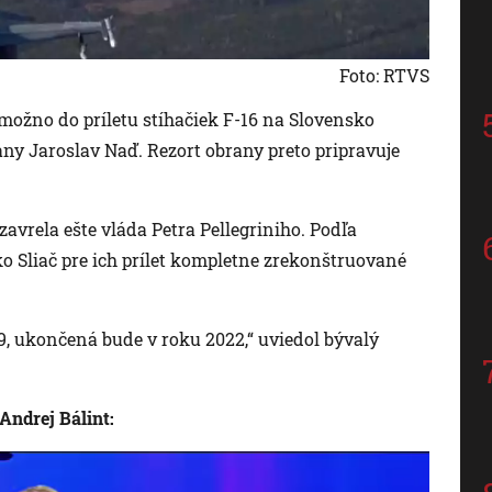
Foto: RTVS
možno do príletu stíhačiek F-16 na Slovensko
any Jaroslav Naď. Rezort obrany preto pripravuje
avrela ešte vláda Petra Pellegriniho. Podľa
ko Sliač pre ich prílet kompletne zrekonštruované
, ukončená bude v roku 2022,“ uviedol bývalý
Andrej Bálint: