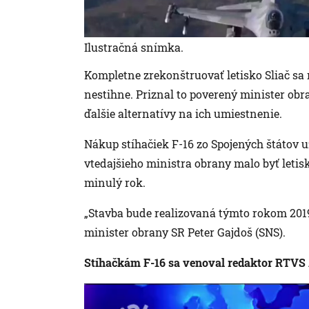
Ilustračná snímka.
Kompletne zrekonštruovať letisko Sliač sa 
nestihne. Priznal to poverený minister obr
ďalšie alternatívy na ich umiestnenie.
Nákup stíhačiek F-16 zo Spojených štátov uz
vtedajšieho ministra obrany malo byť letis
minulý rok.
„Stavba bude realizovaná týmto rokom 2019
minister obrany SR Peter Gajdoš (SNS).
Stíhačkám F-16 sa venoval redaktor RTVS 