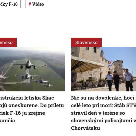
ačky F-16
Video
vensko
Slovensko
štrukciu letiska Sliač
Nie sú na dovolenke, hoci
ajú oneskorene. Do príletu
celé leto pri mori: Štáb ST
čiek F-16 ju zrejme
strávil deň v teréne so
končia
slovenskými policajtami 
Chorvátsku