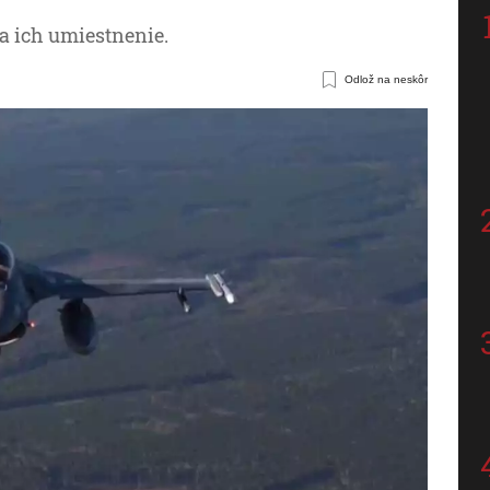
a ich umiestnenie.
Odlož na neskôr