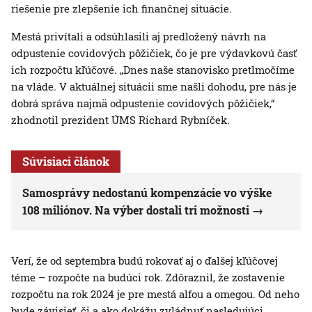
riešenie pre zlepšenie ich finančnej situácie.
Mestá privítali a odsúhlasili aj predložený návrh na
odpustenie covidových pôžičiek, čo je pre výdavkovú časť
ich rozpočtu kľúčové. „Dnes naše stanovisko pretlmočíme
na vláde. V aktuálnej situácii sme našli dohodu, pre nás je
dobrá správa najmä odpustenie covidových pôžičiek,“
zhodnotil prezident ÚMS Richard Rybníček.
Súvisiaci článok
Samosprávy nedostanú kompenzácie vo výške
108 miliónov. Na výber dostali tri možnosti
Verí, že od septembra budú rokovať aj o ďalšej kľúčovej
téme – rozpočte na budúci rok. Zdôraznil, že zostavenie
rozpočtu na rok 2024 je pre mestá alfou a omegou. Od neho
bude závisieť, či a ako dokážu zvládnuť nasledujúci