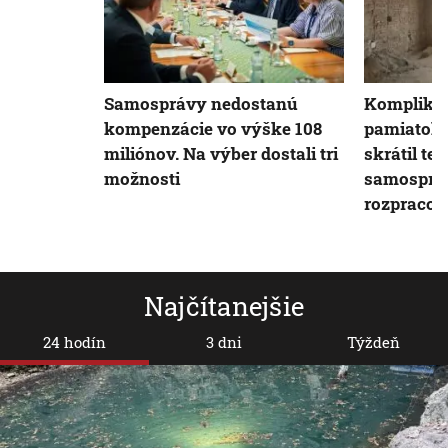
Samosprávy nedostanú
Komplikác
kompenzácie vo výške 108
pamiatok.
miliónov. Na výber dostali tri
skrátil te
možnosti
samospráv
rozpracov
Najčítanejšie
24 hodín
3 dni
Týždeň