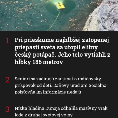
Pri prieskume najhlbšej zatopenej
priepasti sveta sa utopil elitný
český potápač. Jeho telo vytiahli z
hĺbky 186 metrov
Seniori sa začínajú zaujímať o rodičovský
príspevok od detí. Daňový úrad ani Sociálna
poisťovňa im informácie nedajú
Nízka hladina Dunaja odhalila masívny vrak
lode z druhej svetovej vojny