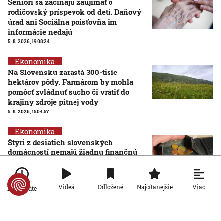
Seniori sa začínajú zaujímať o
rodičovský príspevok od detí. Daňový
úrad ani Sociálna poisťovňa im
informácie nedajú
5. 8. 2026, 19:08:24
Ekonomika
Na Slovensku zarastá 300-tisíc
hektárov pôdy. Farmárom by mohla
pomôcť zvládnuť sucho či vrátiť do
krajiny zdroje pitnej vody
5. 8. 2026, 15:04:57
Ekonomika
Štyri z desiatich slovenských
domácností nemajú žiadnu finančnú
rezervu, vyplýva z prieskumu
5. 8. 2026, 6:00:00
Viac
Videá
Odložené
Najčítanejšie
Po minúte
Ekonomika
Počet falošných PN sa znižuje: Nový
systém Sociálnej poisťovni ušetril