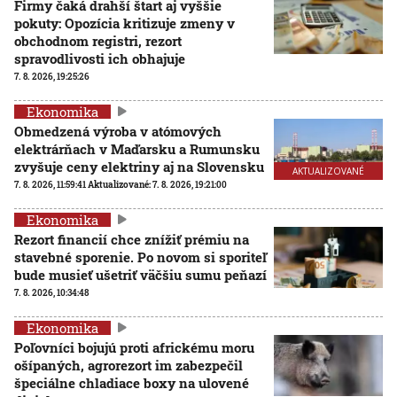
Firmy čaká drahší štart aj vyššie
pokuty: Opozícia kritizuje zmeny v
obchodnom registri, rezort
spravodlivosti ich obhajuje
7. 8. 2026, 19:25:26
Ekonomika
Obmedzená výroba v atómových
elektrárňach v Maďarsku a Rumunsku
zvyšuje ceny elektriny aj na Slovensku
AKTUALIZOVANÉ
7. 8. 2026, 11:59:41
Aktualizované:
7. 8. 2026, 19:21:00
Ekonomika
Rezort financií chce znížiť prémiu na
stavebné sporenie. Po novom si sporiteľ
bude musieť ušetriť väčšiu sumu peňazí
7. 8. 2026, 10:34:48
Ekonomika
Poľovníci bojujú proti africkému moru
ošípaných, agrorezort im zabezpečil
špeciálne chladiace boxy na ulovené