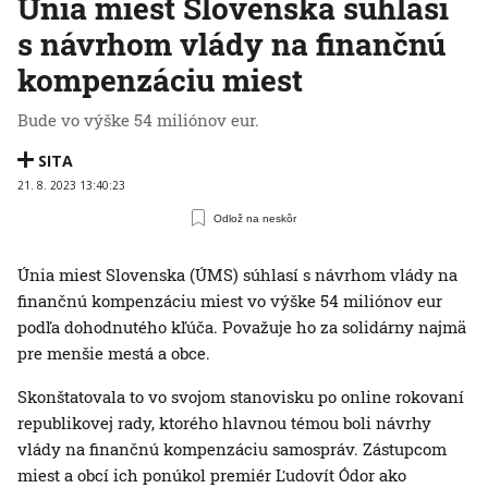
Únia miest Slovenska súhlasí
s návrhom vlády na finančnú
kompenzáciu miest
Bude vo výške 54 miliónov eur.
SITA
21. 8. 2023 13:40:23
Odlož na neskôr
Únia miest Slovenska (ÚMS) súhlasí s návrhom vlády na
finančnú kompenzáciu miest vo výške 54 miliónov eur
podľa dohodnutého kľúča. Považuje ho za solidárny najmä
pre menšie mestá a obce.
Skonštatovala to vo svojom stanovisku po online rokovaní
republikovej rady, ktorého hlavnou témou boli návrhy
vlády na finančnú kompenzáciu samospráv. Zástupcom
miest a obcí ich ponúkol premiér Ľudovít Ódor ako