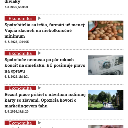
diviaky
7. 8. 2026, 6:00:00
Ekonomika
Spotrebitelia sa tešia, farmári už menej:
Vajcia zlacneli na niekoľkoročné
minimum
6. 8. 2026, 19:14:05
Ekonomika
Spotrebiče nemusia po pár rokoch
končiť na smetisku. EÚ posilňuje právo
na opravu
6. 8. 2026, 13:44:01
Ekonomika
Rezort práce prišiel s návrhom rodinnej
karty so zľavami. Opozícia hovorí o
marketingovom ťahu
5. 8. 2026, 19:14:20
Ekonomika