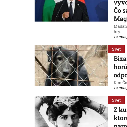
vyvo
Čo s
Mag
Maďarsk
hry.
7. 8. 2026,
Svet
Biza
horú
odpo
Kim Čon
7. 8. 2026,
Svet
Z ku
ktor
naro