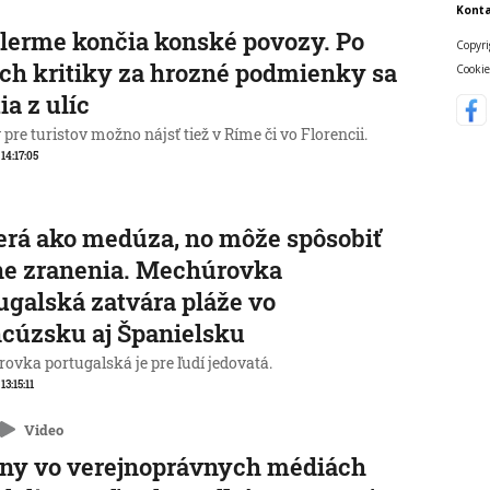
Konta
lerme končia konské povozy. Po
Copyri
ch kritiky za hrozné podmienky sa
Cookie
ia z ulíc
pre turistov možno nájsť tiež v Ríme či vo Florencii.
 14:17:05
rá ako medúza, no môže spôsobiť
ne zranenia. Mechúrovka
ugalská zatvára pláže vo
cúzsku aj Španielsku
ovka portugalská je pre ľudí jedovatá.
 13:15:11
Video
ny vo verejnoprávnych médiách