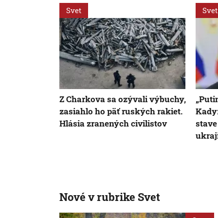
Svet
Svet
Z Charkova sa ozývali výbuchy,
„Puti
zasiahlo ho päť ruských rakiet.
Kadyr
Hlásia zranených civilistov
stave
ukraj
Nové v rubrike Svet