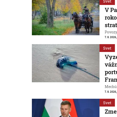
Svet
V Pa
roko
strat
Povozy 
7. 8. 2026,
Svet
Vyze
váž
port
Fran
Mechúr
7. 8. 2026,
Svet
Zme