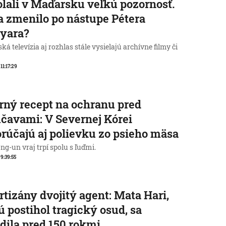
lali v Maďarsku veľkú pozornosť.
a zmenilo po nástupe Pétera
yara?
á televízia aj rozhlas stále vysielajú archívne filmy či
 11:17:29
rný recept na ochranu pred
čavami: V Severnej Kórei
rúčajú aj polievku zo psieho mäsa
g-un vraj trpí spolu s ľuďmi.
 9:39:55
rtizány dvojitý agent: Mata Hari,
ú postihol tragický osud, sa
dila pred 150 rokmi