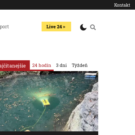
Kontakt
port
Live 24
24 hodín
3 dni
Týždeň
ajčítanejšie