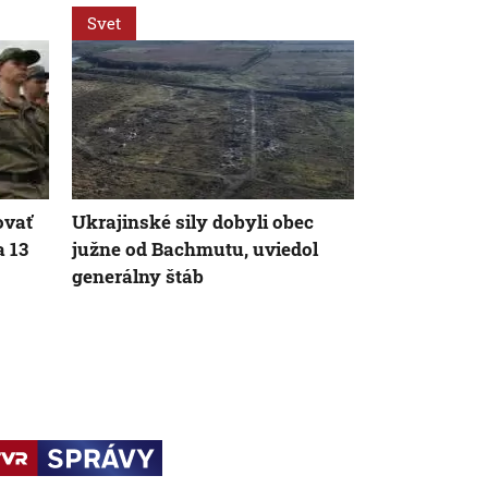
Svet
Svet
ovať
Ukrajinské sily dobyli obec
Ukrajine sa 
a 13
južne od Bachmutu, uviedol
ruskú proti
generálny štáb
Krymskom p