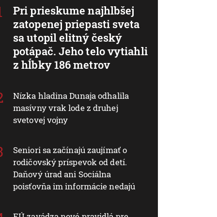
Pri prieskume najhlbšej
zatopenej priepasti sveta
sa utopil elitný český
potápač. Jeho telo vytiahli
z hĺbky 186 metrov
Nízka hladina Dunaja odhalila
masívny vrak lode z druhej
svetovej vojny
Seniori sa začínajú zaujímať o
rodičovský príspevok od detí.
Daňový úrad ani Sociálna
poisťovňa im informácie nedajú
EÚ zavádza nové pravidlá pre