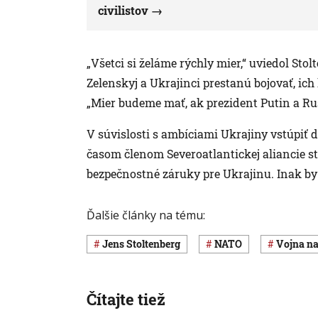
civilistov
„Všetci si želáme rýchly mier,“ uviedol St
Zelenskyj a Ukrajinci prestanú bojovať, ich 
„Mier budeme mať, ak prezident Putin a Rus
V súvislosti s ambíciami Ukrajiny vstúpiť d
časom členom Severoatlantickej aliancie st
bezpečnostné záruky pre Ukrajinu. Inak by 
Ďalšie články na tému:
Jens Stoltenberg
NATO
vojna n
Čítajte tiež