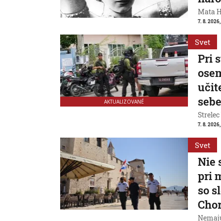
Mata Ha
7. 8. 2026
Svet
Pri 
osem
učit
seb
AKTUALIZOVANÉ
Strelec
7. 8. 2026
Svet
Nie 
pri 
so s
Cho
Nemajú