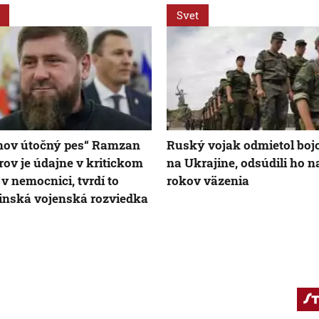
Svet
nov útočný pes“ Ramzan
Ruský vojak odmietol boj
ov je údajne v kritickom
na Ukrajine, odsúdili ho n
 v nemocnici, tvrdí to
rokov väzenia
inská vojenská rozviedka