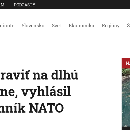
AM
PODCASTY
minúte
Slovensko
Svet
Ekonomika
Regióny
Š
N
raviť na dlhú
ne, vyhlásil
omník NATO