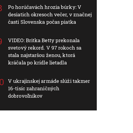
Po horúčavách hrozia búrky: V
desiatich okresoch večer, v značnej
časti Slovenska počas piatka
VIDEO: Britka Betty prekonala
svetový rekord. V 97 rokoch sa
stala najstaršou ženou, ktorá
kráčala po krídle lietadla
V ukrajinskej armáde slúži takmer
16-tisíc zahraničných
dobrovoľníkov