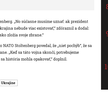
oltenberg. „No súčasne musíme uznať: ak prezident
krajina nebude viac existovať,“ zdôraznil a dodal:
ko zložia svoje zbrane.“
o NATO Stoltenberg povedal, že „niet pochýb“, že sa
ane. „Keď sa táto vojna skončí, potrebujeme
sa história mohla opakovať,“ doplnil.
a Ukrajine