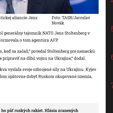
ickej aliancie Jens
Foto: TASR/Jaroslav
Novák
dol generálny tajomník NATO Jens Stoltenberg v
nformovala o tom agentúra AFP.
o, keď sa začali,“ povedal Stoltenberg pre nemeckú
pripraviť na dlhú vojnu na Ukrajine,“ dodal.
kva vyslala svoje ozbrojené sily na Ukrajinu. Kyjev
 cieľom opätovne dobyť Ruskom okupované územia,
 ho päť ruských rakiet. Hlásia zranených