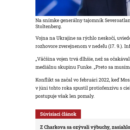
Na snímke generálny tajomník Severoatlant
Stoltenberg.
Vojna na Ukrajine sa rýchlo neskočí, uvie
rozhovore zverejnenom v nedeľu (17. 9.). I
„Väčšina vojen trvá dlhšie, než sa očakával
mediálnu skupinu Funke. „Preto sa musíme 
Konflikt sa začal vo februári 2022, keď Mos
v júni tohto roka spustil protiofenzívu s
postupuje však len pomaly.
Súvisiaci článok
Z Charkova sa ozývali výbuchy, zasiahlo