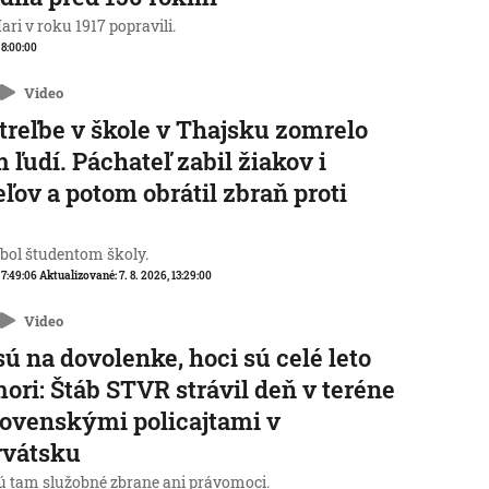
ri v roku 1917 popravili.
, 8:00:00
Video
streľbe v škole v Thajsku zomrelo
 ľudí. Páchateľ zabil žiakov i
eľov a potom obrátil zbraň proti
e
 bol študentom školy.
, 7:49:06
Aktualizované:
7. 8. 2026, 13:29:00
Video
sú na dovolenke, hoci sú celé leto
mori: Štáb STVR strávil deň v teréne
lovenskými policajtami v
rvátsku
 tam služobné zbrane ani právomoci.