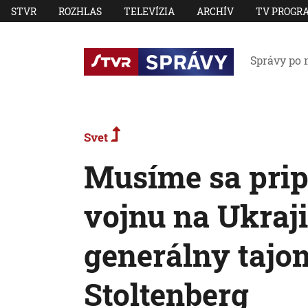
STVR
ROZHLAS
TELEVÍZIA
ARCHÍV
TV PROGR
Správy po 
Svet
Musíme sa prip
vojnu na Ukraji
generálny taj
Stoltenberg