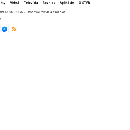
kty
Videá
Televízia
Rozhlas
Aplikácie
O STVR
ght © 2026 STVR – Slovenská televízia a rozhlas
s