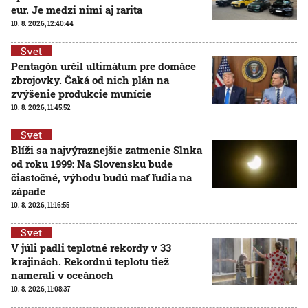
eur. Je medzi nimi aj rarita
10. 8. 2026, 12:40:44
Svet
Pentagón určil ultimátum pre domáce
zbrojovky. Čaká od nich plán na
zvýšenie produkcie munície
10. 8. 2026, 11:45:52
Svet
Blíži sa najvýraznejšie zatmenie Slnka
od roku 1999: Na Slovensku bude
čiastočné, výhodu budú mať ľudia na
západe
10. 8. 2026, 11:16:55
Svet
V júli padli teplotné rekordy v 33
krajinách. Rekordnú teplotu tiež
namerali v oceánoch
10. 8. 2026, 11:08:37