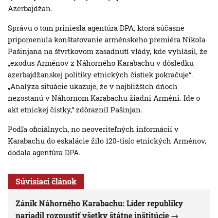
Azerbajdžan.
Správu o tom priniesla agentúra DPA, ktorá súčasne
pripomenula konštatovanie arménskeho premiéra Nikola
Pašinjana na štvrtkovom zasadnutí vlády, kde vyhlásil, že
„exodus Arménov z Náhorného Karabachu v dôsledku
azerbajdžanskej politiky etnických čistiek pokračuje“.
„Analýza situácie ukazuje, že v najbližších dňoch
nezostanú v Náhornom Karabachu žiadni Arméni. Ide o
akt etnickej čistky,“ zdôraznil Pašinjan.
Podľa oficiálnych, no neoveriteľných informácií v
Karabachu do eskalácie žilo 120-tisíc etnických Arménov,
dodala agentúra DPA.
Súvisiaci článok
Zánik Náhorného Karabachu: Líder republiky
nariadil rozpustiť všetky štátne inštitúcie