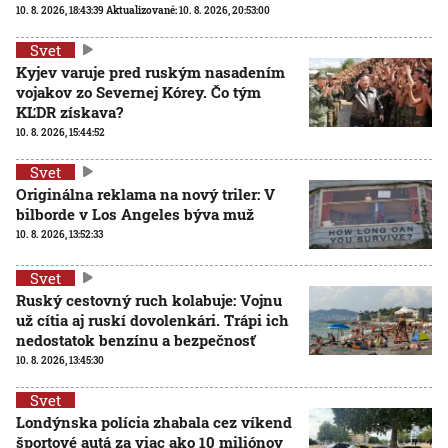
10. 8. 2026, 18:43:39
Aktualizované:
10. 8. 2026, 20:53:00
Svet
Kyjev varuje pred ruským nasadením
vojakov zo Severnej Kórey. Čo tým
KĽDR získava?
10. 8. 2026, 15:44:52
Svet
Originálna reklama na nový triler: V
bilborde v Los Angeles býva muž
10. 8. 2026, 13:52:33
Svet
Ruský cestovný ruch kolabuje: Vojnu
už cítia aj ruskí dovolenkári. Trápi ich
nedostatok benzínu a bezpečnosť
10. 8. 2026, 13:45:30
Svet
Londýnska polícia zhabala cez víkend
športové autá za viac ako 10 miliónov