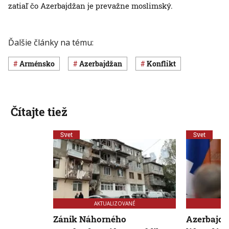
zatiaľ čo Azerbajdžan je prevažne moslimský.
Ďalšie články na tému:
Arménsko
Azerbajdžan
konflikt
Čítajte tiež
Svet
Svet
AKTUALIZOVANÉ
Zánik Náhorného
Azerbajdž