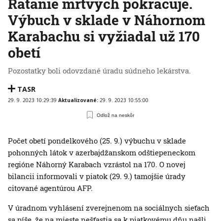
Rátanie mŕtvych pokračuje.
Výbuch v sklade v Náhornom
Karabachu si vyžiadal už 170
obetí
Pozostatky boli odovzdané úradu súdneho lekárstva.
TASR
29. 9. 2023 10:29:39
Aktualizované:
29. 9. 2023 10:55:00
Odlož na neskôr
Počet obetí pondelkového (25. 9.) výbuchu v sklade
pohonných látok v azerbajdžanskom odštiepeneckom
regióne Náhorný Karabach vzrástol na 170. O novej
bilancii informovali v piatok (29. 9.) tamojšie úrady
citované agentúrou AFP.
V úradnom vyhlásení zverejnenom na sociálnych sieťach
sa píše, že na mieste nešťastia sa k piatkovému dňu našli