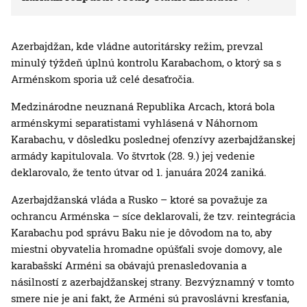
Azerbajdžan, kde vládne autoritársky režim, prevzal
minulý týždeň úplnú kontrolu Karabachom, o ktorý sa s
Arménskom sporia už celé desaťročia.
Medzinárodne neuznaná Republika Arcach, ktorá bola
arménskymi separatistami vyhlásená v Náhornom
Karabachu, v dôsledku poslednej ofenzívy azerbajdžanskej
armády kapitulovala. Vo štvrtok (28. 9.) jej vedenie
deklarovalo, že tento útvar od 1. januára 2024 zaniká.
Azerbajdžanská vláda a Rusko – ktoré sa považuje za
ochrancu Arménska – síce deklarovali, že tzv. reintegrácia
Karabachu pod správu Baku nie je dôvodom na to, aby
miestni obyvatelia hromadne opúšťali svoje domovy, ale
karabašskí Arméni sa obávajú prenasledovania a
násilností z azerbajdžanskej strany. Bezvýznamný v tomto
smere nie je ani fakt, že Arméni sú pravoslávni kresťania,