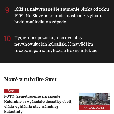
Blíži sa najvýraznejšie zatmenie Slnka od roku
1999: Na Slovensku bude čiastočné, výhodu
budú mať ľudia na západe
Hygienici upozorňujú na desiatky
nevyhovujúcich kúpalísk. K najväčším
hrozbám patria mykóza a kožné infekcie
Nové v rubrike Svet
Svet
FOTO: Zemetrasenie na západe
Kolumbie si vyžiadalo desiatky obetí,
vláda vyhlásila stav národnej
AKTUALIZOVANÉ
katastrofy