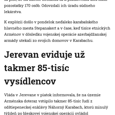
pozostatky 170 osôb. Odovzdali ich úradu súdneho
lekárstva.
K explózii došlo v pondelok neďaleko karabašského
hlavného mesta Stepanakert a v čase, keď tisíce etnických
Arménov v dôsledku vojenskej operácie azerbajdžanskej
armády utekali zo svojich domovov v Karabachu.
Jerevan eviduje už
takmer 85-tisíc
vysídlencov
Vláda v Jerevane v piatok informovala, že na územie
Arménska doteraz vstúpilo takmer 85-tisíc ľudí z
odštiepeneckej enklávy Náhorný Karabach, ktorú minulý
týždeň po bleskovej vojenskej operácii ovládol