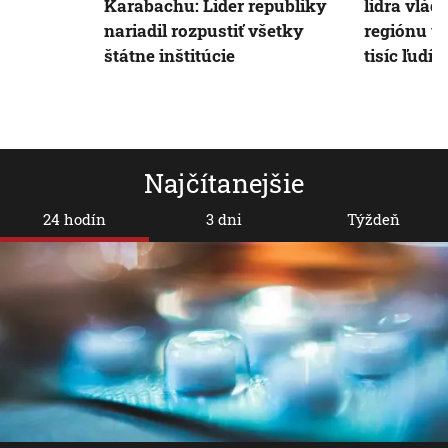
Karabachu: Líder republiky
lídra vlád
nariadil rozpustiť všetky
regiónu u
štátne inštitúcie
tisíc ľudí
Najčítanejšie
24 hodín
3 dni
Týždeň