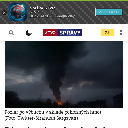
Správy STVR
ZOBRAZIŤ
STVR
BEZPLATNÉ - V Google Play
24
Požiar po výbuchu v sklade pohonných hmôt.
(Foto: Twitter/Siranush Sargsyan)