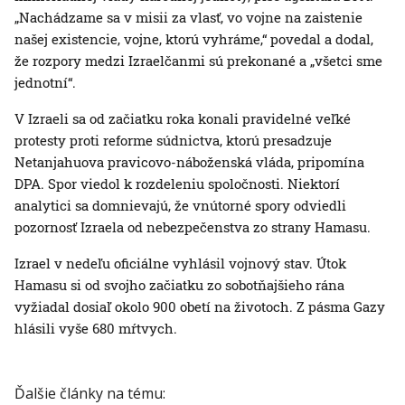
„Nachádzame sa v misii za vlasť, vo vojne na zaistenie
našej existencie, vojne, ktorú vyhráme,“ povedal a dodal,
že rozpory medzi Izraelčanmi sú prekonané a „všetci sme
jednotní“.
V Izraeli sa od začiatku roka konali pravidelné veľké
protesty proti reforme súdnictva, ktorú presadzuje
Netanjahuova pravicovo-náboženská vláda, pripomína
DPA. Spor viedol k rozdeleniu spoločnosti. Niektorí
analytici sa domnievajú, že vnútorné spory odviedli
pozornosť Izraela od nebezpečenstva zo strany Hamasu.
Izrael v nedeľu oficiálne vyhlásil vojnový stav. Útok
Hamasu si od svojho začiatku zo sobotňajšieho rána
vyžiadal dosiaľ okolo 900 obetí na životoch. Z pásma Gazy
hlásili vyše 680 mŕtvych.
Ďalšie články na tému: