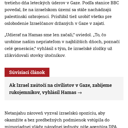
tretieho dňa leteckých úderov v Gaze. Podľa stanice BBC
povedal, že na izraelskom území sa stále nachádzajú
palestínski ozbrojenci. Prisľúbil tiež urobiť všetko pre
oslobodenie Izraelčanov držaných v Gaze v zajatí.
„Udierať na Hamas sme len začali,“ uviedol. „To, čo
urobíme našim nepriateľom v najbližších dňoch, poznačí
celé generácie,“ vyhlásil s tým, že izraelské zložky už
zlikvidovali stovky útočníkov.
Súvisiaci článok
Ak Izrael zaútočí na civilistov v Gaze, zabijeme
rukojemníkov, vyhlásil Hamas
Netanjahu zároveň vyzval izraelskú opozíciu, aby
okamžite a bez predbežných podmienok vstúpila do
mimoriadnej vlády národnej jednoty, píše agentúra DPA.