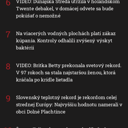
VIDEO: Dunajská Streda utŕžila v holandskom
Twente debakel, v domácej odvete sa bude
pokúšať o nemožné
Na viacerých vodných plochách platí zákaz
kúpania. Kontroly odhalili zvýšený výskyt
baktérií
VIDEO: Britka Betty prekonala svetový rekord.
V 97 rokoch sa stala najstaršou ženou, ktorá
kráčala po krídle lietadla
Slovenský teplotný rekord je rekordom celej
strednej Európy: Najvyššiu hodnotu namerali v
obci Dolné Plachtince