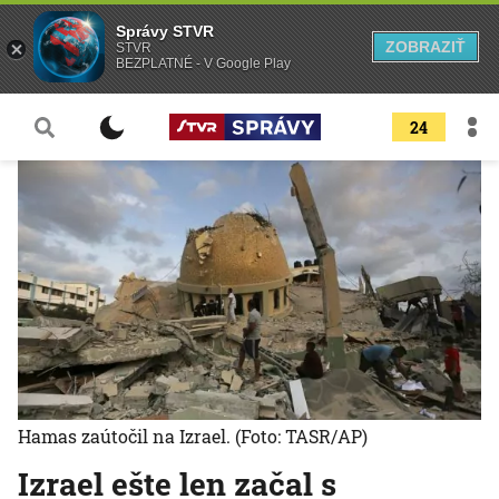
Správy STVR
ZOBRAZIŤ
STVR
BEZPLATNÉ - V Google Play
24
Hamas zaútočil na Izrael.
(Foto: TASR/AP)
Izrael ešte len začal s