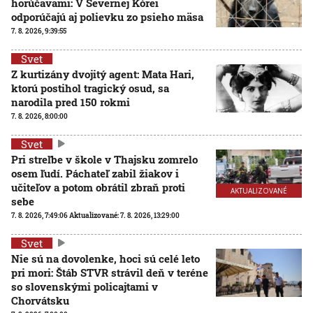
horúčavami: V Severnej Kórei
odporúčajú aj polievku zo psieho mäsa
7. 8. 2026, 9:39:55
Svet
Z kurtizány dvojitý agent: Mata Hari,
ktorú postihol tragický osud, sa
narodila pred 150 rokmi
7. 8. 2026, 8:00:00
Svet
Pri streľbe v škole v Thajsku zomrelo
osem ľudí. Páchateľ zabil žiakov i
učiteľov a potom obrátil zbraň proti
AKTUALIZOVANÉ
sebe
7. 8. 2026, 7:49:06
Aktualizované:
7. 8. 2026, 13:29:00
Svet
Nie sú na dovolenke, hoci sú celé leto
pri mori: Štáb STVR strávil deň v teréne
so slovenskými policajtami v
Chorvátsku