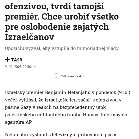
ofenzívou, tvrdí tamojší
premiér. Chce urobiť všetko
pre oslobodenie zajatých
Izraelčanov
Opozíciu vyzval, aby vstúpila do mimoriadnej vlády.
TASR
9. 10. 2023 22:56:14
Odlož na neskôr
Izraelský premiér Benjamin Netanjahu v pondelok (9.10.)
večer vyhlásil, že Izrael „ešte len začal“ s ofenzívou v
pásme Gazy v reakcii na bezprecedentný útok
palestínskeho militantného hnutia Hamas. Informovala
agentúra AP.
Netanjahu vystúpil s televíznym príhovorom počas