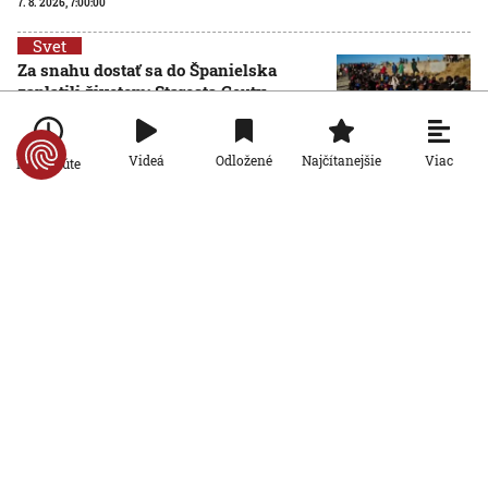
7. 8. 2026, 7:00:00
Svet
Za snahu dostať sa do Španielska
zaplatili životom: Starosta Ceuty
oznámil tragickú bilanciu migračnej
krízy
6. 8. 2026, 16:16:47
Viac
Videá
Odložené
Najčítanejšie
Po minúte
Svet
Žena v Taliansku omylom vyhodila
žreb s výhrou milión eur. Smetiari ho
hľadali dva dni
6. 8. 2026, 15:49:55
Svet
VIDEO: Britka Betty prekonala svetový
rekord. V 97 rokoch sa stala najstaršou
ženou, ktorá kráčala po krídle lietadla
6. 8. 2026, 15:40:24
Svet