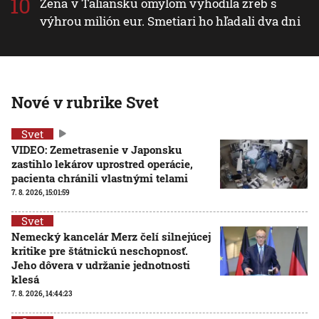
Žena v Taliansku omylom vyhodila žreb s
výhrou milión eur. Smetiari ho hľadali dva dni
Nové v rubrike Svet
Svet
VIDEO: Zemetrasenie v Japonsku
zastihlo lekárov uprostred operácie,
pacienta chránili vlastnými telami
7. 8. 2026, 15:01:59
Svet
Nemecký kancelár Merz čelí silnejúcej
kritike pre štátnickú neschopnosť.
Jeho dôvera v udržanie jednotnosti
klesá
7. 8. 2026, 14:44:23