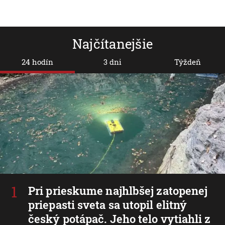
Najčítanejšie
24 hodín
3 dni
Týždeň
Pri prieskume najhlbšej zatopenej
priepasti sveta sa utopil elitný
český potápač. Jeho telo vytiahli z