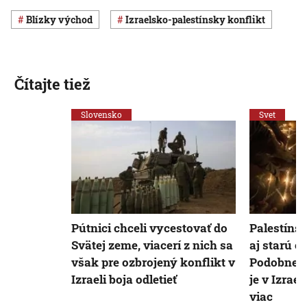
Blízky východ
izraelsko-palestínsky konflikt
Čítajte tiež
Slovensko
Svet
Pútnici chceli vycestovať do
Palestínsk
Svätej zeme, viacerí z nich sa
aj starú c
však pre ozbrojený konflikt v
Podobne 
Izraeli boja odletieť
je v Izrae
viac