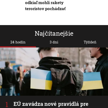
odkiaľ mohli rakety
teroristov pochádzať
Najčítanejšie
24 hodín
3 dni
Týždeň
EÚ zavádza nové pravidlá pre