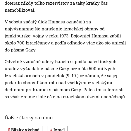
doteraz nikdy toľko rezervistov za taký krátky čas
nemobilizoval.
V sobotu začatý útok Hamasu označujú za
najvýznamnejšie narušenie izraelskej obrany od
jomkipurskej vojny v roku 1973. Bojovníci Hamasu zabili
okolo 700 Izraelčanov a podľa odhadov viac ako sto uniesli
do pásma Gazy.
Odvetné vzdušné údery Izraela si podľa palestínskych
úradov vyžiadali v pásme Gazy bezmála 500 mŕtvych.
Izraelská armáda v pondelok (9. 10.) oznámila, že sa jej
podarilo obnoviť kontrolu nad všetkými izraelskými
dedinami pri hranici s pásmom Gazy. Palestínski teroristi
sa však zrejme stále ešte na izraelskom území nachádzajú.
Ďalšie články na tému:
Blízky východ
Izrael