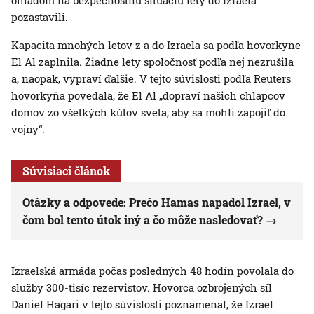
ohľadom na bezpečnostnú situáciu lety do Izraela
pozastavili.
Kapacita mnohých letov z a do Izraela sa podľa hovorkyne
El Al zaplnila. Žiadne lety spoločnosť podľa nej nezrušila
a, naopak, vypraví ďalšie. V tejto súvislosti podľa Reuters
hovorkyňa povedala, že El Al „dopraví našich chlapcov
domov zo všetkých kútov sveta, aby sa mohli zapojiť do
vojny“.
Súvisiaci článok
Otázky a odpovede: Prečo Hamas napadol Izrael, v
čom bol tento útok iný a čo môže nasledovať?
Izraelská armáda počas posledných 48 hodín povolala do
služby 300-tisíc rezervistov. Hovorca ozbrojených síl
Daniel Hagari v tejto súvislosti poznamenal, že Izrael