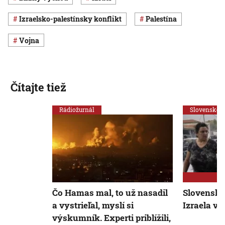
izraelsko-palestínsky konflikt
Palestína
vojna
Čítajte tiež
Rádiožurnál
Slovensko
Čo Hamas mal, to už nasadil
Slovensko
a vystrieľal, myslí si
Izraela vl
výskumník. Experti priblížili,