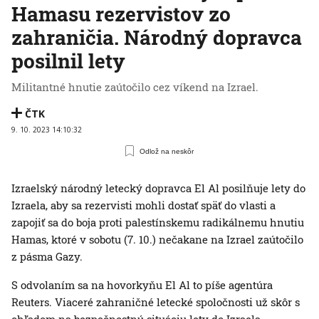
Hamasu rezervistov zo
zahraničia. Národný dopravca
posilnil lety
Militantné hnutie zaútočilo cez víkend na Izrael.
ČTK
9. 10. 2023 14:10:32
Odlož na neskôr
Izraelský národný letecký dopravca El Al posilňuje lety do
Izraela, aby sa rezervisti mohli dostať späť do vlasti a
zapojiť sa do boja proti palestínskemu radikálnemu hnutiu
Hamas, ktoré v sobotu (7. 10.) nečakane na Izrael zaútočilo
z pásma Gazy.
S odvolaním sa na hovorkyňu El Al to píše agentúra
Reuters. Viaceré zahraničné letecké spoločnosti už skôr s