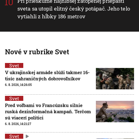
Pri prieskume najhlbšej zatopenej priepasti
sveta sa utopil elitný český potápač. Jeho telo
vytiahli z hĺbky 186 metrov
Nové v rubrike Svet
Svet
V ukrajinskej armáde slúži takmer 16-
tisíc zahraničných dobrovoľníkov
6. 8. 2026, 14:26:05
Svet
Pred voľbami vo Francúzsku silnie
ruská dezinformačná kampaň. Terčom
sú viacerí politici
6. 8. 2026, 14:21:27
Svet