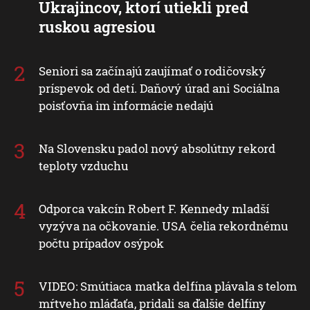
Ukrajincov, ktorí utiekli pred
ruskou agresiou
Seniori sa začínajú zaujímať o rodičovský
príspevok od detí. Daňový úrad ani Sociálna
poisťovňa im informácie nedajú
Na Slovensku padol nový absolútny rekord
teploty vzduchu
Odporca vakcín Robert F. Kennedy mladší
vyzýva na očkovanie. USA čelia rekordnému
počtu prípadov osýpok
VIDEO: Smútiaca matka delfína plávala s telom
mŕtveho mláďaťa, pridali sa ďalšie delfíny