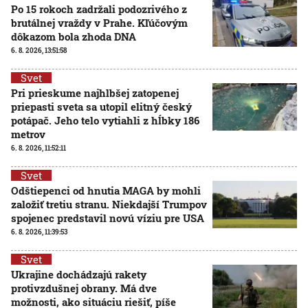
Po 15 rokoch zadržali podozrivého z
brutálnej vraždy v Prahe. Kľúčovým
dôkazom bola zhoda DNA
6. 8. 2026, 13:51:58
Svet
Pri prieskume najhlbšej zatopenej
priepasti sveta sa utopil elitný český
potápač. Jeho telo vytiahli z hĺbky 186
metrov
6. 8. 2026, 11:52:11
Svet
Odštiepenci od hnutia MAGA by mohli
založiť tretiu stranu. Niekdajší Trumpov
spojenec predstavil novú víziu pre USA
6. 8. 2026, 11:39:53
Svet
Ukrajine dochádzajú rakety
protivzdušnej obrany. Má dve
možnosti, ako situáciu riešiť, píše