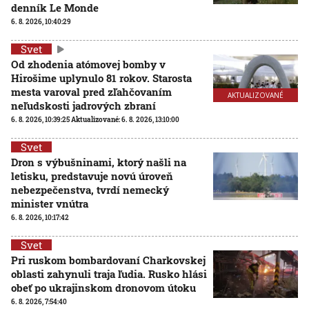
denník Le Monde
6. 8. 2026, 10:40:29
Svet
Od zhodenia atómovej bomby v
Hirošime uplynulo 81 rokov. Starosta
mesta varoval pred zľahčovaním
AKTUALIZOVANÉ
neľudskosti jadrových zbraní
6. 8. 2026, 10:39:25
Aktualizované:
6. 8. 2026, 13:10:00
Svet
Dron s výbušninami, ktorý našli na
letisku, predstavuje novú úroveň
nebezpečenstva, tvrdí nemecký
minister vnútra
6. 8. 2026, 10:17:42
Svet
Pri ruskom bombardovaní Charkovskej
oblasti zahynuli traja ľudia. Rusko hlási
obeť po ukrajinskom dronovom útoku
6. 8. 2026, 7:54:40