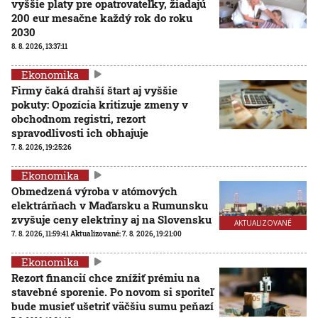
vyššie platy pre opatrovateľky, žiadajú
200 eur mesačne každý rok do roku
2030
8. 8. 2026, 13:37:11
Ekonomika
Firmy čaká drahší štart aj vyššie
pokuty: Opozícia kritizuje zmeny v
obchodnom registri, rezort
spravodlivosti ich obhajuje
7. 8. 2026, 19:25:26
Ekonomika
Obmedzená výroba v atómových
elektrárňach v Maďarsku a Rumunsku
zvyšuje ceny elektriny aj na Slovensku
AKTUALIZOVANÉ
7. 8. 2026, 11:59:41
Aktualizované:
7. 8. 2026, 19:21:00
Ekonomika
Rezort financií chce znížiť prémiu na
stavebné sporenie. Po novom si sporiteľ
bude musieť ušetriť väčšiu sumu peňazí