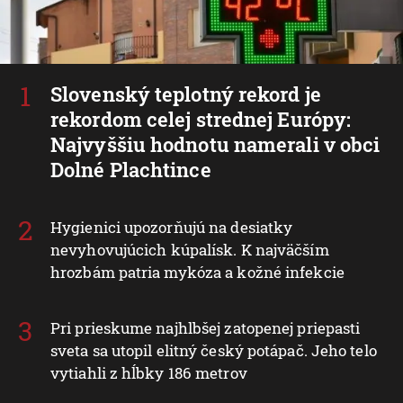
Slovenský teplotný rekord je
rekordom celej strednej Európy:
Najvyššiu hodnotu namerali v obci
Dolné Plachtince
Hygienici upozorňujú na desiatky
nevyhovujúcich kúpalísk. K najväčším
hrozbám patria mykóza a kožné infekcie
Pri prieskume najhlbšej zatopenej priepasti
sveta sa utopil elitný český potápač. Jeho telo
vytiahli z hĺbky 186 metrov