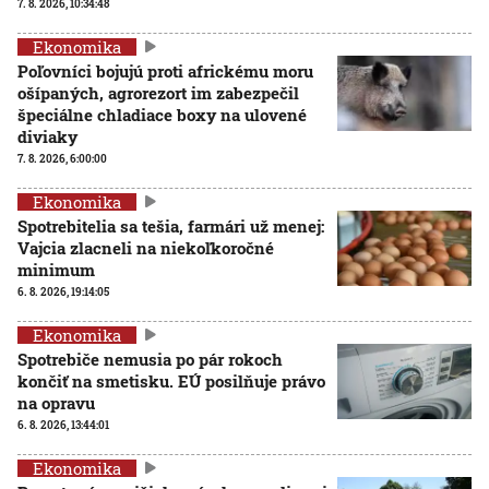
7. 8. 2026, 10:34:48
Ekonomika
Poľovníci bojujú proti africkému moru
ošípaných, agrorezort im zabezpečil
špeciálne chladiace boxy na ulovené
diviaky
7. 8. 2026, 6:00:00
Ekonomika
Spotrebitelia sa tešia, farmári už menej:
Vajcia zlacneli na niekoľkoročné
minimum
6. 8. 2026, 19:14:05
Ekonomika
Spotrebiče nemusia po pár rokoch
končiť na smetisku. EÚ posilňuje právo
na opravu
6. 8. 2026, 13:44:01
Ekonomika