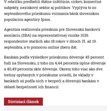
V rebríčku predbehli štátne inštitúcie, cirkev, komerčné
subjekty, neziskový sektor aj politikov. Vyplýva to zo
septembrového prieskumu vnímania bánk slovenskou
populáciou agentúry Ipsos.
Agentúra realizovala prieskum pre Slovenskú bankovú
asociáciu (SBA) na reprezentatívnej vzorke 1026
respondentov starších ako 18 rokov v dňoch 15. až 19.
septembra, a to pomocou online zberu dát.
Bankám podľa výsledkov prieskumu dôveruje 45 percent
ľudí na Slovensku, z toho im 4,44 percenta úplne dôveruje
a 40,49 percenta skôr dôveruje. Okrem toho viac ako dve
tretiny opýtaných v prieskume uviedli, že vklady v
bankách sú podľa nich v bezpečí a dôverujú bankám v
oblasti bezpečnosti ich financií.
Súvisiaci článok