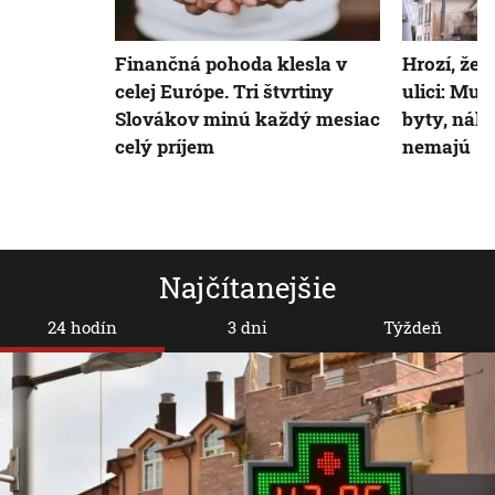
Finančná pohoda klesla v
Hrozí, že 
celej Európe. Tri štvrtiny
ulici: Mus
Slovákov minú každý mesiac
byty, náh
celý príjem
nemajú
Najčítanejšie
24 hodín
3 dni
Týždeň