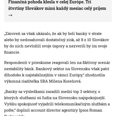
Finančná pohoda klesla v celej Európe. Tri
štvrtiny Slovákov minú každý mesiac celý príjem
„Zároveň sa však ukázalo, že ak by boli banky v strate
alebo by nedosahovali dostatočný zisk, až 8 z 10 Slovákov
by do nich nevložili svoje úspory a nezverili by im svoje
financie.
Respondenti v prieskume reagovali len na fiktívny scenár
nestability bánk. Bankový sektor na Slovensku však patrí
dlhodobo k najstabilnejším v rámci Európy,“ zhodnotila
výkonná riaditeľka SBA Milena Koreňová.
„Banky sa výsledkami zaradili medzi top 3 sektory, s
ktorých službami sú ľudia na Slovensku najspokojnejší.
Vyššiu spokojnosť vyjadrili telekomunikačným službám a
pošte,“ doplnil account director agentúry Ipsos Roman