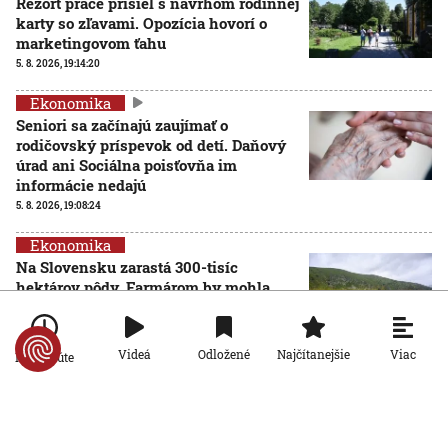
Rezort práce prišiel s návrhom rodinnej
karty so zľavami. Opozícia hovorí o
marketingovom ťahu
5. 8. 2026, 19:14:20
Ekonomika
Seniori sa začínajú zaujímať o
rodičovský príspevok od detí. Daňový
úrad ani Sociálna poisťovňa im
informácie nedajú
5. 8. 2026, 19:08:24
Ekonomika
Na Slovensku zarastá 300-tisíc
hektárov pôdy. Farmárom by mohla
pomôcť zvládnuť sucho či vrátiť do
krajiny zdroje pitnej vody
5. 8. 2026, 15:04:57
Viac
Videá
Odložené
Najčítanejšie
Po minúte
Ekonomika
Štyri z desiatich slovenských
domácností nemajú žiadnu finančnú