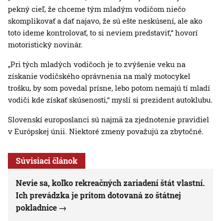
pekný cieľ, že chceme tým mladým vodičom niečo
skomplikovať a dať najavo, že sú ešte neskúsení, ale ako
toto ideme kontrolovať, to si neviem predstaviť,“ hovorí
motoristický novinár.
„Pri tých mladých vodičoch je to zvýšenie veku na
získanie vodičského oprávnenia na malý motocykel
trošku, by som povedal prísne, lebo potom nemajú tí mladí
vodiči kde získať skúsenosti,“ myslí si prezident autoklubu.
Slovenskí europoslanci sú najmä za zjednotenie pravidiel
v Európskej únii. Niektoré zmeny považujú za zbytočné.
Súvisiaci článok
Nevie sa, koľko rekreačných zariadení štát vlastní.
Ich prevádzka je pritom dotovaná zo štátnej
pokladnice