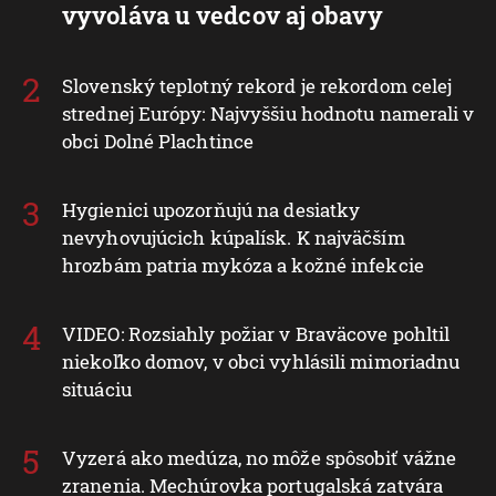
vyvoláva u vedcov aj obavy
Slovenský teplotný rekord je rekordom celej
strednej Európy: Najvyššiu hodnotu namerali v
obci Dolné Plachtince
Hygienici upozorňujú na desiatky
nevyhovujúcich kúpalísk. K najväčším
hrozbám patria mykóza a kožné infekcie
VIDEO: Rozsiahly požiar v Braväcove pohltil
niekoľko domov, v obci vyhlásili mimoriadnu
situáciu
Vyzerá ako medúza, no môže spôsobiť vážne
zranenia. Mechúrovka portugalská zatvára