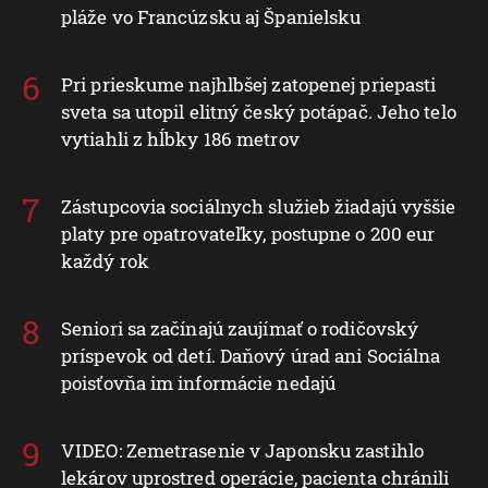
pláže vo Francúzsku aj Španielsku
Pri prieskume najhlbšej zatopenej priepasti
sveta sa utopil elitný český potápač. Jeho telo
vytiahli z hĺbky 186 metrov
Zástupcovia sociálnych služieb žiadajú vyššie
platy pre opatrovateľky, postupne o 200 eur
každý rok
Seniori sa začínajú zaujímať o rodičovský
príspevok od detí. Daňový úrad ani Sociálna
poisťovňa im informácie nedajú
VIDEO: Zemetrasenie v Japonsku zastihlo
lekárov uprostred operácie, pacienta chránili