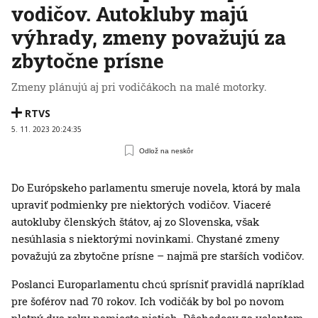
vodičov. Autokluby majú
výhrady, zmeny považujú za
zbytočne prísne
Zmeny plánujú aj pri vodičákoch na malé motorky.
RTVS
5. 11. 2023 20:24:35
Odlož na neskôr
Do Európskeho parlamentu smeruje novela, ktorá by mala
upraviť podmienky pre niektorých vodičov. Viaceré
autokluby členských štátov, aj zo Slovenska, však
nesúhlasia s niektorými novinkami. Chystané zmeny
považujú za zbytočne prísne – najmä pre starších vodičov.
Poslanci Europarlamentu chcú sprísniť pravidlá napríklad
pre šoférov nad 70 rokov. Ich vodičák by bol po novom