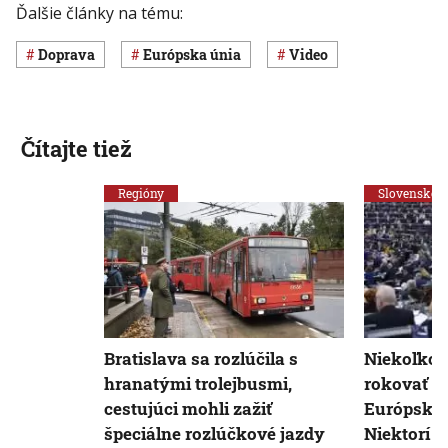
Ďalšie články na tému:
Doprava
Európska únia
Video
Čítajte tiež
Regióny
Slovensko
Bratislava sa rozlúčila s
Niekoľko 
hranatými trolejbusmi,
rokovať o
cestujúci mohli zažiť
Európskeh
špeciálne rozlúčkové jazdy
Niektorí 