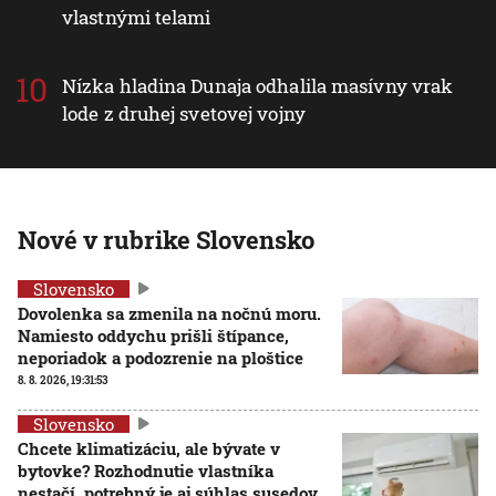
vlastnými telami
Nízka hladina Dunaja odhalila masívny vrak
lode z druhej svetovej vojny
Nové v rubrike Slovensko
Slovensko
Dovolenka sa zmenila na nočnú moru.
Namiesto oddychu prišli štípance,
neporiadok a podozrenie na ploštice
8. 8. 2026, 19:31:53
Slovensko
Chcete klimatizáciu, ale bývate v
bytovke? Rozhodnutie vlastníka
nestačí, potrebný je aj súhlas susedov