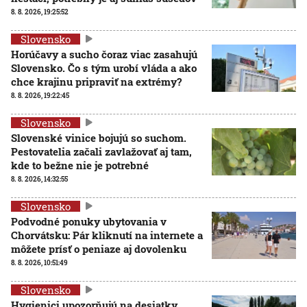
8. 8. 2026, 19:25:52
Slovensko
Horúčavy a sucho čoraz viac zasahujú
Slovensko. Čo s tým urobí vláda a ako
chce krajinu pripraviť na extrémy?
8. 8. 2026, 19:22:45
Slovensko
Slovenské vinice bojujú so suchom.
Pestovatelia začali zavlažovať aj tam,
kde to bežne nie je potrebné
8. 8. 2026, 14:32:55
Slovensko
Podvodné ponuky ubytovania v
Chorvátsku: Pár kliknutí na internete a
môžete prísť o peniaze aj dovolenku
8. 8. 2026, 10:51:49
Slovensko
Hygienici upozorňujú na desiatky