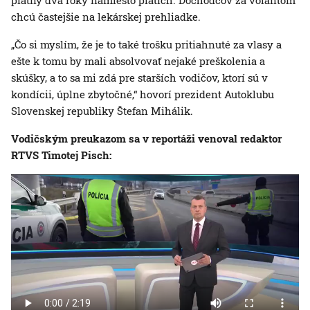
platný dva roky namiesto piatich. Dôchodcov za volantom
chcú častejšie na lekárskej prehliadke.
„Čo si myslím, že je to také trošku pritiahnuté za vlasy a
ešte k tomu by mali absolvovať nejaké preškolenia a
skúšky, a to sa mi zdá pre starších vodičov, ktorí sú v
kondícii, úplne zbytočné,“ hovorí prezident Autoklubu
Slovenskej republiky Štefan Mihálik.
Vodičským preukazom sa v reportáži venoval redaktor
RTVS Timotej Pisch: