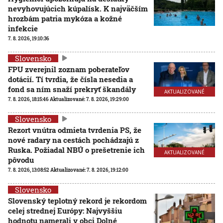
nevyhovujúcich kúpalísk. K najväčším
hrozbám patria mykóza a kožné
infekcie
7. 8. 2026, 19:10:36
Slovensko
FPU zverejnil zoznam poberateľov
dotácií. Tí tvrdia, že čísla nesedia a
fond sa ním snaží prekryť škandály
AKTUALIZOVANÉ
7. 8. 2026, 18:15:46
Aktualizované:
7. 8. 2026, 19:29:00
Slovensko
Rezort vnútra odmieta tvrdenia PS, že
nové radary na cestách pochádzajú z
Ruska. Požiadal NBÚ o prešetrenie ich
AKTUALIZOVANÉ
pôvodu
7. 8. 2026, 13:08:52
Aktualizované:
7. 8. 2026, 19:12:00
Slovensko
Slovenský teplotný rekord je rekordom
celej strednej Európy: Najvyššiu
hodnotu namerali v obci Dolné