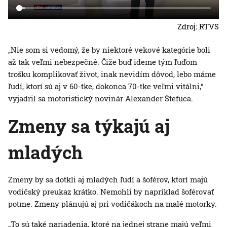
Zdroj: RTVS
„Nie som si vedomý, že by niektoré vekové kategórie boli
až tak veľmi nebezpečné. Čiže buď ideme tým ľuďom
trošku komplikovať život, inak nevidím dôvod, lebo máme
ľudí, ktorí sú aj v 60-tke, dokonca 70-tke veľmi vitálni,“
vyjadril sa motoristický novinár Alexander Štefuca.
Zmeny sa týkajú aj
mladých
Zmeny by sa dotkli aj mladých ľudí a šoférov, ktorí majú
vodičský preukaz krátko. Nemohli by napríklad šoférovať
potme. Zmeny plánujú aj pri vodičákoch na malé motorky.
„To sú také nariadenia, ktoré na jednej strane majú veľmi