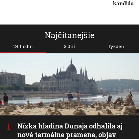
kandidova
Najčítanejšie
24 hodín
3 dni
Týždeň
Nízka hladina Dunaja odhalila aj
nové termálne pramene, objav