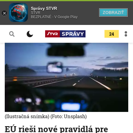
Správy STVR
ZOBRAZIŤ
STVR
BEZPLATNÉ - V Google Play
24
(Ilustračná snímka)
(Foto: Unsplash)
EÚ rieši nové pravidlá pre