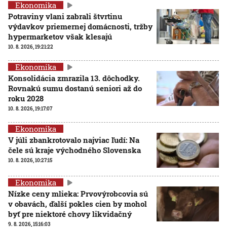
Ekonomika
Potraviny vlani zabrali štvrtinu
výdavkov priemernej domácnosti, tržby
hypermarketov však klesajú
10. 8. 2026, 19:21:22
Ekonomika
Konsolidácia zmrazila 13. dôchodky.
Rovnakú sumu dostanú seniori až do
roku 2028
10. 8. 2026, 19:17:07
Ekonomika
V júli zbankrotovalo najviac ľudí: Na
čele sú kraje východného Slovenska
10. 8. 2026, 10:27:15
Ekonomika
Nízke ceny mlieka: Prvovýrobcovia sú
v obavách, ďalší pokles cien by mohol
byť pre niektoré chovy likvidačný
9. 8. 2026, 15:16:03