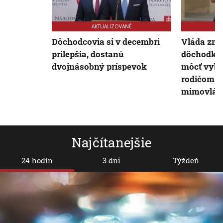
AKTUALIZOVANÉ
Dôchodcovia si v decembri
Vláda zme
prilepšia, dostanú
dôchodky:
dvojnásobný príspevok
môcť vybra
rodičom, 
mimovlá
Najčítanejšie
24 hodín
3 dni
Týždeň