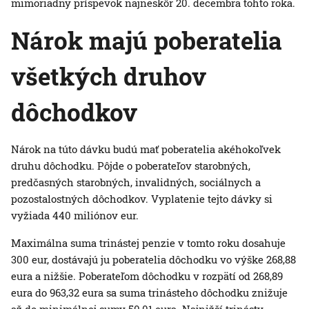
mimoriadny príspevok najneskôr 20. decembra tohto roka.
Nárok majú poberatelia
všetkých druhov
dôchodkov
Nárok na túto dávku budú mať poberatelia akéhokoľvek
druhu dôchodku. Pôjde o poberateľov starobných,
predčasných starobných, invalidných, sociálnych a
pozostalostných dôchodkov. Vyplatenie tejto dávky si
vyžiada 440 miliónov eur.
Maximálna suma trinástej penzie v tomto roku dosahuje
300 eur, dostávajú ju poberatelia dôchodku vo výške 268,88
eura a nižšie. Poberateľom dôchodku v rozpätí od 268,89
eura do 963,32 eura sa suma trinásteho dôchodku znižuje
až do minimálnej sumy 50,01 eura. Najnižší trinásty