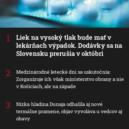
Liek na vysoký tlak bude mať v
lekárňach výpadok. Dodávky sa na
Slovensku prerušia v októbri
Medzinárodné letecké dni sa uskutočnia:
Zorganizuje ich však ministerstvo obrany a nie
v Košiciach, ale na západe
Nízka hladina Dunaja odhalila aj nové
termálne pramene, objav vyvoláva u vedcov aj
obavy