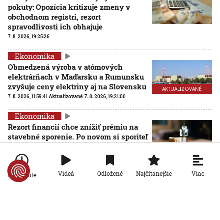
pokuty: Opozícia kritizuje zmeny v
obchodnom registri, rezort
spravodlivosti ich obhajuje
7. 8. 2026, 19:25:26
Ekonomika
Obmedzená výroba v atómových
elektrárňach v Maďarsku a Rumunsku
zvyšuje ceny elektriny aj na Slovensku
AKTUALIZOVANÉ
7. 8. 2026, 11:59:41
Aktualizované:
7. 8. 2026, 19:21:00
Ekonomika
Rezort financií chce znížiť prémiu na
stavebné sporenie. Po novom si sporiteľ
bude musieť ušetriť väčšiu sumu peňazí
7. 8. 2026, 10:34:48
Viac
Videá
Odložené
Najčítanejšie
Po minúte
Ekonomika
Poľovníci bojujú proti africkému moru ošípaných,
agrorezort im zabezpečil špeciálne chladiace boxy na
ulovené diviaky