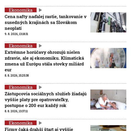
Ekonomika
Cena nafty naďalej rastie, tankovanie v
susedných krajinách sa Slovákom
neoplatí
9. 8. 2026, 13:18:31
Ekonomika
Extrémne horúčavy ohrozujú nielen
zdravie, ale aj ekonomiku. Klimatická
zmena už Európu stála stovky miliárd
eur
8. 8. 2026, 15:25:38
Ekonomika
Zástupcovia sociálnych služieb žiadajú
vyššie platy pre opatrovateľky,
postupne o 200 eur každý rok
8. 8. 2026, 13:37:11
Ekonomika
Firmy čaká drahší štart aj vyššie