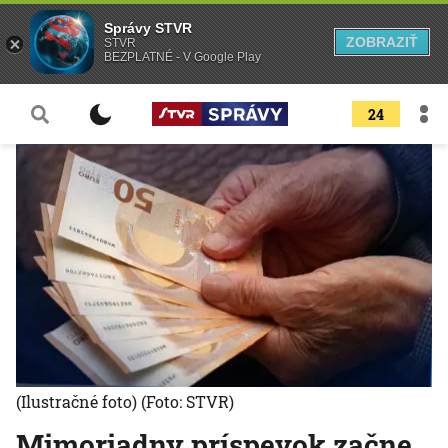
Správy STVR
ZOBRAZIŤ
STVR
BEZPLATNÉ - V Google Play
24
(Ilustračné foto)
(Foto: STVR)
Mimoriadny príspevok začne