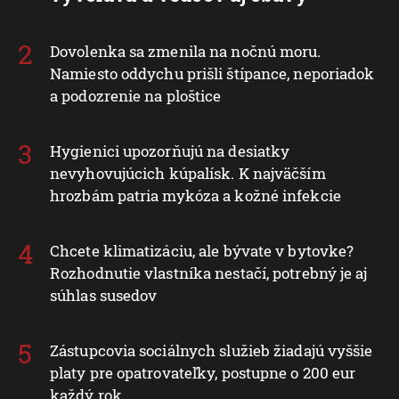
Dovolenka sa zmenila na nočnú moru.
Namiesto oddychu prišli štípance, neporiadok
a podozrenie na ploštice
Hygienici upozorňujú na desiatky
nevyhovujúcich kúpalísk. K najväčším
hrozbám patria mykóza a kožné infekcie
Chcete klimatizáciu, ale bývate v bytovke?
Rozhodnutie vlastníka nestačí, potrebný je aj
súhlas susedov
Zástupcovia sociálnych služieb žiadajú vyššie
platy pre opatrovateľky, postupne o 200 eur
každý rok