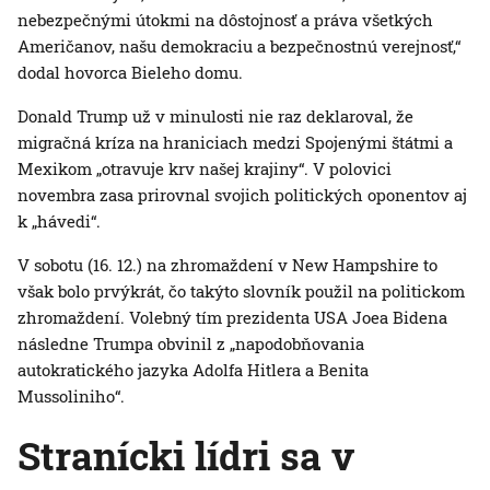
nebezpečnými útokmi na dôstojnosť a práva všetkých
Američanov, našu demokraciu a bezpečnostnú verejnosť,“
dodal hovorca Bieleho domu.
Donald Trump už v minulosti nie raz deklaroval, že
migračná kríza na hraniciach medzi Spojenými štátmi a
Mexikom „otravuje krv našej krajiny“. V polovici
novembra zasa prirovnal svojich politických oponentov aj
k „hávedi“.
V sobotu (16. 12.) na zhromaždení v New Hampshire to
však bolo prvýkrát, čo takýto slovník použil na politickom
zhromaždení. Volebný tím prezidenta USA Joea Bidena
následne Trumpa obvinil z „napodobňovania
autokratického jazyka Adolfa Hitlera a Benita
Mussoliniho“.
Stranícki lídri sa v