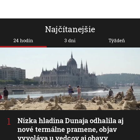
Najčítanejšie
24 hodín
3 dni
Týždeň
Nízka hladina Dunaja odhalila aj
nové termálne pramene, objav
vyvoláva u vedcov aj obavy