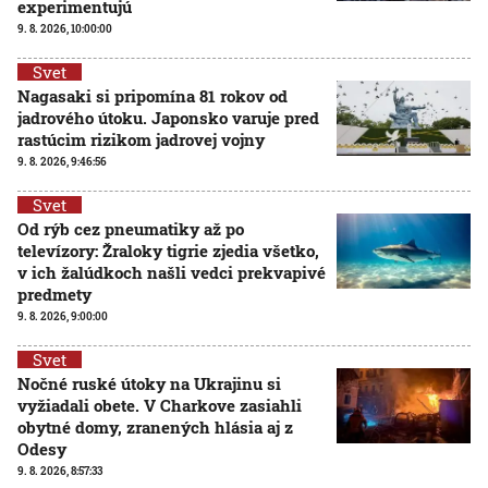
experimentujú
9. 8. 2026, 10:00:00
Svet
Nagasaki si pripomína 81 rokov od
jadrového útoku. Japonsko varuje pred
rastúcim rizikom jadrovej vojny
9. 8. 2026, 9:46:56
Svet
Od rýb cez pneumatiky až po
televízory: Žraloky tigrie zjedia všetko,
v ich žalúdkoch našli vedci prekvapivé
predmety
9. 8. 2026, 9:00:00
Svet
Nočné ruské útoky na Ukrajinu si
vyžiadali obete. V Charkove zasiahli
obytné domy, zranených hlásia aj z
Odesy
9. 8. 2026, 8:57:33