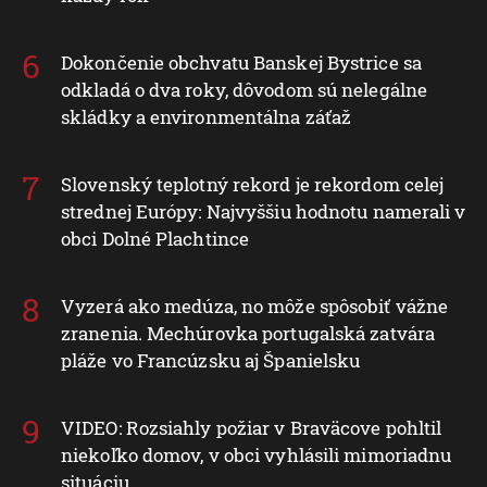
Dokončenie obchvatu Banskej Bystrice sa
odkladá o dva roky, dôvodom sú nelegálne
skládky a environmentálna záťaž
Slovenský teplotný rekord je rekordom celej
strednej Európy: Najvyššiu hodnotu namerali v
obci Dolné Plachtince
Vyzerá ako medúza, no môže spôsobiť vážne
zranenia. Mechúrovka portugalská zatvára
pláže vo Francúzsku aj Španielsku
VIDEO: Rozsiahly požiar v Braväcove pohltil
niekoľko domov, v obci vyhlásili mimoriadnu
situáciu