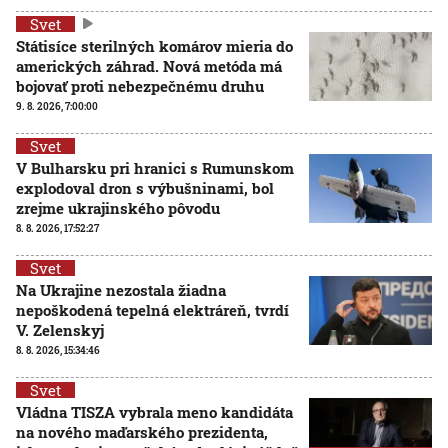
Svet
Státisíce sterilných komárov mieria do
amerických záhrad. Nová metóda má
bojovať proti nebezpečnému druhu
9. 8. 2026, 7:00:00
Svet
V Bulharsku pri hranici s Rumunskom
explodoval dron s výbušninami, bol
zrejme ukrajinského pôvodu
8. 8. 2026, 17:52:27
Svet
Na Ukrajine nezostala žiadna
nepoškodená tepelná elektráreň, tvrdí
V. Zelenskyj
8. 8. 2026, 15:34:46
Svet
Vládna TISZA vybrala meno kandidáta
na nového maďarského prezidenta,