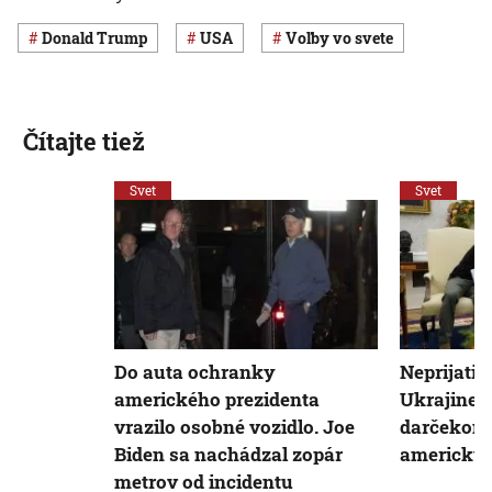
Donald Trump
USA
voľby vo svete
Čítajte tiež
Svet
Svet
Do auta ochranky
Neprijatie
amerického prezidenta
Ukrajine 
vrazilo osobné vozidlo. Joe
darčekom“
Biden sa nachádzal zopár
americký 
metrov od incidentu