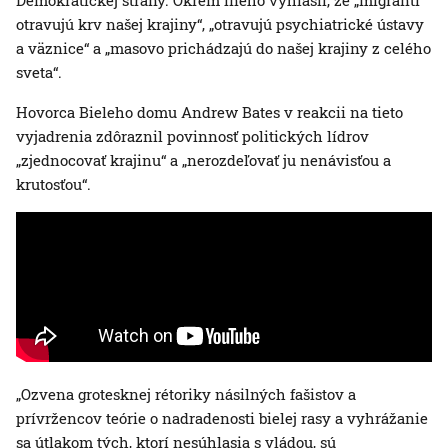
Demokratickej strany. Okrem iného vyhlásil, že „migranti
otravujú krv našej krajiny“, „otravujú psychiatrické ústavy
a väznice“ a „masovo prichádzajú do našej krajiny z celého
sveta“.
Hovorca Bieleho domu Andrew Bates v reakcii na tieto
vyjadrenia zdôraznil povinnosť politických lídrov
„zjednocovať krajinu“ a „nerozdeľovať ju nenávisťou a
krutosťou“.
„Ozvena grotesknej rétoriky násilných fašistov a
prívržencov teórie o nadradenosti bielej rasy a vyhrážanie
sa útlakom tých, ktorí nesúhlasia s vládou, sú