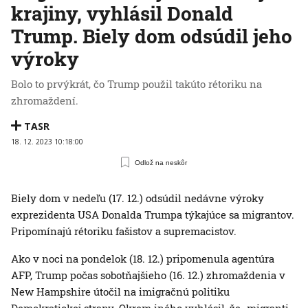
krajiny, vyhlásil Donald
Trump. Biely dom odsúdil jeho
výroky
Bolo to prvýkrát, čo Trump použil takúto rétoriku na
zhromaždení.
TASR
18. 12. 2023 10:18:00
Odlož na neskôr
Biely dom v nedeľu (17. 12.) odsúdil nedávne výroky
exprezidenta USA Donalda Trumpa týkajúce sa migrantov.
Pripomínajú rétoriku fašistov a supremacistov.
Ako v noci na pondelok (18. 12.) pripomenula agentúra
AFP, Trump počas sobotňajšieho (16. 12.) zhromaždenia v
New Hampshire útočil na imigračnú politiku