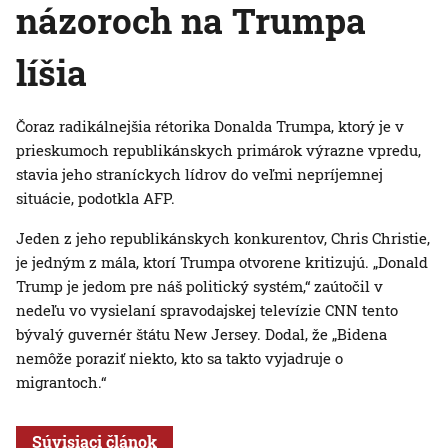
názoroch na Trumpa
líšia
Čoraz radikálnejšia rétorika Donalda Trumpa, ktorý je v
prieskumoch republikánskych primárok výrazne vpredu,
stavia jeho straníckych lídrov do veľmi nepríjemnej
situácie, podotkla AFP.
Jeden z jeho republikánskych konkurentov, Chris Christie,
je jedným z mála, ktorí Trumpa otvorene kritizujú. „Donald
Trump je jedom pre náš politický systém,“ zaútočil v
nedeľu vo vysielaní spravodajskej televízie CNN tento
bývalý guvernér štátu New Jersey. Dodal, že „Bidena
nemôže poraziť niekto, kto sa takto vyjadruje o
migrantoch.“
Súvisiaci článok