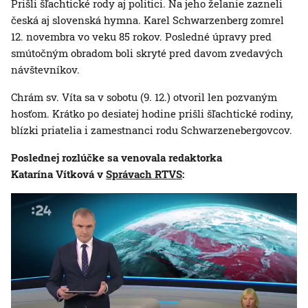
Prišli šľachtické rody aj politici. Na jeho želanie zazneli
česká aj slovenská hymna. Karel Schwarzenberg zomrel
12. novembra vo veku 85 rokov. Posledné úpravy pred
smútočným obradom boli skryté pred davom zvedavých
návštevníkov.
Chrám sv. Víta sa v sobotu (9. 12.) otvoril len pozvaným
hosťom. Krátko po desiatej hodine prišli šľachtické rodiny,
blízki priatelia i zamestnanci rodu Schwarzenebergovcov.
Poslednej rozlúčke sa venovala redaktorka
Katarína Vítková v
Správach RTVS
: