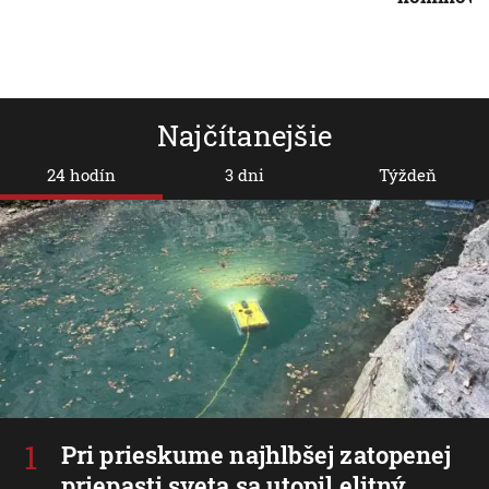
Najčítanejšie
24 hodín
3 dni
Týždeň
Pri prieskume najhlbšej zatopenej
priepasti sveta sa utopil elitný