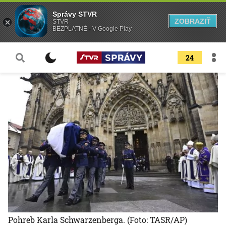
Správy STVR
ZOBRAZIŤ
STVR
BEZPLATNÉ - V Google Play
24
Pohreb Karla Schwarzenberga.
(Foto: TASR/AP)