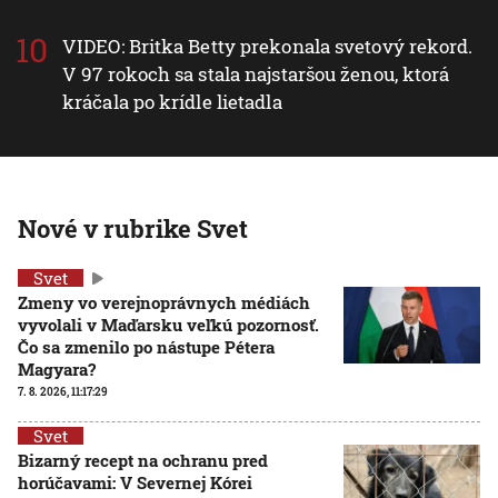
VIDEO: Britka Betty prekonala svetový rekord.
V 97 rokoch sa stala najstaršou ženou, ktorá
kráčala po krídle lietadla
Nové v rubrike Svet
Svet
Zmeny vo verejnoprávnych médiách
vyvolali v Maďarsku veľkú pozornosť.
Čo sa zmenilo po nástupe Pétera
Magyara?
7. 8. 2026, 11:17:29
Svet
Bizarný recept na ochranu pred
horúčavami: V Severnej Kórei