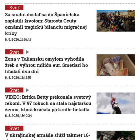
Svet
Za snahu dostať sa do Španielska
zaplatili životom: Starosta Ceuty
oznámil tragickú bilanciu migračnej
krízy
6. 8. 2026, 16:16:47
Svet
Žena v Taliansku omylom vyhodila
žreb s výhrou milión eur. Smetiari ho
hľadali dva dni
6. 8. 2026, 15:49:55
Svet
VIDEO: Britka Betty prekonala svetový
rekord. V 97 rokoch sa stala najstaršou
ženou, ktorá kráčala po krídle lietadla
6. 8. 2026, 15:40:24
Svet
V ukrajinskej armáde slúži takmer 16-