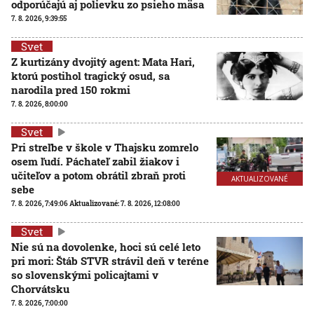
odporúčajú aj polievku zo psieho mäsa
7. 8. 2026, 9:39:55
Svet
Z kurtizány dvojitý agent: Mata Hari,
ktorú postihol tragický osud, sa
narodila pred 150 rokmi
7. 8. 2026, 8:00:00
Svet
Pri streľbe v škole v Thajsku zomrelo
osem ľudí. Páchateľ zabil žiakov i
učiteľov a potom obrátil zbraň proti
AKTUALIZOVANÉ
sebe
7. 8. 2026, 7:49:06
Aktualizované:
7. 8. 2026, 12:08:00
Svet
Nie sú na dovolenke, hoci sú celé leto
pri mori: Štáb STVR strávil deň v teréne
so slovenskými policajtami v
Chorvátsku
7. 8. 2026, 7:00:00