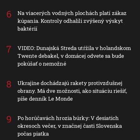
Na viacerých vodných plochách platí zákaz
kúpania. Kontroly odhalili zvýšený výskyt
baktérií
VIDEO: Dunajská Streda utŕžila v holandskom
Twente debakel, v domácej odvete sa bude
pokúšať o nemožné
Ukrajine dochádzajú rakety protivzdušnej
obrany. Má dve možnosti, ako situáciu riešiť,
píše denník Le Monde
Po horúčavách hrozia búrky: V desiatich
okresoch večer, v značnej časti Slovenska
počas piatka