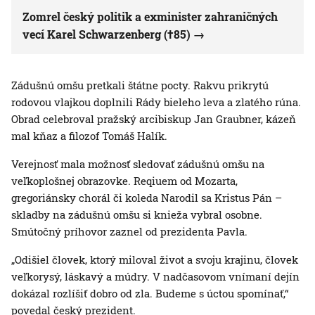
Zomrel český politik a exminister zahraničných
vecí Karel Schwarzenberg (†85)
Zádušnú omšu pretkali štátne pocty. Rakvu prikrytú
rodovou vlajkou doplnili Rády bieleho leva a zlatého rúna.
Obrad celebroval pražský arcibiskup Jan Graubner, kázeň
mal kňaz a filozof Tomáš Halík.
Verejnosť mala možnosť sledovať zádušnú omšu na
veľkoplošnej obrazovke. Reqiuem od Mozarta,
gregoriánsky chorál či koleda Narodil sa Kristus Pán –
skladby na zádušnú omšu si knieža vybral osobne.
Smútočný príhovor zaznel od prezidenta Pavla.
„Odišiel človek, ktorý miloval život a svoju krajinu, človek
veľkorysý, láskavý a múdry. V nadčasovom vnímaní dejín
dokázal rozlíšiť dobro od zla. Budeme s úctou spomínať,“
povedal český prezident.