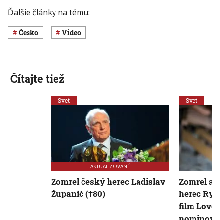
Ďalšie články na tému:
Česko
Video
Čítajte tiež
Svet
Svet
AKTUALIZOVANÉ
Zomrel český herec Ladislav
Zomrel am
Županič (†80)
herec Ryan
film Love 
nominova