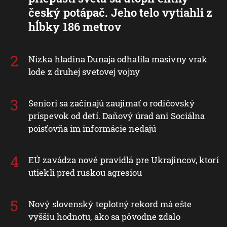
český potápač. Jeho telo vytiahli z
hĺbky 186 metrov
Nízka hladina Dunaja odhalila masívny vrak
lode z druhej svetovej vojny
Seniori sa začínajú zaujímať o rodičovský
príspevok od detí. Daňový úrad ani Sociálna
poisťovňa im informácie nedajú
EÚ zavádza nové pravidlá pre Ukrajincov, ktorí
utiekli pred ruskou agresiou
Nový slovenský teplotný rekord má ešte
vyššiu hodnotu, ako sa pôvodne zdalo