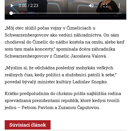
„Môj otec slúžil počas vojny v Čimeliciach u
Schwarzenbergovcov ako vedúci záhradníctva. On sám
chodieval do Čimelíc do nášho kostola na omšu, alebo keď
som tam mala koncerty,“ spomínala dcéra záhradníka
Schwarzenbergovcov z Čimelíc Jaroslava Valová.
„Myslím si, že odchádza posledný mohykán veľkých
reálnych čias, kedy politici a služobníci patrili k sebe,“
povedal bývalý minister kultúry Ladislav Snopko.
Krátko predpoludním do chrámu prišla najbližšia rodina
sprevádzaná prezidentami republík, ktoré kedysi tvorili
jednu – Petrom Pavlom a Zuzanou Čaputovou.
Súvisiaci článok