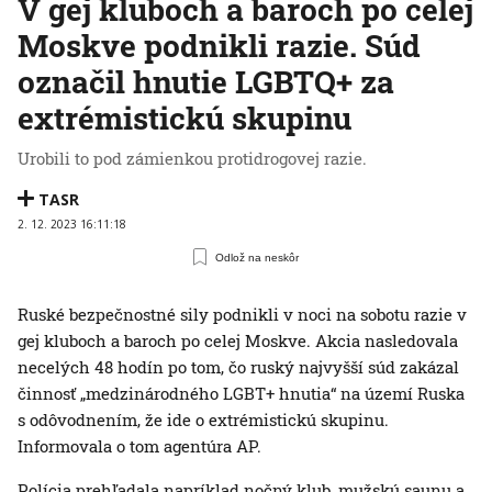
V gej kluboch a baroch po celej
Moskve podnikli razie. Súd
označil hnutie LGBTQ+ za
extrémistickú skupinu
Urobili to pod zámienkou protidrogovej razie.
TASR
2. 12. 2023 16:11:18
Odlož na neskôr
Ruské bezpečnostné sily podnikli v noci na sobotu razie v
gej kluboch a baroch po celej Moskve. Akcia nasledovala
necelých 48 hodín po tom, čo ruský najvyšší súd zakázal
činnosť „medzinárodného LGBT+ hnutia“ na území Ruska
s odôvodnením, že ide o extrémistickú skupinu.
Informovala o tom agentúra AP.
Polícia prehľadala napríklad nočný klub, mužskú saunu a