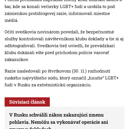
bar, kde sa konali večierky LGBT+ ľudí a urobila to pod
zámienkou protidrogovej razie, informovali miestne
médiá.
Očití svedkovia novinárom povedali, že bezpečnostné
služby kontrolovali návštevníkom klubu doklady a tie si aj
odfotografovali. Svedkovia tiež uviedli, že prevádzkari
klubu dokázali ešte pred príchodom polície varovať
zákazníkov.
Razie nasledovali po štvrtkovom (30. 11.) rozhodnutí
ruského najvyššieho súdu, ktorý označil „hnutie“ LGBT+
ľudí v Rusku za extrémistickú organizáciu.
Súvisiaci článok
V Rusku schválili zákon zakazujúci zmenu
pohlavia. Nemôžu sa vykonávať operácie ani