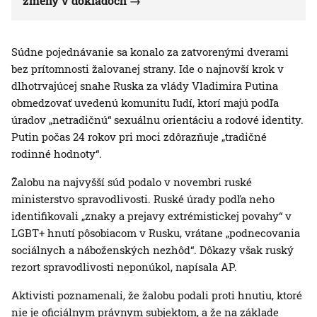
zmeny v dokladoch
Súdne pojednávanie sa konalo za zatvorenými dverami
bez prítomnosti žalovanej strany. Ide o najnovší krok v
dlhotrvajúcej snahe Ruska za vlády Vladimira Putina
obmedzovať uvedenú komunitu ľudí, ktorí majú podľa
úradov „netradičnú“ sexuálnu orientáciu a rodové identity.
Putin počas 24 rokov pri moci zdôrazňuje „tradičné
rodinné hodnoty“.
Žalobu na najvyšší súd podalo v novembri ruské
ministerstvo spravodlivosti. Ruské úrady podľa neho
identifikovali „znaky a prejavy extrémistickej povahy“ v
LGBT+ hnutí pôsobiacom v Rusku, vrátane „podnecovania
sociálnych a náboženských nezhôd“. Dôkazy však ruský
rezort spravodlivosti neponúkol, napísala AP.
Aktivisti poznamenali, že žalobu podali proti hnutiu, ktoré
nie je oficiálnym právnym subjektom, a že na základe