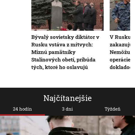
Bývalý sovietsky diktátor v
V Rusku s
Rusku vstáva z mŕtvych:
zakazujúc
Miznú pamätníky
Nemôžu s
Stalinových obetí, pribúda
operácie 
tých, ktoré ho oslavujú
dokladoc
Najčítanejšie
24 hodín
3 dni
Týždeň