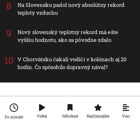
Na Slovensku padol nový absolútny rekord
teploty vzduchu
Nový slovenský teplotný rekord má ešte
vyššiu hodnotu, ako sa pôvodne zdalo
V Chorvátsku čakali vodiči v kolónach aj 20
hodín. Čo spôsobilo dopravný nával?
Nové v rubrike Svet
Viac
Svet
Videá
Odložené
Najčítanejšie
Po minúte
Za snahu dostať sa do Španielska
zaplatili životom: Starosta Ceuty
oznámil tragickú bilanciu migračnej