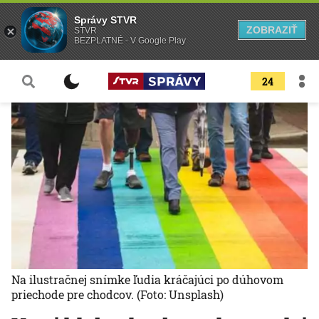
Správy STVR
ZOBRAZIŤ
STVR
BEZPLATNÉ - V Google Play
24
Na ilustračnej snímke ľudia kráčajúci po dúhovom
priechode pre chodcov.
(Foto: Unsplash)