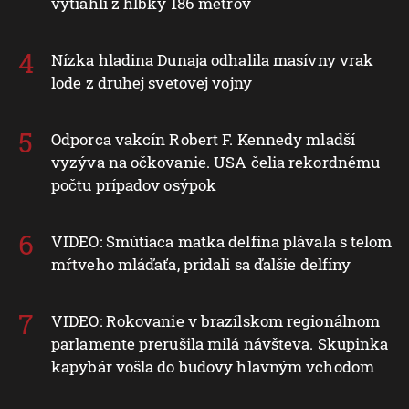
vytiahli z hĺbky 186 metrov
Nízka hladina Dunaja odhalila masívny vrak
lode z druhej svetovej vojny
Odporca vakcín Robert F. Kennedy mladší
vyzýva na očkovanie. USA čelia rekordnému
počtu prípadov osýpok
VIDEO: Smútiaca matka delfína plávala s telom
mŕtveho mláďaťa, pridali sa ďalšie delfíny
VIDEO: Rokovanie v brazílskom regionálnom
parlamente prerušila milá návšteva. Skupinka
kapybár vošla do budovy hlavným vchodom