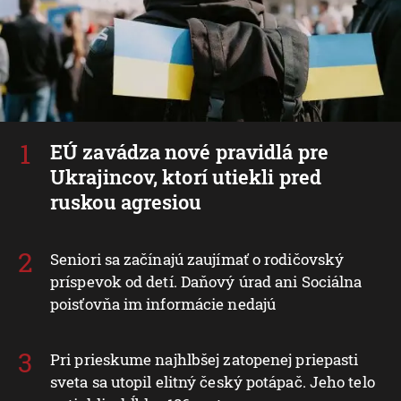
EÚ zavádza nové pravidlá pre
Ukrajincov, ktorí utiekli pred
ruskou agresiou
Seniori sa začínajú zaujímať o rodičovský
príspevok od detí. Daňový úrad ani Sociálna
poisťovňa im informácie nedajú
Pri prieskume najhlbšej zatopenej priepasti
sveta sa utopil elitný český potápač. Jeho telo