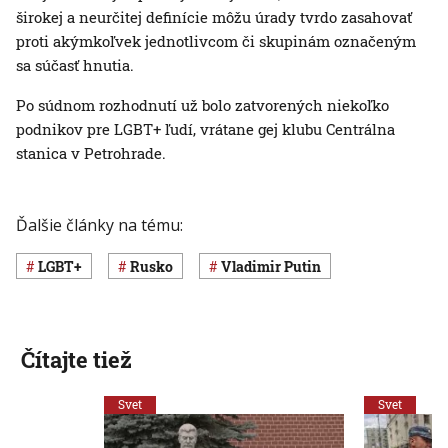
širokej a neurčitej definície môžu úrady tvrdo zasahovať
proti akýmkoľvek jednotlivcom či skupinám označeným
sa súčasť hnutia.
Po súdnom rozhodnutí už bolo zatvorených niekoľko
podnikov pre LGBT+ ľudí, vrátane gej klubu Centrálna
stanica v Petrohrade.
Ďalšie články na tému:
LGBT+
Rusko
Vladimir Putin
Čítajte tiež
Svet
Svet