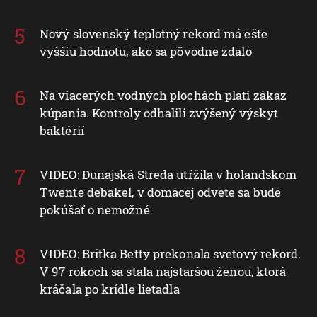
Nový slovenský teplotný rekord má ešte
vyššiu hodnotu, ako sa pôvodne zdalo
Na viacerých vodných plochách platí zákaz
kúpania. Kontroly odhalili zvýšený výskyt
baktérií
VIDEO: Dunajská Streda utŕžila v holandskom
Twente debakel, v domácej odvete sa bude
pokúšať o nemožné
VIDEO: Britka Betty prekonala svetový rekord.
V 97 rokoch sa stala najstaršou ženou, ktorá
kráčala po krídle lietadla