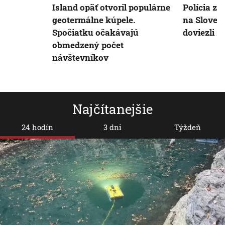
Island opäť otvoril populárne
Polícia za
geotermálne kúpele.
na Sloven
Spočiatku očakávajú
doviezli 
obmedzený počet
návštevníkov
Najčítanejšie
24 hodín
3 dni
Týždeň