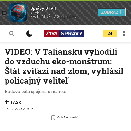
Správy STVR
ZOBRAZIŤ
STVR
BEZPLATNÉ - V Google Play
24
VIDEO: V Taliansku vyhodili
do vzduchu eko-monštrum:
Štát zvíťazí nad zlom, vyhlásil
policajný veliteľ
Budova bola spojená s mafiou.
TASR
17. 12. 2023 20:57:39
Odlož na neskôr