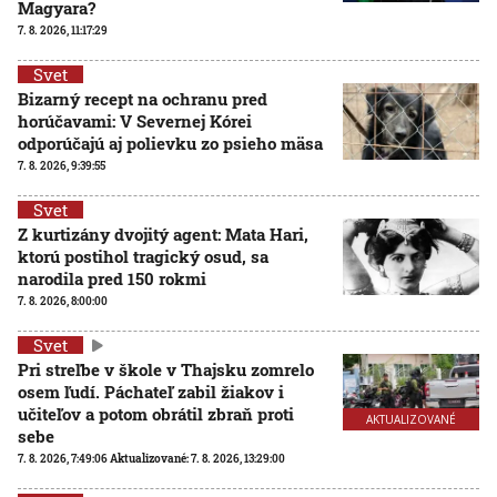
Magyara?
7. 8. 2026, 11:17:29
Svet
Bizarný recept na ochranu pred
horúčavami: V Severnej Kórei
odporúčajú aj polievku zo psieho mäsa
7. 8. 2026, 9:39:55
Svet
Z kurtizány dvojitý agent: Mata Hari,
ktorú postihol tragický osud, sa
narodila pred 150 rokmi
7. 8. 2026, 8:00:00
Svet
Pri streľbe v škole v Thajsku zomrelo
osem ľudí. Páchateľ zabil žiakov i
učiteľov a potom obrátil zbraň proti
AKTUALIZOVANÉ
sebe
7. 8. 2026, 7:49:06
Aktualizované:
7. 8. 2026, 13:29:00