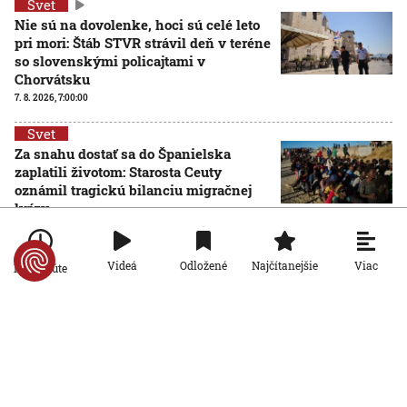
Svet
Nie sú na dovolenke, hoci sú celé leto
pri mori: Štáb STVR strávil deň v teréne
so slovenskými policajtami v
Chorvátsku
7. 8. 2026, 7:00:00
Svet
Za snahu dostať sa do Španielska
zaplatili životom: Starosta Ceuty
oznámil tragickú bilanciu migračnej
krízy
6. 8. 2026, 16:16:47
Svet
Viac
Videá
Odložené
Najčítanejšie
Po minúte
Žena v Taliansku omylom vyhodila
žreb s výhrou milión eur. Smetiari ho
hľadali dva dni
6. 8. 2026, 15:49:55
Svet
VIDEO: Britka Betty prekonala svetový