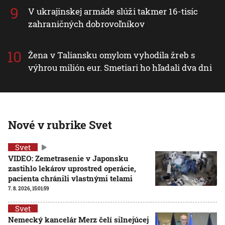
V ukrajinskej armáde slúži takmer 16-tisíc
zahraničných dobrovoľníkov
Žena v Taliansku omylom vyhodila žreb s
výhrou milión eur. Smetiari ho hľadali dva dni
Nové v rubrike Svet
Svet
VIDEO: Zemetrasenie v Japonsku
zastihlo lekárov uprostred operácie,
pacienta chránili vlastnými telami
7. 8. 2026, 15:01:59
Svet
Nemecký kancelár Merz čelí silnejúcej