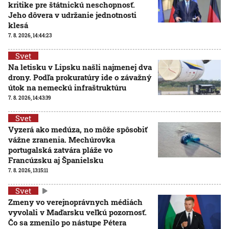
kritike pre štátnickú neschopnosť.
Jeho dôvera v udržanie jednotnosti
klesá
7. 8. 2026, 14:44:23
Svet
Na letisku v Lipsku našli najmenej dva
drony. Podľa prokuratúry ide o závažný
útok na nemeckú infraštruktúru
7. 8. 2026, 14:43:39
Svet
Vyzerá ako medúza, no môže spôsobiť
vážne zranenia. Mechúrovka
portugalská zatvára pláže vo
Francúzsku aj Španielsku
7. 8. 2026, 13:15:11
Svet
Zmeny vo verejnoprávnych médiách
vyvolali v Maďarsku veľkú pozornosť.
Čo sa zmenilo po nástupe Pétera