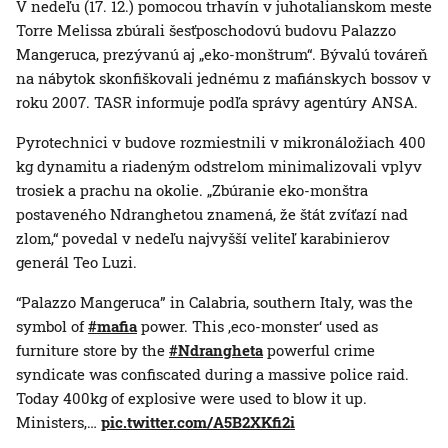
V nedeľu (17. 12.) pomocou trhavín v juhotalianskom meste
Torre Melissa zbúrali šesťposchodovú budovu Palazzo
Mangeruca, prezývanú aj „eko-monštrum“. Bývalú továreň
na nábytok skonfiškovali jednému z mafiánskych bossov v
roku 2007. TASR informuje podľa správy agentúry ANSA.
Pyrotechnici v budove rozmiestnili v mikronáložiach 400
kg dynamitu a riadeným odstrelom minimalizovali vplyv
trosiek a prachu na okolie. „Zbúranie eko-monštra
postaveného Ndranghetou znamená, že štát zvíťazí nad
zlom,“ povedal v nedeľu najvyšší veliteľ karabinierov
generál Teo Luzi.
“Palazzo Mangeruca” in Calabria, southern Italy, was the
symbol of
#mafia
power. This ‚eco-monster‘ used as
furniture store by the
#Ndrangheta
powerful crime
syndicate was confiscated during a massive police raid.
Today 400kg of explosive were used to blow it up.
Ministers,…
pic.twitter.com/A5B2XKfi2i