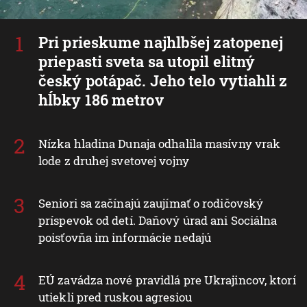
Pri prieskume najhlbšej zatopenej
priepasti sveta sa utopil elitný
český potápač. Jeho telo vytiahli z
hĺbky 186 metrov
Nízka hladina Dunaja odhalila masívny vrak
lode z druhej svetovej vojny
Seniori sa začínajú zaujímať o rodičovský
príspevok od detí. Daňový úrad ani Sociálna
poisťovňa im informácie nedajú
EÚ zavádza nové pravidlá pre Ukrajincov, ktorí
utiekli pred ruskou agresiou