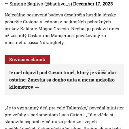
— Simone Baglivo (@baglivo_s)
December 17, 2023
Nelegálne postavená budova desaťročia hyzdila iónske
pobrežie Crotone v jednom z najkrajších pobrežných
úsekov Kalábrie Magna Graecia. Nechal ju postaviť dnes
už zosnulý Costantino Mangeruca, považovaný za
miestneho bossa Ndranghety.
Súvisiaci článok
Izrael objavil pod Gazou tunel, ktorý je väčší ako
ostatné: Zmestia sa doňho autá a meria niekoľko
kilometrov
„Je to významný deň pre celé Taliansko,“ povedal minister
pre vzťahy s parlamentom Luca Ciriani. „Táto vláda si
stanovila boj proti zločinu za jeden zo svojich
najdôležitejších ústredných záväzkov. Prvým aktom bolo