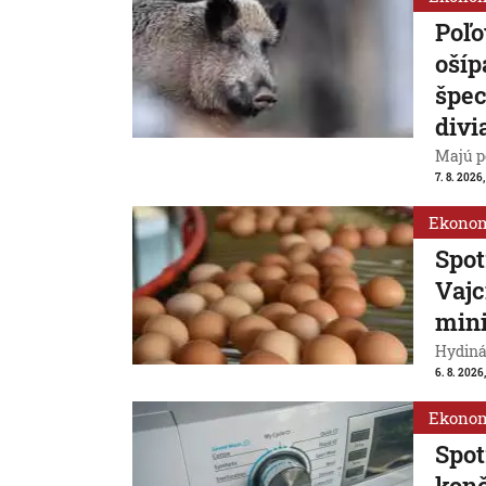
Poľo
ošíp
špec
divi
Majú p
7. 8. 2026
Ekono
Spot
Vajc
min
Hydiná
6. 8. 2026,
Ekono
Spot
konč