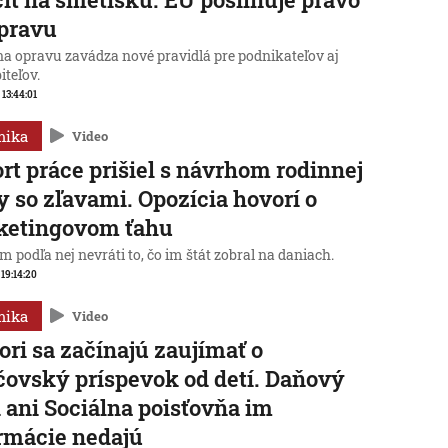
pravu
na opravu zavádza nové pravidlá pre podnikateľov aj
iteľov.
 13:44:01
mika
Video
rt práce prišiel s návrhom rodinnej
y so zľavami. Opozícia hovorí o
ketingovom ťahu
 podľa nej nevráti to, čo im štát zobral na daniach.
 19:14:20
mika
Video
ori sa začínajú zaujímať o
čovský príspevok od detí. Daňový
 ani Sociálna poisťovňa im
rmácie nedajú