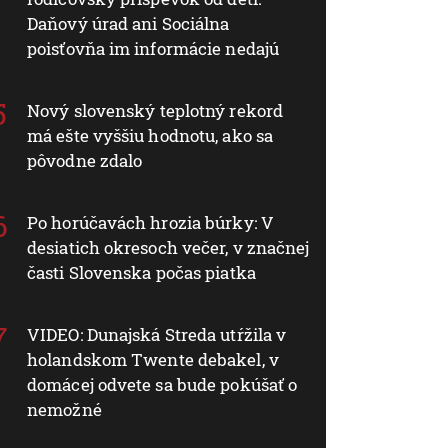
Daňový úrad ani Sociálna
poisťovňa im informácie nedajú
Nový slovenský teplotný rekord
má ešte vyššiu hodnotu, ako sa
pôvodne zdalo
Po horúčavách hrozia búrky: V
desiatich okresoch večer, v značnej
časti Slovenska počas piatka
VIDEO: Dunajská Streda utŕžila v
holandskom Twente debakel, v
domácej odvete sa bude pokúšať o
nemožné