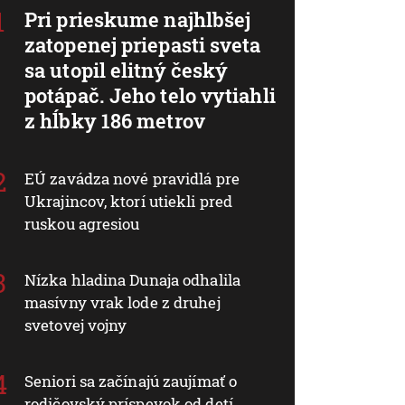
Pri prieskume najhlbšej
zatopenej priepasti sveta
sa utopil elitný český
potápač. Jeho telo vytiahli
z hĺbky 186 metrov
EÚ zavádza nové pravidlá pre
Ukrajincov, ktorí utiekli pred
ruskou agresiou
Nízka hladina Dunaja odhalila
masívny vrak lode z druhej
svetovej vojny
Seniori sa začínajú zaujímať o
rodičovský príspevok od detí.