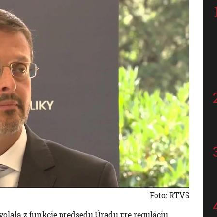
Foto: RTVS
volala z funkcie predsedu Úradu pre reguláciu