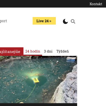
Kontakt
port
Live 24
24 hodín
3 dni
Týždeň
ajčítanejšie