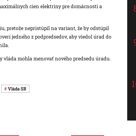
maximálnych cien elektriny pre domácnosti a
u, pretože nepristúpil na variant, že by odstúpil
poverí jedného z podpredsedov, aby viedol úrad do
ila.
í by vláda mohla menovať nového predsedu úradu.
vláda SR