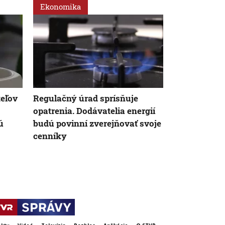
Ekonomika
Ekonomika
eľov
Regulačný úrad sprísňuje
Poľovníci bo
opatrenia. Dodávatelia energií
africkému m
ú
budú povinní zverejňovať svoje
agrorezort i
cenníky
špeciálne c
ulovené div