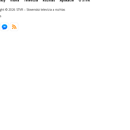
kty
Videá
Televízia
Rozhlas
Aplikácie
O STVR
ght © 2026 STVR – Slovenská televízia a rozhlas
s