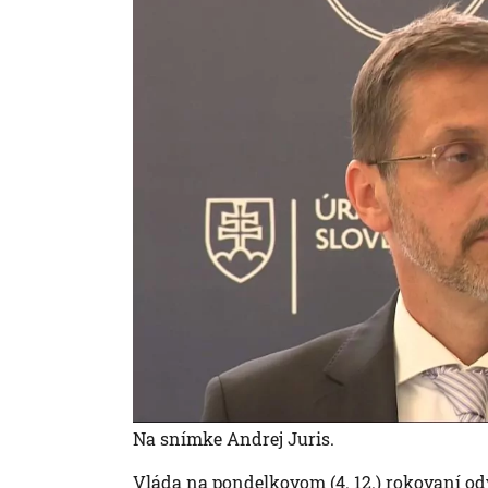
Na snímke Andrej Juris.
Vláda na pondelkovom (4. 12.) rokovaní od