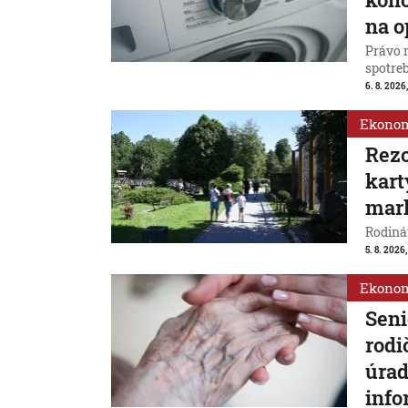
na o
Právo 
spotreb
6. 8. 2026,
Ekono
Rezo
kart
mar
Rodinám
5. 8. 2026,
Ekono
Seni
rodi
úrad
info