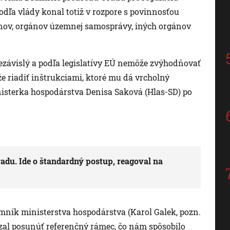
odľa vlády konal totiž v rozpore s povinnosťou
nov, orgánov územnej samosprávy, iných orgánov
nezávislý a podľa legislatívy EÚ nemôže zvýhodňovať
e riadiť inštrukciami, ktoré mu dá vrcholný
inisterka hospodárstva Denisa Saková (Hlas-SD) po
adu. Ide o štandardný postup, reagoval na
jomník ministerstva hospodárstva (Karol Galek, pozn.
zal posunúť referenčný rámec, čo nám spôsobilo