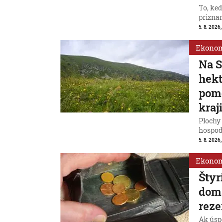
To, ke
priznan
5. 8. 2026
Ekono
Na S
hek
pomô
kraj
Plochy 
hospod
5. 8. 2026,
Ekono
Štyr
domá
reze
Ak úspo