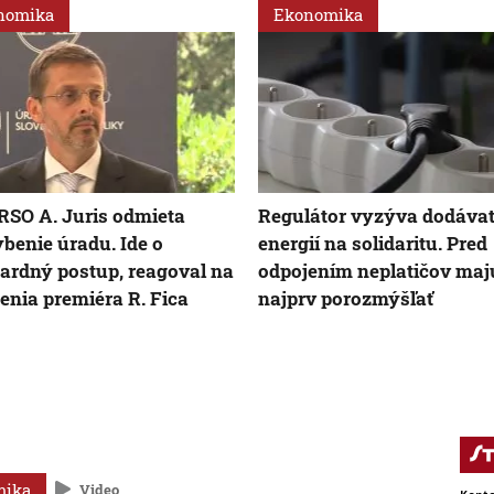
nomika
Ekonomika
RSO A. Juris odmieta
Regulátor vyzýva dodávat
benie úradu. Ide o
energií na solidaritu. Pred
ardný postup, reagoval na
odpojením neplatičov maj
enia premiéra R. Fica
najprv porozmýšľať
mika
Video