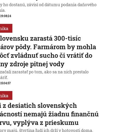
dy ho dostanú, závisí od dátumu podania daňového
ia.
, 19:08:24
mika
lovensku zarastá 300-tisíc
tárov pôdy. Farmárom by mohla
cť zvládnuť sucho či vrátiť do
iny zdroje pitnej vody
začali zarastať po tom, ako sa na nich prestalo
áriť.
 15:04:57
mika
i z desiatich slovenských
cností nemajú žiadnu finančnú
rvu, vyplýva z prieskumu
ry majú, štvrtina ľudí ich drží v hotovosti doma.