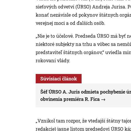
sieťových odvetví (ÚRSO) Andreja Jurisa. P
konať nezávisle od pokynov štátnych orgá
verejnej moci a od ďalších osôb.
„Nie je to účelové. Predseda ÚRSO má byť 
niektoré subjekty na trhu a vôbec sa nemôž
predstaviteľ štátnych orgánov,“ uviedla m
rokovaní vlády.
Súvisiaci článok
Šéf ÚRSO A. Juris odmieta pochybenie úr
obvinenia premiéra R. Fica
„Vznikol tam rozpor, že vtedajší štátny ta
redakcie) jasne listom predsedovi ÚRSO ká