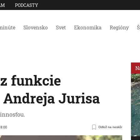
AM
PODCASTY
minúte
Slovensko
Svet
Ekonomika
Regióny
Š
N
z funkcie
Andreja Jurisa
vinnosťou.
18:00
Odlož na neskôr