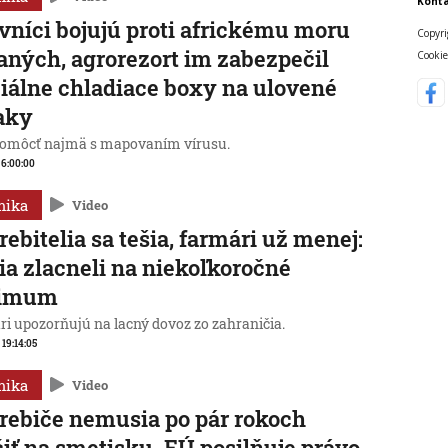
Konta
vníci bojujú proti africkému moru
Copyri
aných, agrorezort im zabezpečil
Cookie
iálne chladiace boxy na ulovené
aky
omôcť najmä s mapovaním vírusu.
, 6:00:00
mika
Video
rebitelia sa tešia, farmári už menej:
ia zlacneli na niekoľkoročné
imum
ri upozorňujú na lacný dovoz zo zahraničia.
 19:14:05
mika
Video
rebiče nemusia po pár rokoch
iť na smetisku. EÚ posilňuje právo