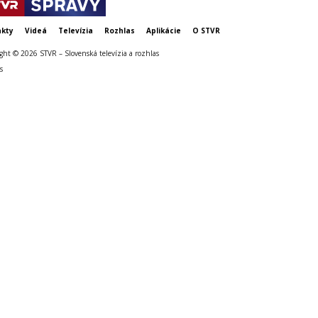
kty
Videá
Televízia
Rozhlas
Aplikácie
O STVR
ght © 2026 STVR – Slovenská televízia a rozhlas
s