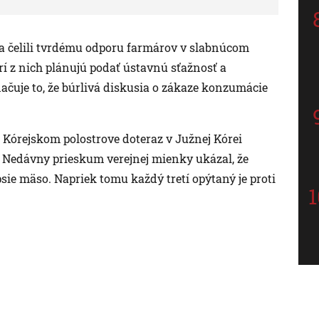
 čelili tvrdému odporu farmárov v slabnúcom
í z nich plánujú podať ústavnú sťažnosť a
čuje to, že búrlivá diskusia o zákaze konzumácie
Kórejskom polostrove doteraz v Južnej Kórei
i. Nedávny prieskum verejnej mienky ukázal, že
e mäso. Napriek tomu každý tretí opýtaný je proti