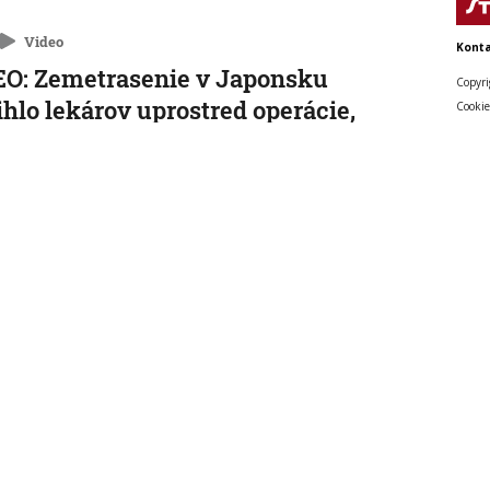
Video
Konta
O: Zemetrasenie v Japonsku
Copyri
ihlo lekárov uprostred operácie,
Cookie
enta chránili vlastnými telami
nakrátko prerušili, no keď otrasy skončili, dokončili ho.
 15:01:59
cký kancelár Merz čelí silnejúcej
ike pre štátnickú neschopnosť. Jeho
ra v udržanie jednotnosti klesá
o čakajú v septembri krajinské voľby.
, 14:44:23
etisku v Lipsku našli najmenej dva