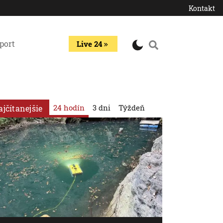
Kontakt
port
Live 24
24 hodín
3 dni
Týždeň
ajčítanejšie