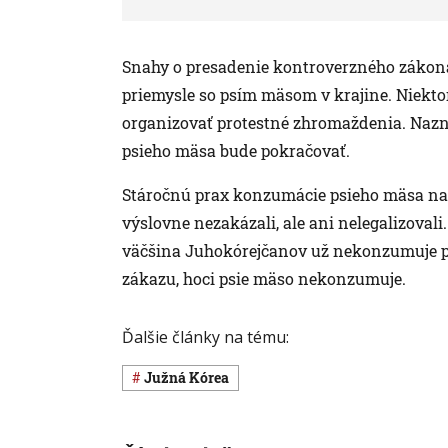
Snahy o presadenie kontroverzného zákona
priemysle so psím mäsom v krajine. Niektor
organizovať protestné zhromaždenia. Nazna
psieho mäsa bude pokračovať.
Stáročnú prax konzumácie psieho mäsa na 
výslovne nezakázali, ale ani nelegalizoval
väčšina Juhokórejčanov už nekonzumuje psi
zákazu, hoci psie mäso nekonzumuje.
Ďalšie články na tému:
Južná Kórea