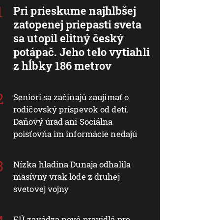
Pri prieskume najhlbšej
zatopenej priepasti sveta
sa utopil elitný český
potápač. Jeho telo vytiahli
z hĺbky 186 metrov
Seniori sa začínajú zaujímať o
rodičovský príspevok od detí.
Daňový úrad ani Sociálna
poisťovňa im informácie nedajú
Nízka hladina Dunaja odhalila
masívny vrak lode z druhej
svetovej vojny
EÚ zavádza nové pravidlá pre