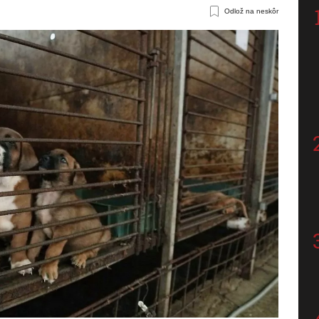
Odlož na neskôr