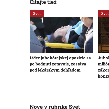
Čítajte tiež
Svet
Svet
Líder juhokórejskej opozície sa
Juhok
po bodnutí zotavuje, zostáva
milió
pod lekárskym dohľadom
zákon
konz
Nové v rubrike Svet