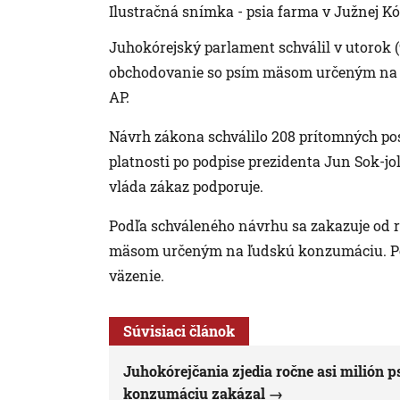
Ilustračná snímka - psia farma v Južnej Kó
Juhokórejský parlament schválil v utorok (
obchodovanie so psím mäsom určeným na 
AP.
Návrh zákona schválilo 208 prítomných pos
platnosti po podpise prezidenta Jun Sok-jo
vláda zákaz podporuje.
Podľa schváleného návrhu sa zakazuje od 
mäsom určeným na ľudskú konzumáciu. Pod
väzenie.
Súvisiaci článok
Juhokórejčania zjedia ročne asi milión p
konzumáciu zakázal