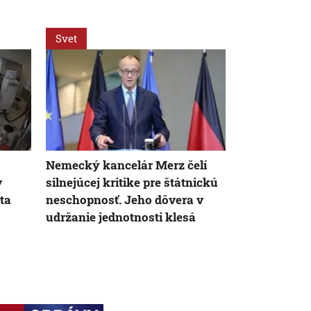
Svet
Svet
Nemecký kancelár Merz čelí
Na letisku v
v
silnejúcej kritike pre štátnickú
najmenej dv
ta
neschopnosť. Jeho dôvera v
prokuratúry
udržanie jednotnosti klesá
na nemeckú 