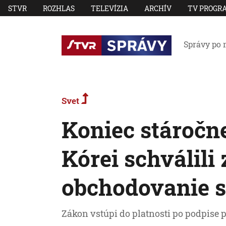
STVR
ROZHLAS
TELEVÍZIA
ARCHÍV
TV PROGR
Správy po 
Svet
Koniec stáročne
Kórei schválili
obchodovanie 
Zákon vstúpi do platnosti po podpise p