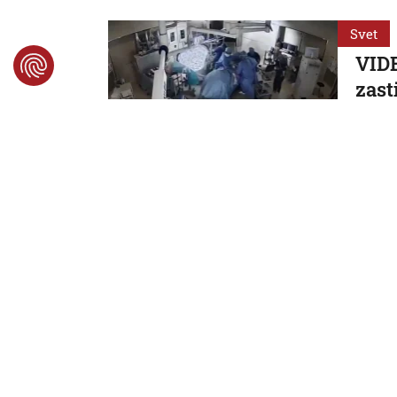
Svet
VIDE
zast
paci
Zákrok 
7. 8. 2026,
Svet
Neme
krit
dôve
Nemeck
7. 8. 2026
Svet
Na l