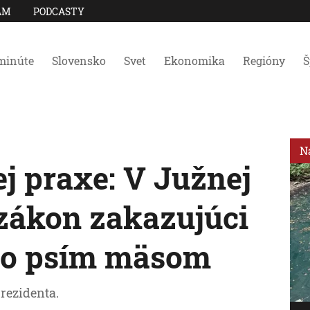
AM
PODCASTY
minúte
Slovensko
Svet
Ekonomika
Regióny
Š
N
j praxe: V Južnej
 zákon zakazujúci
so psím mäsom
rezidenta.