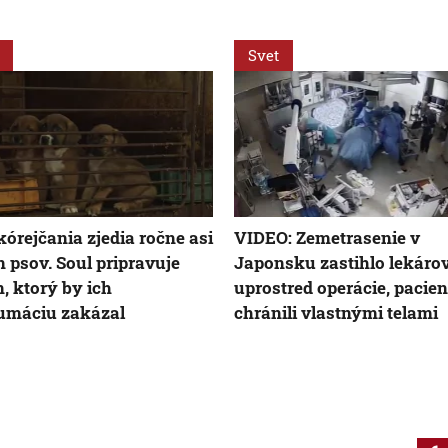
Svet
órejčania zjedia ročne asi
VIDEO: Zemetrasenie v
n psov. Soul pripravuje
Japonsku zastihlo lekáro
, ktorý by ich
uprostred operácie, pacien
umáciu zakázal
chránili vlastnými telami