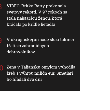
VIDEO: Britka Betty prekonala
svetový rekord. V 97 rokoch sa
stala najstaršou ženou, ktorá
kráčala po krídle lietadla
V ukrajinskej armáde slúži takmer
16-tisíc zahraničných
dobrovoľníkov
Žena v Taliansku omylom vyhodila
žreb s výhrou milión eur. Smetiari
ho hľadali dva dni