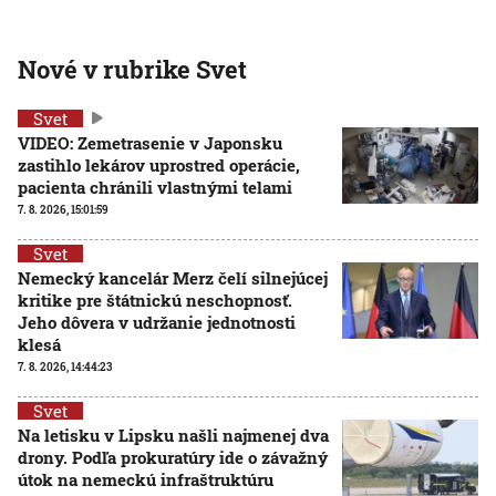
Nové v rubrike Svet
Svet
VIDEO: Zemetrasenie v Japonsku
zastihlo lekárov uprostred operácie,
pacienta chránili vlastnými telami
7. 8. 2026, 15:01:59
Svet
Nemecký kancelár Merz čelí silnejúcej
kritike pre štátnickú neschopnosť.
Jeho dôvera v udržanie jednotnosti
klesá
7. 8. 2026, 14:44:23
Svet
Na letisku v Lipsku našli najmenej dva
drony. Podľa prokuratúry ide o závažný
útok na nemeckú infraštruktúru