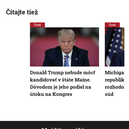
Čítajte tiež
Svet
Svet
Donald Trump nebude môcť
Michigan 
kandidovať v štáte Maine.
republiká
Dôvodom je jeho podiel na
rozhodol 
útoku na Kongres
súd