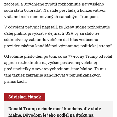
zaoberal a „urýchlene zvrátil rozhodnutie najvyššieho
súdu štátu Colorado“. Na súde prevládajú konzervatívci,
vrátane troch nominovaných samotným Trumpom.
V odvolaní právnici napísali, že „keby súdne rozhodnutie
ďalej platilo, prvýkrát v dejinách USA by sa stalo, že
súdnictvo by zabránilo voličom dať hlas vedúcemu
prezidentskému kandidátovi významnej politickej strany“.
Odvolanie prišlo deň po tom, čo sa 77-ročný Trump odvolal
aj proti rozhodnutiu najvyššie postavenej volebnej
predstaviteľky v severovýchodnom štáte Maine. Tá mu
tam taktiež zabránila kandidovať v republikánskych
primárkach.
Súvisiaci článok
Donald Trump nebude môcť kandidovať v štáte
Maine. Dôvodom je jeho podiel na útoku na