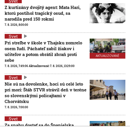
Svet
Z kurtizány dvojitý agent: Mata Hari,
ktorú postihol tragický osud, sa
narodila pred 150 rokmi
7. 8. 2026, 8:00:00
Svet
Pri streľbe v škole v Thajsku zomrelo
osem ľudí. Páchateľ zabil žiakov i
učiteľov a potom obrátil zbraň proti
AKTUALIZOVANÉ
sebe
7. 8. 2026, 7:49:06
Aktualizované:
7. 8. 2026, 13:29:00
Svet
Nie sú na dovolenke, hoci sú celé leto
pri mori: Štáb STVR strávil deň v teréne
so slovenskými policajtami v
Chorvátsku
7. 8. 2026, 7:00:00
Svet
Za snahu dostať sa do Španielska