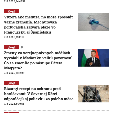
7. 8. 2026, 14:43:39
Svet
Vyzerá ako medúza, no môže spôsobiť
vážne zranenia. Mechúrovka
portugalská zatvára pláže vo
Francúzsku aj Španielsku
7. 8. 2026, 13:15:11
Svet
Zmeny vo verejnoprávnych médiách
vyvolali v Maďarsku veľkú pozornosť.
Čo sa zmenilo po nástupe Pétera
Magyara?
7. 8. 2026, 11:17:29
Svet
Bizarný recept na ochranu pred
horúčavami: V Severnej Kórei
odporúčajú aj polievku zo psieho mäsa
7. 8. 2026, 9:39:55