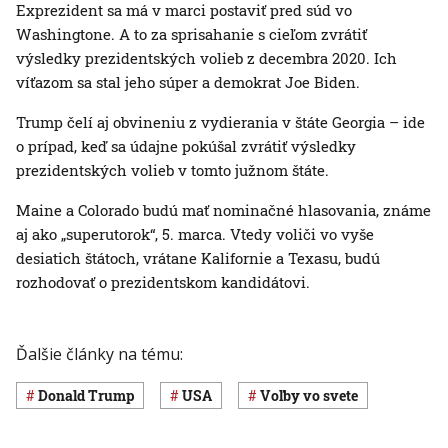
Exprezident sa má v marci postaviť pred súd vo
Washingtone. A to za sprisahanie s cieľom zvrátiť
výsledky prezidentských volieb z decembra 2020. Ich
víťazom sa stal jeho súper a demokrat Joe Biden.
Trump čelí aj obvineniu z vydierania v štáte Georgia – ide
o prípad, keď sa údajne pokúšal zvrátiť výsledky
prezidentských volieb v tomto južnom štáte.
Maine a Colorado budú mať nominačné hlasovania, známe
aj ako „superutorok“, 5. marca. Vtedy voliči vo vyše
desiatich štátoch, vrátane Kalifornie a Texasu, budú
rozhodovať o prezidentskom kandidátovi.
Ďalšie články na tému:
Donald Trump
USA
voľby vo svete