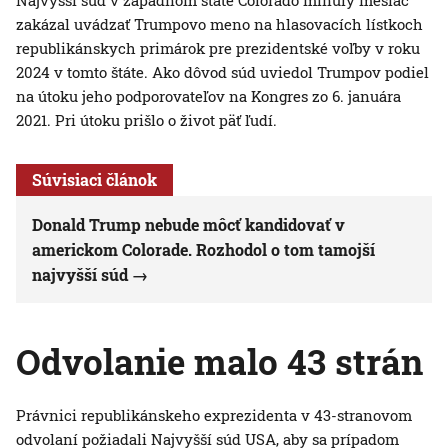
Najvyšší súd v západnom štáte Colorado minulý mesiac
zakázal uvádzať Trumpovo meno na hlasovacích lístkoch
republikánskych primárok pre prezidentské voľby v roku
2024 v tomto štáte. Ako dôvod súd uviedol Trumpov podiel
na útoku jeho podporovateľov na Kongres zo 6. januára
2021. Pri útoku prišlo o život päť ľudí.
Súvisiaci článok
Donald Trump nebude môcť kandidovať v
americkom Colorade. Rozhodol o tom tamojší
najvyšší súd
Odvolanie malo 43 strán
Právnici republikánskeho exprezidenta v 43-stranovom
odvolaní požiadali Najvyšší súd USA, aby sa prípadom