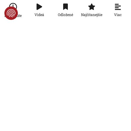
zaplatili životom: Starosta Ceuty
oznámil tragickú bilanciu migračnej
krízy
Viac
Videá
Odložené
Najčítanejšie
Po minúte
6. 8. 2026, 16:16:47
Svet
Žena v Taliansku omylom vyhodila
žreb s výhrou milión eur. Smetiari ho
hľadali dva dni
6. 8. 2026, 15:49:55
Svet
VIDEO: Britka Betty prekonala svetový
rekord. V 97 rokoch sa stala najstaršou
ženou, ktorá kráčala po krídle lietadla
6. 8. 2026, 15:40:24
Svet
V ukrajinskej armáde slúži takmer 16-
tisíc zahraničných dobrovoľníkov
6. 8. 2026, 14:26:05