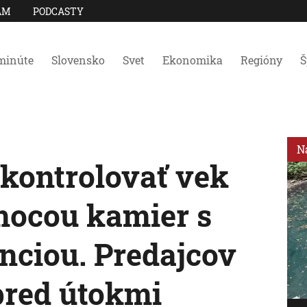
AM
PODCASTY
minúte
Slovensko
Svet
Ekonomika
Regióny
Š
N
 kontrolovať vek
mocou kamier s
nciou. Predajcov
pred útokmi