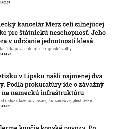
 15:01:59
cký kancelár Merz čelí silnejúcej
ike pre štátnickú neschopnosť. Jeho
ra v udržanie jednotnosti klesá
o čakajú v septembri krajinské voľby.
, 14:44:23
etisku v Lipsku našli najmenej dva
y. Podľa prokuratúry ide o závažný
 na nemeckú infraštruktúru
al nálož uloženú v bežnej konzervovej plechovke.
 14:43:39
lerme končia konské povozy. Po