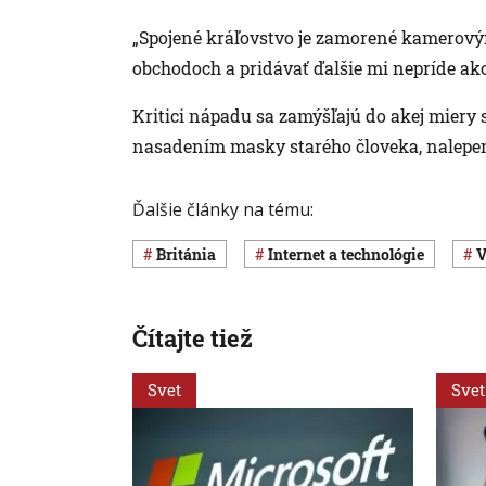
„Spojené kráľovstvo je zamorené kamerový
obchodoch a pridávať ďalšie mi nepríde ak
Kritici nápadu sa zamýšľajú do akej miery 
nasadením masky starého človeka, nalepen
Ďalšie články na tému:
Británia
internet a technológie
Čítajte tiež
Svet
Svet