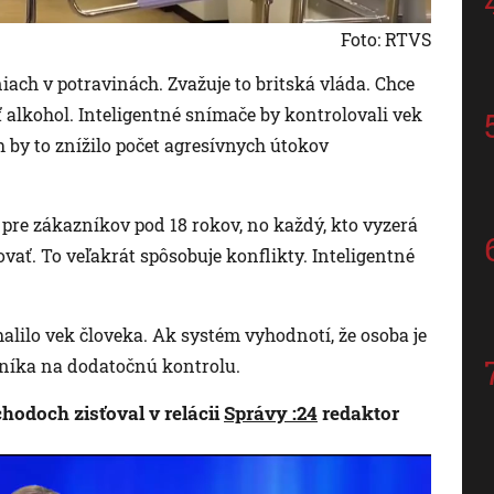
Foto: RTVS
ach v potravinách. Zvažuje to britská vláda. Chce
ť alkohol. Inteligentné snímače by kontrolovali vek
h by to znížilo počet agresívnych útokov
u pre zákazníkov pod 18 rokov, no každý, kto vyzerá
vať. To veľakrát spôsobuje konflikty. Inteligentné
halilo vek človeka. Ak systém vyhodnotí, že osoba je
vníka na dodatočnú kontrolu.
hodoch zisťoval v relácii
Správy :24
redaktor