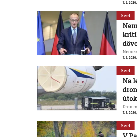
7. 8. 2026,
Svet
Neme
krit
dôve
Nemeck
7. 8. 2026
Svet
Na l
dron
útok
Dron m
7. 8. 2026,
Svet
V Pa