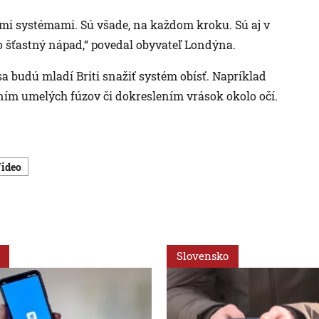
mi systémami. Sú všade, na každom kroku. Sú aj v
o šťastný nápad,“ povedal obyvateľ Londýna.
sa budú mladí Briti snažiť systém obísť. Napríklad
ím umelých fúzov či dokreslením vrások okolo očí.
Video
Slovensko