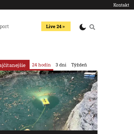
Kontakt
port
Live 24
24 hodín
3 dni
Týždeň
ajčítanejšie