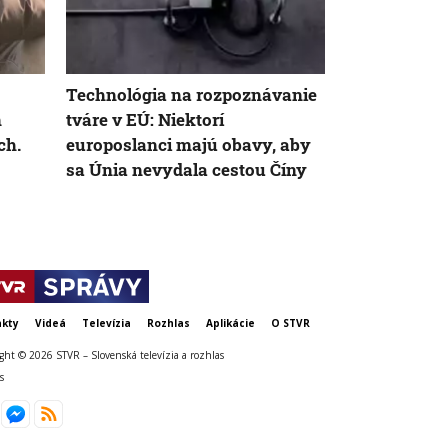
Technológia na rozpoznávanie
VIDEO: Zeme
n
tváre v EÚ: Niektorí
Japonsku za
ch.
europoslanci majú obavy, aby
uprostred op
sa Únia nevydala cestou Číny
chránili vla
kty
Videá
Televízia
Rozhlas
Aplikácie
O STVR
ght © 2026 STVR – Slovenská televízia a rozhlas
s