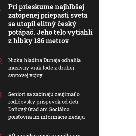
Pri prieskume najhlbšej
zatopenej priepasti sveta
sa utopil elitný český
potápač. Jeho telo vytiahli
z hĺbky 186 metrov
Nízka hladina Dunaja odhalila
masívny vrak lode z druhej
svetovej vojny
Seniori sa začínajú zaujímať o
rodičovský príspevok od detí.
Daňový úrad ani Sociálna
poisťovňa im informácie nedajú
EÚ zavádza nové pravidlá pre