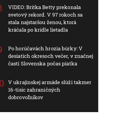
VIDEO: Britka Betty prekonala
svetový rekord. V 97 rokoch sa
stala najstaršou ženou, ktorá
kráčala po krídle lietadla
Po horúčavách hrozia búrky: V
desiatich okresoch večer, v značnej
časti Slovenska počas piatka
V ukrajinskej armáde slúži takmer
16-tisíc zahraničných
dobrovoľníkov