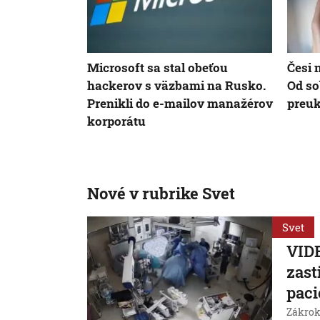
Microsoft sa stal obeťou
Česi 
hackerov s väzbami na Rusko.
Od s
Prenikli do e-mailov manažérov
preuk
korporátu
Nové v rubrike Svet
Svet
VIDE
zast
paci
Zákrok 