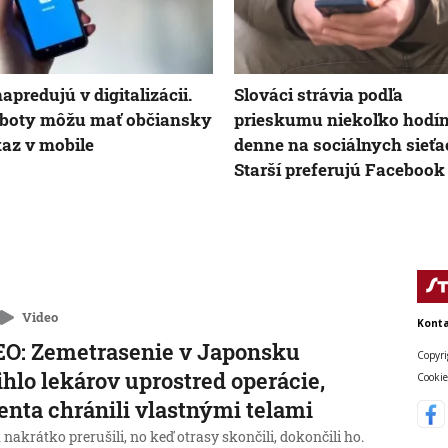
napredujú v digitalizácii.
Slováci strávia podľa
oboty môžu mať občiansky
prieskumu niekoľko hodí
az v mobile
denne na sociálnych sieťa
Starší preferujú Facebook
Video
Konta
O: Zemetrasenie v Japonsku
Copyri
ihlo lekárov uprostred operácie,
Cookie
enta chránili vlastnými telami
nakrátko prerušili, no keď otrasy skončili, dokončili ho.