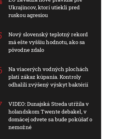
Ukrajincov, ktorí utiekli pred
ruskou agresiou
Nový slovenský teplotný rekord
má ešte vyššiu hodnotu, ako sa
pôvodne zdalo
Na viacerých vodných plochách
platí zákaz kúpania. Kontroly
odhalili zvýšený výskyt baktérií
VIDEO: Dunajská Streda utŕžila v
holandskom Twente debakel, v
domácej odvete sa bude pokúšať o
nemožné