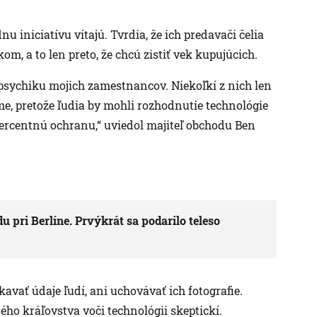
u iniciatívu vítajú. Tvrdia, že ich predavači čelia
m, a to len preto, že chcú zistiť vek kupujúcich.
psychiku mojich zamestnancov. Niekoľkí z nich len
, pretože ľudia by mohli rozhodnutie technológie
percentnú ochranu,“ uviedol majiteľ obchodu Ben
 pri Berlíne. Prvýkrát sa podarilo teleso
vať údaje ľudí, ani uchovávať ich fotografie.
ého kráľovstva voči technológii skeptickí.