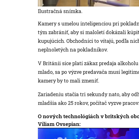
Ilustračná snímka.
Kamery s umelou inteligenciou pri pokladni
tým zabrániť, aby si maloletí dokázali kúpi
kupujúcich. Obchodníci to vítajú, podľa nic
neplnoletých na pokladníkov.
V Británii síce platí zákaz predaja alkohol
mlado, sa po výzve predavača musí legitimo
kamery by to mali zmeniť.
Zariadeniu stačia tri sekundy nato, aby od
mladšia ako 25 rokov, počítač vyzve praco
O nových technológiách v britských obc
Viliam Ovsepian: