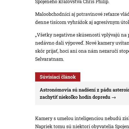
Spojeného kráľovstva Chris Philip.
Maloobchodníci aj potravinové reťazce vládn
denne tisícom vyhrážok aj agresívnym útoko
„Všetky negatívne skúsenosti vplývajú na 
nedávno dali výpoveď. Nové kamery uvítame
skôr prijať, hoci ani ona nám nezaručí sto
Selvaratnam.
Súvisiaci článok
Astronómovia sú nadšení z pádu asteroidu
zachytiť niekoľko hodín dopredu
Kamery s umelou inteligenciou nebudú získa
Napriek tomu sú niektorí obyvatelia Spojen