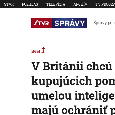
STVR
ROZHLAS
TELEVÍZIA
ARCHÍV
TV PROGR
Správy po 
Svet
V Británii chcú
kupujúcich po
umelou intelige
majú ochrániť 