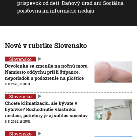
príspevok od detí. Daňový úrad ani Sociálna
poisťovňa im informácie nedajú
Nové v rubrike Slovensko
Slovensko
Dovolenka sa zmenila na nočnú moru.
Namiesto oddychu prišli štípance,
neporiadok a podozrenie na ploštice
8. 8. 2026, 19:31:53
Slovensko
Chcete klimatizáciu, ale bývate v
bytovke? Rozhodnutie vlastníka
nestačí, potrebný je aj súhlas susedov
8. 8. 2026, 19:25:52
Slovensko