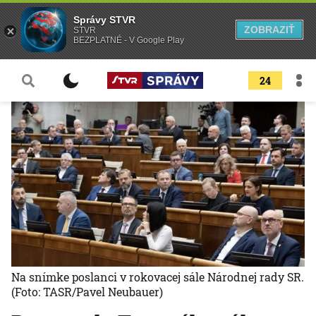
Správy STVR
ZOBRAZIŤ
STVR
BEZPLATNÉ - V Google Play
24
Na snímke poslanci v rokovacej sále Národnej rady SR.
(Foto: TASR/Pavel Neubauer)