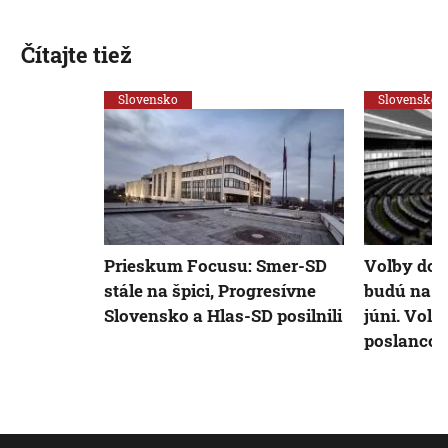
Čítajte tiež
Slovensko
Slovensko
Prieskum Focusu: Smer-SD
Voľby do 
stále na špici, Progresívne
budú na S
Slovensko a Hlas-SD posilnili
júni. Voli
poslancov