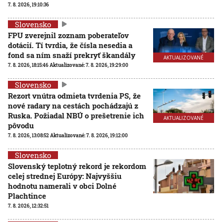
7. 8. 2026, 19:10:36
Slovensko
FPU zverejnil zoznam poberateľov
dotácií. Tí tvrdia, že čísla nesedia a
fond sa ním snaží prekryť škandály
AKTUALIZOVANÉ
7. 8. 2026, 18:15:46
Aktualizované:
7. 8. 2026, 19:29:00
Slovensko
Rezort vnútra odmieta tvrdenia PS, že
nové radary na cestách pochádzajú z
Ruska. Požiadal NBÚ o prešetrenie ich
AKTUALIZOVANÉ
pôvodu
7. 8. 2026, 13:08:52
Aktualizované:
7. 8. 2026, 19:12:00
Slovensko
Slovenský teplotný rekord je rekordom
celej strednej Európy: Najvyššiu
hodnotu namerali v obci Dolné
Plachtince
7. 8. 2026, 12:32:51