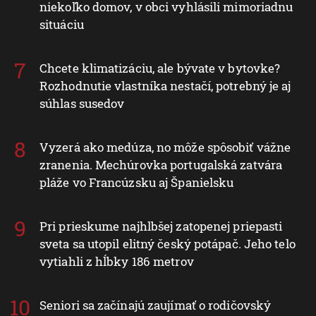
niekoľko domov, v obci vyhlásili mimoriadnu
situáciu
Chcete klimatizáciu, ale bývate v bytovke?
Rozhodnutie vlastníka nestačí, potrebný je aj
súhlas susedov
Vyzerá ako medúza, no môže spôsobiť vážne
zranenia. Mechúrovka portugalská zatvára
pláže vo Francúzsku aj Španielsku
Pri prieskume najhlbšej zatopenej priepasti
sveta sa utopil elitný český potápač. Jeho telo
vytiahli z hĺbky 186 metrov
Seniori sa začínajú zaujímať o rodičovský