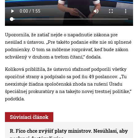
Upozornila, že zatiaľ nejde o napadnutie zákona pre
nesúlad s ústavou. „Pre takéto podanie ešte nie sú splnené
podmienky. O tom sa môžeme rozprávať, keď bude zákon
schválený v druhom a treťom čítaní,“ dodala.
Kolíková priblížila, že ústavnú sťažnosť podporili všetky
opozičné strany a podpísalo sa pod ňu 49 poslancov. „Tu
neexistuje žiadna spoločenská zhoda na rušení Úradu
špeciálnej prokuratúry a na takejto novej trestnej politike,“
podotkla.
Súvisiaci článok
R. Fico chce zvýšiť platy ministrov. Nesúhlasí, aby