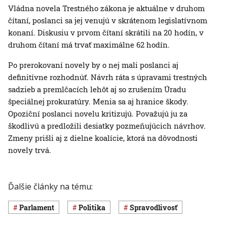
Vládna novela Trestného zákona je aktuálne v druhom
čítaní, poslanci sa jej venujú v skrátenom legislatívnom
konaní. Diskusiu v prvom čítaní skrátili na 20 hodín, v
druhom čítaní má trvať maximálne 62 hodín.
Po prerokovaní novely by o nej mali poslanci aj
definitívne rozhodnúť. Návrh ráta s úpravami trestných
sadzieb a premlčacích lehôt aj so zrušením Úradu
špeciálnej prokuratúry. Menia sa aj hranice škody.
Opoziční poslanci novelu kritizujú. Považujú ju za
škodlivú a predložili desiatky pozmeňujúcich návrhov.
Zmeny prišli aj z dielne koalície, ktorá na dôvodnosti
novely trvá.
Ďalšie články na tému:
Parlament
Politika
spravodlivosť