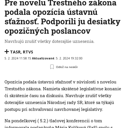
Pre novelu Trestného zákona
podala opozícia ústavnú
sťažnosť. Podporili ju desiatky
opozičných poslancov
Navrhujú zrušiť všetky doterajšie uznesenia.
TASR
,
RTVS
5. 2. 2024 11:58:15
Aktualizované:
5. 2. 2024 19:32:00
Odlož na neskôr
Opozícia podala ústavnú sťažnosť v súvislosti s novelou
Trestného zákona. Namieta skrátené legislatívne konanie
či skrátenie času na diskusiu. Navrhuje zrušiť všetky
doterajšie uznesenia Národnej rady SR, ktoré sa týkajú
postupu pri schvaľovaní navrhovanej legislatívy.
Na pondelkovej ( 5.2.) tlačovej konferencii o tom
informovala poslankyňa Mária Kolíková (SaS) spolu s