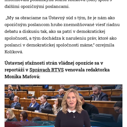
ďalšími opozičnými poslancami.
„My sa obraciame na Ústavný súd s tým, že je nám ako
opozičným poslancom hrubo znemožňované viesť riadnu
debatu a diskusiu tak, ako sa patrí v demokratickej
spoločnosti, a tým dochádza k narušeniu práv, ktoré ako
poslanci v demokratickej spoločnosti máme,“ ozrejmila
Kolíková.
Ústavnej sťažnosti strán vládnej opozície sa v
reportáži v
Správach RTVS
venovala redaktorka
Monika Maťová: