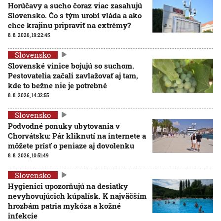
Horúčavy a sucho čoraz viac zasahujú
Slovensko. Čo s tým urobí vláda a ako
chce krajinu pripraviť na extrémy?
8. 8. 2026, 19:22:45
Slovensko
Slovenské vinice bojujú so suchom.
Pestovatelia začali zavlažovať aj tam,
kde to bežne nie je potrebné
8. 8. 2026, 14:32:55
Slovensko
Podvodné ponuky ubytovania v
Chorvátsku: Pár kliknutí na internete a
môžete prísť o peniaze aj dovolenku
8. 8. 2026, 10:51:49
Slovensko
Hygienici upozorňujú na desiatky
nevyhovujúcich kúpalísk. K najväčším
hrozbám patria mykóza a kožné
infekcie