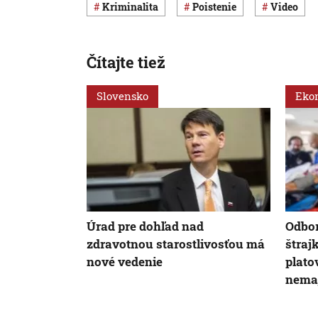
Kriminalita
poistenie
Video
Čítajte tiež
Slovensko
Eko
Úrad pre dohľad nad
Odbor
zdravotnou starostlivosťou má
štraj
nové vedenie
plato
nema