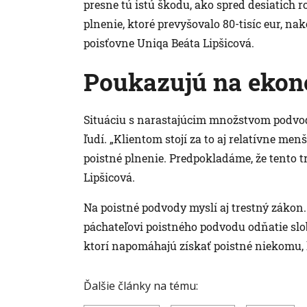
presne tú istú škodu, ako spred desiatich r
plnenie, ktoré prevyšovalo 80-tisíc eur, n
poisťovne Uniqa Beáta Lipšicová.
Poukazujú na ekon
Situáciu s narastajúcim množstvom podvodo
ľudí. „Klientom stojí za to aj relatívne me
poistné plnenie. Predpokladáme, že tento t
Lipšicová.
Na poistné podvody myslí aj trestný zákon.
páchateľovi poistného podvodu odňatie slob
ktorí napomáhajú získať poistné niekomu,
Ďalšie články na tému: