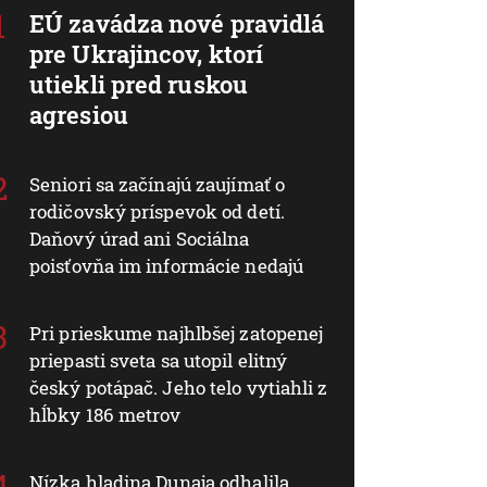
EÚ zavádza nové pravidlá
pre Ukrajincov, ktorí
utiekli pred ruskou
agresiou
Seniori sa začínajú zaujímať o
rodičovský príspevok od detí.
Daňový úrad ani Sociálna
poisťovňa im informácie nedajú
Pri prieskume najhlbšej zatopenej
priepasti sveta sa utopil elitný
český potápač. Jeho telo vytiahli z
hĺbky 186 metrov
Nízka hladina Dunaja odhalila