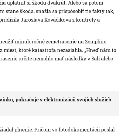
žia uplatniť si škodu dvakrát. Alebo sa potom
m stane škoda, snažia sa prispôsobiť tie fakty tak,
“ priblížila Jaroslava Kováčiková z kontroly a
zneužiť minuloročné zemetrasenie na Zemplíne.
z miest, ktoré katastrofa nezasiahla. „Hneď nám to
etrasenie určite nemohlo mať následky v Šali alebo
vinku, pokračuje v elektronizácii svojich služieb
 žiadal plnenie. Pričom vo fotodokumentácii poslal