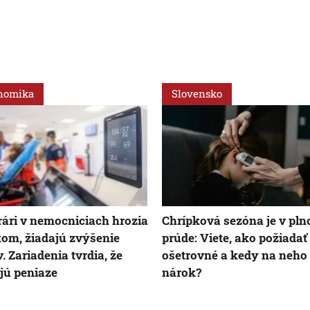
nomika
Slovensko
ári v nemocniciach hrozia
Chrípková sezóna je v pl
kom, žiadajú zvýšenie
prúde: Viete, ako požiadať
v. Zariadenia tvrdia, že
ošetrovné a kedy na neho
jú peniaze
nárok?