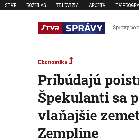
STVR
ROZHLAS
TELEVÍZIA
ARCHÍV
TV PROGR
Správy po 
Ekonomika
Pribúdajú pois
Špekulanti sa p
vlaňajšie zeme
Zemplíne