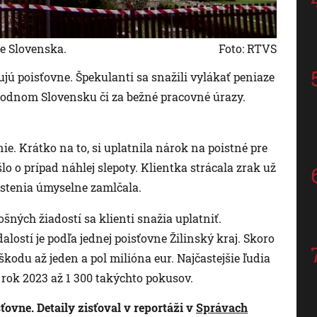
e Slovenska.
Foto: RTVS
ujú poisťovne. Špekulanti sa snažili vylákať peniaze
odnom Slovensku či za bežné pracovné úrazy.
nie. Krátko na to, si uplatnila nárok na poistné pre
o o prípad náhlej slepoty. Klientka strácala zrak už
istenia úmyselne zamlčala.
šných žiadostí sa klienti snažia uplatniť.
lostí je podľa jednej poisťovne Žilinský kraj. Skoro
odu až jeden a pol milióna eur. Najčastejšie ľudia
a rok 2023 až 1 300 takýchto pokusov.
sťovne. Detaily zisťoval v reportáži v
Správach