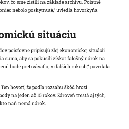
okov, čo sme zistili na základe archívu. Poistné
akoniec nebolo poskytnuté,“ uviedla hovorkyňa
omickú situáciu
v poisťovne pripisujú zlej ekonomickej situácii
nšia suma, aby sa pokúsili získať falošný nárok na
rend bude pretrvávať aj v ďalších rokoch,“ povedala
 Ten hovorí, že podľa rozsahu škôd hrozí
ody na jeden až 15 rokov. Zároveň trestá aj tých,
 kto naň nemá nárok.