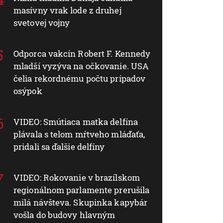
masívny vrak lode z druhej
svetovej vojny
Odporca vakcín Robert F. Kennedy
mladší vyzýva na očkovanie. USA
čelia rekordnému počtu prípadov
osýpok
VIDEO: Smútiaca matka delfína
plávala s telom mŕtveho mláďaťa,
pridali sa ďalšie delfíny
VIDEO: Rokovanie v brazílskom
regionálnom parlamente prerušila
milá návšteva. Skupinka kapybár
vošla do budovy hlavným