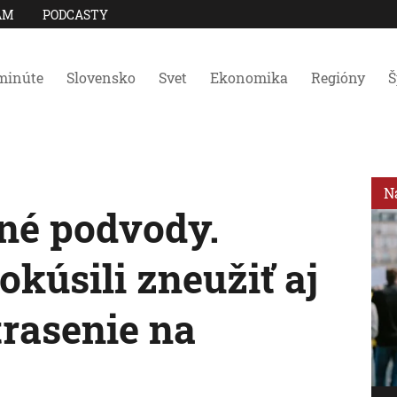
AM
PODCASTY
minúte
Slovensko
Svet
Ekonomika
Regióny
Š
N
tné podvody.
okúsili zneužiť aj
trasenie na