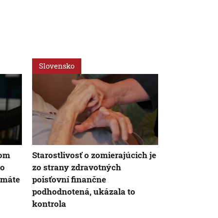
Slovensko
Ekonomika
nom
Starostlivosť o zomierajúcich je
Spotrebitelia
 o
zo strany zdravotných
už menej: Va
 máte
poisťovní finančne
niekoľkoro
podhodnotená, ukázala to
kontrola