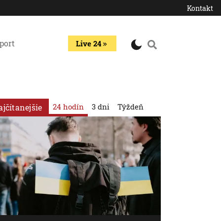
Kontakt
port
Live 24
24 hodín
3 dni
Týždeň
ajčítanejšie