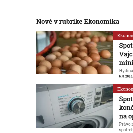
Nové v rubrike Ekonomika
Ekono
Spot
Vajc
min
Hydiná
6. 8. 2026,
Ekono
Spot
konč
na o
Právo 
spotreb