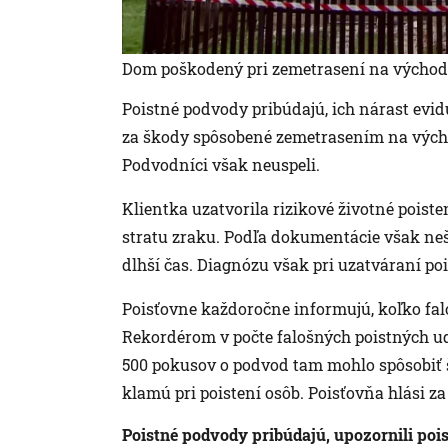
Dom poškodený pri zemetrasení na východ
Poistné podvody pribúdajú, ich nárast evid
za škody spôsobené zemetrasením na vých
Podvodníci však neuspeli.
Klientka uzatvorila rizikové životné poiste
stratu zraku. Podľa dokumentácie však nešl
dlhší čas. Diagnózu však pri uzatváraní po
Poisťovne každoročne informujú, koľko falo
Rekordérom v počte falošných poistných uda
500 pokusov o podvod tam mohlo spôsobiť šk
klamú pri poistení osôb. Poisťovňa hlási z
Poistné podvody pribúdajú
, upozornili poi