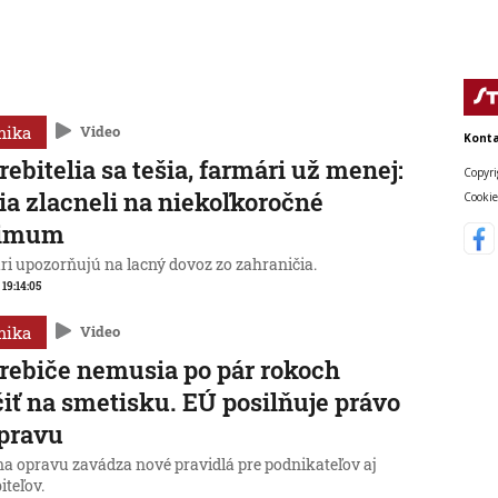
mika
Video
Konta
rebitelia sa tešia, farmári už menej:
Copyri
ia zlacneli na niekoľkoročné
Cookie
imum
ri upozorňujú na lacný dovoz zo zahraničia.
 19:14:05
mika
Video
rebiče nemusia po pár rokoch
iť na smetisku. EÚ posilňuje právo
pravu
na opravu zavádza nové pravidlá pre podnikateľov aj
iteľov.