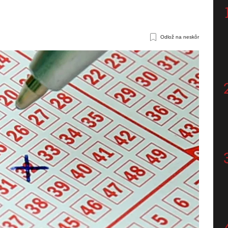
Odlož na neskôr