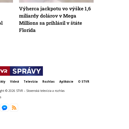
Výherca jackpotu vo výške 1,6
Slovensko m
miliardy dolárov v Mega
milionára. Z
l
Millions sa prihlásil v štáte
sumu, o akej
Florida
kty
Videá
Televízia
Rozhlas
Aplikácie
O STVR
ght © 2026 STVR – Slovenská televízia a rozhlas
s