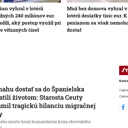
an vyhral v lotérii
Muž bez domova vyhral v
dných 240 miliónov eur.
lotérii desiatky tisíc eur. K
adili, aký postup využil pri
peniazom sa však nemoho
e víťazných čísel
dostať
Konta
nahu dostať sa do Španielska
Copyri
atili životom: Starosta Ceuty
Cookie
mil tragickú bilanciu migračnej
y
neho mestu hrozí humanitárna kríza obrovského
u.