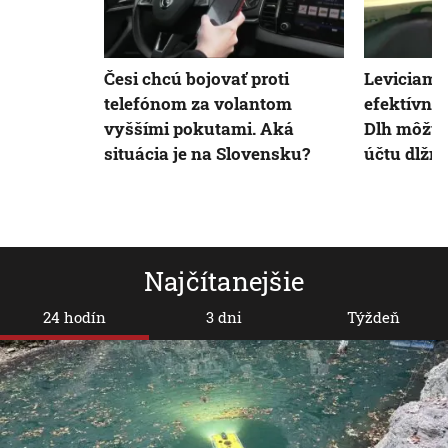
Česi chcú bojovať proti
Leviciam s
telefónom za volantom
efektívnej
vyššími pokutami. Aká
Dlh môžu 
situácia je na Slovensku?
účtu dlžn
Najčítanejšie
24 hodín
3 dni
Týždeň