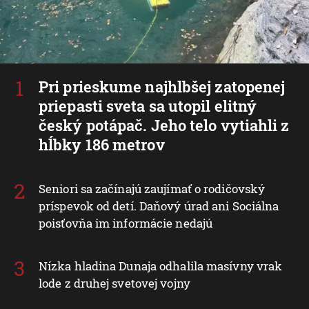
Pri prieskume najhlbšej zatopenej
priepasti sveta sa utopil elitný
český potápač. Jeho telo vytiahli z
hĺbky 186 metrov
Seniori sa začínajú zaujímať o rodičovský
príspevok od detí. Daňový úrad ani Sociálna
poisťovňa im informácie nedajú
Nízka hladina Dunaja odhalila masívny vrak
lode z druhej svetovej vojny