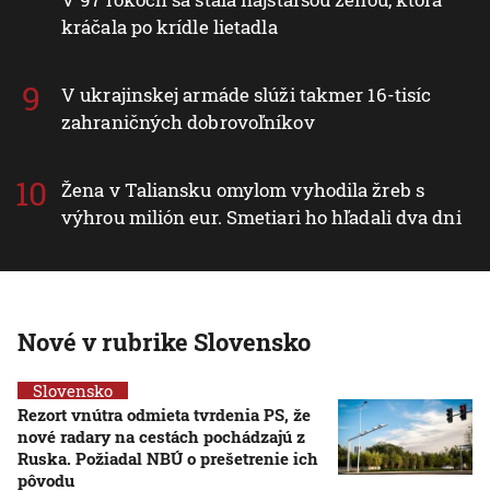
kráčala po krídle lietadla
V ukrajinskej armáde slúži takmer 16-tisíc
zahraničných dobrovoľníkov
Žena v Taliansku omylom vyhodila žreb s
výhrou milión eur. Smetiari ho hľadali dva dni
Nové v rubrike Slovensko
Slovensko
Rezort vnútra odmieta tvrdenia PS, že
nové radary na cestách pochádzajú z
Ruska. Požiadal NBÚ o prešetrenie ich
pôvodu