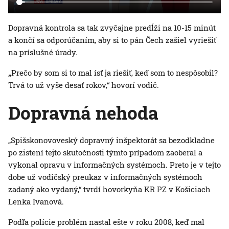
Dopravná kontrola sa tak zvyčajne predĺži na 10-15 minút
a končí sa odporúčaním, aby si to pán Čech zašiel vyriešiť
na príslušné úrady.
„
Prečo by som si to mal ísť ja riešiť, keď som to nespôsobil?
Trvá to už vyše desať rokov,“ hovorí vodič.
Dopravná nehoda
„Spišskonovoveský dopravný inšpektorát sa bezodkladne
po zistení tejto skutočnosti týmto prípadom zaoberal a
vykonal opravu v informačných systémoch. Preto je v tejto
dobe už vodičský preukaz v informačných systémoch
zadaný ako vydaný,“ tvrdí hovorkyňa KR PZ v Košiciach
Lenka Ivanová.
Podľa polície problém nastal ešte v roku 2008, keď mal