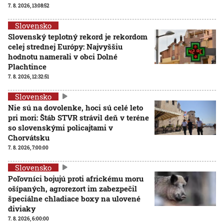
7. 8. 2026, 13:08:52
Slovensko
Slovenský teplotný rekord je rekordom
celej strednej Európy: Najvyššiu
hodnotu namerali v obci Dolné
Plachtince
7. 8. 2026, 12:32:51
Slovensko
Nie sú na dovolenke, hoci sú celé leto
pri mori: Štáb STVR strávil deň v teréne
so slovenskými policajtami v
Chorvátsku
7. 8. 2026, 7:00:00
Slovensko
Poľovníci bojujú proti africkému moru
ošípaných, agrorezort im zabezpečil
špeciálne chladiace boxy na ulovené
diviaky
7. 8. 2026, 6:00:00