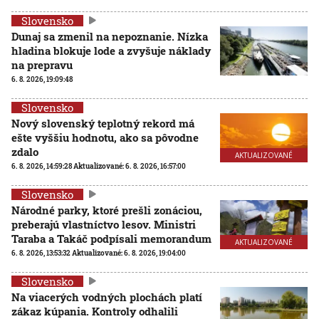
Slovensko
Dunaj sa zmenil na nepoznanie. Nízka
hladina blokuje lode a zvyšuje náklady
na prepravu
6. 8. 2026, 19:09:48
Slovensko
Nový slovenský teplotný rekord má
ešte vyššiu hodnotu, ako sa pôvodne
zdalo
AKTUALIZOVANÉ
6. 8. 2026, 14:59:28
Aktualizované:
6. 8. 2026, 16:57:00
Slovensko
Národné parky, ktoré prešli zonáciou,
preberajú vlastníctvo lesov. Ministri
Taraba a Takáč podpísali memorandum
AKTUALIZOVANÉ
6. 8. 2026, 13:53:32
Aktualizované:
6. 8. 2026, 19:04:00
Slovensko
Na viacerých vodných plochách platí
zákaz kúpania. Kontroly odhalili