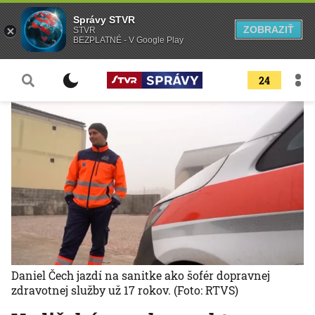
Správy STVR
ZOBRAZIŤ
STVR
BEZPLATNÉ - V Google Play
24
Daniel Čech jazdí na sanitke ako šofér dopravnej
zdravotnej služby už 17 rokov.
(Foto: RTVS)