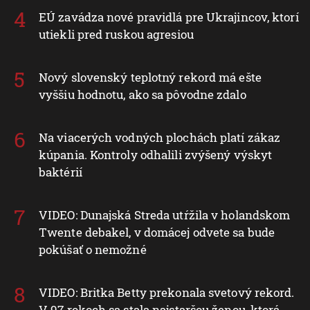
EÚ zavádza nové pravidlá pre Ukrajincov, ktorí
utiekli pred ruskou agresiou
Nový slovenský teplotný rekord má ešte
vyššiu hodnotu, ako sa pôvodne zdalo
Na viacerých vodných plochách platí zákaz
kúpania. Kontroly odhalili zvýšený výskyt
baktérií
VIDEO: Dunajská Streda utŕžila v holandskom
Twente debakel, v domácej odvete sa bude
pokúšať o nemožné
VIDEO: Britka Betty prekonala svetový rekord.
V 97 rokoch sa stala najstaršou ženou, ktorá