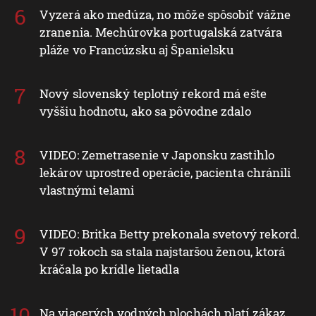
Vyzerá ako medúza, no môže spôsobiť vážne
zranenia. Mechúrovka portugalská zatvára
pláže vo Francúzsku aj Španielsku
Nový slovenský teplotný rekord má ešte
vyššiu hodnotu, ako sa pôvodne zdalo
VIDEO: Zemetrasenie v Japonsku zastihlo
lekárov uprostred operácie, pacienta chránili
vlastnými telami
VIDEO: Britka Betty prekonala svetový rekord.
V 97 rokoch sa stala najstaršou ženou, ktorá
kráčala po krídle lietadla
Na viacerých vodných plochách platí zákaz