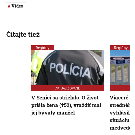
Video
Čítajte tiež
Regióny
Regióny
AKTUALIZOVANÉ
V Senici sa strieľalo: O život
Viaceré o
prišla žena (†52), vraždiť mal
stredného
jej bývalý manžel
vyhlásili
situáciu p
medveďov