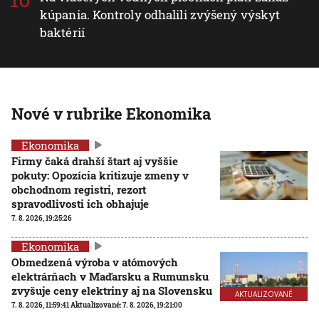
kúpania. Kontroly odhalili zvýšený výskyt
baktérií
Nové v rubrike Ekonomika
Ekonomika
Firmy čaká drahší štart aj vyššie
pokuty: Opozícia kritizuje zmeny v
obchodnom registri, rezort
spravodlivosti ich obhajuje
7. 8. 2026, 19:25:26
Ekonomika
Obmedzená výroba v atómových
elektrárňach v Maďarsku a Rumunsku
zvyšuje ceny elektriny aj na Slovensku
AKTUALIZOVANÉ
7. 8. 2026, 11:59:41
Aktualizované:
7. 8. 2026, 19:21:00