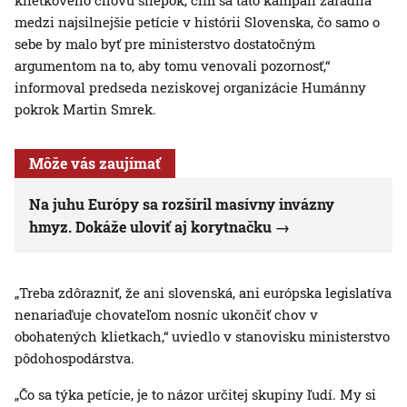
klietkového chovu sliepok, čím sa táto kampaň zaradila
medzi najsilnejšie petície v histórii Slovenska, čo samo o
sebe by malo byť pre ministerstvo dostatočným
argumentom na to, aby tomu venovali pozornosť,“
informoval predseda neziskovej organizácie Humánny
pokrok Martin Smrek.
Môže vás zaujímať
Na juhu Európy sa rozšíril masívny invázny
hmyz. Dokáže uloviť aj korytnačku
„Treba zdôrazniť, že ani slovenská, ani európska legislatíva
nenariaďuje chovateľom nosníc ukončiť chov v
obohatených klietkach,“ uviedlo v stanovisku ministerstvo
pôdohospodárstva.
„Čo sa týka petície, je to názor určitej skupiny ľudí. My si