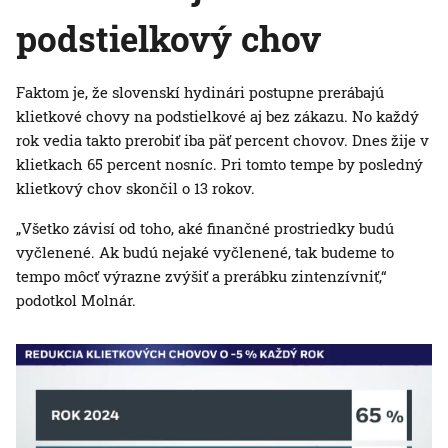
podstielkový chov
Faktom je, že slovenskí hydinári postupne prerábajú
klietkové chovy na podstielkové aj bez zákazu. No každý
rok vedia takto prerobiť iba päť percent chovov. Dnes žije v
klietkach 65 percent nosníc. Pri tomto tempe by posledný
klietkový chov skončil o 13 rokov.
„Všetko závisí od toho, aké finančné prostriedky budú
vyčlenené. Ak budú nejaké vyčlenené, tak budeme to
tempo môcť výrazne zvýšiť a prerábku zintenzívniť,“
podotkol Molnár.