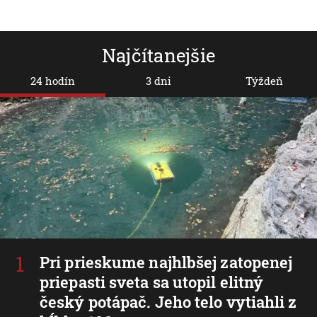
Najčítanejšie
24 hodín
3 dni
Týždeň
Pri prieskume najhlbšej zatopenej
priepasti sveta sa utopil elitný
český potápač. Jeho telo vytiahli z