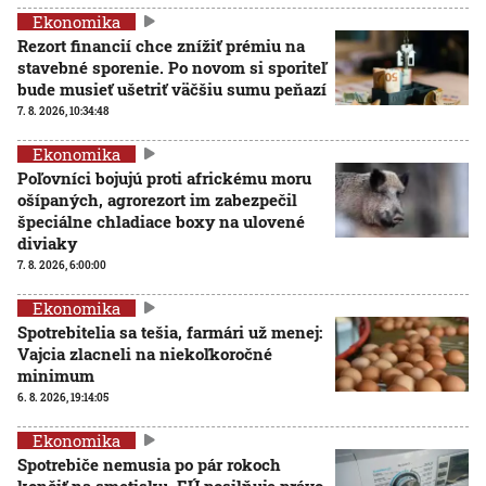
Ekonomika
Rezort financií chce znížiť prémiu na
stavebné sporenie. Po novom si sporiteľ
bude musieť ušetriť väčšiu sumu peňazí
7. 8. 2026, 10:34:48
Ekonomika
Poľovníci bojujú proti africkému moru
ošípaných, agrorezort im zabezpečil
špeciálne chladiace boxy na ulovené
diviaky
7. 8. 2026, 6:00:00
Ekonomika
Spotrebitelia sa tešia, farmári už menej:
Vajcia zlacneli na niekoľkoročné
minimum
6. 8. 2026, 19:14:05
Ekonomika
Spotrebiče nemusia po pár rokoch
končiť na smetisku. EÚ posilňuje právo