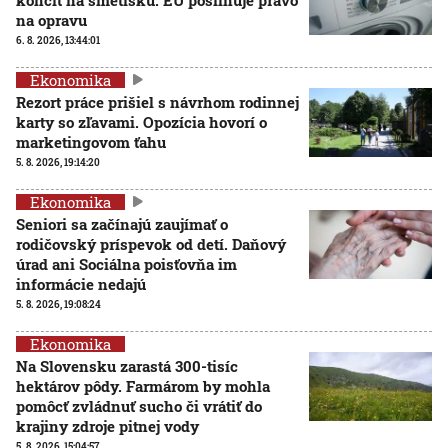
na opravu
6. 8. 2026, 13:44:01
Ekonomika
Rezort práce prišiel s návrhom rodinnej
karty so zľavami. Opozícia hovorí o
marketingovom ťahu
5. 8. 2026, 19:14:20
Ekonomika
Seniori sa začínajú zaujímať o
rodičovský príspevok od detí. Daňový
úrad ani Sociálna poisťovňa im
informácie nedajú
5. 8. 2026, 19:08:24
Ekonomika
Na Slovensku zarastá 300-tisíc
hektárov pôdy. Farmárom by mohla
pomôcť zvládnuť sucho či vrátiť do
krajiny zdroje pitnej vody
5. 8. 2026, 15:04:57