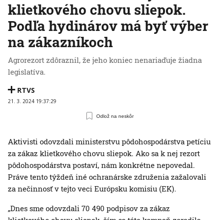
klietkového chovu sliepok.
Podľa hydinárov má byť výber
na zákazníkoch
Agrorezort zdôraznil, že jeho koniec nenariaďuje žiadna
legislatíva.
RTVS
21. 3. 2024 19:37:29
Odlož na neskôr
Aktivisti odovzdali ministerstvu pôdohospodárstva petíciu
za zákaz klietkového chovu sliepok. Ako sa k nej rezort
pôdohospodárstva postaví, nám konkrétne nepovedal.
Práve tento týždeň iné ochranárske združenia zažalovali
za nečinnosť v tejto veci Európsku komisiu (EK).
„Dnes sme odovzdali 70 490 podpisov za zákaz