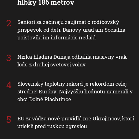
hĺbky 186 metrov
Seniori sa začínajú zaujímať o rodičovský
príspevok od detí. Daňový úrad ani Sociálna
poisťovňa im informácie nedajú
Nízka hladina Dunaja odhalila masívny vrak
lode z druhej svetovej vojny
Slovenský teplotný rekord je rekordom celej
strednej Európy: Najvyššiu hodnotu namerali v
obci Dolné Plachtince
EÚ zavádza nové pravidlá pre Ukrajincov, ktorí
utiekli pred ruskou agresiou