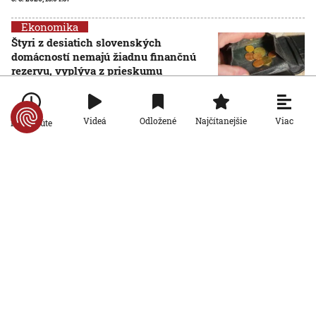
Ekonomika
Štyri z desiatich slovenských
domácností nemajú žiadnu finančnú
rezervu, vyplýva z prieskumu
5. 8. 2026, 6:00:00
Ekonomika
Viac
Videá
Odložené
Najčítanejšie
Po minúte
Počet falošných PN sa znižuje: Nový
systém Sociálnej poisťovni ušetril
desiatky miliónov eur
4. 8. 2026, 19:11:30
Ekonomika
Slovensko stojí pred hrozbou epidémie
starnutia populácie. Odborníci hovoria
o bode zlomu
4. 8. 2026, 6:00:00
Ekonomika
Inšpektoráty práce už môžu
kontrolovať, či firmy dodržiavajú