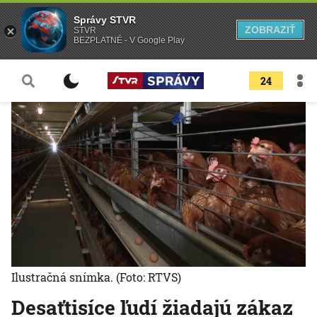
Správy STVR
ZOBRAZIŤ
STVR
BEZPLATNÉ - V Google Play
24
Ilustračná snímka.
(Foto: RTVS)
Desaťtisíce ľudí žiadajú zákaz