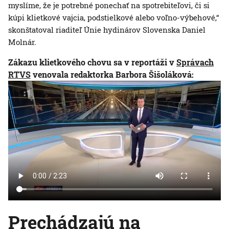
myslíme, že je potrebné ponechať na spotrebiteľovi, či si
kúpi klietkové vajcia, podstielkové alebo voľno-výbehové,“
skonštatoval riaditeľ Únie hydinárov Slovenska Daniel
Molnár.
Zákazu klietkového chovu sa v reportáži v
Správach
RTVS
venovala redaktorka Barbora Šišoláková:
Prechádzajú na