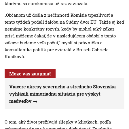
ktorému sa eurokomisia už raz zaviazala.
„Občanom už došla z nečinnosti Komisie trpezlivosť a
tento týždeň podali žalobu na Súdny dvor EÚ. Takže aj keď
nemáme konkrétny rozvrh, kedy by mohol taký zákaz
prísť, môžeme čakať, že v nasledujúcom období o tomto
zákaze budeme veľa počuť,“ myslí si právnička a
konzultantka politík pre zvieratá v Bruseli Gabriela
Kubíková.
Môže vás zaujímať
Viaceré okresy severného a stredného Slovenska
vyhlásili mimoriadnu situáciu pre výskyt
medveďov
O tom, aký život prežívajú sliepky v klietkach, podľa
ochranárov dnes už nemusíme diskutovať. Za týmito