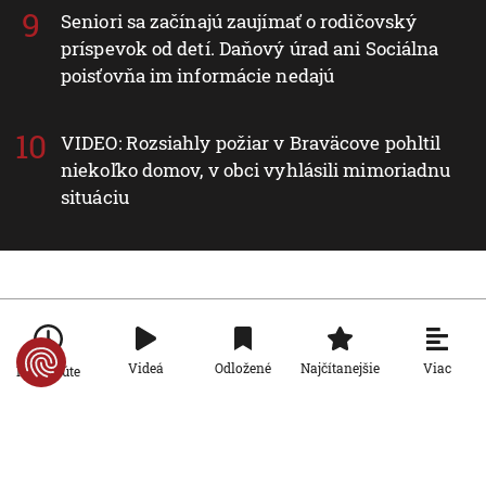
Seniori sa začínajú zaujímať o rodičovský
príspevok od detí. Daňový úrad ani Sociálna
poisťovňa im informácie nedajú
VIDEO: Rozsiahly požiar v Braväcove pohltil
niekoľko domov, v obci vyhlásili mimoriadnu
situáciu
Nové v rubrike Svet
Svet
Viac
Videá
Odložené
Najčítanejšie
Po minúte
VIDEO: Pri brehoch Sicílie našli vrak
starorímskej lode naloženej stovkami
amfor
9. 8. 2026, 14:29:26