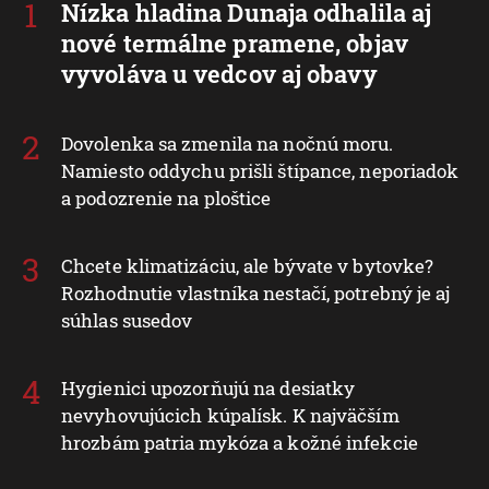
Nízka hladina Dunaja odhalila aj
nové termálne pramene, objav
vyvoláva u vedcov aj obavy
Dovolenka sa zmenila na nočnú moru.
Namiesto oddychu prišli štípance, neporiadok
a podozrenie na ploštice
Chcete klimatizáciu, ale bývate v bytovke?
Rozhodnutie vlastníka nestačí, potrebný je aj
súhlas susedov
Hygienici upozorňujú na desiatky
nevyhovujúcich kúpalísk. K najväčším
hrozbám patria mykóza a kožné infekcie