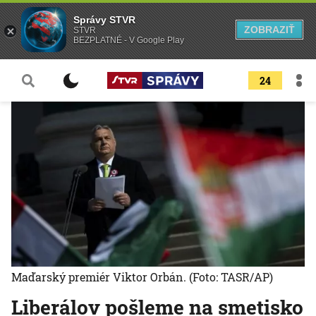
Správy STVR
ZOBRAZIŤ
STVR
BEZPLATNÉ - V Google Play
24
Maďarský premiér Viktor Orbán.
(Foto: TASR/AP)
Liberálov pošleme na smetisko