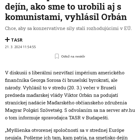
dejín, ako sme to urobili aj s
komunistami, vyhlásil Orbán
Chce, aby sa konzervatívne sily stali rozhodujúcimi v EÚ.
TASR
21. 3. 2024 11:54:55
Odlož na neskôr
V diskusii s liberálmi nezvíťazí impérium amerického
finančníka Georga Sorosa či bruselskí byrokrati, ale
národy. Vyhlásil to v stredu (20. 3.) večer v Bruseli
predseda maďarskej vlády Viktor Orbán na podujatí
straníckej nadácie Maďarského občianskeho združenia
Magyar Polgári Szövetség. S odvolaním sa na server atv.hu
o tom informuje spravodajca TASR v Budapešti.
„Myšlienka otvorenej spoločnosti sa v strednej Európe
neujala. Pošleme ich tam, kam patria, na smetisko dejín