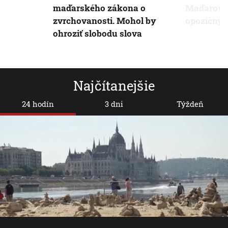
maďarského zákona o
Maďarov. 
zvrchovanosti. Mohol by
opozičný l
ohroziť slobodu slova
Najčítanejšie
24 hodín
3 dni
Týždeň