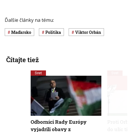
Ďalšie články na tému:
Maďarsko
Politika
Viktor Orbán
Čítajte tiež
Svet
Svet
Odborníci Rady Európy
Proti Orbá
vyjadrili obavy z
do ulíc ti