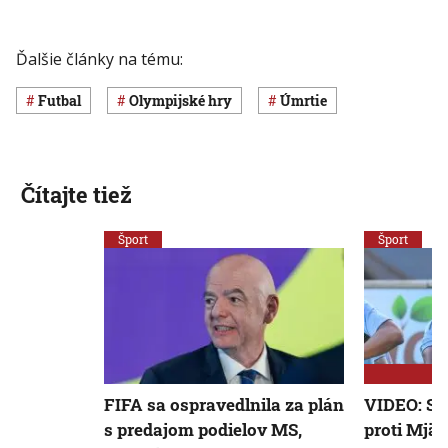
Ďalšie články na tému:
Futbal
olympijské hry
úmrtie
Čítajte tiež
Šport
Šport
FIFA sa ospravedlnila za plán
VIDEO: Slo
s predajom podielov MS,
proti Mjäl