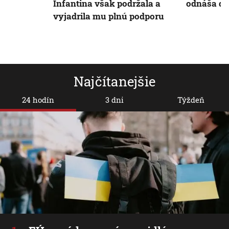
Infantina však podržala a
odnáša dôl
vyjadrila mu plnú podporu
Najčítanejšie
24 hodín
3 dni
Týždeň