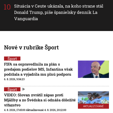
Situácia v Ceute ukázala, na koho strane stál
Donald Trump, píše španielsky denník La
Vanguardia
Nové v rubrike Šport
Šport
FIFA sa ospravedlnila za plán s
predajom podielov MS, Infantina však
podržala a vyjadrila mu plnú podporu
6. 8. 2026, 9:54:23
Šport
VIDEO: Slovan zvrátil zápas proti
Mjällby a zo Švédska si odnáša dôležité
víťazstvo
AKTUALIZOVANÉ
4. 8. 2026, 17:45:00
Aktualizované:
4. 8. 2026, 20:12:00