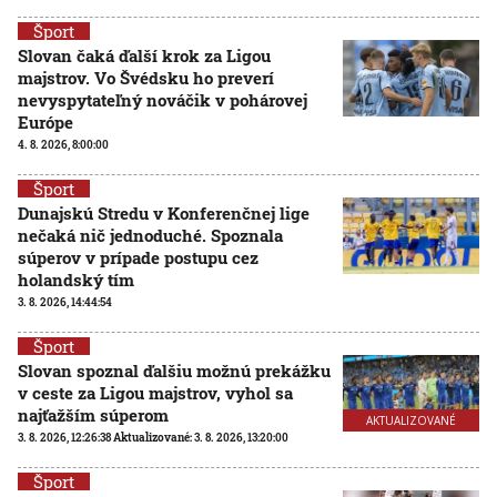
Šport
Slovan čaká ďalší krok za Ligou
majstrov. Vo Švédsku ho preverí
nevyspytateľný nováčik v pohárovej
Európe
4. 8. 2026, 8:00:00
Šport
Dunajskú Stredu v Konferenčnej lige
nečaká nič jednoduché. Spoznala
súperov v prípade postupu cez
holandský tím
3. 8. 2026, 14:44:54
Šport
Slovan spoznal ďalšiu možnú prekážku
v ceste za Ligou majstrov, vyhol sa
najťažším súperom
AKTUALIZOVANÉ
3. 8. 2026, 12:26:38
Aktualizované:
3. 8. 2026, 13:20:00
Šport