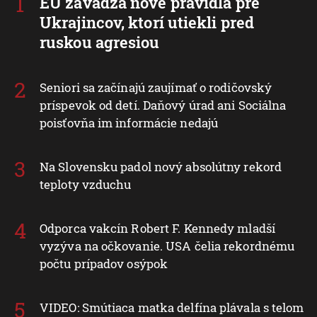
EÚ zavádza nové pravidlá pre
Ukrajincov, ktorí utiekli pred
ruskou agresiou
Seniori sa začínajú zaujímať o rodičovský
príspevok od detí. Daňový úrad ani Sociálna
poisťovňa im informácie nedajú
Na Slovensku padol nový absolútny rekord
teploty vzduchu
Odporca vakcín Robert F. Kennedy mladší
vyzýva na očkovanie. USA čelia rekordnému
počtu prípadov osýpok
VIDEO: Smútiaca matka delfína plávala s telom