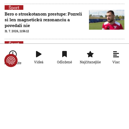
Šport
Bero o stroskotanom prestupe: Pozreli
si len magnetickú rezonanciu a
povedali nie
31. 7. 2026, 11:56:12
Šport
FIFA reaguje na hrozbu bojkotu od
UEFA: Nikto nepredáva futbal
31. 7. 2026, 10:50:46
Viac
Videá
Odložené
Najčítanejšie
Po minúte
Šport
VIDEO: Žilina nezvládla odvetu v
Katoviciach a v Konferenčnej lige
končí
30. 7. 2026, 20:26:04
Šport
Padlo dlho očakávané rozhodnutie: IIHF
vyriekla verdikt nad Ruskom a
Bieloruskom