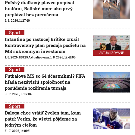
Poľský diaľkový plavec prepísal
históriu, Baltské more ako prvý
preplával bez prerušenia
3. 8. 2026, 11:27:40
Šport
Infantino po rastúcej kritike zrušil
kontroverzný plán predaja podielu na
MS súkromným investorom
AKTUALIZOVANÉ
1. 8. 2026, 8:18:25
Aktualizované:
1. 8. 2026, 12:48:00
Šport
Futbalové MS so 64 účastníkmi? FIFA
hľadá nezávislú spoločnosť na
posúdenie rozšírenia turnaja
31. 7. 2026, 15:02:04
Šport
Ďaloga chce vrátiť Zvolen tam, kam
patrí: Verím, že všetci pôjdeme za
jedným cieľom
31. 7. 2026, 14:01:31