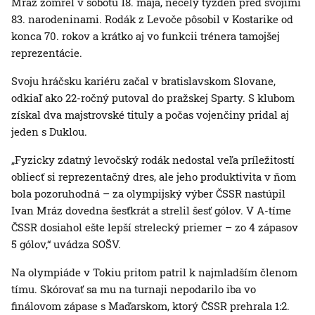
Mráz zomrel v sobotu 18. mája, necelý týždeň pred svojimi
83. narodeninami. Rodák z Levoče pôsobil v Kostarike od
konca 70. rokov a krátko aj vo funkcii trénera tamojšej
reprezentácie.
Svoju hráčsku kariéru začal v bratislavskom Slovane,
odkiaľ ako 22-ročný putoval do pražskej Sparty. S klubom
získal dva majstrovské tituly a počas vojenčiny pridal aj
jeden s Duklou.
„Fyzicky zdatný levočský rodák nedostal veľa príležitostí
obliecť si reprezentačný dres, ale jeho produktivita v ňom
bola pozoruhodná – za olympijský výber ČSSR nastúpil
Ivan Mráz dovedna šesťkrát a strelil šesť gólov. V A-tíme
ČSSR dosiahol ešte lepší strelecký priemer – zo 4 zápasov
5 gólov,“ uvádza SOŠV.
Na olympiáde v Tokiu pritom patril k najmladším členom
tímu. Skórovať sa mu na turnaji nepodarilo iba vo
finálovom zápase s Maďarskom, ktorý ČSSR prehrala 1:2.