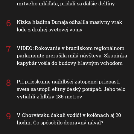
mŕtveho mláďaťa, pridali sa ďalšie delfíny
Nízka hladina Dunaja odhalila masívny vrak
lode z druhej svetovej vojny
VIDEO: Rokovanie v brazílskom regionálnom
parlamente prerušila milá návšteva. Skupinka
kapybár vošla do budovy hlavným vchodom
Pri prieskume najhlbšej zatopenej priepasti
sveta sa utopil elitný český potápač. Jeho telo
vytiahli z hĺbky 186 metrov
V Chorvátsku čakali vodiči v kolónach aj 20
hodín. Čo spôsobilo dopravný nával?