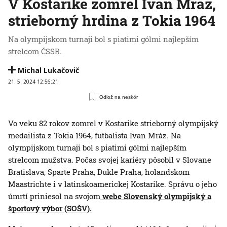
V Kostarike zomrel Ivan Mráz,
strieborný hrdina z Tokia 1964
Na olympijskom turnaji bol s piatimi gólmi najlepším
strelcom ČSSR.
Michal Lukačovič
21. 5. 2024 12:56:21
Odlož na neskôr
Vo veku 82 rokov zomrel v Kostarike strieborný olympijský
medailista z Tokia 1964, futbalista Ivan Mráz. Na
olympijskom turnaji bol s piatimi gólmi najlepším
strelcom mužstva. Počas svojej kariéry pôsobil v Slovane
Bratislava, Sparte Praha, Dukle Praha, holandskom
Maastrichte i v latinskoamerickej Kostarike. Správu o jeho
úmrtí priniesol na svojom
webe Slovenský olympijský a
športový výbor (SOŠV).