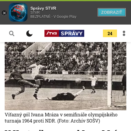
Správy STVR
ZOBRAZIŤ
STVR
BEZPLATNÉ - V Google Play
24
Víťazný gól Ivana Mráza v semifinále olympijského
turnaja 1964 proti NDR.
(Foto: Archív SOŠV)