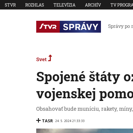
STVR
ROZHLAS
TELEVÍZIA
ARCHÍV
TV PROGR
Správy po 
Svet
Spojené štáty o
vojenskej pomo
Obsahovať bude muníciu, rakety, míny, 
TASR
24. 5. 2024 21:33:33