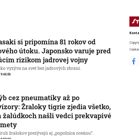
Konta
saki si pripomína 81 rokov od
Copyri
ového útoku. Japonsko varuje pred
Cookie
úcim rizikom jadrovej vojny
ko vyzýva na svet bez jadrových zbraní.
, 9:46:56
ýb cez pneumatiky až po
vízory: Žraloky tigrie zjedia všetko,
h žalúdkoch našli vedci prekvapivé
dmety
druh žralokov prezývajú aj „popolnica oceánu“.