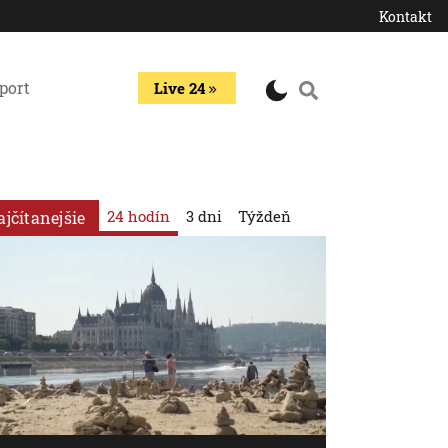
Kontakt
port
Live 24
24 hodín
3 dni
Týždeň
ajčítanejšie