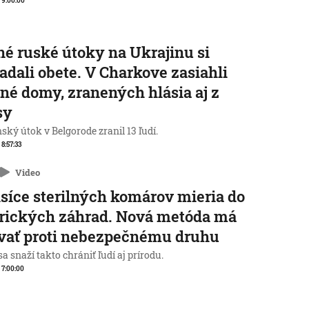
, 9:00:00
é ruské útoky na Ukrajinu si
adali obete. V Charkove zasiahli
né domy, zranených hlásia aj z
sy
ský útok v Belgorode zranil 13 ľudí.
 8:57:33
Video
isíce sterilných komárov mieria do
rických záhrad. Nová metóda má
vať proti nebezpečnému druhu
a snaží takto chrániť ľudí aj prírodu.
, 7:00:00