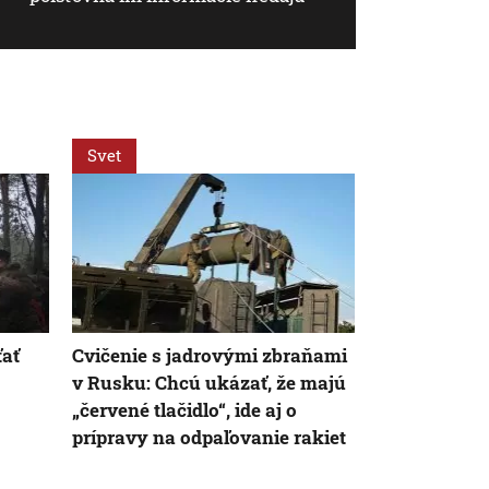
Svet
Svet
ťať
Cvičenie s jadrovými zbraňami
Rusko reagu
v Rusku: Chcú ukázať, že majú
Popiera, že 
„červené tlačidlo“, ide aj o
umiestnilo p
prípravy na odpaľovanie rakiet
zbraň