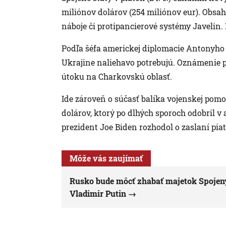
miliónov dolárov (254 miliónov eur). Obsah
náboje či protipancierové systémy Javelin.
Podľa šéfa americkej diplomacie Antonyho
Ukrajine naliehavo potrebujú. Oznámenie p
útoku na Charkovskú oblasť.
Ide zároveň o súčasť balíka vojenskej pomo
dolárov, ktorý po dlhých sporoch odobril v
prezident Joe Biden rozhodol o zaslaní pia
Môže vás zaujímať
Rusko bude môcť zhabať majetok Spojenýc
Vladimir Putin