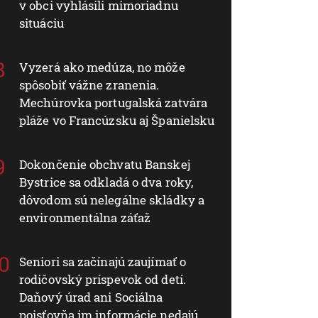
v obci vyhlásili mimoriadnu
situáciu
Vyzerá ako medúza, no môže
spôsobiť vážne zranenia.
Mechúrovka portugalská zatvára
pláže vo Francúzsku aj Španielsku
Dokončenie obchvatu Banskej
Bystrice sa odkladá o dva roky,
dôvodom sú nelegálne skládky a
environmentálna záťaž
Seniori sa začínajú zaujímať o
rodičovský príspevok od detí.
Daňový úrad ani Sociálna
poisťovňa im informácie nedajú