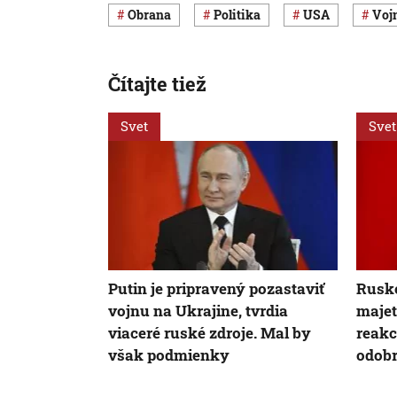
obrana
Politika
USA
vo
Čítajte tiež
Svet
Svet
Putin je pripravený pozastaviť
Rusko
vojnu na Ukrajine, tvrdia
majet
viaceré ruské zdroje. Mal by
reakc
však podmienky
odobr