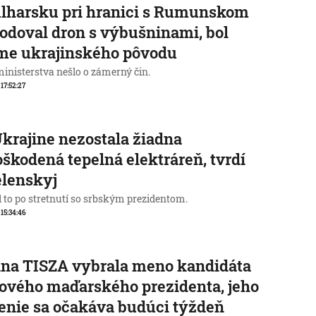
lharsku pri hranici s Rumunskom
odoval dron s výbušninami, bol
me ukrajinského pôvodu
ministerstva nešlo o zámerný čin.
 17:52:27
krajine nezostala žiadna
škodená tepelná elektráreň, tvrdí
elenskyj
l to po stretnutí so srbským prezidentom.
 15:34:46
na TISZA vybrala meno kandidáta
ového maďarského prezidenta, jeho
enie sa očakáva budúci týždeň