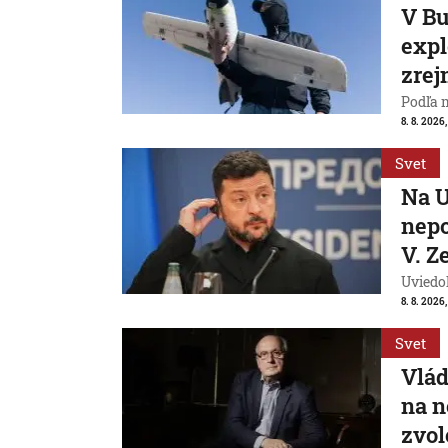
V Bu
expl
zrej
Podľa 
8. 8. 2026,
Svet
Na U
nepo
V. Z
Uviedo
8. 8. 2026,
Svet
Vlád
na n
zvol