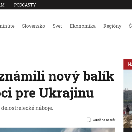
AM
PODCASTY
minúte
Slovensko
Svet
Ekonomika
Regióny
Š
N
známili nový balík
ci pre Ukrajinu
delostrelecké náboje.
Odlož na neskôr