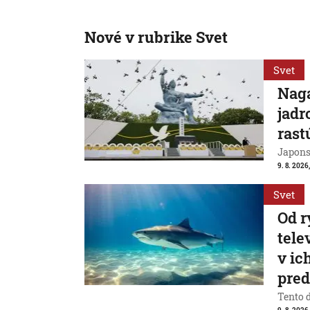
Nové v rubrike Svet
Svet
Naga
jadr
rast
Japons
9. 8. 2026
Svet
Od r
tele
v ic
pre
Tento 