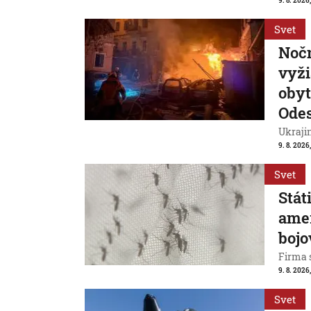
9. 8. 2026
Svet
Nočn
vyži
obyt
Ode
Ukrajin
9. 8. 2026,
Svet
Stát
ame
bojo
Firma s
9. 8. 2026
Svet