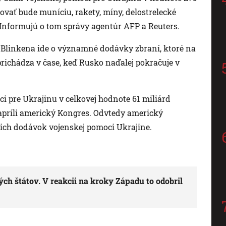
ovať bude muníciu, rakety, míny, delostrelecké
 Informujú o tom správy agentúr AFP a Reuters.
 Blinkena ide o významné dodávky zbraní, ktoré na
richádza v čase, keď Rusko naďalej pokračuje v
ci pre Ukrajinu v celkovej hodnote 61 miliárd
 apríli americký Kongres. Odvtedy americký
tich dodávok vojenskej pomoci Ukrajine.
h štátov. V reakcii na kroky Západu to odobril