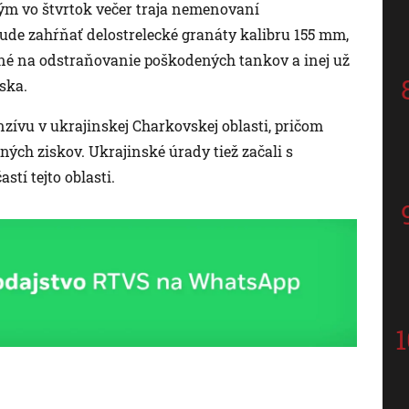
ým vo štvrtok večer traja nemenovaní
 bude zahŕňať delostrelecké granáty kalibru 155 mm,
čené na odstraňovanie poškodených tankov a inej už
ska.
zívu v ukrajinskej Charkovskej oblasti, pričom
ch ziskov. Ukrajinské úrady tiež začali s
stí tejto oblasti.