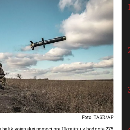
Foto: TASR/AP
vý balík vojenskej pomoci pre Ukrajinu v hodnote 275