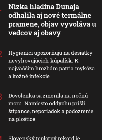
Nízka hladina Dunaja
odhalila aj nové termálne
pramene, objav vyvoláva u
vedcov aj obavy
Hygienici upozorňujú na desiatky
nevyhovujúcich kúpalísk. K
najväčším hrozbám patria mykóza
a kožné infekcie
Dovolenka sa zmenila na nočnú
moru. Namiesto oddychu prišli
štípance, neporiadok a podozrenie
na ploštice
Slovenský teplotný rekord je