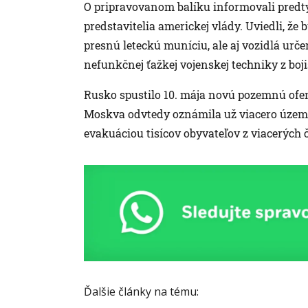
O pripravovanom balíku informovali predt
predstavitelia americkej vlády. Uviedli, že
presnú leteckú muníciu, ale aj vozidlá ur
nefunkčnej ťažkej vojenskej techniky z boji
Rusko spustilo 10. mája novú pozemnú ofen
Moskva odvtedy oznámila už viacero územný
evakuáciou tisícov obyvateľov z viacerých ča
Ďalšie články na tému: