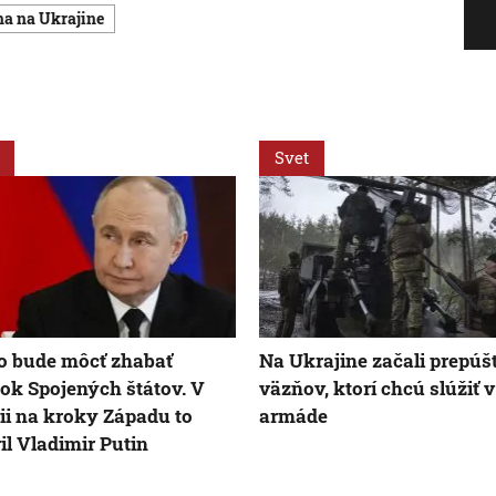
jna na Ukrajine
Svet
 bude môcť zhabať
Na Ukrajine začali prepúš
ok Spojených štátov. V
väzňov, ktorí chcú slúžiť v
ii na kroky Západu to
armáde
il Vladimir Putin