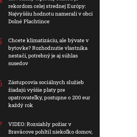
rekordom celej strednej Európy:
Najvyššiu hodnotu namerali v obci
Dolné Plachtince
Chcete klimatizáciu, ale bývate v
bytovke? Rozhodnutie vlastníka
nestačí, potrebný je aj súhlas
susedov
Zástupcovia sociálnych služieb
žiadajú vyššie platy pre
opatrovateľky, postupne o 200 eur
každý rok
VIDEO: Rozsiahly požiar v
Braväcove pohltil niekoľko domov,