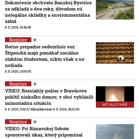
Dokončenie obchvatu Banskej Bystrice
sa odkladá o dva roky, dôvodom sú
nelegálne skládky a environmentálna
záťaž
8. 8. 2026, 19:36:39
Regióny
Ročne prepadne sedemtisíc eur:
Štipendiá majú pomáhať sociálne
slabším študentom, nikto však o ne
nežiada
8. 8. 2026, 13:00:05
Regióny
VIDEO: Rozsiahly požiar v Braväcove
pohltil niekoľko domov, v obci vyhlásili
mimoriadnu situáciu
AKTUALIZOVANÉ
8. 8. 2026, 9:32:27
Aktualizované:
8. 8. 2026, 18:22:00
Regióny
VIDEO: Pri Rimavskej Sobote
spozorovali úkaz, ktorý pripomínal