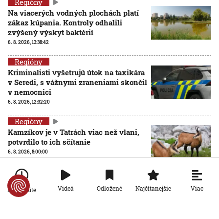
Regióny
Na viacerých vodných plochách platí
zákaz kúpania. Kontroly odhalili
zvýšený výskyt baktérií
6. 8. 2026, 13:38:42
Regióny
Kriminalisti vyšetrujú útok na taxikára
v Seredi, s vážnymi zraneniami skončil
v nemocnici
6. 8. 2026, 12:32:20
Regióny
Kamzíkov je v Tatrách viac než vlani,
potvrdilo to ich sčítanie
6. 8. 2026, 8:00:00
Regióny
Extrémne teplá noc na Záhorí: V Skalici nadránom
Viac
Videá
Odložené
Najčítanejšie
Po minúte
namerali rekord
5. 8. 2026, 9:24:39