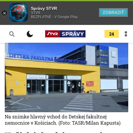
Správy STVR
ZOBRAZIŤ
STVR
BEZPLATNÉ - V Google Play
24
Na snímke hlavný vchod do Detskej fakultnej
nemocnice v Košiciach.
(Foto: TASR/Milan Kapusta)