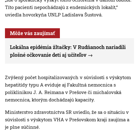
Títo pacienti nepochádzajú z endemických lokalít,“
uviedla hovorkyňa UNLP Ladislava Šustová.
Môže vás zaujímať
Lokálna epidémia žltačky: V Rudňanoch nariadili
plošné očkovanie detí aj učiteľov
Zvýšený počet hospitalizovaných v súvislosti s výskytom
hepatitídy typu A eviduje aj Fakultná nemocnica s
poliklinikou J. A. Reimana v Prešove či michalovská
nemocnica, ktorým dochádzajú kapacity.
Ministerstvo zdravotníctva SR uviedlo, že sa o situáciu v
súvislosti s výskytom VHA v Prešovskom kraji zaujíma a
je plne súčinné.