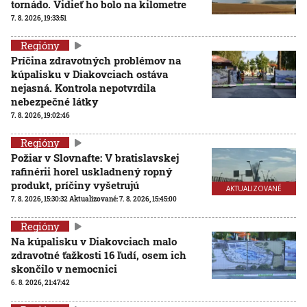
tornádo. Vidieť ho bolo na kilometre
7. 8. 2026, 19:33:51
Regióny
Príčina zdravotných problémov na
kúpalisku v Diakovciach ostáva
nejasná. Kontrola nepotvrdila
nebezpečné látky
7. 8. 2026, 19:02:46
Regióny
Požiar v Slovnafte: V bratislavskej
rafinérii horel uskladnený ropný
produkt, príčiny vyšetrujú
AKTUALIZOVANÉ
7. 8. 2026, 15:30:32
Aktualizované:
7. 8. 2026, 15:45:00
Regióny
Na kúpalisku v Diakovciach malo
zdravotné ťažkosti 16 ľudí, osem ich
skončilo v nemocnici
6. 8. 2026, 21:47:42