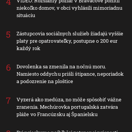
VIDEO: Rozsiahly požiar v Braväcove pohltil
niekoľko domov, v obci vyhlásili mimoriadnu
situáciu
Zástupcovia sociálnych služieb žiadajú vyššie
platy pre opatrovateľky, postupne o 200 eur
každý rok
Dovolenka sa zmenila na nočnú moru.
Namiesto oddychu prišli štípance, neporiadok
a podozrenie na ploštice
Vyzerá ako medúza, no môže spôsobiť vážne
zranenia. Mechúrovka portugalská zatvára
pláže vo Francúzsku aj Španielsku