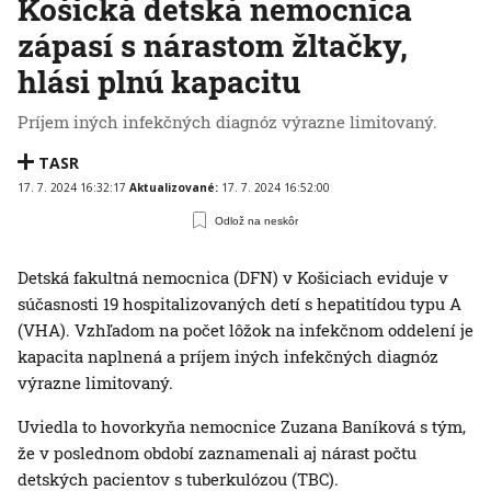
Košická detská nemocnica
zápasí s nárastom žltačky,
hlási plnú kapacitu
Príjem iných infekčných diagnóz výrazne limitovaný.
TASR
17. 7. 2024 16:32:17
Aktualizované:
17. 7. 2024 16:52:00
Odlož na neskôr
Detská fakultná nemocnica (DFN) v Košiciach eviduje v
súčasnosti 19 hospitalizovaných detí s hepatitídou typu A
(VHA). Vzhľadom na počet lôžok na infekčnom oddelení je
kapacita naplnená a príjem iných infekčných diagnóz
výrazne limitovaný.
Uviedla to hovorkyňa nemocnice Zuzana Baníková s tým,
že v poslednom období zaznamenali aj nárast počtu
detských pacientov s tuberkulózou (TBC).