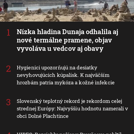
Nízka hladina Dunaja odhalila aj
nové termálne pramene, objav
vyvoláva u vedcov aj obavy
Hygienici upozorňujú na desiatky
nevyhovujúcich kúpalísk. K najväčším
hrozbám patria mykóza a kožné infekcie
Slovenský teplotný rekord je rekordom celej
strednej Európy: Najvyššiu hodnotu namerali v
obci Dolné Plachtince