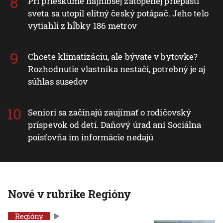
Pri prieskume najhlbšej zatopenej priepasti
sveta sa utopil elitný český potápač. Jeho telo
vytiahli z hĺbky 186 metrov
Chcete klimatizáciu, ale bývate v bytovke?
Rozhodnutie vlastníka nestačí, potrebný je aj
súhlas susedov
Seniori sa začínajú zaujímať o rodičovský
príspevok od detí. Daňový úrad ani Sociálna
poisťovňa im informácie nedajú
Nové v rubrike Regióny
Regióny