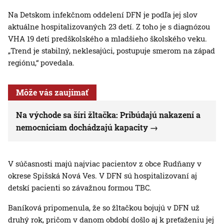
Na Detskom infekčnom oddelení DFN je podľa jej slov
aktuálne hospitalizovaných 23 detí. Z toho je s diagnózou
VHA 19 detí predškolského a mladšieho školského veku.
„Trend je stabilný, neklesajúci, postupuje smerom na západ
regiónu,“ povedala.
Môže vás zaujímať
Na východe sa šíri žltačka: Pribúdajú nakazení a
nemocniciam dochádzajú kapacity
V súčasnosti majú najviac pacientov z obce Rudňany v
okrese Spišská Nová Ves. V DFN sú hospitalizovaní aj
detskí pacienti so závažnou formou TBC.
Baníková pripomenula, že so žltačkou bojujú v DFN už
druhý rok, pričom v danom období došlo aj k preťaženiu jej