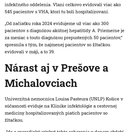
infekčného oddelenia. Vlani celkovo evidovali viac ako
545 pacientov s VHA, ktorí tu boli hospitalizovaní.
„Od začiatku roka 2024 evidujeme už viac ako 300
pacientov s diagnózou akútnej hepatitídy A. Priemerne je
za mesiac s touto diagnózou prepustených 50 pacientov,“
spresnila s tým, že najmenej pacientov so žltačkou
evidovali v máji, a to 39.
Nárast aj v Prešove a
Michalovciach
Univerzitná nemocnica Louisa Pasteura (UNLP) Košice v
súčasnosti eviduje na Klinike infektológie a cestovnej
medicíny hospitalizovaných piatich pacientov so
žltačkou.
„Ide o sporadický výskyt tohto ochorenia v danom období.