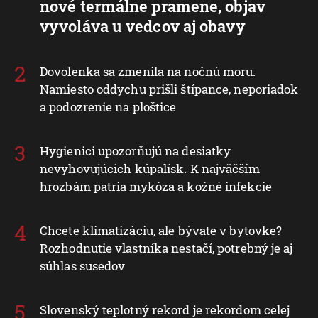
nové termálne pramene, objav
vyvoláva u vedcov aj obavy
Dovolenka sa zmenila na nočnú moru.
Namiesto oddychu prišli štípance, neporiadok
a podozrenie na ploštice
Hygienici upozorňujú na desiatky
nevyhovujúcich kúpalísk. K najväčším
hrozbám patria mykóza a kožné infekcie
Chcete klimatizáciu, ale bývate v bytovke?
Rozhodnutie vlastníka nestačí, potrebný je aj
súhlas susedov
Slovenský teplotný rekord je rekordom celej