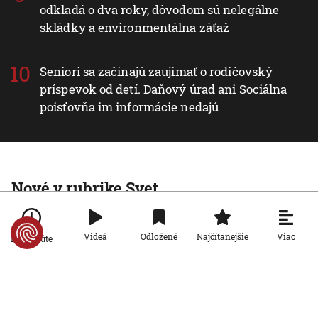
odkladá o dva roky, dôvodom sú nelegálne
skládky a environmentálna záťaž
Seniori sa začínajú zaujímať o rodičovský
príspevok od detí. Daňový úrad ani Sociálna
poisťovňa im informácie nedajú
Nové v rubrike Svet
Svet
Trdelník patrí k Maďarsku, aj keď jeho
Viac
Videá
Odložené
Najčítanejšie
Po minúte
pôvod je inde. Na Balatone ho pečú
podľa pôvodného receptu, no radi
experimentujú
9. 8. 2026, 10:00:00