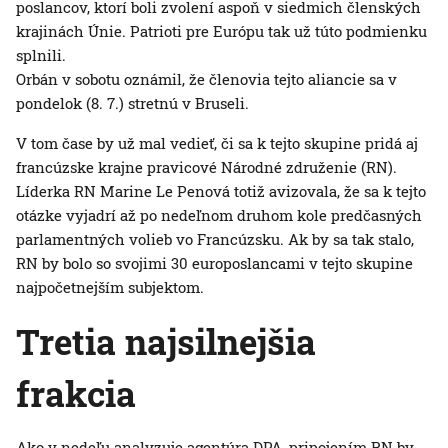
poslancov, ktorí boli zvolení aspoň v siedmich členských
krajinách Únie. Patrioti pre Európu tak už túto podmienku
splnili.
Orbán v sobotu oznámil, že členovia tejto aliancie sa v
pondelok (8. 7.) stretnú v Bruseli.
V tom čase by už mal vedieť, či sa k tejto skupine pridá aj
francúzske krajne pravicové Národné združenie (RN).
Líderka RN Marine Le Penová totiž avizovala, že sa k tejto
otázke vyjadrí až po nedeľnom druhom kole predčasných
parlamentných volieb vo Francúzsku. Ak by sa tak stalo,
RN by bolo so svojimi 30 europoslancami v tejto skupine
najpočetnejším subjektom.
Tretia najsilnejšia
frakcia
Ako v nedeľu analyzuje agentúra DPA, pripojením RN by