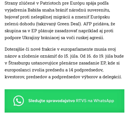
Strany zlúčené v Patriotoch pre Európu spája podľa
vyjadrenia Babiša snaha brániť národnú suverenitu,
bojovať proti nelegálnej migrácii a zmeniť Európsku
zelenú dohodu (takzvaný Green Deal). AFP pridáva, že
skupina sa v EP plánuje zasadzovať napríklad aj proti
podpore Ukrajiny brániacej sa voči ruskej agresii.
Doterajšie či nové frakcie v europarlamente musia svoj
názov a zloženie oznámiť do 15. júla. Od 16. do 19. júla bude
v Štrasburgu ustanovujúce plenárne zasadanie EP, kde si
europoslanci zvolia predsedu a 14 podpredsedov,
kvestorov, predsedov a podpredsedov výborov a delegácií.