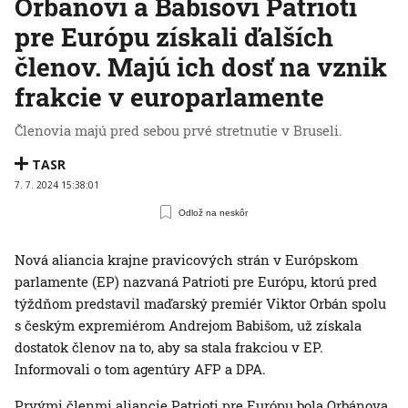
Orbánovi a Babišovi Patrioti
pre Európu získali ďalších
členov. Majú ich dosť na vznik
frakcie v europarlamente
Členovia majú pred sebou prvé stretnutie v Bruseli.
TASR
7. 7. 2024 15:38:01
Odlož na neskôr
Nová aliancia krajne pravicových strán v Európskom
parlamente (EP) nazvaná Patrioti pre Európu, ktorú pred
týždňom predstavil maďarský premiér Viktor Orbán spolu
s českým expremiérom Andrejom Babišom, už získala
dostatok členov na to, aby sa stala frakciou v EP.
Informovali o tom agentúry AFP a DPA.
Prvými členmi aliancie Patrioti pre Európu bola Orbánova