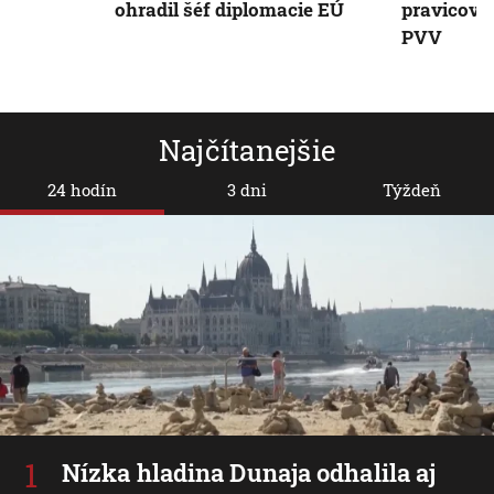
ohradil šéf diplomacie EÚ
pravicová
PVV
Najčítanejšie
24 hodín
3 dni
Týždeň
Nízka hladina Dunaja odhalila aj