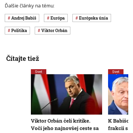
Ďalšie články na tému:
Andrej Babiš
Európa
Európska únia
Politika
Viktor Orbán
Čítajte tiež
Svet
Svet
Viktor Orbán čelí kritike.
K Babišov
Voči jeho najnovšej ceste sa
frakcii sa 