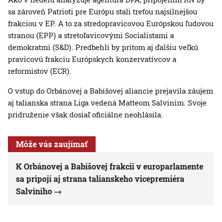
sa zároveň Patrioti pre Európu stali treťou najsilnejšou
frakciou v EP. A to za stredopravicovou Európskou ľudovou
stranou (EPP) a stretoľavicovými Socialistami a
demokratmi (S&D). Predbehli by pritom aj ďalšiu veľkú
pravicovú frakciu Európskych konzervatívcov a
reformistov (ECR).
O vstup do Orbánovej a Babišovej aliancie prejavila záujem
aj talianska strana Liga vedená Matteom Salvinim. Svoje
pridruženie však dosiaľ oficiálne neohlásila.
Môže vás zaujímať
K Orbánovej a Babišovej frakcii v europarlamente
sa pripojí aj strana talianskeho vicepremiéra
Salviniho