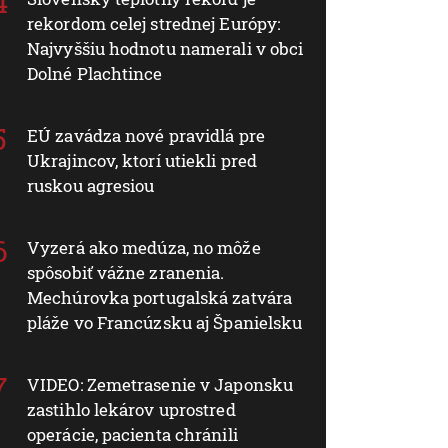
rekordom celej strednej Európy:
Najvyššiu hodnotu namerali v obci
Dolné Plachtince
EÚ zavádza nové pravidlá pre
Ukrajincov, ktorí utiekli pred
ruskou agresiou
Vyzerá ako medúza, no môže
spôsobiť vážne zranenia.
Mechúrovka portugalská zatvára
pláže vo Francúzsku aj Španielsku
VIDEO: Zemetrasenie v Japonsku
zastihlo lekárov uprostred
operácie, pacienta chránili