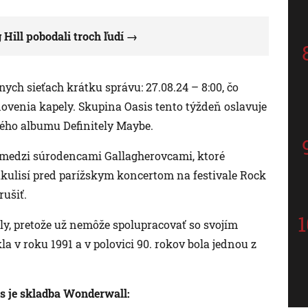
Hill pobodali troch ľudí
nych sieťach krátku správu: 27.08.24 – 8:00, čo
venia kapely. Skupina Oasis tento týždeň oslavuje
vého albumu Definitely Maybe.
 medzi súrodencami Gallagherovcami, ktoré
 zákulisí pred parížskym koncertom na festivale Rock
ušiť.
ly, pretože už nemôže spolupracovať so svojím
 v roku 1991 a v polovici 90. rokov bola jednou z
s je skladba Wonderwall: