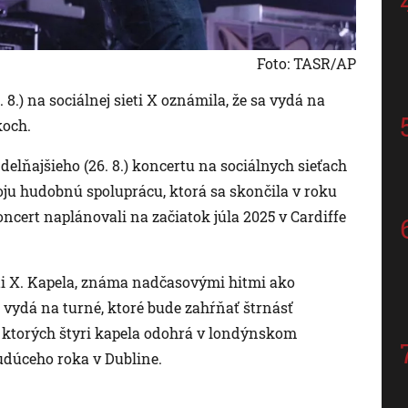
Foto: TASR/AP
 8.) na sociálnej sieti X oznámila, že sa vydá na
koch.
delňajšieho (26. 8.) koncertu na sociálnych sieťach
oju hudobnú spoluprácu, ktorá sa skončila v roku
cert naplánovali na začiatok júla 2025 v Cardiffe
sieti X. Kapela, známa nadčasovými hitmi ako
 vydá na turné, ktoré bude zahŕňať štrnásť
z ktorých štyri kapela odohrá v londýnskom
udúceho roka v Dubline.