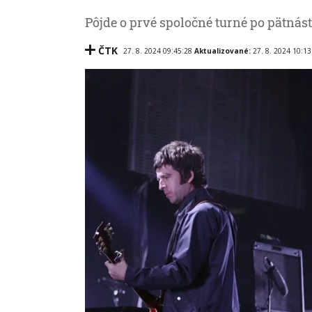
Pôjde o prvé spoločné turné po pätnást
ČTK
27. 8. 2024 09:45:28
Aktualizované:
27. 8. 2024 10:13