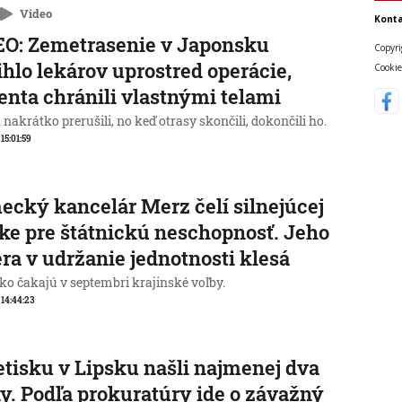
Video
Konta
O: Zemetrasenie v Japonsku
Copyri
ihlo lekárov uprostred operácie,
Cookie
enta chránili vlastnými telami
nakrátko prerušili, no keď otrasy skončili, dokončili ho.
 15:01:59
cký kancelár Merz čelí silnejúcej
ike pre štátnickú neschopnosť. Jeho
ra v udržanie jednotnosti klesá
o čakajú v septembri krajinské voľby.
, 14:44:23
etisku v Lipsku našli najmenej dva
y. Podľa prokuratúry ide o závažný