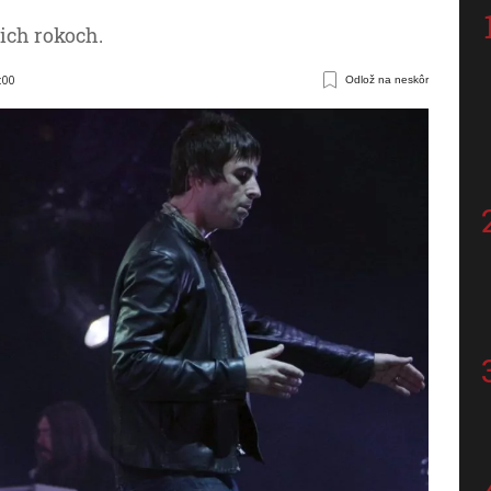
ich rokoch.
:00
Odlož na neskôr