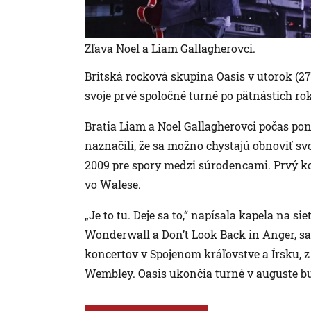
Zľava Noel a Liam Gallagherovci.
Britská rocková skupina Oasis v utorok (27.
svoje prvé spoločné turné po pätnástich ro
Bratia Liam a Noel Gallagherovci počas pon
naznačili, že sa možno chystajú obnoviť sv
2009 pre spory medzi súrodencami. Prvý kon
vo Walese.
„Je to tu. Deje sa to,“ napísala kapela na 
Wonderwall a Don’t Look Back in Anger, sa
koncertov v Spojenom kráľovstve a Írsku, 
Wembley. Oasis ukončia turné v auguste b