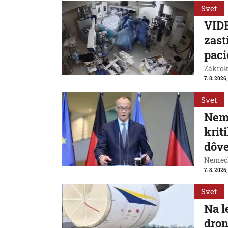
Svet
VIDE
zast
paci
Zákrok 
7. 8. 2026,
Svet
Neme
krit
dôve
Nemeck
7. 8. 2026
Svet
Na l
dron