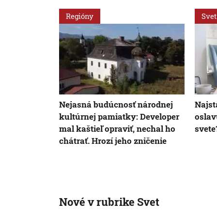
Regióny
Svet
Nejasná budúcnosť národnej
Najst
kultúrnej pamiatky: Developer
oslav
mal kaštieľ opraviť, nechal ho
svete
chátrať. Hrozí jeho zničenie
Nové v rubrike Svet