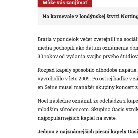
Môže vás zaujímať
Na karnevale v londýnskej štvrti Notting 
Bratia v pondelok večer zverejnili na sociál
médiá pochopili ako dátum oznámenia obno
30 rokov od vydania svojho prvého štúdio
Rozpad kapely spôsobilo dlhodobé napätie
vyvrcholilo v lete 2009. Po ostrej hádke v
en Seine musel manažér skupiny koncert zr
Noel následne oznámil, že odchádza z kape
mladším súrodencom. Skupina Oasis vznikla
najpopulárnejších kapiel na svete.
Jednou z najznámejších piesní kapely Oasi