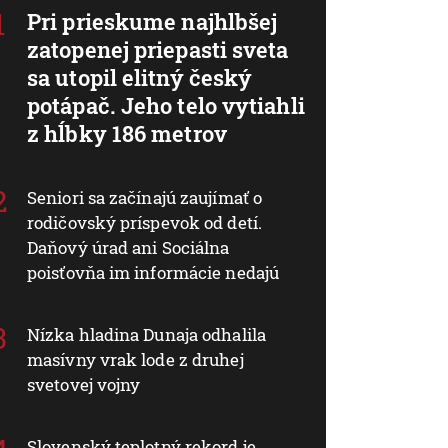
Pri prieskume najhlbšej
zatopenej priepasti sveta
sa utopil elitný český
potápač. Jeho telo vytiahli
z hĺbky 186 metrov
Seniori sa začínajú zaujímať o
rodičovský príspevok od detí.
Daňový úrad ani Sociálna
poisťovňa im informácie nedajú
Nízka hladina Dunaja odhalila
masívny vrak lode z druhej
svetovej vojny
Slovenský teplotný rekord je