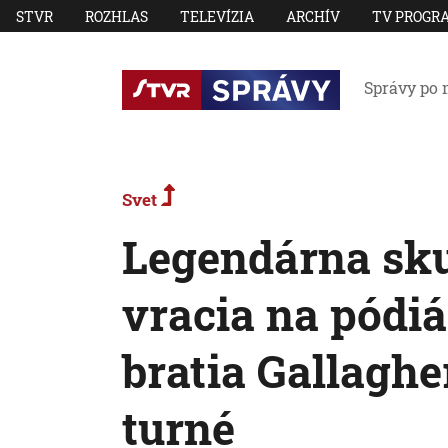
STVR
ROZHLAS
TELEVÍZIA
ARCHÍV
TV PROGR
Správy po 
Svet
Legendárna sku
vracia na pódiá
bratia Gallaghe
turné