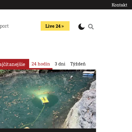
Kontakt
port
Live 24
24 hodín
3 dni
Týždeň
ajčítanejšie