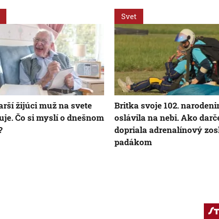
Svet
arší žijúci muž na svete
Britka svoje 102. narodeni
uje. Čo si myslí o dnešnom
oslávila na nebi. Ako darč
?
dopriala adrenalínový zo
padákom