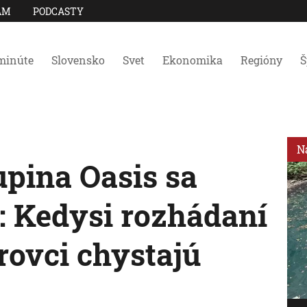
AM
PODCASTY
minúte
Slovensko
Svet
Ekonomika
Regióny
Š
N
pina Oasis sa
: Kedysi rozhádaní
rovci chystajú