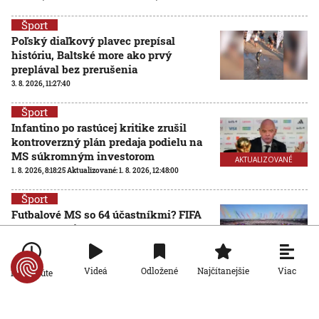
Šport
Poľský diaľkový plavec prepísal
históriu, Baltské more ako prvý
preplával bez prerušenia
3. 8. 2026, 11:27:40
Šport
Infantino po rastúcej kritike zrušil
kontroverzný plán predaja podielu na
MS súkromným investorom
AKTUALIZOVANÉ
1. 8. 2026, 8:18:25
Aktualizované:
1. 8. 2026, 12:48:00
Šport
Futbalové MS so 64 účastníkmi? FIFA
hľadá nezávislú spoločnosť na
posúdenie rozšírenia turnaja
31. 7. 2026, 15:02:04
Viac
Videá
Odložené
Najčítanejšie
Po minúte
Šport
Ďaloga chce vrátiť Zvolen tam, kam
patrí: Verím, že všetci pôjdeme za