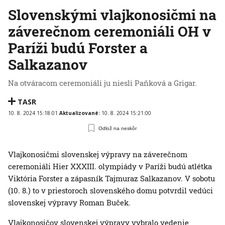
Slovenskými vlajkonosičmi na
záverečnom ceremoniáli OH v
Paríži budú Forster a
Salkazanov
Na otváracom ceremoniáli ju niesli Paňková a Grigar.
TASR
10. 8. 2024 15:18:01
Aktualizované:
10. 8. 2024 15:21:00
Odlož na neskôr
Vlajkonosičmi slovenskej výpravy na záverečnom
ceremoniáli Hier XXXIII. olympiády v Paríži budú atlétka
Viktória Forster a zápasník Tajmuraz Salkazanov. V sobotu
(10. 8.) to v priestoroch slovenského domu potvrdil vedúci
slovenskej výpravy Roman Buček.
Vlajkonosičov slovenskej výpravy vybralo vedenie