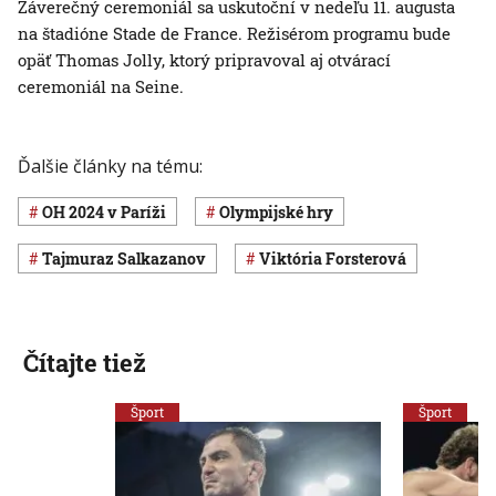
Záverečný ceremoniál sa uskutoční v nedeľu 11. augusta
na štadióne Stade de France. Režisérom programu bude
opäť Thomas Jolly, ktorý pripravoval aj otvárací
ceremoniál na Seine.
Ďalšie články na tému:
OH 2024 v Paríži
olympijské hry
Tajmuraz Salkazanov
Viktória Forsterová
Čítajte tiež
Šport
Šport