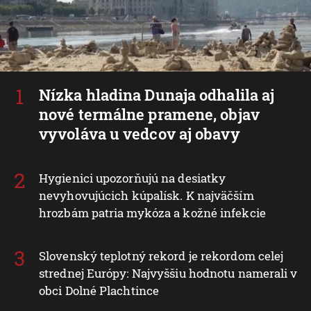
Nízka hladina Dunaja odhalila aj
nové termálne pramene, objav
vyvoláva u vedcov aj obavy
Hygienici upozorňujú na desiatky
nevyhovujúcich kúpalísk. K najväčším
hrozbám patria mykóza a kožné infekcie
Slovenský teplotný rekord je rekordom celej
strednej Európy: Najvyššiu hodnotu namerali v
obci Dolné Plachtince