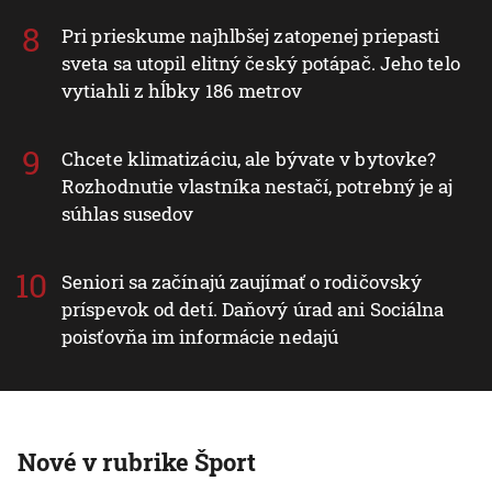
Pri prieskume najhlbšej zatopenej priepasti
sveta sa utopil elitný český potápač. Jeho telo
vytiahli z hĺbky 186 metrov
Chcete klimatizáciu, ale bývate v bytovke?
Rozhodnutie vlastníka nestačí, potrebný je aj
súhlas susedov
Seniori sa začínajú zaujímať o rodičovský
príspevok od detí. Daňový úrad ani Sociálna
poisťovňa im informácie nedajú
Nové v rubrike Šport