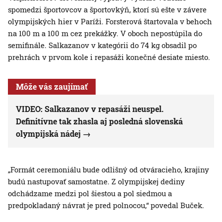
spomedzi športovcov a športovkýň, ktorí sú ešte v závere
olympijských hier v Paríži. Forsterová štartovala v behoch
na 100 m a 100 m cez prekážky. V oboch nepostúpila do
semifinále. Salkazanov v kategórii do 74 kg obsadil po
prehrách v prvom kole i repasáži konečné desiate miesto.
Môže vás zaujímať
VIDEO: Salkazanov v repasáži neuspel.
Definitívne tak zhasla aj posledná slovenská
olympijská nádej
„Formát ceremoniálu bude odlišný od otváracieho, krajiny
budú nastupovať samostatne. Z olympijskej dediny
odchádzame medzi pol šiestou a pol siedmou a
predpokladaný návrat je pred polnocou,“ povedal Buček.