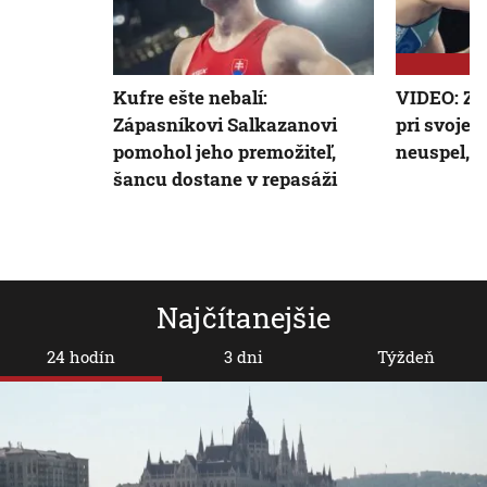
Kufre ešte nebalí:
VIDEO: Zá
Zápasníkovi Salkazanovi
pri svojej
pomohol jeho premožiteľ,
neuspel, t
šancu dostane v repasáži
Najčítanejšie
24 hodín
3 dni
Týždeň