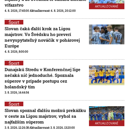
víťazstvo
AKTUALIZOVANÉ
4. 8. 2026, 17:45:00
Aktualizované:
4. 8. 2026, 20:12:00
Šport
Slovan čaká ďalší krok za Ligou
majstrov. Vo Švédsku ho preverí
nevyspytateľný nováčik v pohárovej
Európe
4. 8. 2026, 8:00:00
Šport
Dunajskú Stredu v Konferenčnej lige
nečaká nič jednoduché. Spoznala
súperov v prípade postupu cez
holandský tím
3. 8. 2026, 14:44:54
Šport
Slovan spoznal ďalšiu možnú prekážku
v ceste za Ligou majstrov, vyhol sa
najťažším súperom
AKTUALIZOVANÉ
3. 8. 2026, 12:26:38
Aktualizované:
3. 8. 2026, 13:20:00