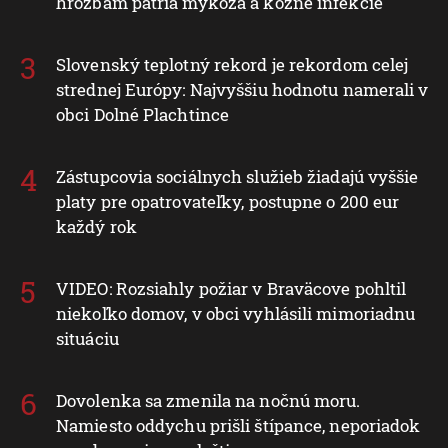
hrozbám patria mykóza a kožné infekcie
Slovenský teplotný rekord je rekordom celej
strednej Európy: Najvyššiu hodnotu namerali v
obci Dolné Plachtince
Zástupcovia sociálnych služieb žiadajú vyššie
platy pre opatrovateľky, postupne o 200 eur
každý rok
VIDEO: Rozsiahly požiar v Braväcove pohltil
niekoľko domov, v obci vyhlásili mimoriadnu
situáciu
Dovolenka sa zmenila na nočnú moru.
Namiesto oddychu prišli štípance, neporiadok