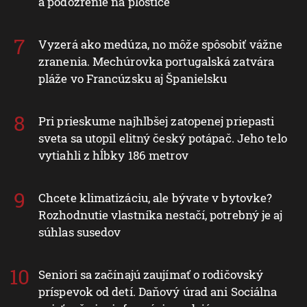
a podozrenie na ploštice
Vyzerá ako medúza, no môže spôsobiť vážne
zranenia. Mechúrovka portugalská zatvára
pláže vo Francúzsku aj Španielsku
Pri prieskume najhlbšej zatopenej priepasti
sveta sa utopil elitný český potápač. Jeho telo
vytiahli z hĺbky 186 metrov
Chcete klimatizáciu, ale bývate v bytovke?
Rozhodnutie vlastníka nestačí, potrebný je aj
súhlas susedov
Seniori sa začínajú zaujímať o rodičovský
príspevok od detí. Daňový úrad ani Sociálna