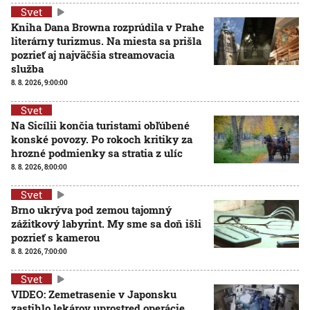
Svet
Kniha Dana Browna rozprúdila v Prahe
literárny turizmus. Na miesta sa prišla
pozrieť aj najväčšia streamovacia
služba
8. 8. 2026, 9:00:00
Svet
Na Sicílii končia turistami obľúbené
konské povozy. Po rokoch kritiky za
hrozné podmienky sa stratia z ulíc
8. 8. 2026, 8:00:00
Svet
Brno ukrýva pod zemou tajomný
zážitkový labyrint. My sme sa doň išli
pozrieť s kamerou
8. 8. 2026, 7:00:00
Svet
VIDEO: Zemetrasenie v Japonsku
zastihlo lekárov uprostred operácie,