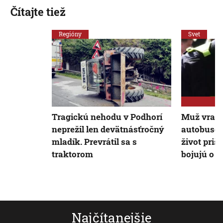
Čítajte tiež
Regióny
Svet
Tragickú nehodu v Podhorí
Muž vrazi
neprežil len devätnásťročný
autobusov
mladík. Prevrátil sa s
život prišl
traktorom
bojujú o ž
Najčítanejšie