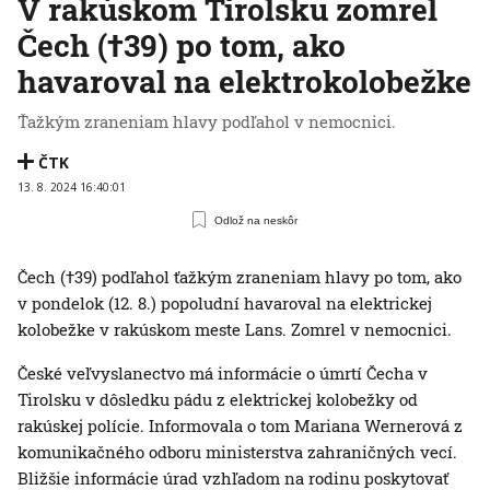
V rakúskom Tirolsku zomrel
Čech (†39) po tom, ako
havaroval na elektrokolobežke
Ťažkým zraneniam hlavy podľahol v nemocnici.
ČTK
13. 8. 2024 16:40:01
Odlož na neskôr
Čech (†39) podľahol ťažkým zraneniam hlavy po tom, ako
v pondelok (12. 8.) popoludní havaroval na elektrickej
kolobežke v rakúskom meste Lans. Zomrel v nemocnici.
České veľvyslanectvo má informácie o úmrtí Čecha v
Tirolsku v dôsledku pádu z elektrickej kolobežky od
rakúskej polície. Informovala o tom Mariana Wernerová z
komunikačného odboru ministerstva zahraničných vecí.
Bližšie informácie úrad vzhľadom na rodinu poskytovať