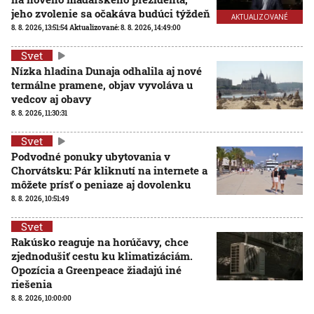
jeho zvolenie sa očakáva budúci týždeň
AKTUALIZOVANÉ
8. 8. 2026, 13:51:54
Aktualizované:
8. 8. 2026, 14:49:00
Svet
Nízka hladina Dunaja odhalila aj nové
termálne pramene, objav vyvoláva u
vedcov aj obavy
8. 8. 2026, 11:30:31
Svet
Podvodné ponuky ubytovania v
Chorvátsku: Pár kliknutí na internete a
môžete prísť o peniaze aj dovolenku
8. 8. 2026, 10:51:49
Svet
Rakúsko reaguje na horúčavy, chce
zjednodušiť cestu ku klimatizáciám.
Opozícia a Greenpeace žiadajú iné
riešenia
8. 8. 2026, 10:00:00