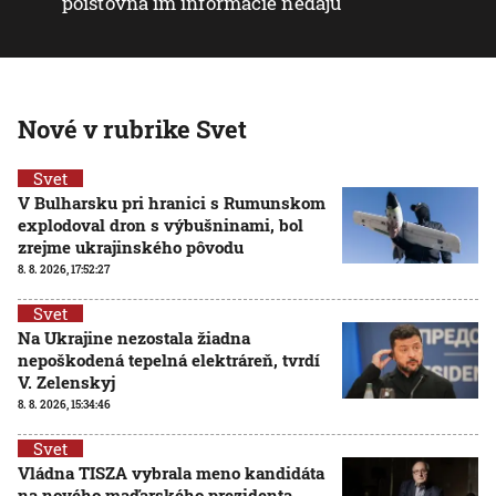
poisťovňa im informácie nedajú
Nové v rubrike Svet
Svet
V Bulharsku pri hranici s Rumunskom
explodoval dron s výbušninami, bol
zrejme ukrajinského pôvodu
8. 8. 2026, 17:52:27
Svet
Na Ukrajine nezostala žiadna
nepoškodená tepelná elektráreň, tvrdí
V. Zelenskyj
8. 8. 2026, 15:34:46
Svet
Vládna TISZA vybrala meno kandidáta
na nového maďarského prezidenta,