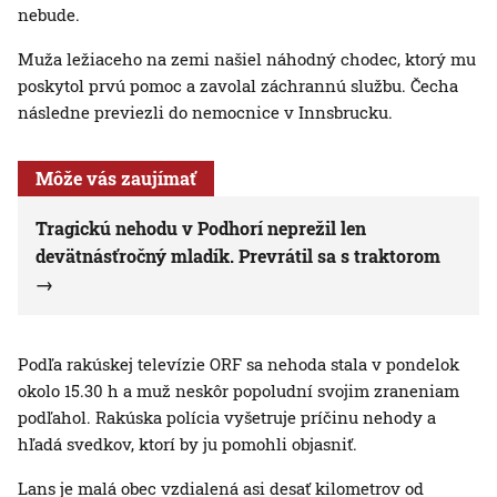
nebude.
Muža ležiaceho na zemi našiel náhodný chodec, ktorý mu
poskytol prvú pomoc a zavolal záchrannú službu. Čecha
následne previezli do nemocnice v Innsbrucku.
Môže vás zaujímať
Tragickú nehodu v Podhorí neprežil len
devätnásťročný mladík. Prevrátil sa s traktorom
Podľa rakúskej televízie ORF sa nehoda stala v pondelok
okolo 15.30 h a muž neskôr popoludní svojim zraneniam
podľahol. Rakúska polícia vyšetruje príčinu nehody a
hľadá svedkov, ktorí by ju pomohli objasniť.
Lans je malá obec vzdialená asi desať kilometrov od