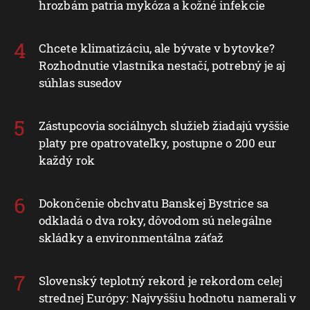
hrozbám patria mykóza a kožné infekcie
Chcete klimatizáciu, ale bývate v bytovke?
Rozhodnutie vlastníka nestačí, potrebný je aj
súhlas susedov
Zástupcovia sociálnych služieb žiadajú vyššie
platy pre opatrovateľky, postupne o 200 eur
každý rok
Dokončenie obchvatu Banskej Bystrice sa
odkladá o dva roky, dôvodom sú nelegálne
skládky a environmentálna záťaž
Slovenský teplotný rekord je rekordom celej
strednej Európy: Najvyššiu hodnotu namerali v