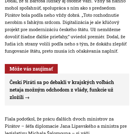
Dodal, že si Bartoša ľudsky aj osobne váži. Vždy sa naňho
mohol spoľahnúť, spolupráca s ním ako s predsedom
Pirátov bola podľa neho vždy dobrá. „Toto rozhodnutie
nerobím s ľahkým srdcom. Digitalizácia je ale kľúčový
projekt pre modernizáciu českého štátu. Už nemôžeme
dovoliť žiadne ďalšie prieťahy,“ uviedol premiér. Dodal, že
ľudia ich strany volili podľa neho s tým, že dokážu zlepšiť
fungovanie štátu, preto musia ich očakávania naplniť.
Môže vás zaujímať
Českí Piráti sa po debakli v krajských voľbách
netaja možným odchodom z vlády, funkcie už
zložili
Fiala podotkol, že prácu ďalších dvoch ministrov za
Pirátov – šéfa diplomacie Jana Lipavského a ministra pre
legislatívu Michala Šalomouna – si váži.