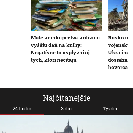
Malé kníhkupectvá kritizujú
Rusko uko
vyššiu daň na knihy:
vojenskú 
Negatívne to ovplyvní aj
Ukrajine 
tých, ktorí nečítajú
dosiahne s
hovorca K
Najčítanejšie
24 hodín
3 dni
Týždeň