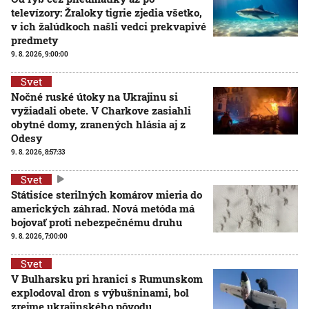
televízory: Žraloky tigrie zjedia všetko,
v ich žalúdkoch našli vedci prekvapivé
predmety
9. 8. 2026, 9:00:00
Svet
Nočné ruské útoky na Ukrajinu si
vyžiadali obete. V Charkove zasiahli
obytné domy, zranených hlásia aj z
Odesy
9. 8. 2026, 8:57:33
Svet
Státisíce sterilných komárov mieria do
amerických záhrad. Nová metóda má
bojovať proti nebezpečnému druhu
9. 8. 2026, 7:00:00
Svet
V Bulharsku pri hranici s Rumunskom
explodoval dron s výbušninami, bol
zrejme ukrajinského pôvodu