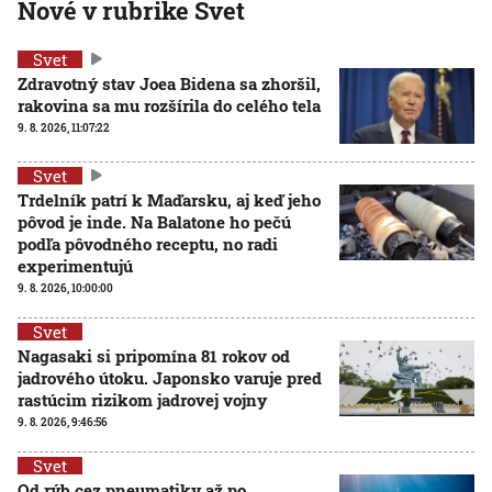
Nové v rubrike Svet
Svet
Zdravotný stav Joea Bidena sa zhoršil,
rakovina sa mu rozšírila do celého tela
9. 8. 2026, 11:07:22
Svet
Trdelník patrí k Maďarsku, aj keď jeho
pôvod je inde. Na Balatone ho pečú
podľa pôvodného receptu, no radi
experimentujú
9. 8. 2026, 10:00:00
Svet
Nagasaki si pripomína 81 rokov od
jadrového útoku. Japonsko varuje pred
rastúcim rizikom jadrovej vojny
9. 8. 2026, 9:46:56
Svet
Od rýb cez pneumatiky až po