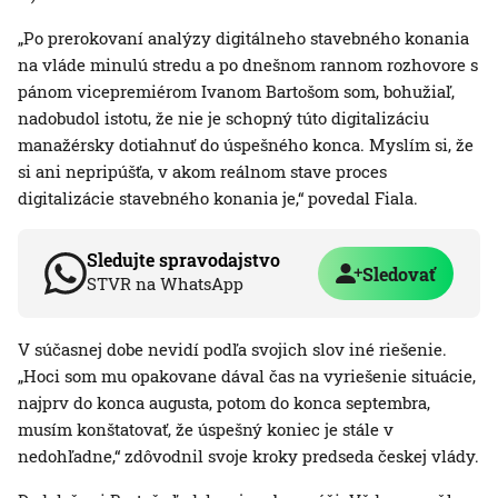
„Po prerokovaní analýzy digitálneho stavebného konania
na vláde minulú stredu a po dnešnom rannom rozhovore s
pánom vicepremiérom Ivanom Bartošom som, bohužiaľ,
nadobudol istotu, že nie je schopný túto digitalizáciu
manažérsky dotiahnuť do úspešného konca. Myslím si, že
si ani nepripúšťa, v akom reálnom stave proces
digitalizácie stavebného konania je,“ povedal Fiala.
Sledujte spravodajstvo
Sledovať
STVR na WhatsApp
V súčasnej dobe nevidí podľa svojich slov iné riešenie.
„Hoci som mu opakovane dával čas na vyriešenie situácie,
najprv do konca augusta, potom do konca septembra,
musím konštatovať, že úspešný koniec je stále v
nedohľadne,“ zdôvodnil svoje kroky predseda českej vlády.