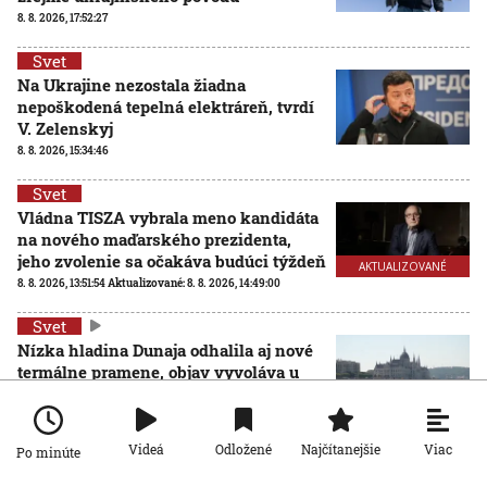
8. 8. 2026, 17:52:27
Svet
Na Ukrajine nezostala žiadna
nepoškodená tepelná elektráreň, tvrdí
V. Zelenskyj
8. 8. 2026, 15:34:46
Svet
Vládna TISZA vybrala meno kandidáta
na nového maďarského prezidenta,
jeho zvolenie sa očakáva budúci týždeň
AKTUALIZOVANÉ
8. 8. 2026, 13:51:54
Aktualizované:
8. 8. 2026, 14:49:00
Svet
Nízka hladina Dunaja odhalila aj nové
termálne pramene, objav vyvoláva u
vedcov aj obavy
8. 8. 2026, 11:30:31
Viac
Videá
Odložené
Najčítanejšie
Po minúte