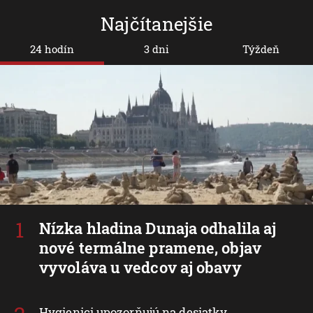
Najčítanejšie
24 hodín
3 dni
Týždeň
Nízka hladina Dunaja odhalila aj
nové termálne pramene, objav
vyvoláva u vedcov aj obavy
Hygienici upozorňujú na desiatky