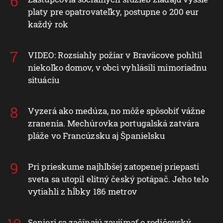
platy pre opatrovateľky, postupne o 200 eur
každý rok
VIDEO: Rozsiahly požiar v Braväcove pohltil
niekoľko domov, v obci vyhlásili mimoriadnu
situáciu
Vyzerá ako medúza, no môže spôsobiť vážne
zranenia. Mechúrovka portugalská zatvára
pláže vo Francúzsku aj Španielsku
Pri prieskume najhlbšej zatopenej priepasti
sveta sa utopil elitný český potápač. Jeho telo
vytiahli z hĺbky 186 metrov
Seniori sa začínajú zaujímať o rodičovský