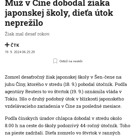
Muž v Číne dobodal žiaka
japonskej školy, dieťa útok
neprežilo
Žiak mal desať rokov.
ČTK
19. 9. 2024 06:25:29
Odlož na neskôr
Zomrel desaťročný žiak japonskej školy v Šen-čene na
juhu Číny, ktorého v stredu (18. 9.) pobodal útočník. Podľa
agentúry Reuters to vo štvrtok (19. 9.) oznámila vláda v
Tokiu. Išlo o druhý podobný útok v blízkosti japonského
vzdelávacieho zariadenia v Číne za posledné mesiace.
Podľa čínskych úradov chlapca dobodal v stredu okolo
8.00 h na ceste do školy podozrivý 44-ročný útočník. Toho
na pieste zadržali. Dieťa zomrelo vo štvrtok v ranných