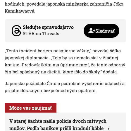
hodinách, povedala japonská ministerka zahraničia Jóko
Kamikawaová.
Sledujte spravodajstvo
Sledovať
STVR na Threads
„Tento incident beriem nesmierne vážne,“ povedal šéfka
japonskej diplomacie. „Toto by sa nemalo stať v žiadnej
krajine. Predovšetkým ma úprimne mrzí, že tento odporný
čin bol spáchaný na dieťati, ktoré išlo do školy,“ dodala.
Japonsko požiadalo Čínu o podrobné vyšetrenie udalosti a
prijatie dôrazných bezpečnostných opatrení.
Môže vás zaujímať
V starej šachte našla polícia dvoch mŕtvych
mužov. Podľa baníkov prišli kradnúť káble