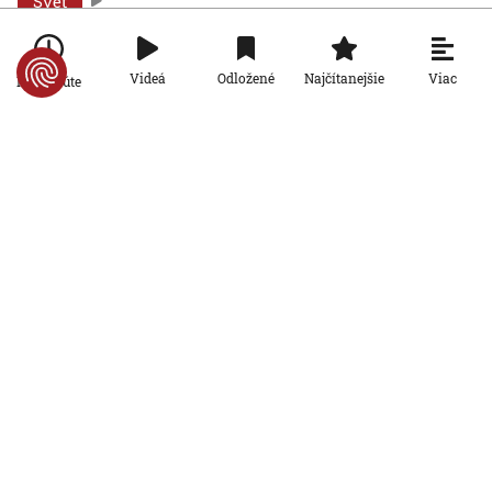
Svet
Brno ukrýva pod zemou tajomný
zážitkový labyrint. My sme sa doň išli
pozrieť s kamerou
Viac
Videá
Odložené
Najčítanejšie
Po minúte
8. 8. 2026, 7:00:00
Svet
VIDEO: Zemetrasenie v Japonsku
zastihlo lekárov uprostred operácie,
pacienta chránili vlastnými telami
7. 8. 2026, 15:01:59
Svet
Nemecký kancelár Merz čelí silnejúcej
kritike pre štátnickú neschopnosť.
Jeho dôvera v udržanie jednotnosti
klesá
7. 8. 2026, 14:44:23
Svet
Na letisku v Lipsku našli najmenej dva
drony. Podľa prokuratúry ide o závažný