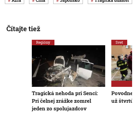
Ázia
Čína
Japonsko
Tragická udalosť
Čítajte tiež
Regióny
Svet
Tragická nehoda pri Senci:
Povodne s
Pri čelnej zrážke zomrel
už štvrtú 
jeden zo spolujazdcov