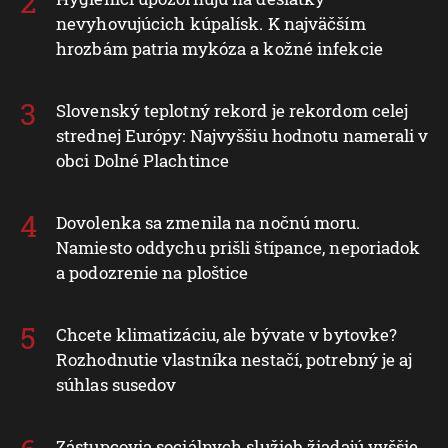
nevyhovujúcich kúpalísk. K najväčším
hrozbám patria mykóza a kožné infekcie
Slovenský teplotný rekord je rekordom celej
strednej Európy: Najvyššiu hodnotu namerali v
obci Dolné Plachtince
Dovolenka sa zmenila na nočnú moru.
Namiesto oddychu prišli štípance, neporiadok
a podozrenie na ploštice
Chcete klimatizáciu, ale bývate v bytovke?
Rozhodnutie vlastníka nestačí, potrebný je aj
súhlas susedov
Zástupcovia sociálnych služieb žiadajú vyššie