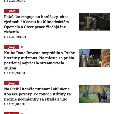
8. 8. 2026, 10:51:49
Svet
Rakúsko reaguje na horúčavy, chce
zjednodušiť cestu ku klimatizáciám.
Opozícia a Greenpeace žiadajú iné
riešenia
8. 8. 2026, 10:00:00
Svet
Kniha Dana Browna rozprúdila v Prahe
literárny turizmus. Na miesta sa prišla
pozrieť aj najväčšia streamovacia
služba
8. 8. 2026, 9:00:00
Svet
Na Sicílii končia turistami obľúbené
konské povozy. Po rokoch kritiky za
hrozné podmienky sa stratia z ulíc
8. 8. 2026, 8:00:00