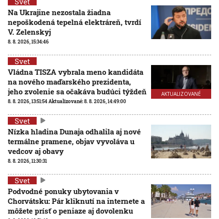
Svet
Na Ukrajine nezostala žiadna
nepoškodená tepelná elektráreň, tvrdí
V. Zelenskyj
8. 8. 2026, 15:34:46
Svet
Vládna TISZA vybrala meno kandidáta
na nového maďarského prezidenta,
jeho zvolenie sa očakáva budúci týždeň
AKTUALIZOVANÉ
8. 8. 2026, 13:51:54
Aktualizované:
8. 8. 2026, 14:49:00
Svet
Nízka hladina Dunaja odhalila aj nové
termálne pramene, objav vyvoláva u
vedcov aj obavy
8. 8. 2026, 11:30:31
Svet
Podvodné ponuky ubytovania v
Chorvátsku: Pár kliknutí na internete a
môžete prísť o peniaze aj dovolenku