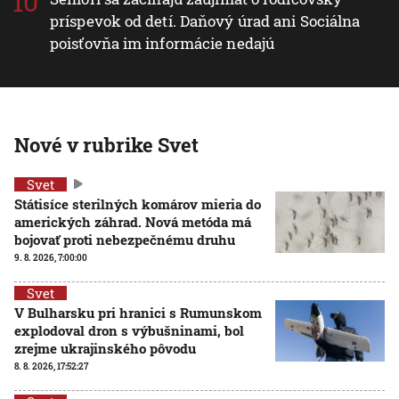
príspevok od detí. Daňový úrad ani Sociálna
poisťovňa im informácie nedajú
Nové v rubrike Svet
Svet
Státisíce sterilných komárov mieria do
amerických záhrad. Nová metóda má
bojovať proti nebezpečnému druhu
9. 8. 2026, 7:00:00
Svet
V Bulharsku pri hranici s Rumunskom
explodoval dron s výbušninami, bol
zrejme ukrajinského pôvodu
8. 8. 2026, 17:52:27