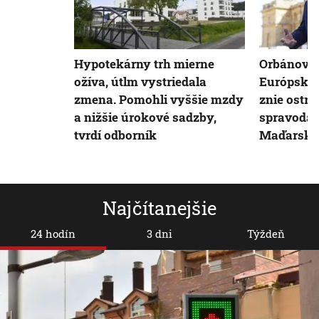
Hypotekárny trh mierne
Orbánova 
ožíva, útlm vystriedala
Európsku 
zmena. Pomohli vyššie mzdy
znie ostré
a nižšie úrokové sadzby,
spravodaj
tvrdí odborník
Maďarsko
Najčítanejšie
24 hodín
3 dni
Týždeň