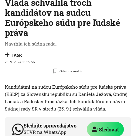
Vláda schválila troch
kandidátov na sudcu
Európskeho súdu pre ľudské
práva
Navrhla ich súdna rada.
TASR
25. 9. 2024 11:59:56
Odlož na neskôr
Kandidátmi na sudcu Európskeho súdu pre ľudské práva
(ESĽP) za Slovenskú republiku sú Daniela Ježová, Ondrej
Laciak a Radoslav Procházka. Ich kandidatúru na návrh
Súdnej rady SR v stredu (25. 9.) schválila vláda.
Sledujte spravodajstvo
Sledovať
STVR na WhatsApp