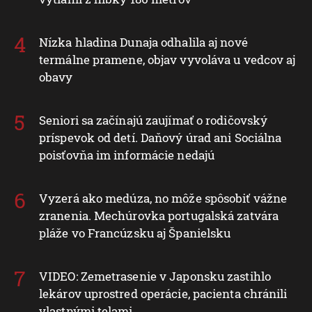
Nízka hladina Dunaja odhalila aj nové
termálne pramene, objav vyvoláva u vedcov aj
obavy
Seniori sa začínajú zaujímať o rodičovský
príspevok od detí. Daňový úrad ani Sociálna
poisťovňa im informácie nedajú
Vyzerá ako medúza, no môže spôsobiť vážne
zranenia. Mechúrovka portugalská zatvára
pláže vo Francúzsku aj Španielsku
VIDEO: Zemetrasenie v Japonsku zastihlo
lekárov uprostred operácie, pacienta chránili
vlastnými telami