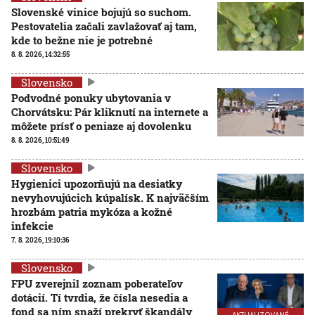
Slovenské vinice bojujú so suchom.
Pestovatelia začali zavlažovať aj tam,
kde to bežne nie je potrebné
8. 8. 2026, 14:32:55
Slovensko
Podvodné ponuky ubytovania v
Chorvátsku: Pár kliknutí na internete a
môžete prísť o peniaze aj dovolenku
8. 8. 2026, 10:51:49
Slovensko
Hygienici upozorňujú na desiatky
nevyhovujúcich kúpalísk. K najväčším
hrozbám patria mykóza a kožné
infekcie
7. 8. 2026, 19:10:36
Slovensko
FPU zverejnil zoznam poberateľov
dotácií. Tí tvrdia, že čísla nesedia a
fond sa ním snaží prekryť škandály
AKTUALIZOVANÉ