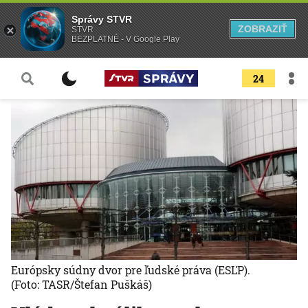
Správy STVR
ZOBRAZIŤ
STVR
BEZPLATNÉ - V Google Play
24
Európsky súdny dvor pre ľudské práva (ESĽP).
(Foto: TASR/Štefan Puškáš)