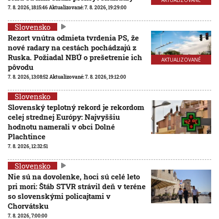
7. 8. 2026, 18:15:46
Aktualizované:
7. 8. 2026, 19:29:00
Slovensko
Rezort vnútra odmieta tvrdenia PS, že
nové radary na cestách pochádzajú z
Ruska. Požiadal NBÚ o prešetrenie ich
AKTUALIZOVANÉ
pôvodu
7. 8. 2026, 13:08:52
Aktualizované:
7. 8. 2026, 19:12:00
Slovensko
Slovenský teplotný rekord je rekordom
celej strednej Európy: Najvyššiu
hodnotu namerali v obci Dolné
Plachtince
7. 8. 2026, 12:32:51
Slovensko
Nie sú na dovolenke, hoci sú celé leto
pri mori: Štáb STVR strávil deň v teréne
so slovenskými policajtami v
Chorvátsku
7. 8. 2026, 7:00:00