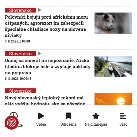
Slovensko
Poľovníci bojujú proti africkému moru
ošípaných, agrorezort im zabezpečil
špeciálne chladiace boxy na ulovené
diviaky
7. 8. 2026, 6:00:00
Slovensko
Dunaj sa zmenil na nepoznanie. Nízka
hladina blokuje lode a zvyšuje náklady
na prepravu
6. 8. 2026, 19:09:48
Slovensko
Nový slovenský teplotný rekord má
ešte vyššiu hodnotu, ako sa pôvodne
zdalo
AKTUALIZOVANÉ
6. 8. 2026, 14:59:28
Aktualizované:
6. 8. 2026, 16:57:00
Viac
Videá
Odložené
Najčítanejšie
Po minúte
Slovensko
Národné parky, ktoré prešli zonáciou, preberajú