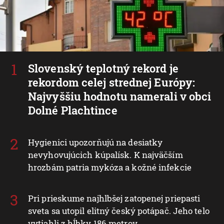
Slovenský teplotný rekord je
rekordom celej strednej Európy:
Najvyššiu hodnotu namerali v obci
Dolné Plachtince
Hygienici upozorňujú na desiatky
nevyhovujúcich kúpalísk. K najväčším
hrozbám patria mykóza a kožné infekcie
Pri prieskume najhlbšej zatopenej priepasti
sveta sa utopil elitný český potápač. Jeho telo
vytiahli z hĺbky 186 metrov