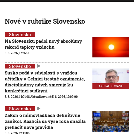
Nové v rubrike Slovensko
Slovensko
Na Slovensku padol nový absolútny
rekord teploty vzduchu
5. 8. 2026, 17:26:51
Slovensko
Susko podá v súvislosti s vraždou
učiteľky v Gelnici trestné oznámenie,
disciplinárny návrh smeruje ku
AKTUALIZOVANÉ
konkrétnej sudkyni
5. 8. 2026, 14:01:08
Aktualizované:
5. 8. 2026, 19:09:00
Slovensko
Zákon o mimovládkach definitívne
zanikol. Koalícia sa vyše roka snažila
pretlačiť nové pravidlá
5. 8. 2026, 12:13:06