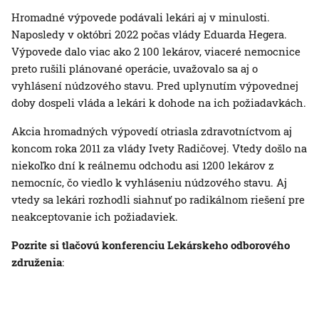
Hromadné výpovede podávali lekári aj v minulosti.
Naposledy v októbri 2022 počas vlády Eduarda Hegera.
Výpovede dalo viac ako 2 100 lekárov, viaceré nemocnice
preto rušili plánované operácie, uvažovalo sa aj o
vyhlásení núdzového stavu. Pred uplynutím výpovednej
doby dospeli vláda a lekári k dohode na ich požiadavkách.
Akcia hromadných výpovedí otriasla zdravotníctvom aj
koncom roka 2011 za vlády Ivety Radičovej. Vtedy došlo na
niekoľko dní k reálnemu odchodu asi 1200 lekárov z
nemocníc, čo viedlo k vyhláseniu núdzového stavu. Aj
vtedy sa lekári rozhodli siahnuť po radikálnom riešení pre
neakceptovanie ich požiadaviek.
Pozrite si tlačovú konferenciu Lekárskeho odborového
združenia
: