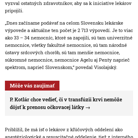
vyzval ostatných zdravotníkov, aby sa k iniciatíve lekárov
pripojili.
„Dnes začíname podávať na celom Slovensku lekárske
výpovede a aktuálne ten počet je 2 713 výpovedí. Je to viac
ako 33 – 34 nemocníc, ktoré sa zapojili, sú tam univerzitné
nemocnice, všetky fakultné nemocnice, sú tam národné
ústavy srdcových chorôb, sú tam menšie nemocnice,
súkromné nemocnice, nemocnice Agelu aj Penty naprieč
spektrom, naprieč Slovenskom,“ povedal Visolajský.
Môže vás zaujímať
P. Kotlár chce vedieť, či v transfúzii krvi nemôže
dôjsť k prenosu očkovacej látky
Priblížil, že má ísť o lekárov z kľúčových oddelení ako
anestéziologické a resuscitačné oddelenie, tiež z interného