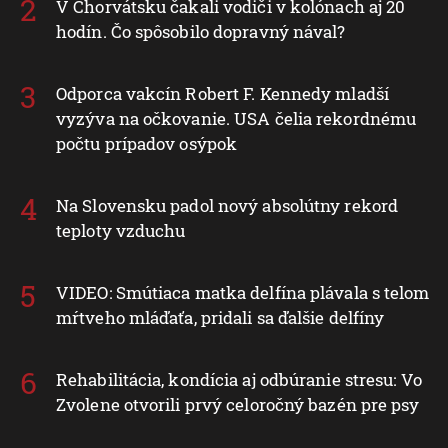
V Chorvátsku čakali vodiči v kolónach aj 20
hodín. Čo spôsobilo dopravný nával?
Odporca vakcín Robert F. Kennedy mladší
vyzýva na očkovanie. USA čelia rekordnému
počtu prípadov osýpok
Na Slovensku padol nový absolútny rekord
teploty vzduchu
VIDEO: Smútiaca matka delfína plávala s telom
mŕtveho mláďaťa, pridali sa ďalšie delfíny
Rehabilitácia, kondícia aj odbúranie stresu: Vo
Zvolene otvorili prvý celoročný bazén pre psy