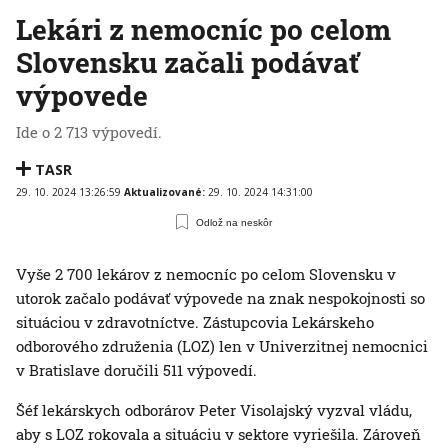
Lekári z nemocníc po celom
Slovensku začali podávať
výpovede
Ide o 2 713 výpovedí.
TASR
29. 10. 2024 13:26:59
Aktualizované:
29. 10. 2024 14:31:00
Odlož na neskôr
Vyše 2 700 lekárov z nemocníc po celom Slovensku v
utorok začalo podávať výpovede na znak nespokojnosti so
situáciou v zdravotníctve. Zástupcovia Lekárskeho
odborového združenia (LOZ) len v Univerzitnej nemocnici
v Bratislave doručili 511 výpovedí.
Šéf lekárskych odborárov Peter Visolajský vyzval vládu,
aby s LOZ rokovala a situáciu v sektore vyriešila. Zároveň