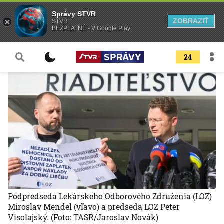
Správy STVR
ZOBRAZIŤ
STVR
BEZPLATNÉ - V Google Play
24
Podpredseda Lekárskeho Odborového Združenia (LOZ)
Miroslav Mendel (vľavo) a predseda LOZ Peter
Visolajský.
(Foto: TASR/Jaroslav Novák)