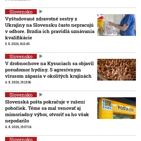
Slovensko
Vyštudované zdravotné sestry z
Ukrajiny na Slovensku často nepracujú
v odbore. Brzdia ich pravidlá uznávania
kvalifikácie
5. 8. 2026, 8:12:45
Slovensko
V drobnochove na Kysuciach sa objavil
pseudomor hydiny. S agresívnym
vírusom zápasia v okolitých krajinách
4. 8. 2026, 19:13:36
Slovensko
Slovenská pošta pokračuje v rušení
pobočiek. Téme sa mal venovať aj
mimoriadny výbor, otvoriť sa ho však
nepodarilo
4. 8. 2026, 19:07:14
Slovensko