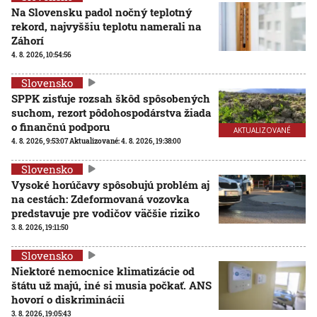
Na Slovensku padol nočný teplotný
rekord, najvyššiu teplotu namerali na
Záhorí
4. 8. 2026, 10:54:56
Slovensko
SPPK zisťuje rozsah škôd spôsobených
suchom, rezort pôdohospodárstva žiada
o finančnú podporu
AKTUALIZOVANÉ
4. 8. 2026, 9:53:07
Aktualizované:
4. 8. 2026, 19:38:00
Slovensko
Vysoké horúčavy spôsobujú problém aj
na cestách: Zdeformovaná vozovka
predstavuje pre vodičov väčšie riziko
3. 8. 2026, 19:11:50
Slovensko
Niektoré nemocnice klimatizácie od
štátu už majú, iné si musia počkať. ANS
hovorí o diskriminácii
3. 8. 2026, 19:05:43