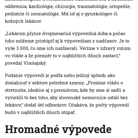
oddelenia, kardiológie, chirurgie, traumatológie, ortopédie,
pediatrie či neonatológie. Má ísť aj o gynekológov či
kožných lekárov.
„Lekárom plynie dvojmesačná výpovedná doba a počas
toho môžeme pristúpiť aj k výpovediam z nadčasov. Je to
vyše 3 000, čo sme ich nazbierali. Veríme v zdravý rozum
vo vláde a že premiér to v najbližších dňoch zastaví,“
povedal Visolajský.
Podanie výpovedí je podľa neho jediný spôsob, ako
dosiahnuť v sektore potrebné zmeny. „Prosíme vládu o
stretnutie, ideálne aj s premiérom, kde by sme si sadli a
vyriešili to bez toho, aby slovenské nemocnice ostali bez
lekárov,“ dodal šéf odborárov. Očakáva, že počty výpovedí
budú v najbližších dňoch stúpať.
Hromadné výpovede