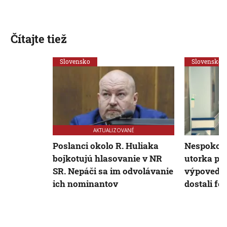
Čítajte tiež
Slovensko
Slovensko
AKTUALIZOVANÉ
Poslanci okolo R. Huliaka
Nespokojn
bojkotujú hlasovanie v NR
utorka po
SR. Nepáči sa im odvolávanie
výpovede.
ich nominantov
dostali f