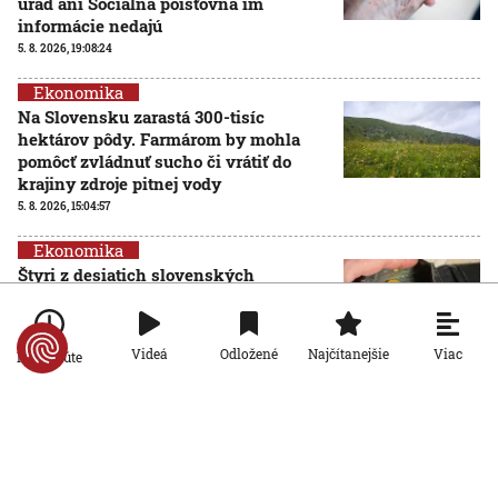
úrad ani Sociálna poisťovňa im
informácie nedajú
5. 8. 2026, 19:08:24
Ekonomika
Na Slovensku zarastá 300-tisíc
hektárov pôdy. Farmárom by mohla
pomôcť zvládnuť sucho či vrátiť do
krajiny zdroje pitnej vody
5. 8. 2026, 15:04:57
Ekonomika
Štyri z desiatich slovenských
domácností nemajú žiadnu finančnú
rezervu, vyplýva z prieskumu
5. 8. 2026, 6:00:00
Viac
Videá
Odložené
Najčítanejšie
Po minúte
Ekonomika
Počet falošných PN sa znižuje: Nový systém Sociálnej
poisťovni ušetril desiatky miliónov eur
4. 8. 2026, 19:11:30