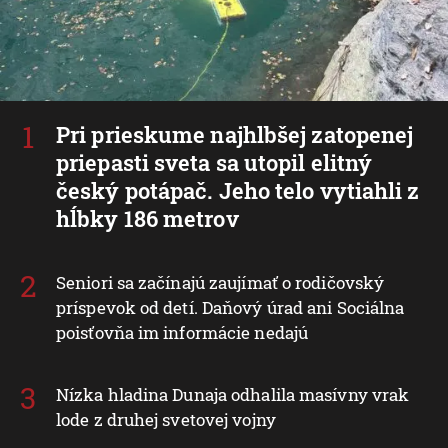
Pri prieskume najhlbšej zatopenej
priepasti sveta sa utopil elitný
český potápač. Jeho telo vytiahli z
hĺbky 186 metrov
Seniori sa začínajú zaujímať o rodičovský
príspevok od detí. Daňový úrad ani Sociálna
poisťovňa im informácie nedajú
Nízka hladina Dunaja odhalila masívny vrak
lode z druhej svetovej vojny