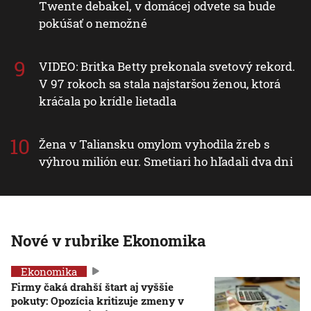
Twente debakel, v domácej odvete sa bude
pokúšať o nemožné
VIDEO: Britka Betty prekonala svetový rekord.
V 97 rokoch sa stala najstaršou ženou, ktorá
kráčala po krídle lietadla
Žena v Taliansku omylom vyhodila žreb s
výhrou milión eur. Smetiari ho hľadali dva dni
Nové v rubrike Ekonomika
Ekonomika
Firmy čaká drahší štart aj vyššie
pokuty: Opozícia kritizuje zmeny v