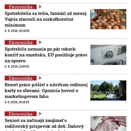
Ekonomika
Spotrebitelia sa tešia, farmári už menej:
Vajcia zlacneli na niekoľkoročné
minimum
6. 8. 2026, 19:14:05
Ekonomika
Spotrebiče nemusia po pár rokoch
končiť na smetisku. EÚ posilňuje právo
na opravu
6. 8. 2026, 13:44:01
Ekonomika
Rezort práce prišiel s návrhom rodinnej
karty so zľavami. Opozícia hovorí o
marketingovom ťahu
5. 8. 2026, 19:14:20
Ekonomika
Seniori sa začínajú zaujímať o
rodičovský príspevok od detí. Daňový