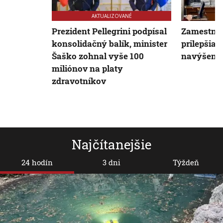
AKTUALIZOVANÉ
Prezident Pellegrini podpísal
Zamestnan
konsolidačný balík, minister
prilepšia,
Šaško zohnal vyše 100
navýšenie
miliónov na platy
zdravotníkov
Najčítanejšie
24 hodín
3 dni
Týždeň