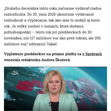
„Druhého decembra tohto roku začneme vydávať riadne
rozhodnutia. Do 30. júna 2025 ukončíme vydávanie
rozhodnutí a vyplácanie, tak ako sme to urobili aj tento
rok. Je veľký rozdiel v sumách, ktoré dostanú
poľnohospodári – tento rok pri preddavkoch do 30.
novembra, nie 117 miliónov eur ako pred rokom, ale 293
miliónov eur,“ zdôraznil Takáč.
Vyplatenie preddavkov na priame platby sa
v Správach
venovala redaktorka Andrea Škutová: