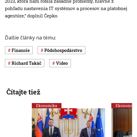
2023, ktorá nám robila zásadné problémy, hlavne z
pohľadu nastavenia IT systémov a procesov na platobnej
agentúre,“ doplnil Čepko.
Ďalšie články na tému:
Financie
pôdohospodárstvo
Richard Takáč
Video
Čítajte tiež
Ekonomika
Ekonomika