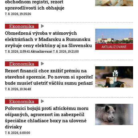
obchodnom registri, rezort
spravodlivosti ich obhajuje
7. 8. 2026, 19:25:26
Ekonomika
Obmedzená výroba v atómových
elektrárňach v Maďarsku a Rumunsku
zvyšuje ceny elektriny aj na Slovensku
AKTUALIZOVANÉ
7. 8. 2026, 11:59:41
Aktualizované:
7. 8. 2026, 19:21:00
Ekonomika
Rezort financií chce znížiť prémiu na
stavebné sporenie. Po novom si sporiteľ
bude musieť ušetriť väčšiu sumu peňazí
7. 8. 2026, 10:34:48
Ekonomika
Poľovníci bojujú proti africkému moru
ošípaných, agrorezort im zabezpečil
špeciálne chladiace boxy na ulovené
diviaky
7. 8. 2026, 6:00:00