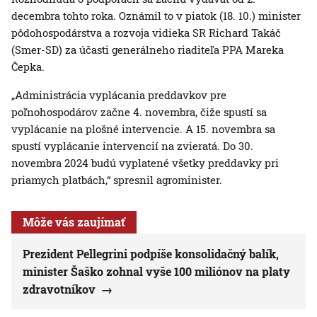
decembra tohto roka. Oznámil to v piatok (18. 10.) minister
pôdohospodárstva a rozvoja vidieka SR Richard Takáč
(Smer-SD) za účasti generálneho riaditeľa PPA Mareka
Čepka.
„Administrácia vyplácania preddavkov pre
poľnohospodárov začne 4. novembra, čiže spustí sa
vyplácanie na plošné intervencie. A 15. novembra sa
spustí vyplácanie intervencií na zvieratá. Do 30.
novembra 2024 budú vyplatené všetky preddavky pri
priamych platbách,“ spresnil agrominister.
Môže vás zaujímať
Prezident Pellegrini podpíše konsolidačný balík,
minister Šaško zohnal vyše 100 miliónov na platy
zdravotníkov