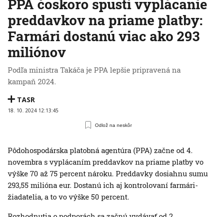
PPA čoskoro spustí vyplácanie
preddavkov na priame platby:
Farmári dostanú viac ako 293
miliónov
Podľa ministra Takáča je PPA lepšie pripravená na
kampaň 2024.
TASR
18. 10. 2024 12:13:45
Odlož na neskôr
Pôdohospodárska platobná agentúra (PPA) začne od 4.
novembra s vyplácaním preddavkov na priame platby vo
výške 70 až 75 percent nároku. Preddavky dosiahnu sumu
293,55 milióna eur. Dostanú ich aj kontrolovaní farmári-
žiadatelia, a to vo výške 50 percent.
Rozhodnutia o podporách sa začnú vydávať od 2.