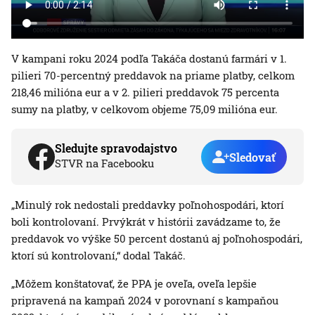
V kampani roku 2024 podľa Takáča dostanú farmári v 1.
pilieri 70-percentný preddavok na priame platby, celkom
218,46 milióna eur a v 2. pilieri preddavok 75 percenta
sumy na platby, v celkovom objeme 75,09 milióna eur.
Sledujte spravodajstvo
Sledovať
STVR na Facebooku
„Minulý rok nedostali preddavky poľnohospodári, ktorí
boli kontrolovaní. Prvýkrát v histórii zavádzame to, že
preddavok vo výške 50 percent dostanú aj poľnohospodári,
ktorí sú kontrolovaní,“ dodal Takáč.
„Môžem konštatovať, že PPA je oveľa, oveľa lepšie
pripravená na kampaň 2024 v porovnaní s kampaňou