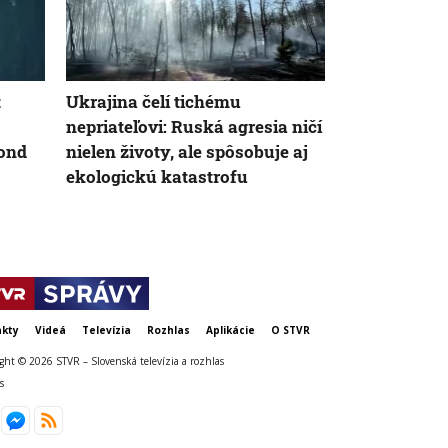
t
Ukrajina čelí tichému
Kolobeh vod
nepriateľovi: Ruská agresia ničí
čoraz menej 
fond
nielen životy, ale spôsobuje aj
Môže za to 
ekologickú katastrofu
WMO
kty
Videá
Televízia
Rozhlas
Aplikácie
O STVR
ght © 2026 STVR – Slovenská televízia a rozhlas
s