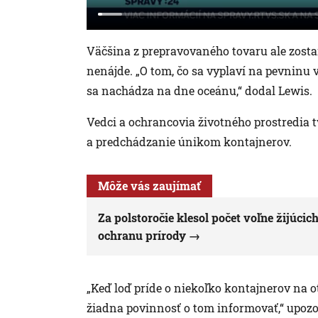
Väčšina z prepravovaného tovaru ale zost
nenájde. „O tom, čo sa vyplaví na pevninu vi
sa nachádza na dne oceánu,“ dodal Lewis.
Vedci a ochrancovia životného prostredia tv
a predchádzanie únikom kontajnerov.
Môže vás zaujímať
Za polstoročie klesol počet voľne žijúcic
ochranu prírody
„Keď loď príde o niekoľko kontajnerov na 
žiadna povinnosť o tom informovať,“ upozo