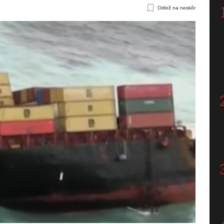
Odlož na neskôr