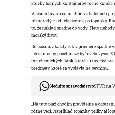
Stovky lodných kontajnerov ročne končia 
Väčšina tovaru sa na dlhé vzdialenosti pr
rôznorodý – od televízorov, po topánky. Ro
to, že náklad spadne do vody. Tieto nehod
morský život.
Do oceánov každý rok v priemere spadne via
ich skutočný počet môže byť oveľa vyšší. Z
ton chemických látok, ktoré sú toxické pre
predmety, ktoré sa vyplavia na pevninu.
Sledujte spravodajstvo
STVR na 
„Na túto pláž chodím pravidelne a odstraňu
rôzne veci. Napríklad topánky, prilby aj lo