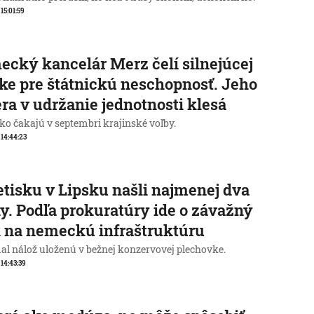
 15:01:59
cký kancelár Merz čelí silnejúcej
ike pre štátnickú neschopnosť. Jeho
ra v udržanie jednotnosti klesá
o čakajú v septembri krajinské voľby.
, 14:44:23
etisku v Lipsku našli najmenej dva
y. Podľa prokuratúry ide o závažný
 na nemeckú infraštruktúru
al nálož uloženú v bežnej konzervovej plechovke.
 14:43:39