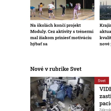
Na školách končí projekt
Kraji
Moduly. Cez aktivity s trénermi
aktu
mal žiakom priniesť motiváciu
kvali
hýbať sa
nové 
Nové v rubrike Svet
Svet
VIDE
zast
paci
Zákrok 