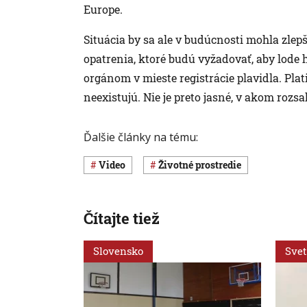
Europe.
Situácia by sa ale v budúcnosti mohla zle
opatrenia, ktoré budú vyžadovať, aby lode 
orgánom v mieste registrácie plavidla. Plat
neexistujú. Nie je preto jasné, v akom roz
Ďalšie články na tému:
Video
Životné prostredie
Čítajte tiež
Slovensko
Svet