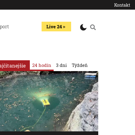
Kontakt
port
Live 24
24 hodín
3 dni
Týždeň
ajčítanejšie