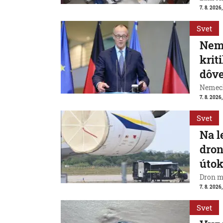
7. 8. 2026,
Svet
Neme
krit
dôve
Nemeck
7. 8. 2026
Svet
Na l
dron
útok
Dron m
7. 8. 2026,
Svet