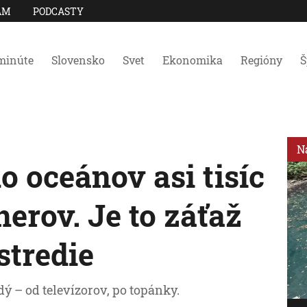
AM
PODCASTY
minúte
Slovensko
Svet
Ekonomika
Regióny
Š
N
 oceánov asi tisíc
erov. Je to záťaž
stredie
ý – od televízorov, po topánky.