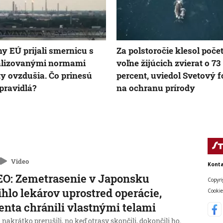
ny EÚ prijali smernicu s
Za polstoročie klesol poče
alizovanými normami
voľne žijúcich zvierat o 73
ty ovzdušia. Čo prinesú
percent, uviedol Svetový 
pravidlá?
na ochranu prírody
Video
Konta
O: Zemetrasenie v Japonsku
Copyri
ihlo lekárov uprostred operácie,
Cookie
enta chránili vlastnými telami
nakrátko prerušili, no keď otrasy skončili, dokončili ho.