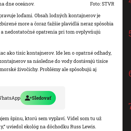
na dne oceánov.
Foto: STVR
epravuje loďami. Obsah lodných kontajnerov je
zbúrené more a čoraz ťažšie plavidlá neraz spôsobia
y a nedostatočné opatrenia pri tom ovplyvňujú
c ako tisíc kontajnerov. Ide len o opatrné odhady,
 kontajnerov sa následne do vody dostávajú tisíce
 morské živočíchy. Problémy ale spôsobujú aj
WhatsApp
Sledovať
jem špinu, ktorú sem vyplaví. Videl som tu už
pty,“ uviedol ekológ na dôchodku Russ Lewis.