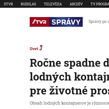
STVR
ROZHLAS
TELEVÍZIA
ARCHÍV
TV PROGR
Správy po 
Svet
Ročne spadne do
lodných kontajn
pre životné pro
Obsah lodných kontajnerov je rôznorod