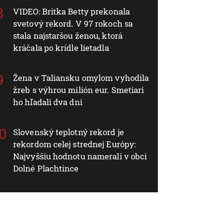
VIDEO: Britka Betty prekonala
svetový rekord. V 97 rokoch sa
stala najstaršou ženou, ktorá
kráčala po krídle lietadla
Žena v Taliansku omylom vyhodila
žreb s výhrou milión eur. Smetiari
ho hľadali dva dni
Slovenský teplotný rekord je
rekordom celej strednej Európy:
Najvyššiu hodnotu namerali v obci
Dolné Plachtince