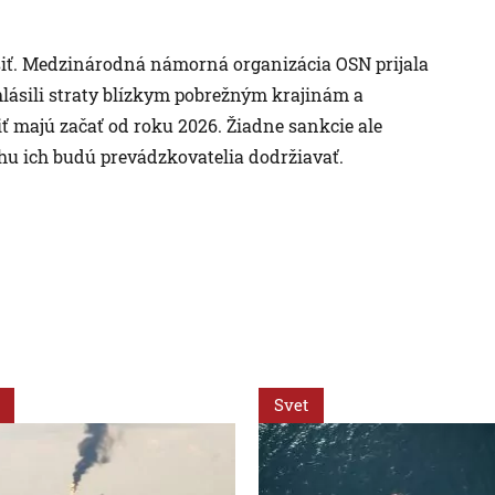
pšiť. Medzinárodná námorná organizácia OSN prijala
hlásili straty blízkym pobrežným krajinám a
iť majú začať od roku 2026. Žiadne sankcie ale
sahu ich budú prevádzkovatelia dodržiavať.
Svet