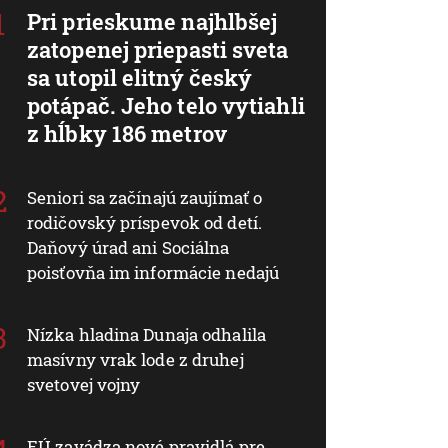
Pri prieskume najhlbšej
zatopenej priepasti sveta
sa utopil elitný český
potápač. Jeho telo vytiahli
z hĺbky 186 metrov
Seniori sa začínajú zaujímať o
rodičovský príspevok od detí.
Daňový úrad ani Sociálna
poisťovňa im informácie nedajú
Nízka hladina Dunaja odhalila
masívny vrak lode z druhej
svetovej vojny
EÚ zavádza nové pravidlá pre