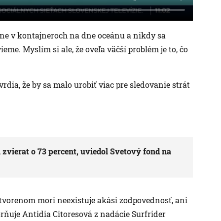
ane v kontajneroch na dne oceánu a nikdy sa
eme. Myslím si ale, že oveľa väčší problém je to, čo
rdia, že by sa malo urobiť viac pre sledovanie strát
h zvierat o 73 percent, uviedol Svetový fond na
otvorenom mori neexistuje akási zodpovednosť, ani
rňuje Antidia Citoresová z nadácie Surfrider