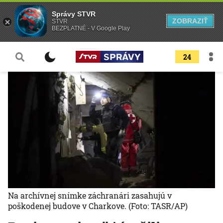
Správy STVR
ZOBRAZIŤ
STVR
BEZPLATNÉ - V Google Play
24
Na archívnej snímke záchranári zasahujú v
poškodenej budove v Charkove.
(Foto: TASR/AP)