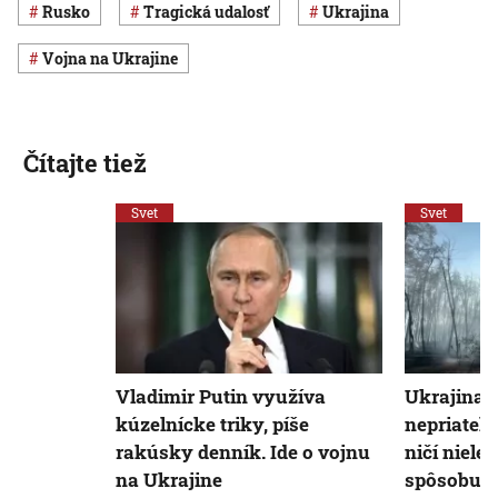
Rusko
Tragická udalosť
Ukrajina
vojna na Ukrajine
Čítajte tiež
Svet
Svet
Vladimir Putin využíva
Ukrajina č
kúzelnícke triky, píše
nepriateľo
rakúsky denník. Ide o vojnu
ničí nielen
na Ukrajine
spôsobuje