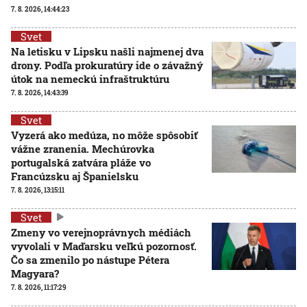
7. 8. 2026, 14:44:23
Svet
Na letisku v Lipsku našli najmenej dva
drony. Podľa prokuratúry ide o závažný
útok na nemeckú infraštruktúru
7. 8. 2026, 14:43:39
Svet
Vyzerá ako medúza, no môže spôsobiť
vážne zranenia. Mechúrovka
portugalská zatvára pláže vo
Francúzsku aj Španielsku
7. 8. 2026, 13:15:11
Svet
Zmeny vo verejnoprávnych médiách
vyvolali v Maďarsku veľkú pozornosť.
Čo sa zmenilo po nástupe Pétera
Magyara?
7. 8. 2026, 11:17:29