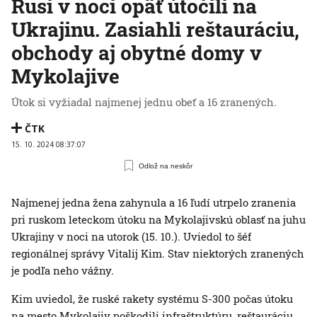
Rusi v noci opäť útočili na
Ukrajinu. Zasiahli reštauráciu,
obchody aj obytné domy v
Mykolajive
Útok si vyžiadal najmenej jednu obeť a 16 zranených.
ČTK
15. 10. 2024 08:37:07
Odlož na neskôr
Najmenej jedna žena zahynula a 16 ľudí utrpelo zranenia
pri ruskom leteckom útoku na Mykolajivskú oblasť na juhu
Ukrajiny v noci na utorok (15. 10.). Uviedol to šéf
regionálnej správy Vitalij Kim. Stav niektorých zranených
je podľa neho vážny.
Kim uviedol, že ruské rakety systému S-300 počas útoku
na mesto Mykolajiv poškodili infraštruktúru, reštauráciu,