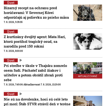
Svet
Bizarný recept na ochranu pred
horúčavami: V Severnej Kórei
odporúčajú aj polievku zo psieho mäsa
7. 8. 2026, 9:39:55
Svet
Z kurtizány dvojitý agent: Mata Hari,
ktorú postihol tragický osud, sa
narodila pred 150 rokmi
7. 8. 2026, 8:00:00
Svet
Pri streľbe v škole v Thajsku zomrelo
osem ľudí. Páchateľ zabil žiakov i
učiteľov a potom obrátil zbraň proti
AKTUALIZOVANÉ
sebe
7. 8. 2026, 7:49:06
Aktualizované:
7. 8. 2026, 13:29:00
Svet
Nie sú na dovolenke, hoci sú celé leto
pri mori: Štáb STVR strávil deň v teréne