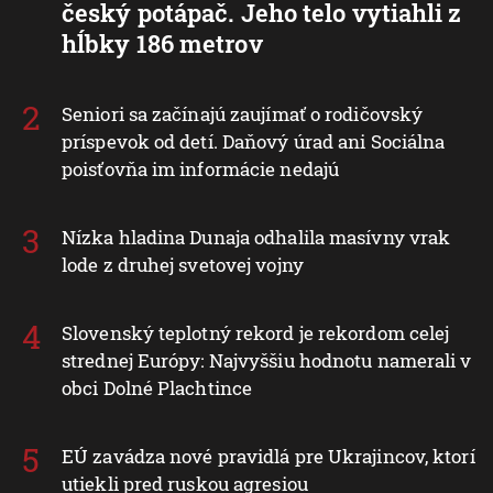
český potápač. Jeho telo vytiahli z
hĺbky 186 metrov
Seniori sa začínajú zaujímať o rodičovský
príspevok od detí. Daňový úrad ani Sociálna
poisťovňa im informácie nedajú
Nízka hladina Dunaja odhalila masívny vrak
lode z druhej svetovej vojny
Slovenský teplotný rekord je rekordom celej
strednej Európy: Najvyššiu hodnotu namerali v
obci Dolné Plachtince
EÚ zavádza nové pravidlá pre Ukrajincov, ktorí
utiekli pred ruskou agresiou