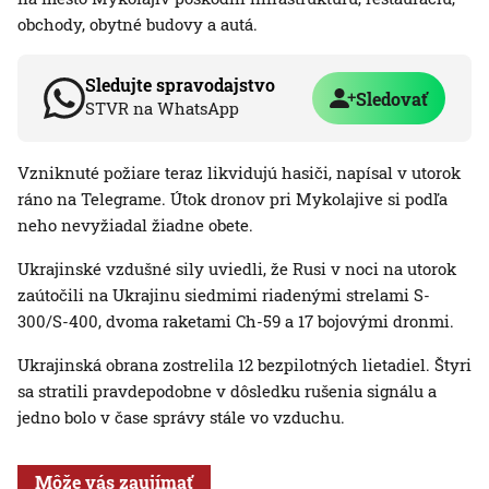
obchody, obytné budovy a autá.
Sledujte spravodajstvo
Sledovať
STVR na WhatsApp
Vzniknuté požiare teraz likvidujú hasiči, napísal v utorok
ráno na Telegrame. Útok dronov pri Mykolajive si podľa
neho nevyžiadal žiadne obete.
Ukrajinské vzdušné sily uviedli, že Rusi v noci na utorok
zaútočili na Ukrajinu siedmimi riadenými strelami S-
300/S-400, dvoma raketami Ch-59 a 17 bojovými dronmi.
Ukrajinská obrana zostrelila 12 bezpilotných lietadiel. Štyri
sa stratili pravdepodobne v dôsledku rušenia signálu a
jedno bolo v čase správy stále vo vzduchu.
Môže vás zaujímať