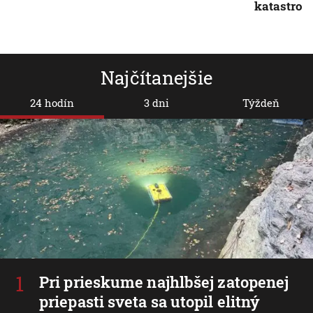
katastrof
Najčítanejšie
24 hodín
3 dni
Týždeň
Pri prieskume najhlbšej zatopenej
priepasti sveta sa utopil elitný