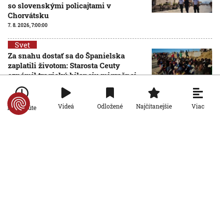
so slovenskými policajtami v
Chorvátsku
7. 8. 2026, 7:00:00
Svet
Za snahu dostať sa do Španielska
zaplatili životom: Starosta Ceuty
oznámil tragickú bilanciu migračnej
krízy
6. 8. 2026, 16:16:47
Viac
Videá
Odložené
Najčítanejšie
Po minúte
Svet
Žena v Taliansku omylom vyhodila
žreb s výhrou milión eur. Smetiari ho
hľadali dva dni
6. 8. 2026, 15:49:55
Svet
VIDEO: Britka Betty prekonala svetový
rekord. V 97 rokoch sa stala najstaršou
ženou, ktorá kráčala po krídle lietadla
6. 8. 2026, 15:40:24