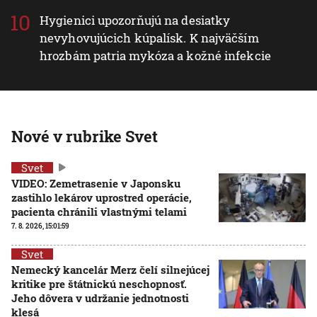
Hygienici upozorňujú na desiatky
nevyhovujúcich kúpalísk. K najväčším
hrozbám patria mykóza a kožné infekcie
Nové v rubrike Svet
Svet
VIDEO: Zemetrasenie v Japonsku
zastihlo lekárov uprostred operácie,
pacienta chránili vlastnými telami
7. 8. 2026, 15:01:59
Svet
Nemecký kancelár Merz čelí silnejúcej
kritike pre štátnickú neschopnosť.
Jeho dôvera v udržanie jednotnosti
klesá