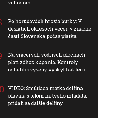
vchodom
Po horúčavách hrozia búrky: V
desiatich okresoch večer, v značnej
časti Slovenska počas piatka
Na viacerých vodných plochách
platí zákaz kúpania. Kontroly
odhalili zvýšený výskyt baktérií
VIDEO: Smútiaca matka delfína
plávala s telom mŕtveho mláďaťa,
pridali sa ďalšie delfíny