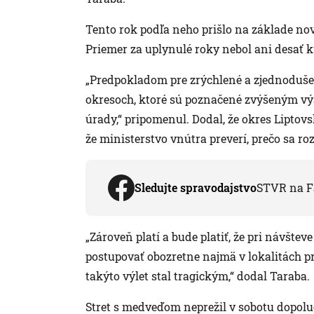
Tento rok podľa neho prišlo na základe nov
Priemer za uplynulé roky nebol ani desať k
„Predpokladom pre zrýchlené a zjednodušen
okresoch, ktoré sú poznačené zvýšeným vý
úrady,“ pripomenul. Dodal, že okres Liptovs
že ministerstvo vnútra preverí, prečo sa r
Sledujte spravodajstvo
STVR na F
„Zároveň platí a bude platiť, že pri návštev
postupovať obozretne najmä v lokalitách pr
takýto výlet stal tragickým,“ dodal Taraba.
Stret s medveďom neprežil v sobotu dopolu