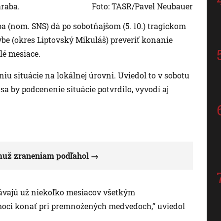
araba.
Foto: TASR/Pavel Neubauer
a (nom. SNS) dá po sobotňajšom (5. 10.) tragickom
be (okres Liptovský Mikuláš) preveriť konanie
lé mesiace.
niu situácie na lokálnej úrovni. Uviedol to v sobotu
k sa by podcenenie situácie potvrdilo, vyvodí aj
 muž zraneniam podľahol
dávajú už niekoľko mesiacov všetkým
ci konať pri premnožených medveďoch,“ uviedol