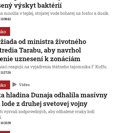
ený výskyt baktérií
sa množia v teplej, stojatej vode bohatej na fosfor a dusík.
 13:38:42
sko
žiada od ministra životného
tredia Tarabu, aby navrhol
enie uznesení k zonáciám
iari reagujú na vyjadrenia štátneho tajomníka F. Kuffu.
 11:27:26
sko
Video
a hladina Dunaja odhalila masívny
 lode z druhej svetovej vojny
ti vyzvali zodpovedných, aby odhalené vraky lodí
i.
 10:33:39