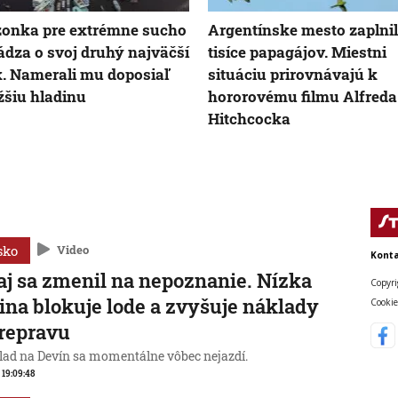
onka pre extrémne sucho
Argentínske mesto zaplnil
ádza o svoj druhý najväčší
tisíce papagájov. Miestni
k. Namerali mu doposiaľ
situáciu prirovnávajú k
žšiu hladinu
hororovému filmu Alfreda
Hitchcocka
sko
Video
Konta
j sa zmenil na nepoznanie. Nízka
Copyri
ina blokuje lode a zvyšuje náklady
Cookie
repravu
lad na Devín sa momentálne vôbec nejazdí.
, 19:09:48