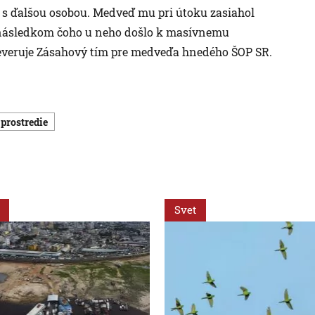
 s ďalšou osobou. Medveď mu pri útoku zasiahol
, následkom čoho u neho došlo k masívnemu
reveruje Zásahový tím pre medveďa hnedého ŠOP SR.
 prostredie
Svet