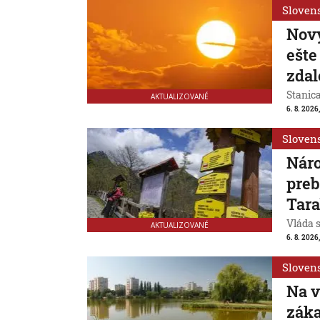
Sloven
Nový
ešte
zdal
Stanic
AKTUALIZOVANÉ
6. 8. 2026
Sloven
Náro
preb
Tar
Vláda 
AKTUALIZOVANÉ
6. 8. 2026,
Sloven
Na v
záka