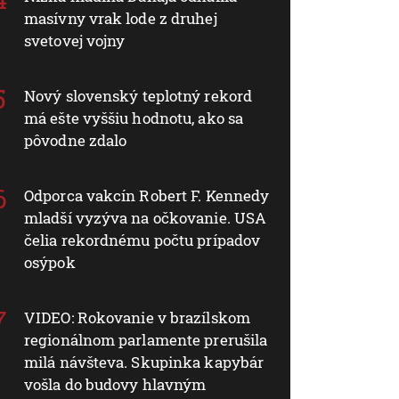
masívny vrak lode z druhej
svetovej vojny
Nový slovenský teplotný rekord
má ešte vyššiu hodnotu, ako sa
pôvodne zdalo
Odporca vakcín Robert F. Kennedy
mladší vyzýva na očkovanie. USA
čelia rekordnému počtu prípadov
osýpok
VIDEO: Rokovanie v brazílskom
regionálnom parlamente prerušila
milá návšteva. Skupinka kapybár
vošla do budovy hlavným