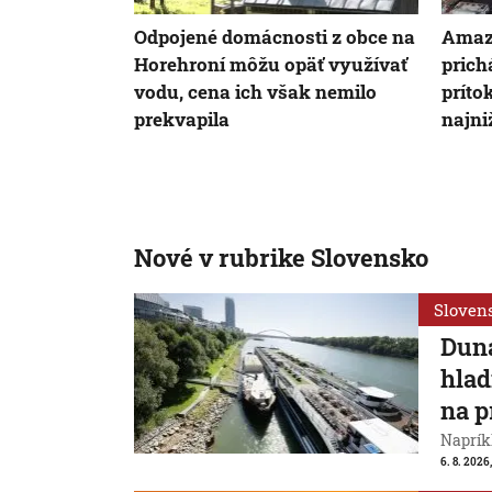
Odpojené domácnosti z obce na
Amaz
Horehroní môžu opäť využívať
prich
vodu, cena ich však nemilo
príto
prekvapila
najni
Nové v rubrike Slovensko
Sloven
Duna
hlad
na p
Naprík
6. 8. 2026