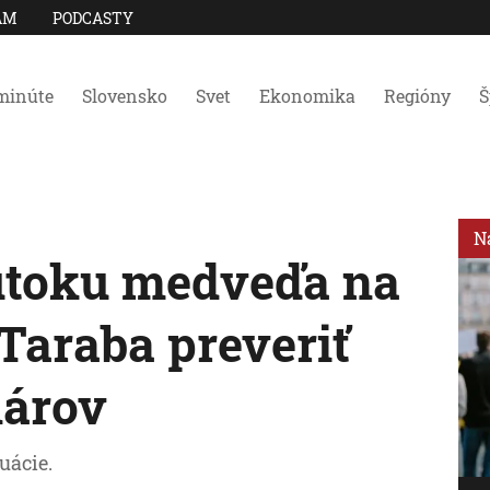
AM
PODCASTY
minúte
Slovensko
Svet
Ekonomika
Regióny
Š
N
útoku medveďa na
 Taraba preveriť
nárov
uácie.