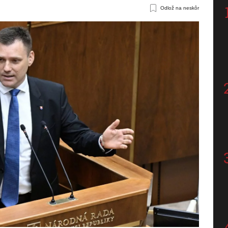
Odlož na neskôr