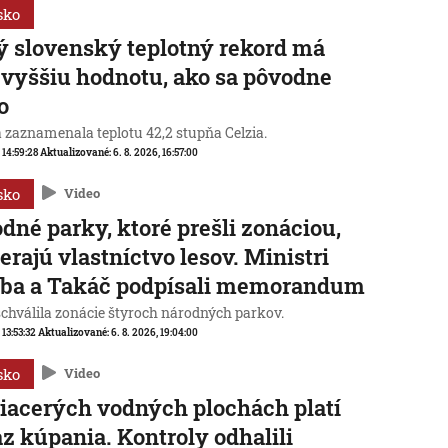
sko
 slovenský teplotný rekord má
 vyššiu hodnotu, ako sa pôvodne
o
a zaznamenala teplotu 42,2 stupňa Celzia.
, 14:59:28
Aktualizované:
6. 8. 2026, 16:57:00
sko
Video
dné parky, ktoré prešli zonáciou,
erajú vlastníctvo lesov. Ministri
aba a Takáč podpísali memorandum
schválila zonácie štyroch národných parkov.
 13:53:32
Aktualizované:
6. 8. 2026, 19:04:00
sko
Video
iacerých vodných plochách platí
z kúpania. Kontroly odhalili