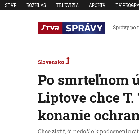
STVR
ROZHLAS
TELEVÍZIA
ARCHÍV
TV PROGR
Správy po 
Slovensko
Po smrteľnom 
Liptove chce T.
konanie ochra
Chce zistiť, či nedošlo k podceneniu sit