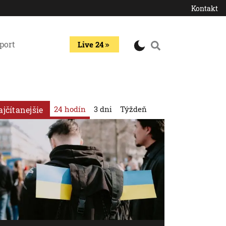
Kontakt
port
Live 24
24 hodín
3 dni
Týždeň
ajčítanejšie