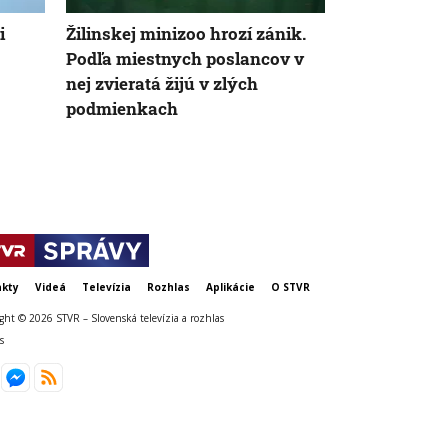
AK
i
Žilinskej minizoo hrozí zánik.
Prezident Pe
Podľa miestnych poslancov v
novelu záko
nej zvieratá žijú v zlých
životné prost
podmienkach
Tarabu
kty
Videá
Televízia
Rozhlas
Aplikácie
O STVR
ght © 2026 STVR – Slovenská televízia a rozhlas
s