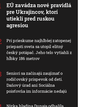
EÚ zavádza nové pravidlá
pre Ukrajincov, ktorí
utiekli pred ruskou
agresiou
Pri prieskume najhlbšej zatopenej
priepasti sveta sa utopil elitný
český potápač. Jeho telo vytiahli z
hĺbky 186 metrov
Seniori sa začínajú zaujímať o
rodičovský príspevok od detí.
Daňový úrad ani Sociálna
poisťovňa im informácie nedajú
Nízka hladina Dunaja odhalila