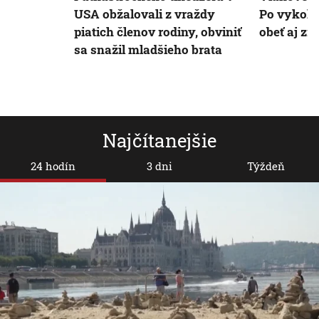
USA obžalovali z vraždy
Po vykoľa
piatich členov rodiny, obviniť
obeť aj z
sa snažil mladšieho brata
Najčítanejšie
24 hodín
3 dni
Týždeň