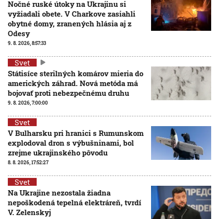
Nočné ruské útoky na Ukrajinu si
vyžiadali obete. V Charkove zasiahli
obytné domy, zranených hlásia aj z
Odesy
9. 8. 2026, 8:57:33
Svet
Státisíce sterilných komárov mieria do
amerických záhrad. Nová metóda má
bojovať proti nebezpečnému druhu
9. 8. 2026, 7:00:00
Svet
V Bulharsku pri hranici s Rumunskom
explodoval dron s výbušninami, bol
zrejme ukrajinského pôvodu
8. 8. 2026, 17:52:27
Svet
Na Ukrajine nezostala žiadna
nepoškodená tepelná elektráreň, tvrdí
V. Zelenskyj