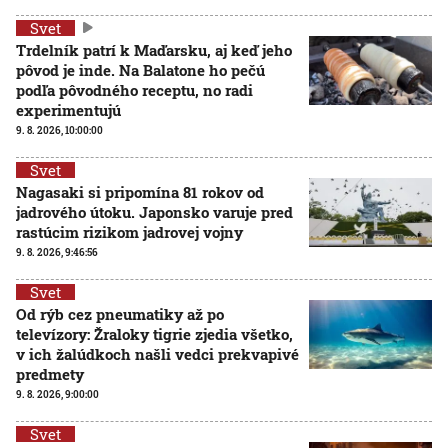
Svet
Trdelník patrí k Maďarsku, aj keď jeho
pôvod je inde. Na Balatone ho pečú
podľa pôvodného receptu, no radi
experimentujú
9. 8. 2026, 10:00:00
Svet
Nagasaki si pripomína 81 rokov od
jadrového útoku. Japonsko varuje pred
rastúcim rizikom jadrovej vojny
9. 8. 2026, 9:46:56
Svet
Od rýb cez pneumatiky až po
televízory: Žraloky tigrie zjedia všetko,
v ich žalúdkoch našli vedci prekvapivé
predmety
9. 8. 2026, 9:00:00
Svet