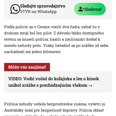
Sledujte spravodajstvo
Sledovať
STVR na WhatsApp
Podľa polície sa v Cessne viezli dva ľudia, zatiaľ čo v
druhom stroji bol len pilot. Z dôvodu ťažko dostupného
terénu sa museli polícia, hasiči a záchranári dostať k
miestu nehody pešo. Vraky lietadiel sa po zrážke od seba
nachádzali asi jeden kilometer.
Môže vás zaujímať
VIDEO: Vodič vošiel do koľajiska a len o kúsok
unikol zrážke s prechádzajúcim vlakom
Príčina nehody nebola bezprostredne známa, vyšetrí ju
Austrálsky úrad pre bezpečnosť dopravy. Polícia oblasť