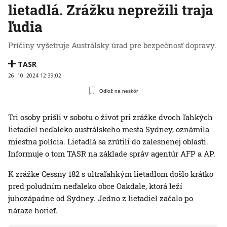
lietadlá. Zrážku neprežili traja
ľudia
Príčiny vyšetruje Austrálsky úrad pre bezpečnosť dopravy.
TASR
26. 10. 2024 12:39:02
Odlož na neskôr
Tri osoby prišli v sobotu o život pri zrážke dvoch ľahkých
lietadiel neďaleko austrálskeho mesta Sydney, oznámila
miestna polícia. Lietadlá sa zrútili do zalesnenej oblasti.
Informuje o tom TASR na základe správ agentúr AFP a AP.
K zrážke Cessny 182 s ultraľahkým lietadlom došlo krátko
pred poludním neďaleko obce Oakdale, ktorá leží
juhozápadne od Sydney. Jedno z lietadiel začalo po
náraze horieť.