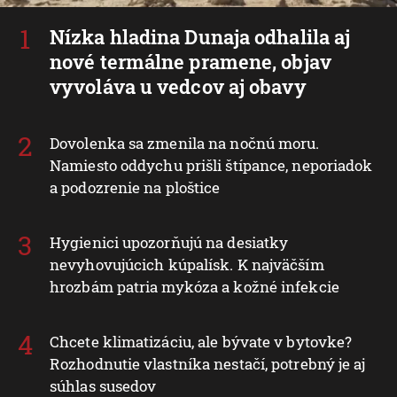
Nízka hladina Dunaja odhalila aj
nové termálne pramene, objav
vyvoláva u vedcov aj obavy
Dovolenka sa zmenila na nočnú moru.
Namiesto oddychu prišli štípance, neporiadok
a podozrenie na ploštice
Hygienici upozorňujú na desiatky
nevyhovujúcich kúpalísk. K najväčším
hrozbám patria mykóza a kožné infekcie
Chcete klimatizáciu, ale bývate v bytovke?
Rozhodnutie vlastníka nestačí, potrebný je aj
súhlas susedov