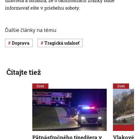
uzavrela a ohlásila, že o okolnostiach zrážky bude
informovať ešte v priebehu soboty.
Ďalšie články na tému:
Doprava
Tragická udalosť
Čítajte tiež
Svet
Svet
Pätnásťročného tínedžera v
Vlakové n