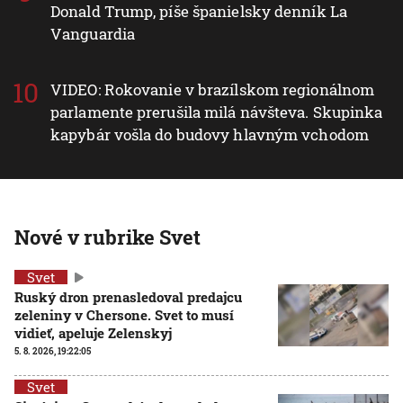
Donald Trump, píše španielsky denník La
Vanguardia
VIDEO: Rokovanie v brazílskom regionálnom
parlamente prerušila milá návšteva. Skupinka
kapybár vošla do budovy hlavným vchodom
Nové v rubrike Svet
Svet
Ruský dron prenasledoval predajcu
zeleniny v Chersone. Svet to musí
vidieť, apeluje Zelenskyj
5. 8. 2026, 19:22:05
Svet