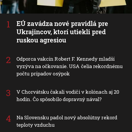
EÚ zavádza nové pravidlá pre
Ukrajincov, ktorí utiekli pred
ruskou agresiou
Odporca vakcín Robert F. Kennedy mladší
vyzýva na očkovanie. USA čelia rekordnému
počtu prípadov osýpok
V Chorvátsku čakali vodiči v kolónach aj 20
hodín. Čo spôsobilo dopravný nával?
Na Slovensku padol nový absolútny rekord
teploty vzduchu