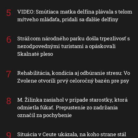
VIDEO: Smútiaca matka delfína plávala s telom
mŕtveho mláďaťa, pridali sa ďalšie delfíny
Strážcom národného parku došla trpezlivosť s
nezodpovednými turistami a opáskovali
Skalnaté pleso
Rehabilitácia, kondícia aj odbúranie stresu: Vo
Zvolene otvorili prvý celoročný bazén pre psy
M. Žilinka zasiahol v prípade starostky, ktorá
odmietla fúkať. Prepustenie zo zadržania
označil za pochybenie
Situácia v Ceute ukázala, na koho strane stál