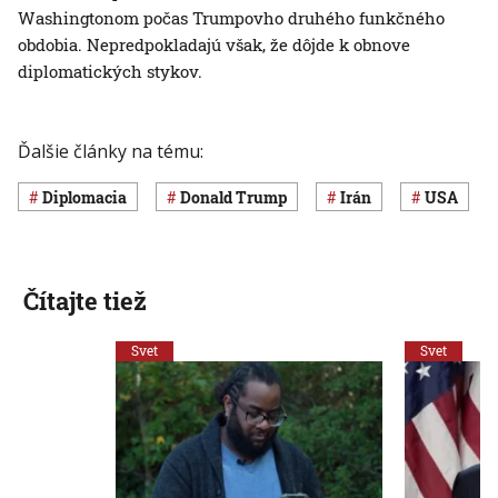
Washingtonom počas Trumpovho druhého funkčného
obdobia. Nepredpokladajú však, že dôjde k obnove
diplomatických stykov.
Ďalšie články na tému:
diplomacia
Donald Trump
Irán
USA
Čítajte tiež
Svet
Svet