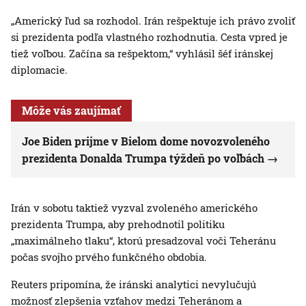
„Americký ľud sa rozhodol. Irán rešpektuje ich právo zvoliť
si prezidenta podľa vlastného rozhodnutia. Cesta vpred je
tiež voľbou. Začína sa rešpektom,“ vyhlásil šéf iránskej
diplomacie.
Môže vás zaujímať
Joe Biden prijme v Bielom dome novozvoleného
prezidenta Donalda Trumpa týždeň po voľbách
Irán v sobotu taktiež vyzval zvoleného amerického
prezidenta Trumpa, aby prehodnotil politiku
„maximálneho tlaku“, ktorú presadzoval voči Teheránu
počas svojho prvého funkčného obdobia.
Reuters pripomína, že iránski analytici nevylučujú
možnosť zlepšenia vzťahov medzi Teheránom a