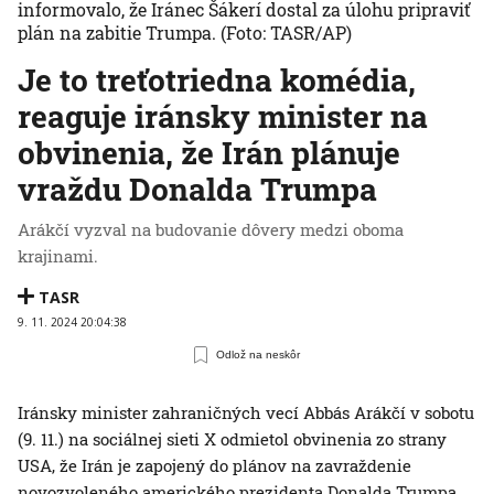
informovalo, že Iránec Šákerí dostal za úlohu pripraviť
plán na zabitie Trumpa.
(Foto: TASR/AP)
Je to treťotriedna komédia,
reaguje iránsky minister na
obvinenia, že Irán plánuje
vraždu Donalda Trumpa
Arákčí vyzval na budovanie dôvery medzi oboma
krajinami.
TASR
9. 11. 2024 20:04:38
Odlož na neskôr
Iránsky minister zahraničných vecí Abbás Arákčí v sobotu
(9. 11.) na sociálnej sieti X odmietol obvinenia zo strany
USA, že Irán je zapojený do plánov na zavraždenie
novozvoleného amerického prezidenta Donalda Trumpa.