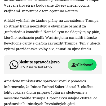
Vyzval zároveň na budovanie dôvery medzi oboma
krajinami. Informuje o tom agentúra Reuters.
Arákčí vyhlásil, že žiadne plány na zavraždenie Trumpa
zo strany Iránu neexistujú a obvinenie označil za
„treťotriednu komédiu“. Narážal tým na údajný tajný plán,
ktorého realizáciu podľa Washingtonu nariadili iránske
Revolučné gardy s cieľom zavraždiť Trumpa. Ten v utorok
vyhral prezidentské voľby a v januári sa ujme úradu.
Sledujte spravodajstvo
Sledovať
STVR na WhatsApp
Americké ministerstvo spravodlivosti v pondelok
informovalo, že Iránec Farhád Šákerí dostal 7. októbra
tohto roka za úlohu pripraviť plán na sledovanie a
následné zabitie Trumpa. Objednávku údajne obdržal od
predstaviteľa iránskych Revolučných gárd.