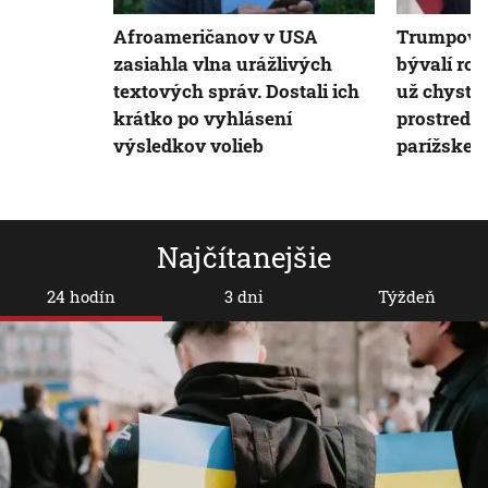
Afroameričanov v USA
Trumpov tí
zasiahla vlna urážlivých
bývalí ropn
textových správ. Dostali ich
už chystá
krátko po vyhlásení
prostredí.
výsledkov volieb
parížskej
Najčítanejšie
24 hodín
3 dni
Týždeň