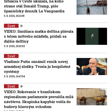
Situácia v Ceute ukázala, na koho
strane stál Donald Trump, píše
španielsky denník La Vanguardia
5. 8. 2026, 15:23:39
Svet
VIDEO: Smútiaca matka delfína plávala
s telom mŕtveho mláďaťa, pridali sa
ďalšie delfíny
5. 8. 2026, 15:20:02
Svet
Vladimir Putin oznámil vznik novej
armádnej zložky. Tvoria ju bezpilotné
systémy
5. 8. 2026, 14:47:04
Svet
VIDEO: Rokovanie v brazílskom
regionálnom parlamente prerušila milá
návšteva. Skupinka kapybár vošla do
budovy hlavným vchodom