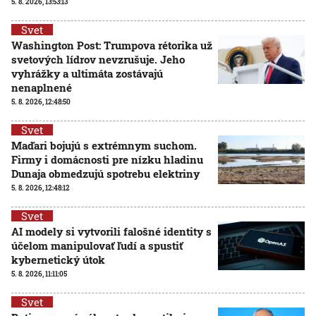
5. 8. 2026, 13:53:13
Svet
Washington Post: Trumpova rétorika už
svetových lídrov nevzrušuje. Jeho
vyhrážky a ultimáta zostávajú
nenaplnené
5. 8. 2026, 12:48:50
Svet
Maďari bojujú s extrémnym suchom.
Firmy i domácnosti pre nízku hladinu
Dunaja obmedzujú spotrebu elektriny
5. 8. 2026, 12:48:12
Svet
AI modely si vytvorili falošné identity s
účelom manipulovať ľudí a spustiť
kybernetický útok
5. 8. 2026, 11:11:05
Svet