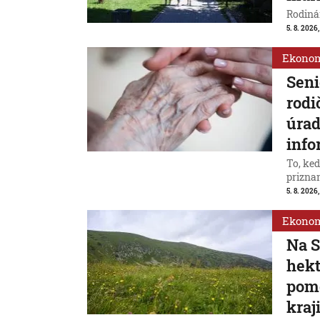
Rodinám
5. 8. 2026,
Ekono
Seni
rodi
úrad
info
To, ke
priznan
5. 8. 2026
Ekono
Na S
hek
pomô
kraj