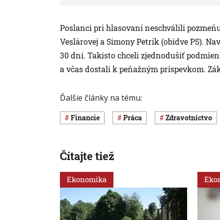
Poslanci pri hlasovaní neschválili pozme
Veslárovej a Simony Petrík (obidve PS). Na
30 dní. Takisto chceli zjednodušiť podmien
a včas dostali k peňažným príspevkom. Zák
Ďalšie články na tému:
Financie
Práca
Zdravotníctvo
Čítajte tiež
Ekonomika
Eko