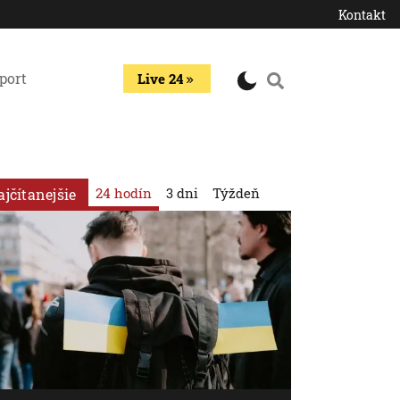
Kontakt
port
Live 24
24 hodín
3 dni
Týždeň
ajčítanejšie