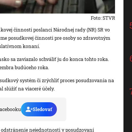
Foto: STVR
ovej činnosti poslanci Národnej rady (NR) SR vo
reforme posudkovej činnosti pre osoby so zdravotným
slatívnom konaní.
sko sa zaviazalo schváliť ju do konca tohto roka.
tembra budúceho roka.
posudkový systém či zrýchliť proces posudzovania na
 slúžiť na viaceré účely.
acebooku
Sledovať
 odstránenie nejednotnosti v posudzovaní