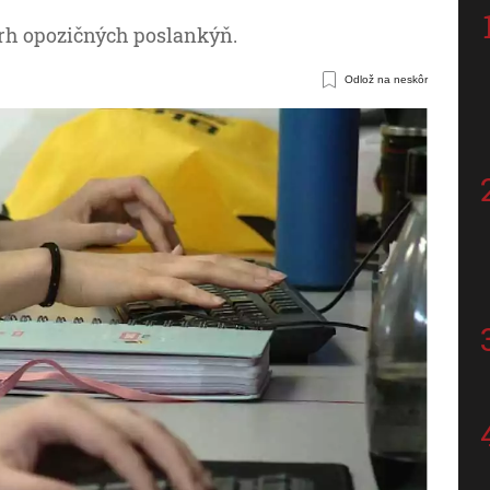
rh opozičných poslankýň.
Odlož na neskôr