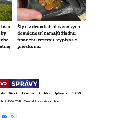
tisíc
Štyri z desiatich slovenských
Počet falošn
 by
domácností nemajú žiadnu
Nový systém
ucho
finančnú rezervu, vyplýva z
poisťovni uš
pitnej
prieskumu
miliónov eu
kty
Videá
Televízia
Rozhlas
Aplikácie
O STVR
ght © 2026 STVR – Slovenská televízia a rozhlas
s