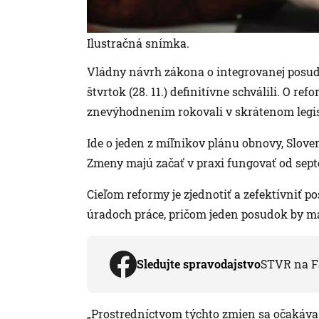
Ilustračná snímka.
Vládny návrh zákona o integrovanej posudk
štvrtok (28. 11.) definitívne schválili. O 
znevýhodnením rokovali v skrátenom legi
Ide o jeden z míľnikov plánu obnovy, Sloven
Zmeny majú začať v praxi fungovať od sep
Cieľom reformy je zjednotiť a zefektívniť 
úradoch práce, pričom jeden posudok by mal
Sledujte spravodajstvo
STVR na F
„Prostredníctvom týchto zmien sa očakáva