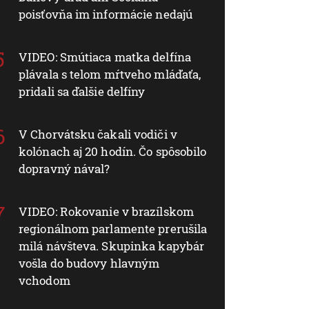
poisťovňa im informácie nedajú
VIDEO: Smútiaca matka delfína
plávala s telom mŕtveho mláďaťa,
pridali sa ďalšie delfíny
V Chorvátsku čakali vodiči v
kolónach aj 20 hodín. Čo spôsobilo
dopravný nával?
VIDEO: Rokovanie v brazílskom
regionálnom parlamente prerušila
milá návšteva. Skupinka kapybár
vošla do budovy hlavným
vchodom