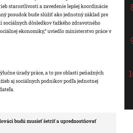
eb starostlivosti a zavedenie lepšej koordinácie
ný posudok bude slúžiť ako jednotný základ pre
ií sociálnych dôsledkov ťažkého zdravotného
 sociálnej ekonomiky,“ uviedlo ministerstvo práce v
učne úrady práce, a to pre oblasti peňažných
žieb aj sociálnych podnikov podľa jednotnej
dateľa.
ováci budú musieť šetriť a uprednostňovať