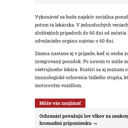
Vykonávať sa bude najskôr sociálna posud
potom tá lekárska. V jednoduchých veciac
zložitejších prípadoch do 60 dní od začati
odvolacieho orgánu najviac o 60 dní.
Zmena nastane aj v prípade, keď si osoba
integrovaný posudok. Po novom to môže za 
ošetrujúceho lekára. Rozšíri sa aj zoznam
imunologické ochorenia ťažkého stupňa, 
motorovým vozidlom.
Môže vás zaujímať
Ochranári považujú lov vlkov za neakcep
hromadnú pripomienku