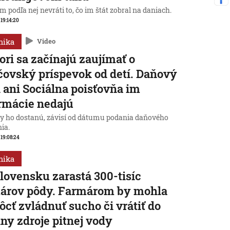
 podľa nej nevráti to, čo im štát zobral na daniach.
 19:14:20
mika
Video
ori sa začínajú zaujímať o
čovský príspevok od detí. Daňový
 ani Sociálna poisťovňa im
rmácie nedajú
dy ho dostanú, závisí od dátumu podania daňového
ia.
, 19:08:24
mika
lovensku zarastá 300-tisíc
tárov pôdy. Farmárom by mohla
cť zvládnuť sucho či vrátiť do
iny zdroje pitnej vody