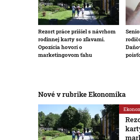
Rezort práce prišiel s návrhom
Senio
rodinnej karty so zľavami.
rodič
Opozícia hovorí o
Daňov
marketingovom ťahu
poisť
Nové v rubrike Ekonomika
Ekono
Rezo
kart
mar