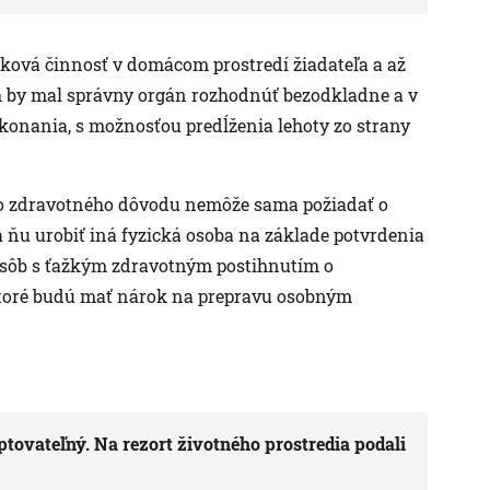
ková činnosť v domácom prostredí žiadateľa a až
h by mal správny orgán rozhodnúť bezodkladne a v
a konania, s možnosťou predĺženia lehoty zo strany
 zo zdravotného dôvodu nemôže sama požiadať o
ňu urobiť iná fyzická osoba na základe potvrdenia
 osôb s ťažkým zdravotným postihnutím o
ktoré budú mať nárok na prepravu osobným
tovateľný. Na rezort životného prostredia podali