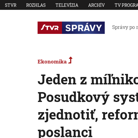
STVR
ROZHLAS
TELEVÍZIA
ARCHÍV
TV PROGR
Správy po 
Ekonomika
Jeden z míľnik
Posudkový sys
zjednotiť, refor
poslanci