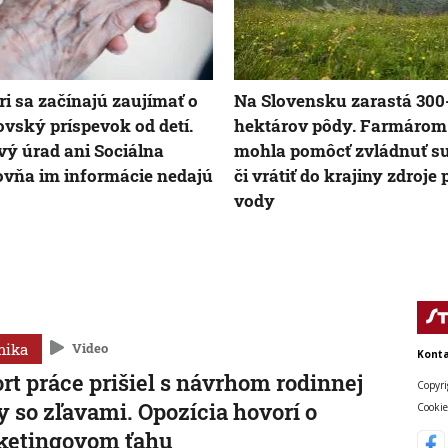
ri sa začínajú zaujímať o
Na Slovensku zarastá 300-
ovský príspevok od detí.
hektárov pôdy. Farmárom
ý úrad ani Sociálna
mohla pomôcť zvládnuť s
ovňa im informácie nedajú
či vrátiť do krajiny zdroje 
vody
mika
Video
Konta
rt práce prišiel s návrhom rodinnej
Copyri
y so zľavami. Opozícia hovorí o
Cookie
ketingovom ťahu