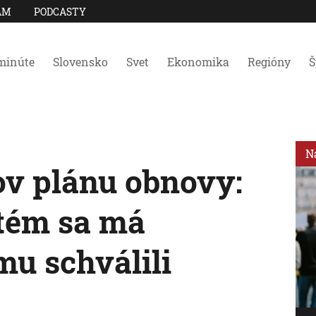
AM
PODCASTY
minúte
Slovensko
Svet
Ekonomika
Regióny
Š
N
ov plánu obnovy:
tém sa má
mu schválili