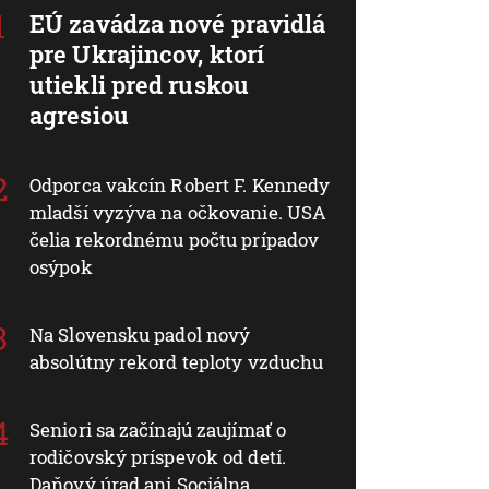
EÚ zavádza nové pravidlá
pre Ukrajincov, ktorí
utiekli pred ruskou
agresiou
Odporca vakcín Robert F. Kennedy
mladší vyzýva na očkovanie. USA
čelia rekordnému počtu prípadov
osýpok
Na Slovensku padol nový
absolútny rekord teploty vzduchu
Seniori sa začínajú zaujímať o
rodičovský príspevok od detí.
Daňový úrad ani Sociálna