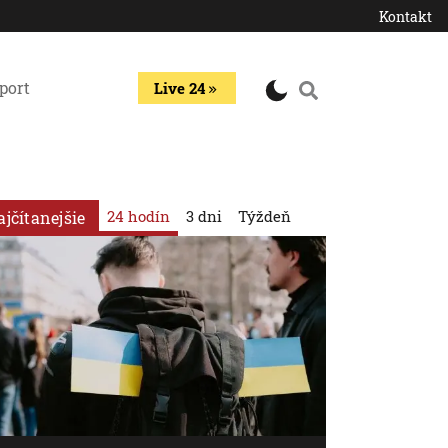
Kontakt
port
Live 24
24 hodín
3 dni
Týždeň
ajčítanejšie