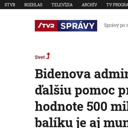
STVR
ROZHLAS
TELEVÍZIA
ARCHÍV
TV PROGR
Správy po 
Svet
Bidenova admin
ďalšiu pomoc p
hodnote 500 mi
balíku je aj mu