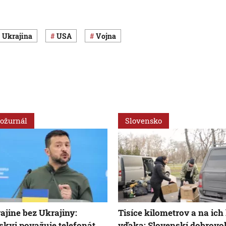
Ukrajina
USA
vojna
ožurnál
Slovensko
ajine bez Ukrajiny:
Tisíce kilometrov a na ich
skyj považuje telefonát
vďaka: Slovenskí dobrovoľ