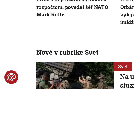
rozpočtom, povedal šéf NATO
Orbán
Mark Rutte
vylep
imid
Nové v rubrike Svet
Svet
Na u
slúž
cud
Ukraji
eur.
6. 8. 2026
Svet