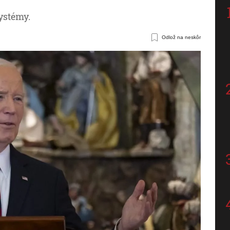
ystémy.
Odlož na neskôr