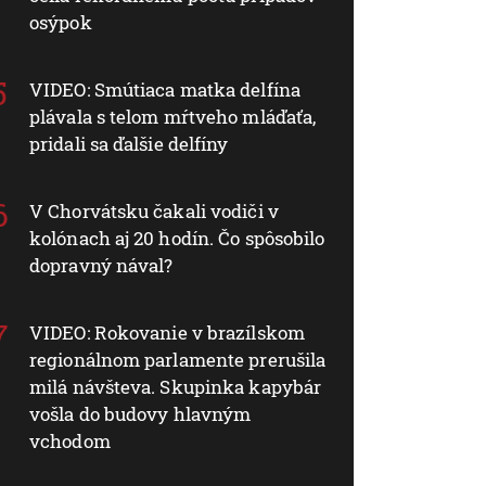
osýpok
VIDEO: Smútiaca matka delfína
plávala s telom mŕtveho mláďaťa,
pridali sa ďalšie delfíny
V Chorvátsku čakali vodiči v
kolónach aj 20 hodín. Čo spôsobilo
dopravný nával?
VIDEO: Rokovanie v brazílskom
regionálnom parlamente prerušila
milá návšteva. Skupinka kapybár
vošla do budovy hlavným
vchodom