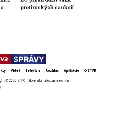
oc
protiruských sankcií
vylučuje mi
konfliktu, k
kty
Videá
Televízia
Rozhlas
Aplikácie
O STVR
ght © 2026 STVR – Slovenská televízia a rozhlas
s