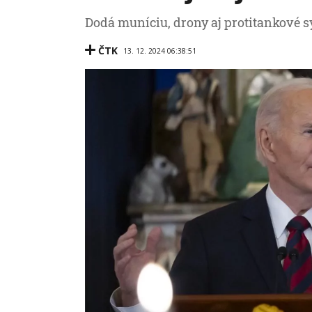
Dodá muníciu, drony aj protitankové s
ČTK
13. 12. 2024 06:38:51