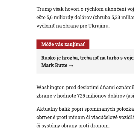
Trump však hovorí o rýchlom ukončení vojn
ešte 5,6 miliardy dolárov (zhruba 5,33 mili
vyčleniť na zbrane pre Ukrajinu.
Môže vás zaujímať
Rusko je hrozba, treba ísť na turbo s v
Mark Rutte
Washington pred desiatimi dňami oznámil, 
zbrane v hodnote 725 miliónov dolárov (asi
Aktuálny balík popri spomínaných položká
obrnené proti mínam či viacúčelové vozidlá
či systémy obrany proti dronom.