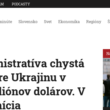
AM
PODCASTY
minúte
Slovensko
Svet
Ekonomika
Regióny
Š
N
istratíva chystá
re Ukrajinu v
liónov dolárov. V
nícia