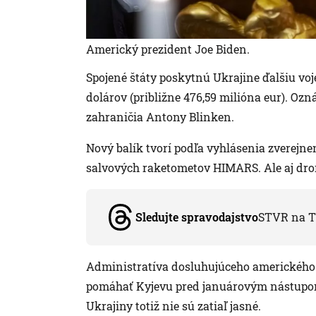
Americký prezident Joe Biden.
Spojené štáty poskytnú Ukrajine ďalšiu vo
dolárov (približne 476,59 milióna eur). Ozná
zahraničia Antony Blinken.
Nový balík tvorí podľa vyhlásenia zverej
salvových raketometov HIMARS. Ale aj dron
Sledujte spravodajstvo
STVR na T
Administratíva dosluhujúceho amerického 
pomáhať Kyjevu pred januárovým nástupo
Ukrajiny totiž nie sú zatiaľ jasné.