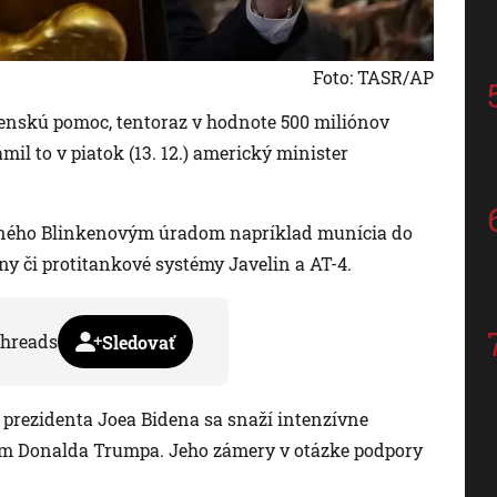
Foto: TASR/AP
jenskú pomoc, tentoraz v hodnote 500 miliónov
mil to v piatok (13. 12.) americký minister
neného Blinkenovým úradom napríklad munícia do
y či protitankové systémy Javelin a AT-4.
hreads
Sledovať
prezidenta Joea Bidena sa snaží intenzívne
m Donalda Trumpa. Jeho zámery v otázke podpory