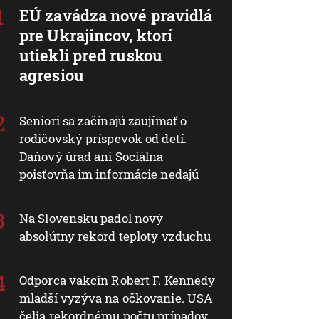
EÚ zavádza nové pravidlá
pre Ukrajincov, ktorí
utiekli pred ruskou
agresiou
Seniori sa začínajú zaujímať o
rodičovský príspevok od detí.
Daňový úrad ani Sociálna
poisťovňa im informácie nedajú
Na Slovensku padol nový
absolútny rekord teploty vzduchu
Odporca vakcín Robert F. Kennedy
mladší vyzýva na očkovanie. USA
čelia rekordnému počtu prípadov