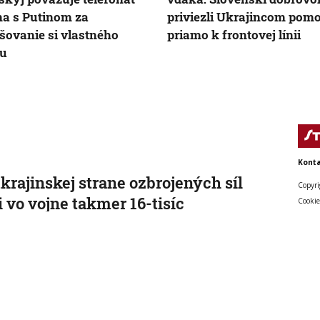
a s Putinom za
priviezli Ukrajincom pom
šovanie si vlastného
priamo k frontovej línii
žu
Konta
krajinskej strane ozbrojených síl
Copyri
i vo vojne takmer 16-tisíc
Cookie
zincov
na sa ich snaží prilákať mesačným platom okolo 5 800
, 14:26:05