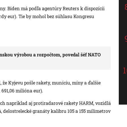
y. Biden má podľa agentúry Reuters k dispozícii
ardy eur). Tie by mohol bez súhlasu Kongresu
ojenskou výrobou a rozpočtom, povedal šéf NATO
že Kyjevu pošle rakety, muníciu, míny a ďalšie
 691,06 milióna eur).
ch napríklad aj protiradarové rakety HARM, vozidlá
, delostrelecké granáty kalibru 105 a 155 milimetrov