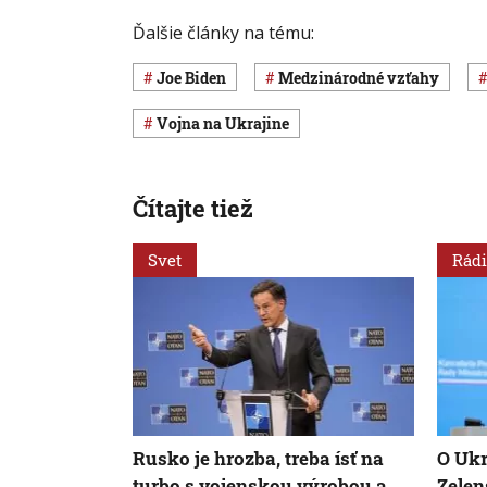
Ďalšie články na tému:
Joe Biden
medzinárodné vzťahy
vojna na Ukrajine
Čítajte tiež
Svet
Rádi
Rusko je hrozba, treba ísť na
O Ukr
turbo s vojenskou výrobou a
Zelen